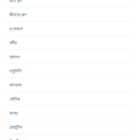
ছোট গল্প
জীবনের গল্প
দু:খদায়ক
ধর্মীয়
প্রবন্ধ
ফ্যান্টাসি
ভালবাসা
ভৌতিক
রহস্য
রোমান্টিক