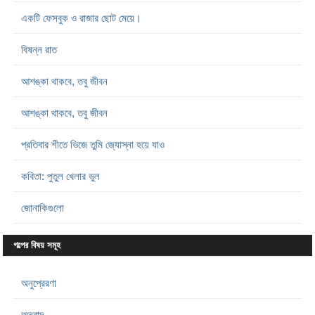
একটি ফেসবুক ও রাজার ছোট মেয়ে।
বিষন্ন রাত
আশঙ্কা থাকবে, তবু জীবন
আশঙ্কা থাকবে, তবু জীবন
প্রতিবার শীতে ভিজে তুমি জ্যোস্না হয়ে যাও
কবিতা: পুতুল খেলার ভুল
জোনাকিগুলো
গল্পের বিষয় সমূহ
অনুপ্রেরণা
অনুবাদ