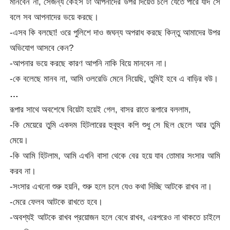
মানবেন না, সেজন্য কেইস টা আপনাদের উপর দিয়েও চলে যেতে পারে যদি সে
বলে সব আপনাদের ভয়ে করছে।
-এসব কি বলছো! ওরে পুলিশে দাও জঘন্য অপরাধ করছে কিন্তু আমাদের উপর
অভিযোগ আসবে কেন?
-আপনার ভয়ে করছে কারণ আপনি নাকি বিয়ে মানবেন না।
-কে বলেছে মানব না, আমি ওলরেডি মেনে নিয়েছি, তুমিই হবে এ বাড়ির বউ।
…
রূপার সাথে অবশেষে বিয়েটা হয়েই গেল, বাসর রাতে রূপারে বললাম,
-কি মেয়েরে তুমি একদম হিটলারের হুবুহুব কপি শুধু সে ছিল ছেলে আর তুমি
মেয়ে।
-কি আমি হিটলাম, আমি এখনি বাসা থেকে বের হয়ে যাব তোমার সংসার আমি
করব না।
-সংসার এখনো শুরু হয়নি, শুরু হলে চলে যেও কথা দিচ্ছি আটকে রাখব না।
-মেরে ফেলব আটকে রাখতে হবে।
-অবশ্যই আটকে রাখব প্রয়োজন হলে বেধে রাখব, এরপরেও না থাকতে চাইলে