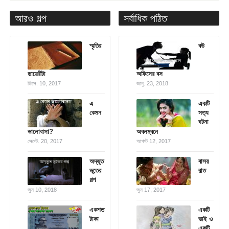
আরও গল্প
সর্বাধিক পঠিত
স্মৃতির
বউ
ডায়েরীটা
অফিসের বস
ডিসে. 10, 2017
জানু. 23, 2018
এ
একটি
কেমন
সত্য
ঘটনা
ভালোবাসা?
অবলম্বনে
সেপ্টে. 20, 2017
আগস্ট 12, 2017
অদ্ভুত
বাসর
ভূতের
রাত
গল্প
জুন 10, 2018
জুন 17, 2017
একশত
একটি
টাকা
ভাই ও
একটি