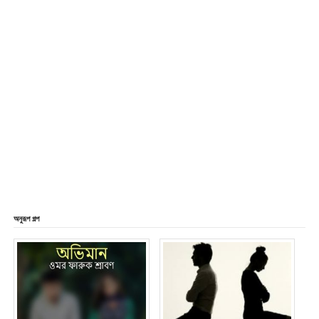
অনুরূপ গল্প