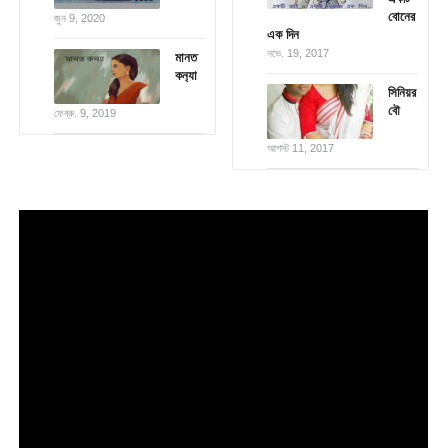
বোনের
জুন 9, 2020
এক দিন
নভে. 19, 2017
মানত
কন‍্যা
সিনিয়র
বৌ
ফেব্রু. 9, 2019
আগস্ট 11, 2017