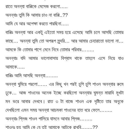
রাতে অনন্যা বাপ্পিকে মেসেজ করলো…..
অনন্যাঃ তুমি কি আমায় চাও না বাপ্পি..??
আমি যে আর অপেক্ষা করতে পারছিনা…..
বাপ্পিঃ অনন্যা আর একটু এইতো সময় হয়ে এসেছে আমি চলে আসছি তোমার
কাছে… অনন্যা তুমি তো অপরূপ সুন্দরি… আর আমার চেহারাতো ভালো না…
আমকে কি তোমার পাশে মেনে নিবে তোমার পরিবার……..
অনন্যাঃ যদি আমার ভালোবাসায় বিশ্বাস থাকে তাহলে এসে নিয়ে যাও
আমাকে…..
বাপ্পিঃ আমি আসছি অনন্যা……..
অনন্যা ঘুমিয়ে পরলো…… এর কিছু খন পরই চুপি চুপি শাওন অনন্যার রুমে
ঢুকে… আজ শাওনের অনেক ইচ্ছে করছিলো অনন্যার ঘুমন্ত মায়াবি মুখটা
মন ভরে আবার দেখবে। রাত ৩ টা বাজে শাওন এক দৃষ্টিতে তার অনুকে
দেখছিলো এমন সময় অনন্যা আচমকা শাওনের হাত ধরে ফেলে……..
অনন্যাঃ প্লিজ শাওন পালিয়ে যাসনে আবার প্লিজ……..
শাওনঃ হুহ আমি কে যে তুই আমাকে আটকে রাখবি…….??