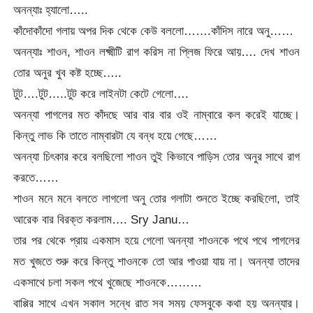
অনন্যাঃ হ্যালো…..
কাঁদোকাঁদো গলায় অপর দিক থেকে কেউ বললো…….কাঁদিস নারে অনু……
অনন্যাঃ শাওন, শাওন লক্ষ্মীটি রাগ করিস না প্লিজ ফিরে আয়…. দেখ শাওন
তোর অনুর খুব কষ্ট হচ্ছে…..
টুট….টুট…..টুট করে লাইনটা কেটে গেলো….
অনন্যা পাগলের মত কাঁদছে আর বার বার ওই নাম্বারে কল করেই যাচ্ছে।
কিন্তু লাভ কি তাতে নাম্বারটা যে বন্ধ হয়ে গেছে……
অনন্যা চিৎকার করে বলছিলো শাওন তুই কিভাবে পাড়িস তোর অনুর সাথে রাগ
করতে……
শাওন মনে মনে বলতে লাগলো অনু তোর গলাটা শুনতে ইচ্ছে করছিলো, তাই
আরেক বার বিরক্ত করলাম…. Sry Janu…
তার পর থেকে প্রায় একমাস হয়ে গেলো অনন্যা শাওনকে পথে পথে পাগলের
মত খুজতে শুরু করে কিন্তু শাওনকে তো আর পাওয়া যায় না। অনন্যা তাদের
একসাথে চলা সকল পথে খুজেছে শাওনকে………
বাপ্পির সাথে এখন সকাল সন্ধে রাত সব সময় ফেসবুকে কথা হয় অনন্যার।