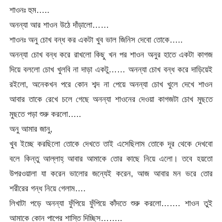
শাওনঃ হুম…..
অনন্যা আর শাওন উঠে দাঁড়ালো……
শাওনঃ অনু চোখ বন্ধ কর একটা খুব ভাল জিনিস দেবো তোকে…..
অনন্যা চোখ বন্ধ করে রাখলো কিছু খন পর শাওন অনুর হাতে একটা কাগজ
দিয়ে বললো চোখ খুলবি না দাড়া একটু…… অনন্যা চোখ বন্ধ করে দাড়িয়েই
রইলো, অনেকখন পরে কোন শব্দ না পেয়ে অনন্যা চোখ খুলে দেখে শাওন
আবার তাকে রেখে চলে গেছে অনন্যা শাওনের দেওয়া কাগজটা চোখ মুছতে
মুছতে পড়া শুরু করলো…..
অনু আমার জানু,
খুব ইচ্ছে করছিলো তোকে দেখতে তাই এসেছিলাম তোকে দূর থেকে দেখবো
বলে কিন্তু আল্লাহ্‌ আবার আমাকে তোর কাছে নিয়ে এলো। তবে হয়তো
উপরওয়ালা যা করেন ভালোর জন্যেই করেন, আজ আবার মন ভরে তোর
শরীরের গন্ধ নিয়ে গেলাম….
লিখাটা পড়ে অনন্যা ফুঁপিয়ে ফুঁপিয়ে কাঁদতে শুরু করলো……. শাওন তুই
আমাকে কোন পাপের শাস্তি দিচ্ছিস……..