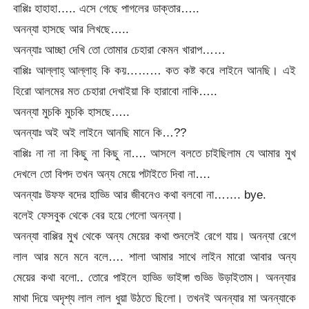
বাপ্পিঃ হাহাহা….. এসে গেছে পাগলের ডাক্তার…..
অনন্যা হাসছে আর লিখছে…..
অনন্যাঃ আচ্ছা দেখি তো তোমার চেহারা কেমন খারাপ……
বাপ্পিঃ আল্লাহ্‌ আল্লাহ্‌ কি কয়……… কত কষ্ট করে লাইনে আনছি। এই
হিরো আলমের মত চেহারা দেখাইয়া কি হারাবো নাকি…..
অনন্যা মুচকি মুচকি হাসছে…..
অনন্যাঃ অই অই লাইনে আনছি মানে কি…??
বাপ্পিঃ না না না কিছু না কিছু না…. আসলে বলতে চাইছিলাম যে আমার মুখ
দেখলে তো বিপদ তখন অন্য মেয়ে পটাইতে দিবা না….
অনন্যাঃ উফফ বদের হাড্ডি আর জীবনেও কথা বলবো না……. bye.
বলেই ফেসবুক থেকে বের হয়ে গেলো অনন্যা।
অনন্যা বাপ্পির মুখ থেকে অন্য মেয়ের কথা শুনলেই রেগে যায়। অনন্যা রেগে
লাল আর মনে মনে বলে…. শালা আমার সাথে লাইন মারো আবার অন্য
মেয়ের কথা বলো.. তোরে পাইলে হাড্ডি ভাইঙ্গা গুড্ডি উড়াইতাম। অনন্যার
মাথা দিয়ে অদৃশ্য লাল লাল ধুয়া উঠতে ছিলো। তখনই অনন্যার মা অনন্যাকে