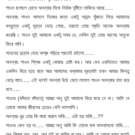
শাওন ছলছল চোখে অনন্যার দিকে নির্বাক দৃষ্টিতে তাকিয়ে আছে…..
অনন্যাঃ শাওন আসলে নিজের জন্য একটু আনন্দ খুঁজতে গিয়ে আমাদের
বন্ধুত্বে একটু দূরত্ব বেড়ে গেছে, হয়তো তোর প্রতি অনেক অনন্যায়
করেছি। শাওন তুই আমাকে একটু সময় দে, দেখিস তুই তোর আগের অনুকে
ফিরে পাবি।
শাওনের দুচোখ বেয়ে অশ্রু গড়িয়ে পরতেই রইলো……
অনন্যাঃ শাওন প্লিজ একটু বোঝার চেষ্টা কর। আর দেখ এমনিতেও আমার
একদিন বিয়ে হয়ে যাবে আর আমাদের মধ্যকার দূরত্বটা তখন আবার কিন্তু
বেড়ে যাবে….. এই বলেই অনন্যা উঠে যেতে লাগলে শাওন অনন্যার হাত ধরে
বলে…..
শাওনঃ (কাঁদতে কাঁদতে) আচ্ছা অনু তুই আমাকে বিয়ে করে নে না। আমি যে
তোকে আমার জীবনের চেয়েও বেশি ভালবাসি।
অনন্যাঃ ধুর তোর কি মাথা খারাপ নাকি… এটা হয় নাকি…??
শাওনঃ কেন হয় না….. আচ্ছা অনু আমি কি তোকে কম ভালবাসবো নাকি….
অনু প্লিজ অনু, অনু, অনু তুই না করিস না অনু। আমি যে তোকে ছাড়া মরেই