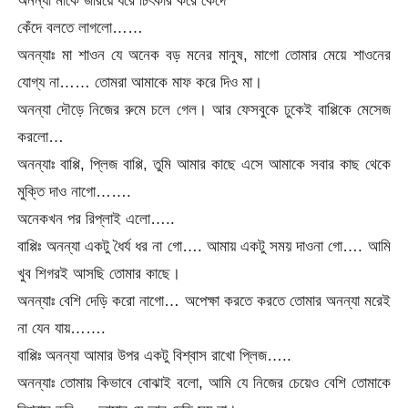
কেঁদে বলতে লাগলো……
অনন্যাঃ মা শাওন যে অনেক বড় মনের মানুষ, মাগো তোমার মেয়ে শাওনের
যোগ্য না…… তোমরা আমাকে মাফ করে দিও মা।
অনন্যা দৌড়ে নিজের রুমে চলে গেল। আর ফেসবুকে ঢুকেই বাপ্পিকে মেসেজ
করলো…
অনন্যাঃ বাপ্পি, প্লিজ বাপ্পি, তুমি আমার কাছে এসে আমাকে সবার কাছ থেকে
মুক্তি দাও নাগো…….
অনেকখন পর রিপ্লাই এলো…..
বাপ্পিঃ অনন্যা একটু ধৈর্য ধর না গো…. আমায় একটু সময় দাওনা গো…. আমি
খুব শিগরই আসছি তোমার কাছে।
অনন্যাঃ বেশি দেড়ি করো নাগো… অপেক্ষা করতে করতে তোমার অনন্যা মরেই
না যেন যায়…….
বাপ্পিঃ অনন্যা আমার উপর একটু বিশ্বাস রাখো প্লিজ…..
অনন্যাঃ তোমায় কিভাবে বোঝাই বলো, আমি যে নিজের চেয়েও বেশি তোমাকে