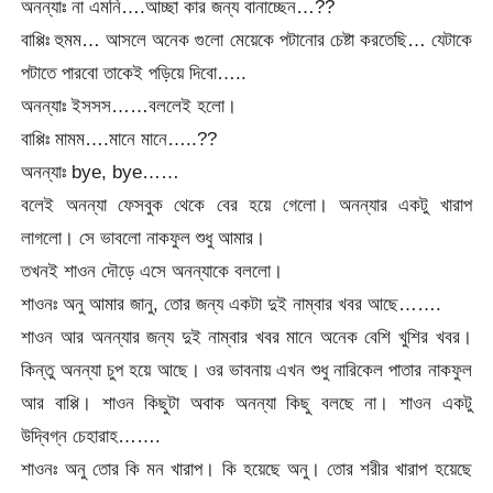
অনন্যাঃ না এমনি….আচ্ছা কার জন্য বানাচ্ছেন…??
বাপ্পিঃ হুমম… আসলে অনেক গুলো মেয়েকে পটানোর চেষ্টা করতেছি… যেটাকে
পটাতে পারবো তাকেই পড়িয়ে দিবো…..
অনন্যাঃ ইসসস……বললেই হলো।
বাপ্পিঃ মামম….মানে মানে…..??
অনন্যাঃ bye, bye……
বলেই অনন্যা ফেসবুক থেকে বের হয়ে গেলো। অনন্যার একটু খারাপ
লাগলো। সে ভাবলো নাকফুল শুধু আমার।
তখনই শাওন দৌড়ে এসে অনন্যাকে বললো।
শাওনঃ অনু আমার জানু, তোর জন্য একটা দুই নাম্বার খবর আছে…….
শাওন আর অনন্যার জন্য দুই নাম্বার খবর মানে অনেক বেশি খুশির খবর।
কিন্তু অনন্যা চুপ হয়ে আছে। ওর ভাবনায় এখন শুধু নারিকেল পাতার নাকফুল
আর বাপ্পি। শাওন কিছুটা অবাক অনন্যা কিছু বলছে না। শাওন একটু
উদ্বিগ্ন চেহারাহ…….
শাওনঃ অনু তোর কি মন খারাপ। কি হয়েছে অনু। তোর শরীর খারাপ হয়েছে