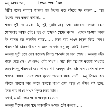
অনু আমার জানু …….. Love You Jan
চিঠিটা পড়েই অনন্যা পাগলের মত চিৎকার করে কাঁদতে শুরু করলো…. আর
চিৎকার করে বলতে লাগলো…..
শাওন তুই যে আমার কি, তুই বুঝলি না। তোর ভালবাসা পাওয়ার কোন
যোগ্যতাই আমার নেই। তুই যে হাজারও মেয়ের স্বপ্ন। তোকে পাওয়ার ভাগ্য
কি আমার মত অভাগীর আছে…… ফিরে আয় শাওন প্লিজ ফিরে আয়।
শাওন বাপ্পি আমার জীবনে না এলে যে তোর অনু শুধু তোরই থাকতো………
অনন্যা ছুটে চলে গেল কলেজে কিন্তু শাওনটা যে চলে গেছে। অনন্যা নদীর
পাড়ে যেয়ে দেখে সেখানেও নেই শাওন। সারা দিন অপেক্ষা করলো শাওনের
জন্য কিন্তু শাওনতো আর আসবে না। অনন্যা রাতে আর বাসায় গেল না গেল
শাওনের বাসায়। দেখে তালা ঝুলছে শাওনের বাসার গেটে। অনু চিৎকার করে
কাঁদতে লাগলো আর বলতে লাগলো শাওন তোর অনুর যে ভীষণ কষ্ট হচ্ছে,
ফিরে আয় না রে শাওন প্লিজ ফিরে আয়।
তখনই একটা ফোন আসে অনন্যার ফোনে….
অনন্যা নিজের চোখ মুছে স্বাভাবিক হওয়ার চেষ্টা করলো…..