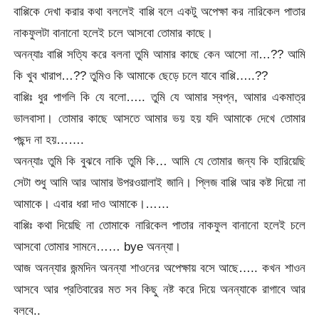
বাপ্পিকে দেখা করার কথা বললেই বাপ্পি বলে একটু অপেক্ষা কর নারিকেল পাতার
নাকফুলটা বানানো হলেই চলে আসবো তোমার কাছে।
অনন্যাঃ বাপ্পি সত্যি করে বলনা তুমি আমার কাছে কেন আসো না…?? আমি
কি খুব খারাপ…?? তুমিও কি আমাকে ছেড়ে চলে যাবে বাপ্পি…..??
বাপ্পিঃ ধুর পাগলি কি যে বলো….. তুমি যে আমার স্বপ্ন, আমার একমাত্র
ভালবাসা। তোমার কাছে আসতে আমার ভয় হয় যদি আমাকে দেখে তোমার
পছন্দ না হয়…….
অনন্যাঃ তুমি কি বুঝবে নাকি তুমি কি… আমি যে তোমার জন্য কি হারিয়েছি
সেটা শুধু আমি আর আমার উপরওয়ালাই জানি। প্লিজ বাপ্পি আর কষ্ট দিয়ো না
আমাকে। এবার ধরা দাও আমাকে।……
বাপ্পিঃ কথা দিয়েছি না তোমাকে নারিকেল পাতার নাকফুল বানানো হলেই চলে
আসবো তোমার সামনে…… bye অনন্যা।
আজ অনন্যার জন্মদিন অনন্যা শাওনের অপেক্ষায় বসে আছে….. কখন শাওন
আসবে আর প্রতিবারের মত সব কিছু নষ্ট করে দিয়ে অনন্যাকে রাগাবে আর
বলবে..