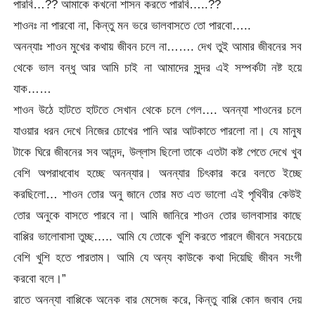
পারবি…?? আমাকে কখনো শাসন করতে পারবি…..??
শাওনঃ না পারবো না, কিন্তু মন ভরে ভালবাসতে তো পারবো…..
অনন্যাঃ শাওন মুখের কথায় জীবন চলে না……. দেখ তুই আমার জীবনের সব
থেকে ভাল বন্ধু আর আমি চাই না আমাদের সুন্দর এই সম্পর্কটা নষ্ট হয়ে
যাক……
শাওন উঠে হাটতে হাটতে সেখান থেকে চলে গেল…. অনন্যা শাওনের চলে
যাওয়ার ধরন দেখে নিজের চোখের পানি আর আটকাতে পারলো না। যে মানুষ
টাকে ঘিরে জীবনের সব আনন্দ, উল্লাস ছিলো তাকে এতটা কষ্ট পেতে দেখে খুব
বেশি অপরাধবোধ হচ্ছে অনন্যার। অনন্যার চিৎকার করে বলতে ইচ্ছে
করছিলো… শাওন তোর অনু জানে তোর মত এত ভালো এই পৃথিবীর কেউই
তোর অনুকে বাসতে পারবে না। আমি জানিরে শাওন তোর ভালবাসার কাছে
বাপ্পির ভালোবাসা তুচ্ছ….. আমি যে তোকে খুশি করতে পারলে জীবনে সবচেয়ে
বেশি খুশি হতে পারতাম। আমি যে অন্য কাউকে কথা দিয়েছি জীবন সংগী
করবো বলে।”
রাতে অনন্যা বাপ্পিকে অনেক বার মেসেজ করে, কিন্তু বাপ্পি কোন জবাব দেয়