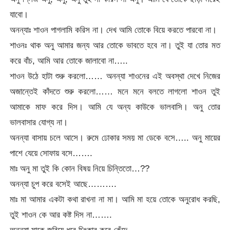
যাবো।
অনন্যাঃ শাওন পাগলামি করিস না। দেখ আমি তোকে বিয়ে করতে পারবো না।
শাওনঃ থাক অনু আমার জন্য আর তোকে ভাবতে হবে না। তুই যা তোর মত
করে বাঁচ, আমি আর তোকে জালাবো না…..
শাওন উঠে হাটা শুরু করলো…… অনন্যা শাওনের এই অবস্থা দেখে নিজের
অজান্তেই কাঁদতে শুরু করলো…… মনে মনে বলতে লাগলো শাওন তুই
আমাকে মাফ করে দিস। আমি যে অন্য কাউকে ভালবাসি। অনু তোর
ভালবাসার যোগ্য না।
অনন্যা বাসায় চলে আসে। রুমে ঢোকার সময় মা ডেকে বসে….. অনু মায়ের
পাশে যেয়ে সোফায় বসে…….
মাঃ অনু মা তুই কি কোন বিষয় নিয়ে চিন্তিতো…??
অনন্যা চুপ করে বসেই আছে……….
মাঃ মা আমার একটা কথা রাখনা না মা। আমি মা হয়ে তোকে অনুরোধ করছি,
তুই শাওন কে আর কষ্ট দিস না…….
অনন্যা মাকে জরিয়ে ধরে চিৎকার করে কেঁদে