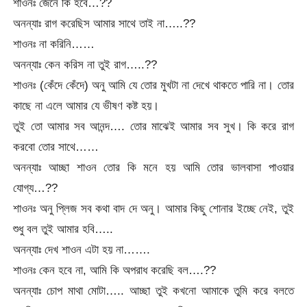
শাওনঃ জেনে কি হবে…??
অনন্যাঃ রাগ করেছিস আমার সাথে তাই না…..??
শাওনঃ না করিনি……
অনন্যাঃ কেন করিস না তুই রাগ…..??
শাওনঃ (কেঁদে কেঁদে) অনু আমি যে তোর মুখটা না দেখে থাকতে পারি না। তোর
কাছে না এলে আমার যে ভীষণ কষ্ট হয়।
তুই তো আমার সব আনন্দ…. তোর মাঝেই আমার সব সুখ। কি করে রাগ
করবো তোর সাথে……
অনন্যাঃ আচ্ছা শাওন তোর কি মনে হয় আমি তোর ভালবাসা পাওয়ার
যোগ্য…??
শাওনঃ অনু প্লিজ সব কথা বাদ দে অনু। আমার কিছু শোনার ইচ্ছে নেই, তুই
শুধু বল তুই আমার হবি…..
অনন্যাঃ দেখ শাওন এটা হয় না…….
শাওনঃ কেন হবে না, আমি কি অপরাধ করেছি বল….??
অনন্যাঃ চোপ মাথা মোটা….. আচ্ছা তুই কখনো আমাকে তুমি করে বলতে