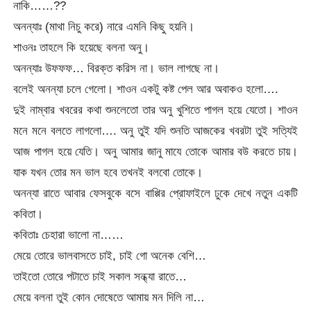
নাকি……??
অনন্যাঃ (মাথা নিচু করে) নারে এমনি কিছু হয়নি।
শাওনঃ তাহলে কি হয়েছে বলনা অনু।
অনন্যাঃ উফফফ… বিরক্ত করিস না। ভাল লাগছে না।
বলেই অনন্যা চলে গেলো। শাওন একটু কষ্ট পেল আর অবাকও হলো….
দুই নাম্বার খবরের কথা শুনলেতো তার অনু খুশিতে পাগল হয়ে যেতো। শাওন
মনে মনে বলতে লাগলো…. অনু তুই যদি শুনতি আজকের খবরটা তুই সত্যিই
আজ পাগল হয়ে যেতি। অনু আমার জানু মাযে তোকে আমার বউ করতে চায়।
যাক যখন তোর মন ভাল হবে তখনই বলবো তোকে।
অনন্যা রাতে আবার ফেসবুকে বসে বাপ্পির প্রোফাইলে ঢুকে দেখে নতুন একটি
কবিতা।
কবিতাঃ চেহারা ভালো না……
মেয়ে তোরে ভালবাসতে চাই, চাই গো অনেক বেশি…
তাইতো তোরে পটাতে চাই সকাল সন্ধ্যা রাতে…
মেয়ে বলনা তুই কোন দোষেতে আমায় মন দিলি না…