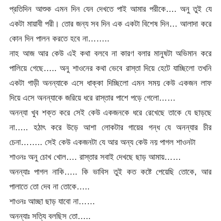
প্রতিদিন আশুক এমন দিন যেন দেখতে পাই আমার পরীকে…. অনু তুই যে
একটা মায়াবী পরী। তোর জন্য সব দিন এক একটা বিশেষ দিন… আলাদা করে
কোন দিন পালন করতে হবে না……..
নাহ আজ আর কেউ এই কথা বলবে না কারণ বলার মানুষটা অভিমান করে
পালিয়ে গেছে….. অনু শাওনের কথা ভেবে রাস্তা দিয়ে হেটে যাচ্ছিলো তখনি
একটা গাড়ী অনন্যাকে এসে ধাক্কা দিচ্ছিলো এমন সময় কেউ একজন লাফ
দিয়ে এসে অনন্যাকে জরিয়ে ধরে রাস্তার পাশে পড়ে গেলো……
অনন্যা খুব শক্ত করে সেই কেউ একজনকে ধরে রেখেছে তাকে যে ছাড়ছে
না….. হঠাৎ করে উড়ে আশা লোকটার গায়ের গন্ধ যে অনন্যার চীর
চেনা…….. সেই কেউ একজনটা যে আর অন্য কেউ নয় পাগল শাওনটা
শাওনঃ অনু চোখ খোল…. রাস্তার সবাই দেখছে ছাড় আমায়……
অনন্যাঃ পাগল নাকি….. কি ভাবিস তুই কত কষ্টে পেয়েছি তোকে, আর
পালাতে তো দেব না তোকে…..
শাওনঃ আচ্ছা ছাড় যাবো না……
অনন্যাঃ সত্যি বলছিস তো…..