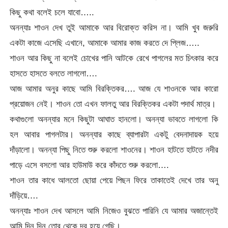
কিছু কথা বলেই চলে যাবো…..
অনন্যাঃ শাওন দেখ তুই আমাকে আর বিরোক্ত করিস না। আমি খুব জরুরি
একটা কাজে এসেছি এখানে, আমাকে আমার কাজ করতে দে প্লিজ…..
শাওন আর কিছু না বলেই চোখের পানি আটকে রেখে পাগলের মত চিৎকার করে
হাসতে হাসতে বলতে লাগলো….
আজ আমার অনুর কাছে আমি বিরক্তিকর…. আজ যে শাওনকে আর কারো
প্রয়োজন নেই। শাওন তো এখন ফালতু আর বিরক্তিকর একটা পদার্থ মাত্র।
কথাগুলো অনন্যার মনে কিছুটা আঘাত হানলো। অনন্যা ভাবতে লাগলো কি
হল আবার পাগলটার। অনন্যার কাছে ব্যাপারটা একটু বেদনাদায়ক হয়ে
দাঁড়ালো। অনন্যা পিছু নিতে শুরু করলো শাওনের। শাওন হাটতে হাটতে নদীর
পাড়ে এসে বসলো আর হাউমাউ করে কাঁদতে শুরু করলো….
শাওন তার কাধে আলতো ছোয়া পেয়ে পিছন ফিরে তাকাতেই দেখে তার অনু
দাঁড়িয়ে….
অনন্যাঃ শাওন দেখ আসলে আমি নিজেও বুঝতে পারিনি যে আমার অজান্তেই
আমি দিন দিন তোর থেকে দূর হয়ে গেছি।