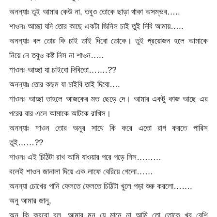
অনন্যাঃ তুই আমার কেউ না, তবুও তোকে ছাড়া থাকা অসম্ভব…..
শাওনঃ আচ্ছা যদি তোর কাছে একটা জিনিস চাই তুই দিবি আমায়…..
অনন্যাঃ বল তোর কি চাই তাই দিবো তোকে। তুই প্রয়োজন হলে আমাকে
নিয়ে নে তবুও কষ্ট নিস না শাওন…..
শাওনঃ আচ্ছা যা চাইবো দিবিতো…….??
অনন্যাঃ তোর কছম যা চাইবি তাই দিবো….
শাওনঃ আচ্ছা তাহলে আজকের মত ছেড়ে দে। আমার একটু কাজ আছে এর
পরের বার এলে আমাকে আটকে রাখিস।
অনন্যাঃ শাওন তোর অনুর সাথে কি করে এতো রাগ করতে পারিস
তুই……??
শাওনঃ এই চিঠিটা রাখ আমি যাওয়ার পরে পড়ে নিস………
বলেই শাওন জানালা দিয়ে এক লাফে বেরিয়ে গেলো……
অনন্যা চোখের পানি ফেলতে ফেলতে চিঠিটা খুলে পড়া শুরু করলো…….
অনু আমার জানু,
অনু কি করবো বল, আমার মন যে মানে না আমি তো তোকে খুব বেশি