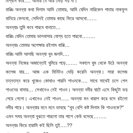
বিশ্বাস করি…. আমার যে আর দেড়ি সয় না।
বাপ্পিঃ অনন্যা কথা দিলাম আমি তোমায়, আমি যেদিন নারিকেল পাতার নাকফুল
বানিয়ে ফেলবো, সেদিনই তোমার কাছে ফিরে আসবো……
অনন্যাঃ তুমি কবে পারবে বানাতে…
বাপ্পিঃ যেদিন তোমার ভালবাসার যোগ্য হতে পারবো……..
অনন্যাঃ তোমার অপেক্ষায় রইলাম বাপ্পি…
বাপ্পিঃ আমি আসছি অনন্যা খুব জলদি….
অনন্যা নিজের অজান্তেই ঘুমিয়ে পড়ে……. সকালে ঘুম থেকে উঠে অনন্যা
কলেজ যায়… আজ এক মিনিটও দেড়ি করেনি অনন্যা। সারা কলেজ
তন্নতন্ন করে খুজেও কোথাও পায়নি শাওনকে…. সাথে সাথেই চলে গেল
শাওনের বাসায়… সেখানেও নেই শাওন। অনন্যা নদীর ঘাটে এসে কিছুটা ভয়
পেয়ে গেলো। এখানেও নেই শাওন….. অনন্যা মন খারাপ করে বসে রইলো
নদীর পারে। অনন্যার মনে মনে ভাবছে “খুব বেশি কষ্ট দিলাম কি শাওনকে?”
এমন সময় অনন্যা বুঝতে পারলো তার পাশে কেউ বসেছে……..
অনন্যাঃ কিরে হারামি কই ছিলি তুই….??