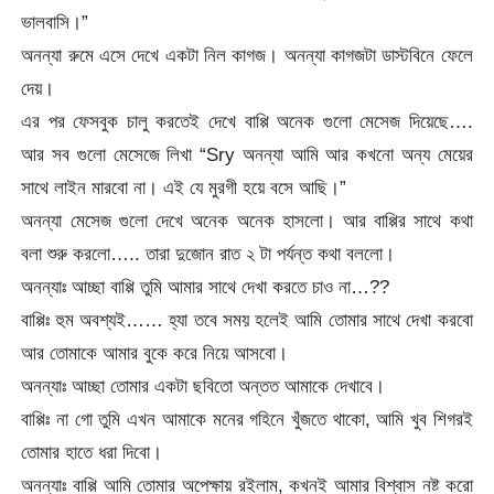
ভালবাসি।”
অনন্যা রুমে এসে দেখে একটা নিল কাগজ। অনন্যা কাগজটা ডাস্টবিনে ফেলে
দেয়।
এর পর ফেসবুক চালু করতেই দেখে বাপ্পি অনেক গুলো মেসেজ দিয়েছে….
আর সব গুলো মেসেজে লিখা “Sry অনন্যা আমি আর কখনো অন্য মেয়ের
সাথে লাইন মারবো না। এই যে মুরগী হয়ে বসে আছি।”
অনন্যা মেসেজ গুলো দেখে অনেক অনেক হাসলো। আর বাপ্পির সাথে কথা
বলা শুরু করলো….. তারা দুজোন রাত ২ টা পর্যন্ত কথা বললো।
অনন্যাঃ আচ্ছা বাপ্পি তুমি আমার সাথে দেখা করতে চাও না…??
বাপ্পিঃ হুম অবশ্যই…… হ্যা তবে সময় হলেই আমি তোমার সাথে দেখা করবো
আর তোমাকে আমার বুকে করে নিয়ে আসবো।
অনন্যাঃ আচ্ছা তোমার একটা ছবিতো অন্তত আমাকে দেখাবে।
বাপ্পিঃ না গো তুমি এখন আমাকে মনের গহিনে খুঁজতে থাকো, আমি খুব শিগরই
তোমার হাতে ধরা দিবো।
অনন্যাঃ বাপ্পি আমি তোমার অপেক্ষায় রইলাম, কখনই আমার বিশ্বাস নষ্ট করো