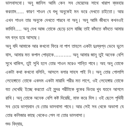
ভালবাসবো। অনু জানিস আমি কেন সব মেয়েদের সাথে খারাপ ব্যবহার
করতাম….. কারণ শাওন যে শুধু অনুকেই মন ভরে দেখতে চাইতো। আর
এখন শাওন তার অনুকে দেখতে পারবে না অনু। অনু আমি জীবনে কখনওই
কাদিনি…. অনু দেখ আজ তোকে ছেড়ে চলে যাচ্ছি তাই কাঁদতে কাঁদতে আমার
দম বন্ধ হয়ে আসছে।
অনু যদি আমাকে আর কখনো ফিরে না পাশ তাহলে একটা দুঃস্বপ্ন ভেবে ভুলে
যাস, আমার মত কপাল পোড়াকে……….. অনু আমার জানু তুই অনেক বেশি
সুখে থাকিস, তুই সুখি হলে তোর শাওন মরেও শান্তি পাবে। অহ অনু তোকে
একটা কথা কখনো বলিনি, আসলে বলার সাহস পাই নি। অনু তোর গোলাপি
লেহেঙ্গাতে তোকে একদম একটা মায়াবি পরীর মত লাগে, ওই লেহেঙ্গায় তোকে
যত দেখেছি ইচ্ছে করতো এই সুন্দর পরীটাকে বুকের ভিতর খুব যতনে আগলে
রাখি। অনু তোকে অনেক বেশি কষ্ট দিয়েছি, মাফ করে দিস। ওই ছেলে পৃথিবী
সব চেয়ে ভাগ্যবান যে তোর ভালবাসা পাবে। আর সেই সব থেকে অভাগা যে
তোর কলিজার কাছে থেকেও পেল না তোর ভালবাসা।
শুভ বিদ্যায়,