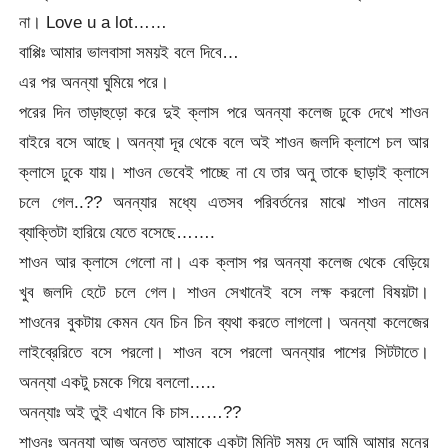
না। Love u a lot……
বাপ্পিঃ আমার ভালবাসা সময়ই বলে দিবে…
এর পর অনন্যা ঘুমিয়ে পরে।
পরের দিন তাড়াহুড়ো করে দুই ক্লাস পরে অনন্যা কলেজ ঢুকে দেখে শাওন
বাইরে বসে আছে। অনন্যা দূর থেকে বলে অই শাওন জলদি ক্লাশে চল আর
ক্লাসে ঢুকে যায়। শাওন ভেবেই পাচ্ছে না যে তার অনু তাকে ছাড়াই ক্লাসে
চলে গেল..?? অনন্যার মধ্যে এতসব পরিবর্তনের মাঝে শাওন নামের
ব্যাক্তিটা হারিয়ে যেতে বসেছে…….
শাওন আর ক্লাসে গেলো না। এক ক্লাস পর অনন্যা কলেজ থেকে বেড়িয়ে
খুব জলদি হেটে চলে গেল। শাওন সেখানেই বসে লক্ষ করলো বিষয়টা।
শাওনের বুকটায় কেমন যেন চিন চিন ব্যথা করতে লাগলো। অনন্যা কলেজের
লাইব্রেরিতে বসে পরলো। শাওন বসে পরলো অনন্যার পাশের সিটটাতে।
অনন্যা একটু চমকে গিয়ে বললো…..
অনন্যাঃ অই তুই এখানে কি চাস……??
শাওনঃ অনন্যা আজ অন্তত আমাকে একটা মিনিট সময় দে আমি আমার মনের