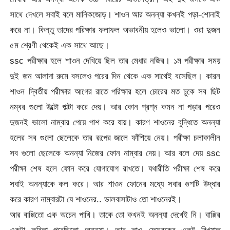
সাথে দেখলে সবাই বলে মানিকজোড়। শাওন আর অনন্যা কখনই পড়া-শোনাই
করে না। কিন্তু তাদের পরিক্ষার ফলাফল অভাবনীয় হলেও ভালো। ওরা দুজন
৫ম শ্রেণী থেকেই এক সাথে আছে।
ssc পরীক্ষার হলে শাওন দেখিয়ে ছিল তার মেধার নজির। ১ম পরীক্ষার সময়
দুই জন আলাদা রুমে বসলেও পরের দিন থেকে এক সাথেই বসেছিল। কারন
শাওন দ্বিতীয় পরীক্ষার আগের রাতে পরিক্ষার হলে চোরের মত ঢুকে সব ছিট
নম্বর গুলো উল্টো পাল্টা করে দেয়। আর কোন প্রশ্ন কমন না পড়ার পরেও
দুজনই ভালো নাম্বার পেয়ে পাশ করে যায়। কারণ শাওনের বুদ্ধিতে অনন্যা
হলের সব গুলো ছেলেকে তার রূপের জালে ফাঁশিয়ে নেয়। পরীক্ষা চলাকালীন
সব গুলো ছেলেকে অনন্যা নিজের ফোন নাম্বার দেয়। আর বলে দেয় ssc
পরীক্ষা শেষ হলে ফোন করে যোগাযোগ রাখতে। যথারীতি পরীক্ষা শেষ করে
সবাই অনন্যাকে কল করে। আর শাওন ফোনের মধ্যে সবার গুশটি উদ্ধার
করে কারণ নাম্বারটা যে শাওনের.. ভালবাসাটাও তো শাওনেরই।
আর বাপ্পিতো এক অচেন পাখি। তাকে তো কখনই অনন্যা দেখেই নি। বাপ্পির
একটা কবিতা পরেছিলো অনন্যা। আর তাও ফেসবুকের একট বিখ্যাত