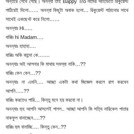
অন্তরে গেথে গেছে। অনন্যা তাই Bappy Tro নামের আইডিতে রিকুয়েস্ট
পাঠিয়েই দিলো…… অনন্যা কিছুটা অবাক হলো… রিকুয়েস্ট পাঠানোর সাথে
সাথেই একছেপ্ট করে নিলো……
অনন্যাঃ Hi…..
বাপ্পিঃ hi Madam….
অনন্যাঃ হাহাহা….
বাপ্পিঃ অকি কান্দো কে…….
অনন্যাঃ অই আপনার কি মাথায় সমস্যা নাকি…??
বাপ্পিঃ কেন কেন…??
অনন্যাঃ না এমনি…. আচ্ছা একটা কথা জিজ্ঞেস করলে রাগ করবেন
আপনি…..??
বাপ্পিঃ করতেও পারি… কিন্তু মনে হয় করবো না।
অনন্যাঃ হুহ আপনি আসলেই পাগল.. আচ্ছা আপনি কি সত্যি নারিকেল পাতার
নাকফুল বানাচ্ছেন….??
বাপ্পিঃ হুম বানাচ্ছি…. কিন্তু কেন..??