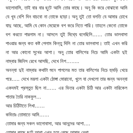
ভালোবাসি, তাই বার বার ছুটে আসি তোর কাছে। অনু কি করে বোঝাবো আমি
যে খুব বেশি দিন বাচবো না তোকে ছাড়া। অনু তুই তো বলতি যে আমার চোখে
যাদু আছে, আমি যে কোন মেয়েকে বশ করে নিতে পারি। তাহলে কেনো তোকে
বশ করতে পারলাম না। আসলে তুই মিথ্যে বলেছিলি…… তোর ভালবাসা
পাওয়ার জন্য কত কষ্ট পেলাম কিন্তু দিলি না তোর ভালবাসা। তাই এখন করি
না আর কোনো সুখের আশা। অনু তোর বালিশের নিচে আমি একটা দুই
নাম্বার জিনিস রেখে আসছি, দেখে নিশ……..
অনন্যা দুই নাম্বার কথাটা শুনে পাগলের মত তার বালিশের নিচে হুমড়ি খেয়ে
পরে….. দেখে ময়লা একটা ঠোঙ্গা মোরানো, খুলে যা দেখলো তার জন্য অনন্যা
একদমই প্রস্তুত ছিল না…… এর ভিতর একটা চিঠি আর একটা নারিকেল
পাতার তৈরি নাকফুল…
আর চিঠিটাতে লিখা……
কবিতাঃ তোমাতে আমি……
তোমার জন্য সকল ভালোবাসা, আর আনন্দের আশা….
তোমার কাছে ছুটে আশা এখন হয়ে গেছে আমার নেশা….