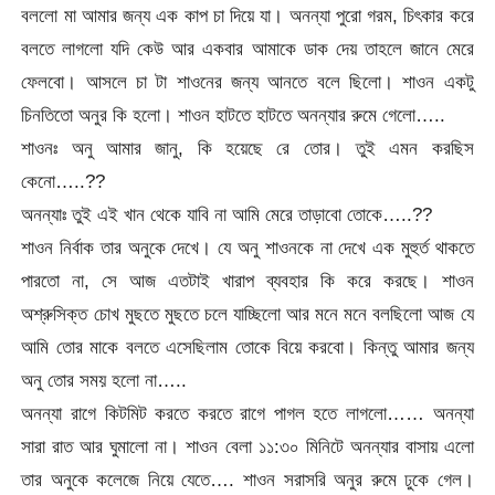
বললো মা আমার জন্য এক কাপ চা দিয়ে যা। অনন্যা পুরো গরম, চিৎকার করে
বলতে লাগলো যদি কেউ আর একবার আমাকে ডাক দেয় তাহলে জানে মেরে
ফেলবো। আসলে চা টা শাওনের জন্য আনতে বলে ছিলো। শাওন একটু
চিনতিতো অনুর কি হলো। শাওন হাটতে হাটতে অনন্যার রুমে গেলো…..
শাওনঃ অনু আমার জানু, কি হয়েছে রে তোর। তুই এমন করছিস
কেনো…..??
অনন্যাঃ তুই এই খান থেকে যাবি না আমি মেরে তাড়াবো তোকে…..??
শাওন নির্বাক তার অনুকে দেখে। যে অনু শাওনকে না দেখে এক মুহুর্ত থাকতে
পারতো না, সে আজ এতটাই খারাপ ব্যবহার কি করে করছে। শাওন
অশ্রুসিক্ত চোখ মুছতে মুছতে চলে যাচ্ছিলো আর মনে মনে বলছিলো আজ যে
আমি তোর মাকে বলতে এসেছিলাম তোকে বিয়ে করবো। কিন্তু আমার জন্য
অনু তোর সময় হলো না…..
অনন্যা রাগে কিটমিট করতে করতে রাগে পাগল হতে লাগলো…… অনন্যা
সারা রাত আর ঘুমালো না। শাওন বেলা ১১:৩০ মিনিটে অনন্যার বাসায় এলো
তার অনুকে কলেজে নিয়ে যেতে…. শাওন সরাসরি অনুর রুমে ঢুকে গেল।