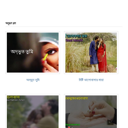
অনুরূপ গল্প
অদ্ভুত তুমি
মিষ্টি ভালোবাসার মায়া