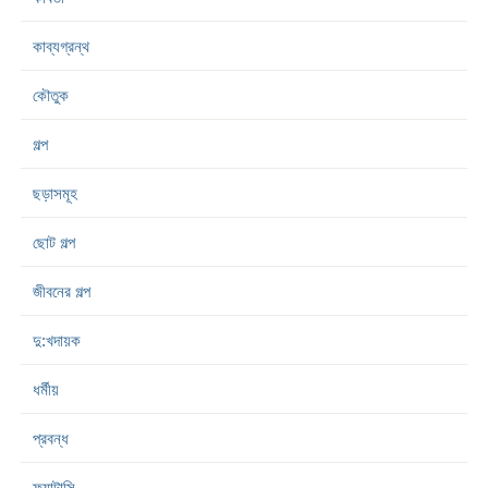
কাব্যগ্রন্থ
কৌতুক
গল্প
ছড়াসমূহ
ছোট গল্প
জীবনের গল্প
দু:খদায়ক
ধর্মীয়
প্রবন্ধ
ফ্যান্টাসি