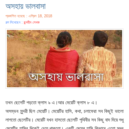
অসহায় ভালবাসা
প্রকাশিত হয়েছে : এপ্রিল 18, 2018
গল্প লিখেছেন :
ছন্দহীন লেখক
তখন ছেলেটি পড়তো ক্লাস ৯ এ।আর মেয়েটি ক্লাস ৮ এ।
অসম্ভব সুন্দরী ছিল মেয়েটি। মেয়েটির হাসি, কথা, চলাফেরা সব কিছুই ভালো
লাগতো ছেলেটির। মেয়েটি যখন হাসতো ছেলেটি পৃথিবীর সব কিছু বাদ দিয়ে শুধু
মেয়েটির হাসির দিকেই চেয়ে থাকতো। একটি মেয়ের হাসি কিভাবে এতো সুন্দর