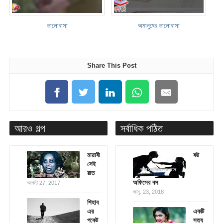
ভালোবাসা
অমানুষের ভালোবাসা
Share This Post
আরও গল্প
সর্বাধিক পঠিত
মায়াবী
বউ
সেই
রাত
অফিসের বস
আগস্ট 27, 2017
জানু. 23, 2018
শিহাব
এর
একটি
পকেট
সত্য