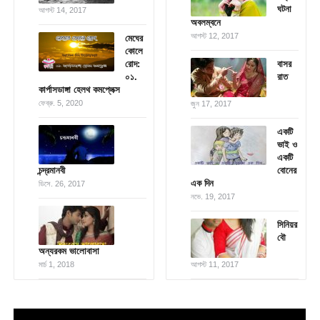
ঘটনা
আগস্ট 14, 2017
অবলম্বনে
আগস্ট 12, 2017
মেঘের
কোলে
রোদ:
বাসর
০১.
রাত
কার্পাসডাঙ্গা হেলথ কমপ্লেক্স
ফেব্রু. 5, 2020
জুন 17, 2017
একটি
ভাই ও
একটি
চন্দ্রমানবী
বোনের
এক দিন
ডিসে. 26, 2017
নভে. 19, 2017
সিনিয়র
বৌ
অন্যরকম ভালোবাসা
মার্চ 1, 2018
আগস্ট 11, 2017