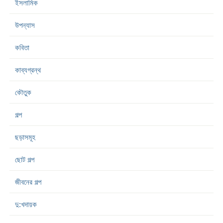
ইসলামিক
উপন্যাস
কবিতা
কাব্যগ্রন্থ
কৌতুক
গল্প
ছড়াসমূহ
ছোট গল্প
জীবনের গল্প
দু:খদায়ক