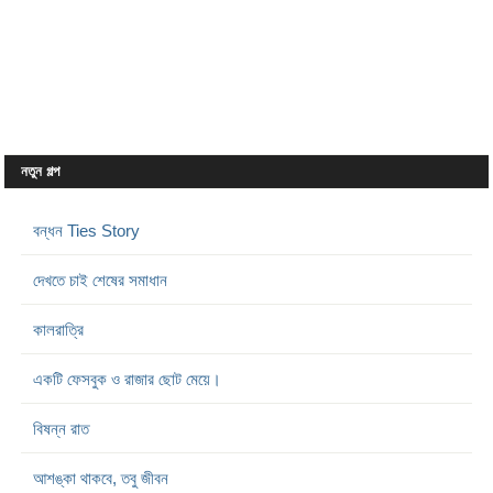
নতুন গল্প
বন্ধন Ties Story
দেখতে চাই শেষের সমাধান
কালরাত্রি
একটি ফেসবুক ও রাজার ছোট মেয়ে।
বিষন্ন রাত
আশঙ্কা থাকবে, তবু জীবন