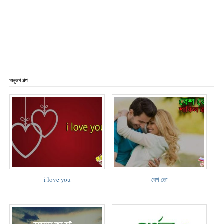
অনুরূপ গল্প
i love you
বেশ তো