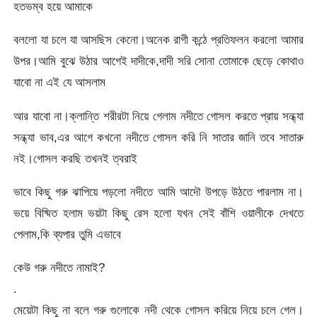
হতভম্ব হয়ে আমাকে
বললো যা চলে যা আসছিস কেনো।অনেক রাগী কন্ঠে প্রতিফলন করলো আমার
উপর।আমি বুঝে উঠার আগেই দাদীকে,দাদী সরি সোনা তোমাকে ছেড়ে কোথাও
যাবো না এই যে আসলাম
আর যাবো না।ক্লান্তি শরীরটা নিয়ে গেলাম নদীতে গোসল করতে প্রায় সন্ধ্যা
সন্ধ্যা ভাব,এর আগে কখনো নদীতে গোসল করি নি সাতার জানি তবে সাতারু
নই।গোসল করছি তখনই ত্বরাই
ভাবে কিছু গরু ঝাপিয়ে পড়লো নদীতে আমি আদৌ উপড়ে উঠতে পারলাম না।
ভয়ে বিষ্মিত হলাম ভয়টা কিছু রেস হলো যখন সেই বাঁশি ওয়ালীকে দেখতে
পেলাম,কি ব্যপার তুমি এভাবে
কেউ গরু নদীতে নামাই?
.
মেয়েটা কিছু না বলে গরু গুলোকে নদী থেকে গোসল করিয়ে নিয়ে চলে গেল।