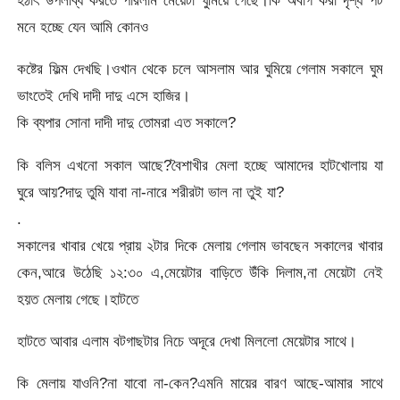
হঠাৎ উপলব্ধি করতে পারলাম মেয়েটা ঘুমিয়ে গেছে।কি অবাগ করা দৃশ্য পট
মনে হচ্ছে যেন আমি কোনও
কষ্টের ফিল্ম দেখছি।ওখান থেকে চলে আসলাম আর ঘুমিয়ে গেলাম সকালে ঘুম
ভাংতেই দেখি দাদী দাদু এসে হাজির।
কি ব্যপার সোনা দাদী দাদু তোমরা এত সকালে?
কি বলিস এখনো সকাল আছে?বৈশাখীর মেলা হচ্ছে আমাদের হাটখোলায় যা
ঘুরে আয়?দাদু তুমি যাবা না-নারে শরীরটা ভাল না তুই যা?
.
সকালের খাবার খেয়ে প্রায় ২টার দিকে মেলায় গেলাম ভাবছেন সকালের খাবার
কেন,আরে উঠেছি ১২:৩০ এ,মেয়েটার বাড়িতে উঁকি দিলাম,না মেয়েটা নেই
হয়ত মেলায় গেছে।হাটতে
হাটতে আবার এলাম বটগাছটার নিচে অদূরে দেখা মিললো মেয়েটার সাথে।
কি মেলায় যাওনি?না যাবো না-কেন?এমনি মায়ের বারণ আছে-আমার সাথে