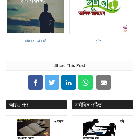
ভালবাসা আর কষ্ট
পূর্ণতা
Share This Post
আরও গল্প
সর্বাধিক পঠিত
একজন
বউ
লেখকের মৃত্যু
অফিসের বস