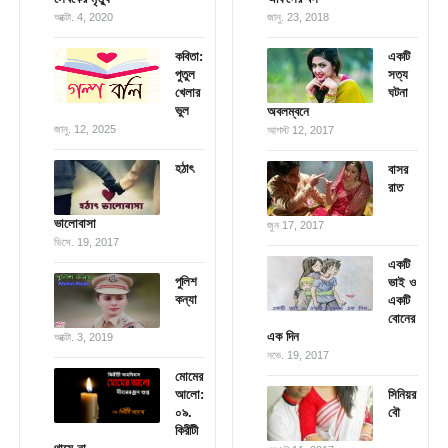
অক্টো. 4, 2020
জানু. 23, 2018
কবিতা:
একটি
পুতুল
সত্য
খেলার
ঘটনা
ভুল
অবলম্বনে
জানু. 12, 2025
আগস্ট 12, 2017
হঠাৎ
বাসর
রাত
ভালোবাসা
জুন 17, 2017
ডিসে. 19, 2017
একটি
পুলিশ
ভাই ও
কন্যা
একটি
বোনের
এক দিন
অক্টো. 3, 2019
নভে. 19, 2017
মোমের
আলো:
সিনিয়র
০৯.
বৌ
কিরীটী