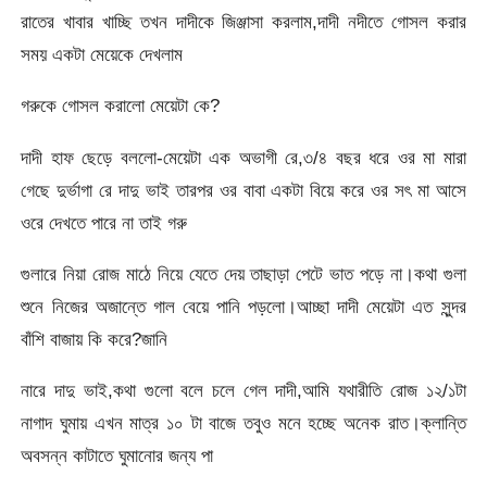
রাতের খাবার খাচ্ছি তখন দাদীকে জিঞ্জাসা করলাম,দাদী নদীতে গোসল করার
সময় একটা মেয়েকে দেখলাম
গরুকে গোসল করালো মেয়েটা কে?
দাদী হাফ ছেড়ে বললো-মেয়েটা এক অভাগী রে,৩/৪ বছর ধরে ওর মা মারা
গেছে দুর্ভাগা রে দাদু ভাই তারপর ওর বাবা একটা বিয়ে করে ওর সৎ মা আসে
ওরে দেখতে পারে না তাই গরু
গুলারে নিয়া রোজ মাঠে নিয়ে যেতে দেয় তাছাড়া পেটে ভাত পড়ে না।কথা গুলা
শুনে নিজের অজান্তে গাল বেয়ে পানি পড়লো।আচ্ছা দাদী মেয়েটা এত সুন্দর
বাঁশি বাজায় কি করে?জানি
নারে দাদু ভাই,কথা গুলো বলে চলে গেল দাদী,আমি যথারীতি রোজ ১২/১টা
নাগাদ ঘুমায় এখন মাত্র ১০ টা বাজে তবুও মনে হচ্ছে অনেক রাত।ক্লান্তি
অবসন্ন কাটাতে ঘুমানোর জন্য পা