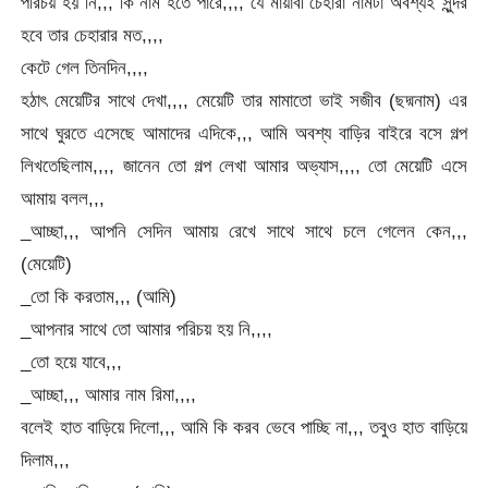
পরিচয় হয় নি,,, কি নাম হতে পারে,,,, যে মায়াবী চেহারা নামটা অবশ্যই সুন্দর
হবে তার চেহারার মত,,,,
কেটে গেল তিনদিন,,,,
হঠাৎ মেয়েটির সাথে দেখা,,,, মেয়েটি তার মামাতো ভাই সজীব (ছদ্মনাম) এর
সাথে ঘুরতে এসেছে আমাদের এদিকে,,, আমি অবশ্য বাড়ির বাইরে বসে গল্প
লিখতেছিলাম,,,, জানেন তো গল্প লেখা আমার অভ্যাস,,,, তো মেয়েটি এসে
আমায় বলল,,,
_আচ্ছা,,, আপনি সেদিন আমায় রেখে সাথে সাথে চলে গেলেন কেন,,,
(মেয়েটি)
_তো কি করতাম,,, (আমি)
_আপনার সাথে তো আমার পরিচয় হয় নি,,,,
_তো হয়ে যাবে,,,
_আচ্ছা,,, আমার নাম রিমা,,,,
বলেই হাত বাড়িয়ে দিলো,,, আমি কি করব ভেবে পাচ্ছি না,,, তবুও হাত বাড়িয়ে
দিলাম,,,