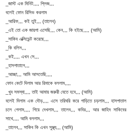
_জাস্ট এক মিনিট,,,, প্লিজ,,,
বলেই ফোন রিসিভ করলাম
_আরিফ,,, কই তুই,,, (তালেব)
_এই তো এক জায়গা এসেছি,,, কেন,,, কি হইছে,,,, (আমি)
_সাকিব এক্সিডেন্ট করেছে,,,
_কি বলিস,,,
_কই,,,, এখন সে,,,
_হাসপাতালে,,,
_আচ্ছা,,, আমি আসতেছি,,,,
ফোন কেটে দিলাম আর রিমাকে বললাম,,,,
_খুব সমস্যা,,,, তাই আমায় জরুরী যেতে হবে,,, (আমি)
বলেই দিলাম এক দৌড়,,,, এসে তরিঘরি করে গাড়িতে চড়লাম,,, হাসপাতাল
চলে গেলাম,,,, গিয়ে দেখলাম,,, তালেব,,, কবির,,, আর জাহিদ সাকিবের
সাথে,,,, আমি বললাম,,,
_তালেব,,, সাকিব কি এখন সুস্থ্য,,, (আমি)