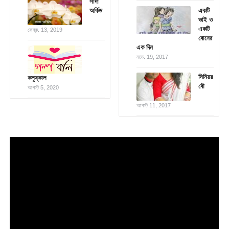
সাদা
অর্কিড
একটি
ভাই ও
একটি
ফেব্রু. 13, 2019
বোনের
এক দিন
নভে. 19, 2017
সিনিয়র
কলুষ্কাল
বৌ
আগস্ট 5, 2020
আগস্ট 11, 2017