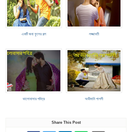
একটি জবা ফুলের গল্প
লজ্জাবতী
ভালোবাসার পবিত্র
অভীমানি পাগলী
Share This Post