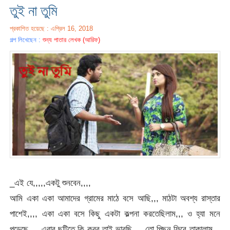
তুই না তুমি
প্রকাশিত হয়েছে : এপ্রিল 16, 2018
গল্প লিখেছেন :
শুন্য পাতার লেখক (আরিফ)
_এই যে,,,,,একটু শুনবেন,,,,
আমি একা একা আমাদের গ্রামের মাঠে বসে আছি,,, মাঠটা অবশ্য রাস্তার
পাশেই,,,, একা একা বসে কিছু একটা কল্পনা করতেছিলাম,,, ও হ্যা মনে
পড়েছে,,,, এবার ছুটিতে কি করব তাই ভাবছি,,,, তো পিছন ফিরে তাকালাম,,,