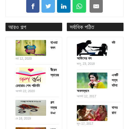
আরও গল্প
সর্বাধিক পঠিত
হাওয়া
বউ
বদল
অফিসের বস
মার্চ 12, 2020
জানু. 23, 2018
বীরেন
স্যারের
একটি
সত্য
ঘটনা
চেহারার শেষ পরিণতি
অবলম্বনে
আগস্ট 22, 2020
আগস্ট 12, 2017
গল্প
নম্বর
বাসর
৪৯৫
রাত
মে 18, 2019
জুন 17, 2017