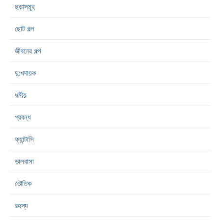
ছড়াসমূহ
ছোট গল্প
জীবনের গল্প
দু:খদায়ক
ধর্মীয়
প্রবন্ধ
ফ্যান্টাসি
ভালবাসা
ভৌতিক
রহস্য