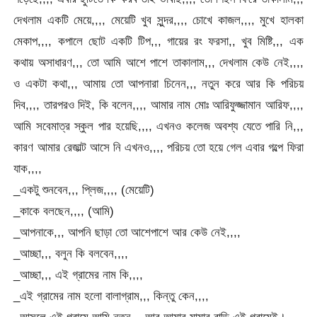
দেখলাম একটি মেয়ে,,,, মেয়েটি খুব সুন্দর,,,, চোখে কাজল,,,, মুখে হালকা
মেকাপ,,,, কপালে ছোট একটি টিপ,,, গায়ের রং ফরসা,, খুব মিষ্টি,,, এক
কথায় অসাধারণ,,, তো আমি আশে পাশে তাকালাম,,, দেখলাম কেউ নেই,,,,
ও একটা কথা,,, আমায় তো আপনারা চিনেন,,, নতুন করে আর কি পরিচয়
দিব,,,, তারপরও দিই, কি বলেন,,,, আমার নাম মোঃ আরিফুজ্জামান আরিফ,,,,
আমি সবেমাত্র স্কুল পার হয়েছি,,,, এখনও কলেজ অবশ্য যেতে পারি নি,,,
কারণ আমার রেজাল্ট আসে নি এখনও,,,, পরিচয় তো হয়ে গেল এবার গল্পে ফিরা
যাক,,,,
_একটু শুনবেন,,, প্লিজ,,,, (মেয়েটি)
_কাকে বলছেন,,,, (আমি)
_আপনাকে,,, আপনি ছাড়া তো আশেপাশে আর কেউ নেই,,,,
_আচ্ছা,,, বলুন কি বলবেন,,,,
_আচ্ছা,,, এই গ্রামের নাম কি,,,,
_এই গ্রামের নাম হলো বালাগ্রাম,,, কিন্তু কেন,,,,
_আসলে এই গ্রামে আমি নতুন,,, আর আমার মামার বাড়ি এই গ্রামেই।,,,,