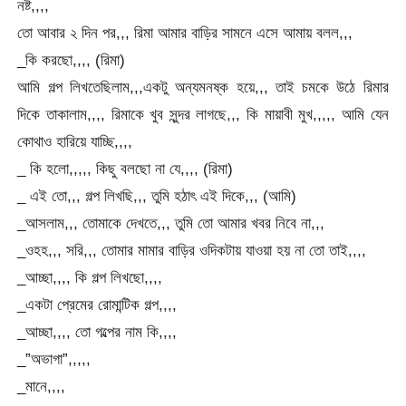
নষ্ট,,,,
তো আবার ২ দিন পর,,, রিমা আমার বাড়ির সামনে এসে আমায় বলল,,,
_কি করছো,,,, (রিমা)
আমি গল্প লিখতেছিলাম,,,একটু অন্যমনষ্ক হয়ে,,, তাই চমকে উঠে রিমার
দিকে তাকালাম,,,, রিমাকে খুব সুন্দর লাগছে,,, কি মায়াবী মুখ,,,,, আমি যেন
কোথাও হারিয়ে যাচ্ছি,,,,
_ কি হলো,,,,, কিছু বলছো না যে,,,, (রিমা)
_ এই তো,,, গল্প লিখছি,,, তুমি হঠাৎ এই দিকে,,, (আমি)
_আসলাম,,, তোমাকে দেখতে,,, তুমি তো আমার খবর নিবে না,,,
_ওহহ,,, সরি,,, তোমার মামার বাড়ির ওদিকটায় যাওয়া হয় না তো তাই,,,,
_আচ্ছা,,,, কি গল্প লিখছো,,,,
_একটা প্রেমের রোমান্টিক গল্প,,,,
_আচ্ছা,,,, তো গল্পের নাম কি,,,,
_”অভাগা”,,,,,
_মানে,,,,