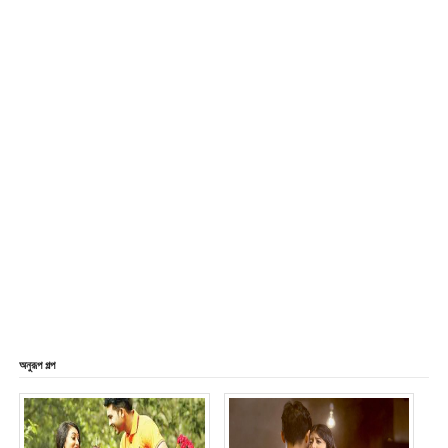
অনুরূপ গল্প