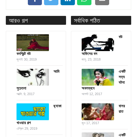
আরও গল্প
সর্বাধিক পঠিত
বউ
বলপ্রিন্ট বউ
অফিসের বস
জুলাই 30, 2019
জানু. 23, 2018
আমি
একটি
সত্য
ঘটনা
সুচেতনা
অবলম্বনে
অক্টো. 9, 2017
আগস্ট 12, 2017
ছ্যাকা
বাসর
রাত
খাওয়ার গল্প
জুন 17, 2017
এপ্রিল 29, 2019
একটি