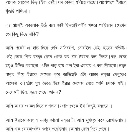
অনেক লোকের ভিড়।ইরা নেই।সব কেমন গুলিয়ে যাচ্ছে।আশেপাশে ইরাকে
খুঁজছি পাচ্ছিনা।
এর মাঝেই একলোক উঠে বলে ভাই ছিনতাইকারীর খপ্পরে পরছিলেন।দেখেন
তো কিছু নিছে নাকি?
আমি পকেট এ হাত দিয়ে দেখি মানিব্যাগ, মোবাইল নেই।হাতের ঘড়িটাও
নেই।রুমে গিয়ে বন্ধুর ফোন থেকে বার বার ইরাকে কল দিলাম।কল হচ্ছে
তবুও রিসিভ করছেনা।৭দিন পাড় হয়ে গেল ইরা একবার ও কল দিচ্ছেনা।নতুন
নম্বর নিয়ে ইরাকে মেসেজ করে জানিয়েছি এটা আমার নম্বর।ফেবুতেও
আসেনা ও।হঠাৎ ঘুম ভেঙে উঠে ইরার মেসেজ পেয়ে আমি চমকে যাই।
মেসেজটি ছিল, ভুলে গেছো আমায়?
আমি আবার ও কল দিতে লাগলাম।ওপাশ থেকে ইরা কিছুই বলছেনা।
আমি ইরাকে বললাম ভাগ্য ভালো নম্বর টা আমি মুখস্ত করে রেখেছিলাম।
আমি এক বোরকাওলির খপ্পরে পরেছিলাম।আমার ফোন নিয়ে গেছে।