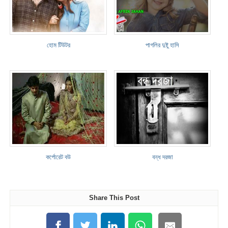
হোম টিউটর
পাগলির দুষ্টু হাসি
কর্পোরেট বউ
বন্ধ দরজা
Share This Post