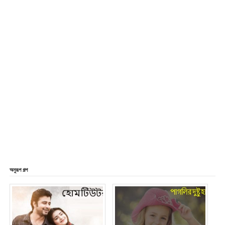
অনুরূপ গল্প