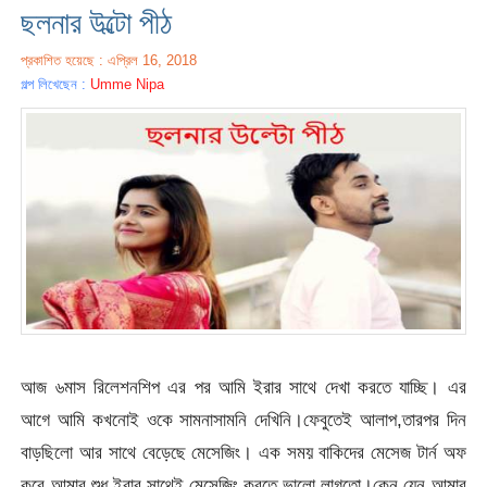
ছলনার উল্টো পীঠ
প্রকাশিত হয়েছে : এপ্রিল 16, 2018
গল্প লিখেছেন :
Umme Nipa
আজ ৬মাস রিলেশনশিপ এর পর আমি ইরার সাথে দেখা করতে যাচ্ছি। এর
আগে আমি কখনোই ওকে সামনাসামনি দেখিনি।ফেবুতেই আলাপ,তারপর দিন
বাড়ছিলো আর সাথে বেড়েছে মেসেজিং। এক সময় বাকিদের মেসেজ টার্ন অফ
করে আমার শুধু ইরার সাথেই মেসেজিং করতে ভালো লাগতো।কেন যেন আমার