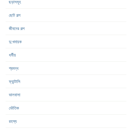
ছড়াসমূহ
ছোট গল্প
জীবনের গল্প
দু:খদায়ক
ধর্মীয়
প্রবন্ধ
ফ্যান্টাসি
ভালবাসা
ভৌতিক
রহস্য