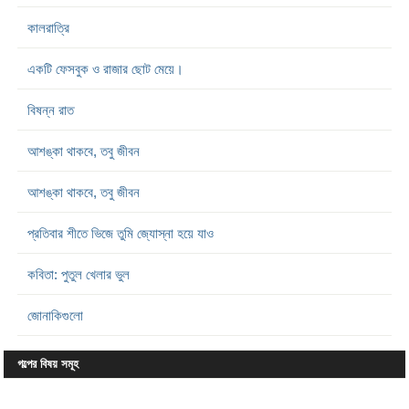
কালরাত্রি
একটি ফেসবুক ও রাজার ছোট মেয়ে।
বিষন্ন রাত
আশঙ্কা থাকবে, তবু জীবন
আশঙ্কা থাকবে, তবু জীবন
প্রতিবার শীতে ভিজে তুমি জ্যোস্না হয়ে যাও
কবিতা: পুতুল খেলার ভুল
জোনাকিগুলো
গল্পের বিষয় সমূহ