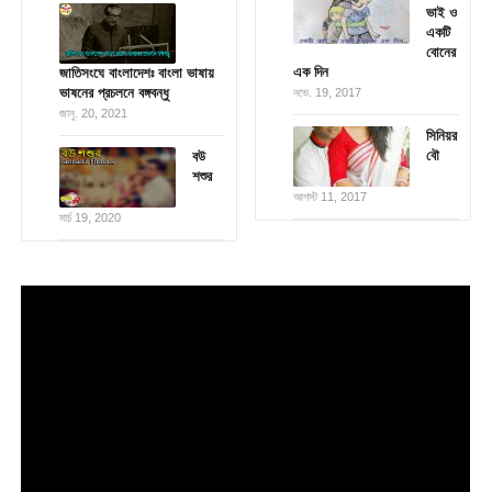
ভাই ও
একটি
বোনের
এক দিন
জাতিসংঘে বাংলাদেশঃ বাংলা ভাষায়
ভাষনের প্রচলনে বঙ্গবন্ধু
নভে. 19, 2017
জানু. 20, 2021
সিনিয়র
বৌ
বউ
শশুর
আগস্ট 11, 2017
মার্চ 19, 2020