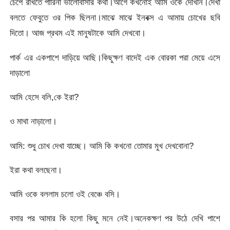
চেপে রাখতে পারিনা ভালোবাসার কথা।আগে কখনোই আমি ওকে দেখিনি।দেখা
বলতে ফেবুতে ওর পিক ছিলনা।মাঝে মাঝে ইনবক্স এ আমায় চোখের ছবি
দিতো। আজ প্রথম এই মানুষটাকে আমি দেখবো।
পার্ক এর একপাশে দাড়িয়ে আছি।কিছুক্ষণ বাদেই এক বোরকা পরা মেয়ে এসে
দাড়ালো
আমি হেসে বলি,কে ইরা?
ও মাথা নাড়ালো।
আমি: শুধু চোখ দেখা যাচ্ছে। আমি কি কখনো তোমার মুখ দেখবোনা?
ইরা কথা বলছেনা।
আমি ওকে বললাম চলো ওই বেঞ্চে বসি।
বসার পর আমার কি হলো কিছু মনে নেই।অনেকক্ষণ পর উঠে দেখি পাশে