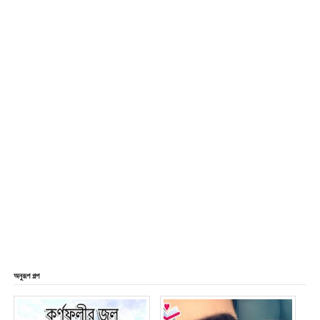
অনুরূপ গল্প