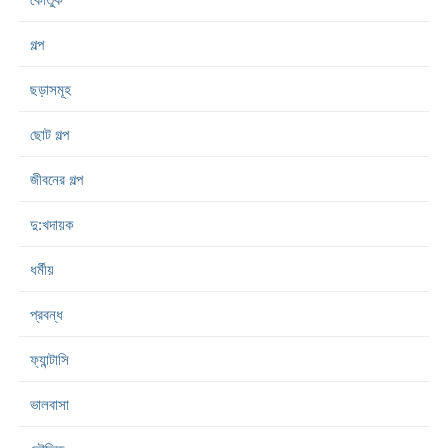
গল্প
ছড়াসমূহ
ছোট গল্প
জীবনের গল্প
দু:খদায়ক
ধর্মীয়
প্রবন্ধ
ফ্যান্টাসি
ভালবাসা