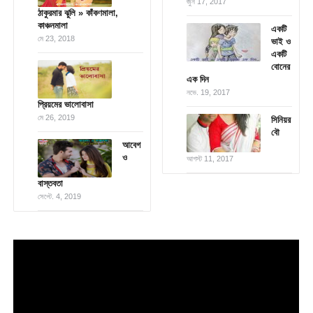
জুন 17, 2017
ঠাকুরমার ঝুলি » কাঁকণমালা,
কাঞ্চনমালা
একটি
মে 23, 2018
ভাই ও
একটি
বোনের
এক দিন
নভে. 19, 2017
প্রিয়মের ভালোবাসা
মে 26, 2019
সিনিয়র
বৌ
আবেগ
ও
আগস্ট 11, 2017
বাস্তবতা
সেপ্টে. 4, 2019