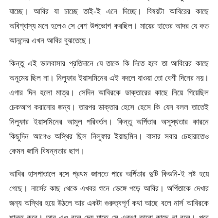
যাচ্ছে। আবির যা চাচ্ছে তাই-ই এনে দিচ্ছে। বিষয়টা আবিরের কাছে
অবিশ্বাস্য মনে হলেও সে বেশ উপভোগ করছিল। মায়ের হাতের আদর যে কত
আনন্দের এখন আবির বুঝতেছে।
কিন্তু এই ভালবাসার প্রতিদানে যে তাকে কি দিতে হবে তা আবিরের কাছে
অনুমেয় ছিল না। নিলুফার ইয়াসমিনের এই বদলে যাওয়া তো বেশী দিনের নয়।
এগার দিন হলো মাত্র। সেদিন আবিরকে ডাক্তারের কাছে নিয়ে গিয়েছিল
চেকআপ করানোর জন্য। তারপর ডাক্তার হেসে হেসে কি যেন বলল তাতেই
নিলুফার ইয়াসমিনের আমুল পরিবর্তন। কিন্তু অর্পিতার অসুস্থতার কারনে
কিছুদিন আগেও অস্থির ছিল নিলুফার ইয়াছমিন। বাসার সবার চেহারাতেও
কেমন জানি বিষন্নতার ছাপ।
আবির হাসপাতালে বসে প্রথম জানতে পারে অর্পিতার দুটি কিডনি-ই নষ্ট হয়ে
গেছে। নার্সের কাছ থেকে এখবর শুনে ভেঙ্গে পড়ে আবির। অর্পিতাকে দেখার
জন্য অস্থির হয়ে উঠলে আর একটা গুরুত্বপূর্ণ কথা আছে বলে নার্স আবিরকে
শান্ত করে। আর এও বলে দেয় যাতে সে একথা কারো কাছে না বলে। পরে