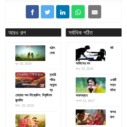
আরও গল্প
সর্বাধিক পঠিত
হঠাৎ
বউ
দেখা
অফিসের বস
জুন 18, 2019
জানু. 23, 2018
হ্যারি
পটার
একটি
অ্যান্ড
সত্য
দ্য
ঘটনা
চেম্বার অব সিক্রেটস: নিকৃষ্টতম
অবলম্বনে
জন্মদিন
আগস্ট 12, 2017
ডিসে. 25, 2019
বাসর
রাত