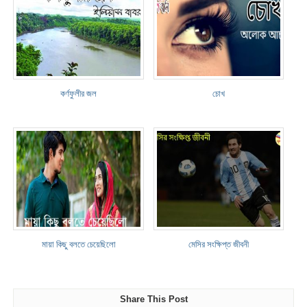
কর্ণফুলীর জল
চোখ
মায়া কিছু বলতে চেয়েছিলো
মেসির সংক্ষিপ্ত জীবনী
Share This Post