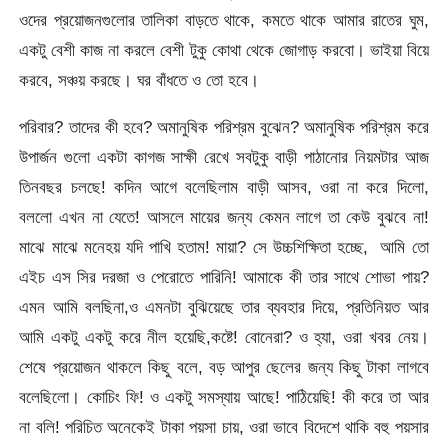
ওদের প্রয়োজনগুলোর তালিকা বাড়তে থাকে, কমতে থাকে আমার রাতের ঘুম,
একটু বেশী কাজ না করলে বেশী টুকু কোথা থেকে জোগাড় করবো। ভাইয়া বিয়ে
করবে, সঞ্চয় করছে। ঘর বাঁধতে ও তো হবে।
পরিবার? তাদের কী হবে? অমানুষিক পরিশ্রম বুঝেন? অমানুষিক পরিশ্রম করে
উপার্জন গুলো একটা কাগজ সাক্ষী রেখে সবটুকু বাড়ী পাঠানোর নিয়মটার আজ
তিনবছর চলছে! কদিন আগে বলেছিলাম বাড়ী আসব, ওরা না করে দিলো,
বললো এখন না যেতে! আসলে মায়ের জন্য কেমন লাগে তা কেউ বুঝবে না!
মাঝে মাঝে মনেহয় যদি পাখি হতাম! মায়া? সে উচ্চশিক্ষিতা হচ্ছে, আমি তো
এইচ এস সির দরজা ও পেরোতে পারিনি! আমাকে কী তার সাথে শোভা পায়?
এমন আমি বলছিনা,ও এমনটা বুঝিয়েছে তার ব্যবহার দিয়ে, প্রতিনিয়ত আর
আমি একটু একটু করে নীল হয়েছি,কষ্টে! বোনেরা? ও হ্যা, ওরা খবর নেয়।
শেষে প্রয়োজন থাকলে কিছু বলে, বড় আপুর ছেলের জন্য কিছু টাকা লাগবে
বলেছিলো। কোচিং ফি! ও একটু সমস্যায় আছে! পাঠিয়েছি! কী করে তা আর
না বলি! পরিচিত অনেকেই টাকা পয়সা চায়, ওরা ভাবে বিদেশে থাকি বহু পয়সার