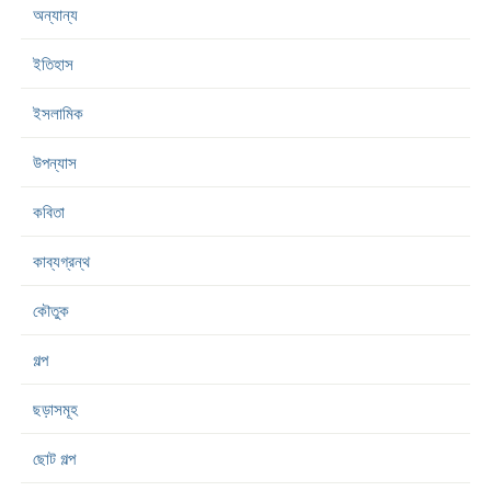
অন্যান্য
ইতিহাস
ইসলামিক
উপন্যাস
কবিতা
কাব্যগ্রন্থ
কৌতুক
গল্প
ছড়াসমূহ
ছোট গল্প