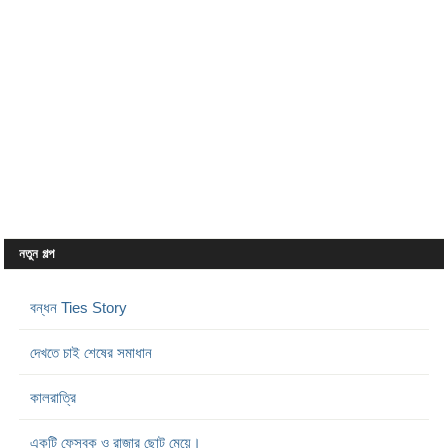
নতুন গল্প
বন্ধন Ties Story
দেখতে চাই শেষের সমাধান
কালরাত্রি
একটি ফেসবুক ও রাজার ছোট মেয়ে।