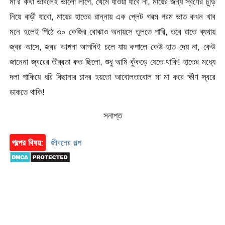
মা’র কথা ভাবলেই ভালো লাগে, থেমে যাওয়া যাবে না, মায়ের জন্য স্বর্ণের চুড়ি
নিয়ে বাড়ী যাবো, মায়ের হাতের রান্নায় এক প্লেট গরম গরম ভাত কখন খাব
মনে হলেই পিঠে ৩০ কেজির বোঝাও অনায়সে তুলতে পারি, তবে রাতে ব্যথায়
জ্বর আসে, জ্বর আপনা আপনিই চলে যায় কপালে কেউ হাত দেয় না, কেউ
জানেনা জ্বরের তীব্রতা কত ছিলো, শুধু আমি কুঁকড়ে যেতে থাকি! হাতের মধ্যে
দলা পাকিয়ে ধরি বিছানার চাদর হয়তো আবোলতাবোল মা মা করে ক্ষীণ স্বরে
ডাকতে থাকি!
সনাপ্ত
গল্পের বিষয়:
জীবনের গল্প