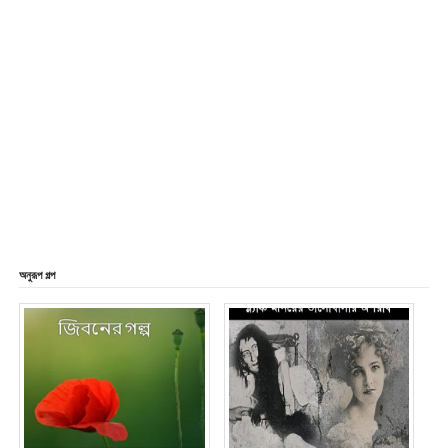
অনুরূপ গল্প