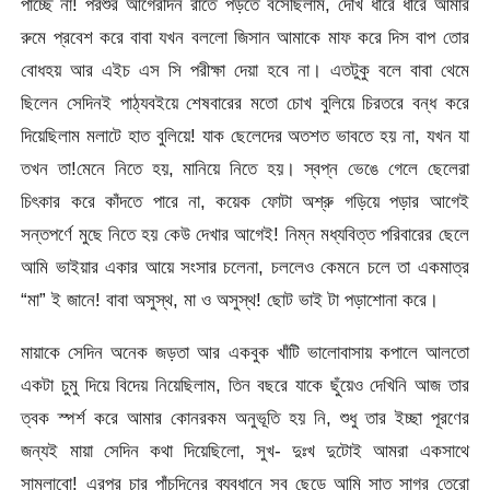
পাচ্ছে না! পরশুর আগেরদিন রাতে পড়তে বসেছিলাম, দেখি ধীরে ধীরে আমার
রুমে প্রবেশ করে বাবা যখন বললো জিসান আমাকে মাফ করে দিস বাপ তোর
বোধহয় আর এইচ এস সি পরীক্ষা দেয়া হবে না। এতটুকু বলে বাবা থেমে
ছিলেন সেদিনই পাঠ্যবইয়ে শেষবারের মতো চোখ বুলিয়ে চিরতরে বন্ধ করে
দিয়েছিলাম মলাটে হাত বুলিয়ে! যাক ছেলেদের অতশত ভাবতে হয় না, যখন যা
তখন তা!মেনে নিতে হয়, মানিয়ে নিতে হয়। স্বপ্ন ভেঙে গেলে ছেলেরা
চিৎকার করে কাঁদতে পারে না, কয়েক ফোটা অশ্রু গড়িয়ে পড়ার আগেই
সন্তপর্ণে মুছে নিতে হয় কেউ দেখার আগেই! নিম্ন মধ্যবিত্ত পরিবারের ছেলে
আমি ভাইয়ার একার আয়ে সংসার চলেনা, চললেও কেমনে চলে তা একমাত্র
“মা” ই জানে! বাবা অসুস্থ, মা ও অসুস্থ! ছোট ভাই টা পড়াশোনা করে।
মায়াকে সেদিন অনেক জড়তা আর একবুক খাঁটি ভালোবাসায় কপালে আলতো
একটা চুমু দিয়ে বিদেয় নিয়েছিলাম, তিন বছরে যাকে ছুঁয়েও দেখিনি আজ তার
ত্বক স্পর্শ করে আমার কোনরকম অনুভূতি হয় নি, শুধু তার ইচ্ছা পূরণের
জন্যই মায়া সেদিন কথা দিয়েছিলো, সুখ- দুঃখ দুটোই আমরা একসাথে
সামলাবো! এরপর চার পাঁচদিনের ব্যবধানে সব ছেড়ে আমি সাত সাগর তেরো