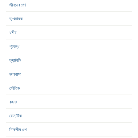
জীবনের গল্প
দু:খদায়ক
ধর্মীয়
প্রবন্ধ
ফ্যান্টাসি
ভালবাসা
ভৌতিক
রহস্য
রোমান্টিক
শিক্ষনীয় গল্প