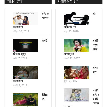
আরও গল্প
সর্বাধিক পঠিত
ভাই ও
বউ
বোনের
ভালোবাসা
অফিসের বস
এপ্রিল 10, 2019
জানু. 23, 2018
একটি
একটি
সত্য
ঘটনা
জীবনের মৃত্যু
অবলম্বনে
অক্টো. 7, 2019
আগস্ট 12, 2017
বাসর
রাত
ভালোবাসা
জুন 17, 2017
জুলাই 7, 2019
একটি
She
ভাই ও
is
একটি
বোনের