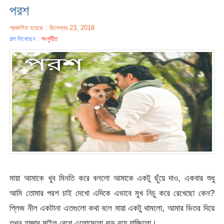
পরশ
প্রকাশিত হয়েছে : ডিসেম্বর 23, 2018
গল্প লিখেছেন :
সংগৃহীত
মায়া আমাকে খুব মিনতি করে বললো আমাকে একটু ছুঁয়ে দাও, একবার শুধু
আমি তোমার পরশ চাই দেখো এদিকে এভাবে মুখ নিচু করে রেখেছো কেন?
প্লিজ নীল একটানা এতগুলো কথা বলে মায়া একটু থামলো, আমার ভিতর দিয়ে
তখন হাজার মাইল বেগে এলোমেলো ঝড় বয়ে যাচ্ছিলো।