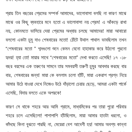
প্রায় তিন বছরের প্রেমের সম্পর্ক আমাদের, ভালোবাসা বলছি না কারণ মাঝে
মাঝে ওর কিছু ব্যবহারে মনে হতো এ ভালোবাসা নয় প্রেম! এ আঁকড়ে রাখা
নয়, কোনমতে ভাসিয়ে দেয়া প্রেমের অধ্যায় চলছে আমাদের! মায়া আবারো
বললো একটা চুমু দাও শেষবারের মতো! ঠোঁটে উথাল পাথাল ভাবছিলাম তখন
“শেষবারের মতো ” শব্দগুলো শুনে কেমন যেনো হাহাকার করে উঠলো পুরনো
হৃদয়! হ্যা তো! মায়ার সাথে “শেষবারের মতো” দেখা করতে এসেছি! ১৭ -১৮
বছর বয়সের এক তরুণের সামনে তার সমবয়সী তরুণী চুমুর আবদার করছে বার
বার, শেষবারের জন্য! মায়া কে বললাম চলো হাঁটি, মায়া একরাশ প্রশ্ন নিয়ে
আমার উঠে যাওয়া দেখে নিজেও উঠে দাঁড়ালো চেয়ার ছেড়ে, আমরা একটা পার্কে
এসেছি, বিদায় বলতে একে অপরকে!
কারণ সে থাকে শহরে আর আমি গ্রামে, মাধ্যমিকের পর তারা পুরো পরিবার
শহরে চলে এসেছিলো! পাশাপাশি হাঁটছিলাম, মায়া আমার হাতটা ধরলো, ও
কাঁদছে কিনা বুঝতে পারছি না, মেয়েরা বেশ আবেগী হয়! আমার অবশ্য কান্না