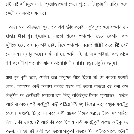
চাই না! হাসিমুখে সবার প্রয়োজনগুলো জেনে পূরণের চিন্তায় দিনরাত্রি গুলো
কেটে যায় এভাবে অনাদরে।
একদিন মায়া কাঁদছিলো খুব, তার বাবা হঠাৎ করেই চাকুরিচ্যুত হয়ে যাওয়ায় ৫০
হাজার টাকা খুব প্রয়োজন, নয়তো তাকেও পড়াশোনা ছেড়ে কোথাও কাজ
জুটাতে হবে, তার বড় ভাই নেই, নিজে পড়াশোনা করতে পারিনি তাতে কী! কেউ
যেন এমন স্বপ্ন ভঙ্গের সাক্ষী না হয়, আমি চাই না, এক ভাইয়ার কাছ থেকে
ঋণ করে টাকা পাঠালাম আমার ভালোবাসাটার বাবার নতুন চাকুরির জন্য।
মায়া খুব খুশী হলো, সেদিন তার আনন্দের সীমা ছিলো না! সে বললো যতযাই
হোক, আমাদের কেউ আলাদা করতে পারবে না! ভালো লাগতো ওর কথা শুনে
কিছুদিন পর ছোটভাই জানালো তার কিছু অতিরিক্ত টাকার প্রয়োজন, এদিকে
আমি যা বেতন পাই সবটুকুই বাড়ী পাঠিয়ে দিই শুধু নিজের অত্যাবশ্যক খরচটুকু
রেখে। সাতপাঁচ চিন্তা না করে বাকী মাসের নিজের খরচের টাকা সব পাঠিয়ে
দিলাম, কী ভাবছেন? আমি কী করে ছিলাম বাকী সময়টুকু? এরপর সেটুকু বড়
করুণ, না হয় নাই বলি! ওরা ভালো থাকুক! এভাবে দিন কাটতে থাকে, হুটহাট