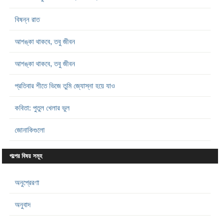
বিষন্ন রাত
আশঙ্কা থাকবে, তবু জীবন
আশঙ্কা থাকবে, তবু জীবন
প্রতিবার শীতে ভিজে তুমি জ্যোস্না হয়ে যাও
কবিতা: পুতুল খেলার ভুল
জোনাকিগুলো
গল্পের বিষয় সমূহ
অনুপ্রেরণা
অনুবাদ