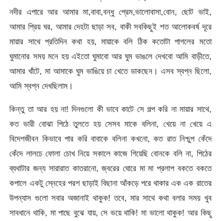
নদীর এপারে আর আমার মা,বাবা,বন্ধু প্রেম,ভালোবাসা,বোন, ছোট ভাই,
আমার প্রিয় ঘর, আমার দেহটা ছাড়া সব, বাকী সবকিছুই শত আলোকবর্ষ দূরে
মায়ার সাথে প্রতিদিন কথা হয়, মায়াকে বলি ঠিক কতোটা পাগলের মতো
ঘুমানোর সময় মনে হয় এইতো ঘুমাবো আর ঘুম ভাঙলে দেখবো আমি বাড়ীতে,
আমার খাঁটে, মা আমাকে ঘুম ভাঙিয়ে চা খেতে ডাকছেন। এসব স্বপ্ন ছিলো,
আমি স্বপ্ন দেখছিলাম।
কিন্তু তা আর হয় না! দিনগুলো কী ভাবে কাটে সে গল্প করি না মায়ার সাথে,
কত ভারী বোঝা পিঠে তুলতে হয় সেসব মাকে বলিনা, খেয়ে না খেয়ে এ
বিদেশজীবন কিভাবে পার করি বাবাকে বলিনা কখনো, কত রাত নিশ্চুপ কেঁদে
কেঁদে লালচে ফোলা চোখ নিয়ে সকালে কাজে গিয়েছি বোনকে বলি না, পিঠের
ব্যথাটার জন্য সারারাত কাতরানো, জ্বরের ঘোরে মা মা প্রলাপ বকতে বকতে
কপালে একটু স্নেহের পরশ ছাড়াই বিছানা আঁকড়ে পরে থাকার এক এক রাতের
উপন্যাস গুলো সবার অজানাই থাকুক! তবে, মার সাথে কথা বলার সময় খুব
সাবধানে থাকি, মা পাছে বুঝে যায়, সে ভয়ে থাকি! মা ভালো থাকুক! আর কিছু