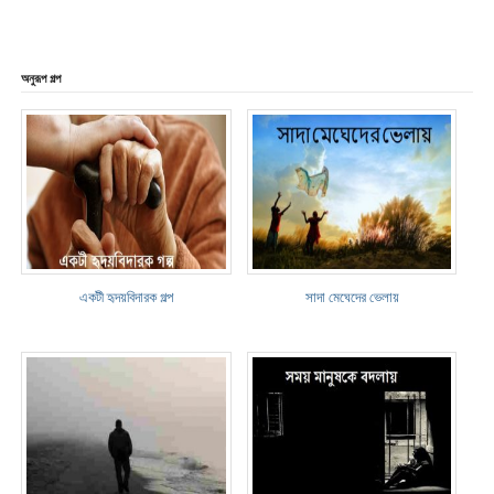
অনুরূপ গল্প
একটী হৃদয়বিদারক গল্প
সাদা মেঘেদের ভেলায়