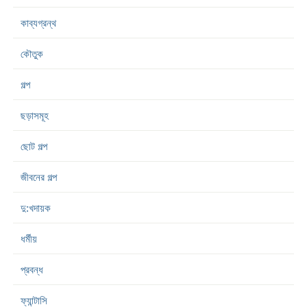
কাব্যগ্রন্থ
কৌতুক
গল্প
ছড়াসমূহ
ছোট গল্প
জীবনের গল্প
দু:খদায়ক
ধর্মীয়
প্রবন্ধ
ফ্যান্টাসি