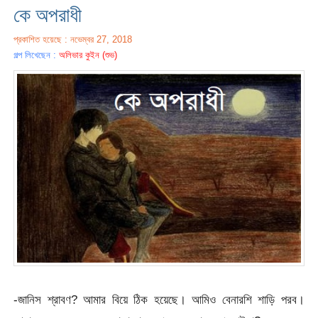
কে অপরাধী
প্রকাশিত হয়েছে : নভেম্বর 27, 2018
গল্প লিখেছেন :
অলিভার কুইন (শুভ)
-জানিস শ্রাবণ? আমার বিয়ে ঠিক হয়েছে। আমিও বেনারশি শাড়ি পরব।