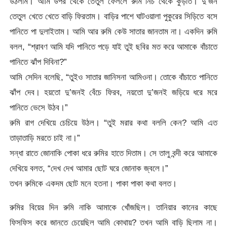
উঠলাম। আমি উপর থেকে তেতুল ফেললে রুমি নিচ থেকে কুড়াত। দু’জন
তেতুল খেতে খেতে বাড়ি ফিরতাম। বাড়ির পাশে ঘাটওয়ালা পুকুরের সিড়িতে বসে
পানিতে পা দুলাইতাম। আমি আর রুমি কেউ সাতার জানতাম না। একদিন রুমি
বলল, “শ্রাবণ আমি যদি পানিতে পড়ে যাই তুই ছবির মত করে আমাকে বাঁচাতে
পানিতে ঝাঁপ দিবিনা?”
আমি সেদিন বলেছি, “তুইও সাতার জানিসনা আমিওনা। তোকে বাঁচাতে পানিতে
ঝাঁপ দেব। হয়তো দু’জনই বেঁচে ফিরব, নয়তো দু’জনই জড়িয়ে ধরে মরে
পানিতে ভেসে উঠব।”
রুমি রাগ দেখিয়ে চেচিয়ে উঠল। “তুই মরার কথা বললি কেন? আমি এত
তাড়াতাড়ি মরতে চাই না।”
সন্ধা রাতে জোনাকি পোকা ধরে রুমির হাতে দিতাম। সে তালু বন্দী করে আমাকে
দেখিয়ে বলত, “দেখ দেখ আমার ছোট ঘরে জোনাক জ্বলে।”
তখন রুমিকে একদম ছোট মনে হতনা। পাকা পাকা কথা বলত।
রুমির বিয়ের দিন রুমি নাকি আমাকে খোঁজছিল। তানিয়ার কানের কাছে
ফিসফিস করে জানতে চেয়েছিল আমি কোথায়? তখন আমি বাড়ি ছিলাম না।