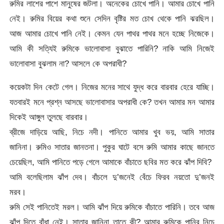
রুমির লাশের পাশে মানুষের জটলা। অনেকের চোখে পানি। আমার চোখে পানি
নেই। রুমির বিয়ের কথা শুনে সেদিন বৃষ্টির মত চোখ থেকে পানি ঝরছিল।
আজ আমার চোখে পানি নেই। কেমন যেন পাথর পাথর মনে হচ্ছে নিজেকে।
আমি কী সত্যিই রুমিকে ভালোবাসা বুঝাতে পারিনি? নাকি আমি নিজেই
ভালোবাসা বুঝলাম না? আসলে কে অপরাধী?
কয়েকটা দিন কেটে গেল। নিজের মনের সাথে যুদ্ধ করে বারবার হেরে যাচ্ছি।
যতবারই মনে প্রশ্ন আসছে ভালোবাসার অপরাধী কে? তখন আমার মন আমার
দিকেই আঙ্গুল তুলছে বারবার।
ব্রীজে দাড়িয়ে আছি, নিচে নদী। পানিতে আমার খুব ভয়, আমি সাতার
জানিনা। রুমিও সাতার জানতনা। পুকুর ঘাটে বসে রুমি আমার কাছে জানতে
চেয়েছিল, আমি পানিতে পড়ে গেলে আমাকে বাঁচাতে ছবির মত করে ঝাঁপ দিবি?
আমি বলেছিলাম ঝাঁপ দেব। বাঁচলে দু’জনেই বেঁচে ফিরব নয়তো দু’জনই
মরব।
রুমি সেই পানিতেই মরল। আমি ঝাঁপ দিয়ে রুমিকে বাঁচাতে পারিনি। তবে আজ
ঝাঁপ দিতে বাঁধা নেই। সাতার জানিনা তাতে কী? আমার রুমিকে পানির নিচে