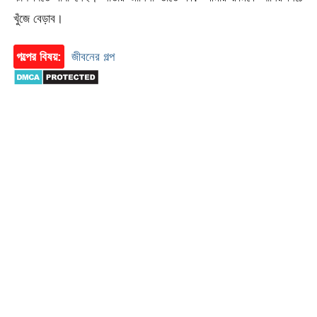
খুঁজে বেড়াব।
গল্পের বিষয়:
জীবনের গল্প