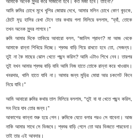
আমাকে অনেক সুন্দর করে সাজানো হবে। কত মজা হবে। তাইনা?
আমি রুমির চোখে মুখে খুশির জোয়ার দেখে, আমার মলিন চোখে কোণ কুচকে,
ঠোটে মৃদু হাসির রেখা টেনে তার কথায় গলা মিলিয়ে বললাম, “হ্যাঁ, তোকে
তখন অনেক সুন্দর লাগবে।”
রুমি আমার দিকে তাকিয়ে আবারো বলল, “জানিস শ্রাবণ? মা আজ থেকে
আমাকে রান্না শিখিয়ে দিচ্ছে। শ্বশুর বাড়ি গিয়ে রাধতে হবে তো, সেজন্য।
তুই না কৈ মাছের ঝোল খেতে পছন্দ করিস? আমি এটাও শিখে নেব। তারপর
তুই যখন আমার শ্বশুর বাড়ি যাবি আমি নিজ হাতে তোকে রান্না করে খাওয়াব।
খবরদার, খালি হাতে যাবি না। আমার জন্য মুড়ির মোয়া আর চকলেট কিনে
নিয়ে যাবি।”
আমি আবারো রুমির কথায় তাল মিলিয়ে বললাম, “তুই যা যা খেতে পছন্দ করিস,
সব নিয়ে যাব তোর জন্য।”
আকাশের কান্না শুরু হয়ে গেল। রুমিকে যেতে বলার পরও সে যাবেনা। আজ
নাকি আমার সাথে সে ভিজবে। শ্বশুর বাড়ি গেলে তো আর ভিজতে পারবেনা।
তাই তার এই আবদার।