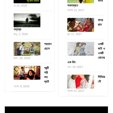
ঘটনা
অবলম্বনে
মে 14, 2020
আগস্ট 12, 2017
বাসর
রাত
গন্তব্য
জানু. 2, 2019
জুন 17, 2017
শয়তান
একটি
ছেলে
ভাই ও
একটি
বোনের
ডিসে. 20, 2018
এক দিন
নভে. 19, 2017
আন্টি
সরি
সিনিয়র
ফর
বৌ
দ্যাট
সেপ্টে. 8, 2018
আগস্ট 11, 2017