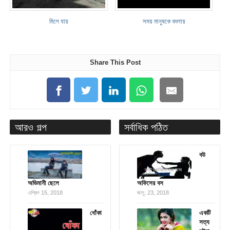
মিলে যায়
সময় মানুষকে বদলায়
Share This Post
আরও গল্প
সর্বাধিক পঠিত
বউ
অভিমানী ছেলে
অফিসের বস
এপ্রিল 15, 2018
জানু. 23, 2018
ধোঁকা
একটি
সত্য