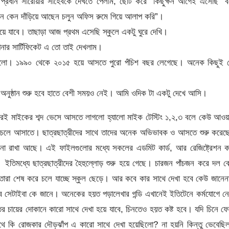
রধান সারোয়ার সাহেবকে দেখতে পেলাম, ছোট করে “কিছুক্ষন আগেই এসেছি” ব
খানে কেন দাঁড়িয়ে আছেন চলুন অফিস রুমে গিয়ে আলাপ করি”।
 হয়ে যাবে। তাছাড়া আজ প্রথম এসেছি স্কুলে একটু ঘুরে দেখি।
ার সার্টিফিকেট এ তো তাই দেখলাম।
 হলো। ১৯৯০ থেকে ২০১৫ হয়ে আসতে পুরো পঁচিশ বছর লেগেছে। অনেক কিছুই 
 অনুষ্ঠান শুরু হবে হাতে বেশী সময়ও নেই। আমি ওদিক টা একটু দেখে আসি।
পরেই মাইকের শব্দ ভেসে আসতে লাগলো হ্যালো মাইক টেস্টিং ১,২,৩ বলে কেউ আও
র চলে আসাতে। ছাত্রছাত্রীদের সাথে তাদের অনেক অভিভাবক ও আসতে শুরু করেছ
াজানো রাখা আছে। এই ফাইলগুলোর মধ্যে সকলের এডমিট কার্ড, আর রেজিষ্ট্রেশন কা
 ইতিমধ্যে ছাত্রছাত্রীদের হৈহুল্লোড় শুরু হয়ে গেছে। চারজন পাঁচজন করে দল ব
ারা শেষ করে চলে যাচ্ছে স্কুল ছেড়ে। আর কবে কার সাথে দেখা হবে কেউ জানেন
 সেটাইবা কে জানে। অনেকের হয়ত পড়ালেখার গন্ডি এখানেই ইতিটেনে কর্মযোগে ন
র চায়ের দোকানে কারো সাথে দেখা হয়ে যাবে, চিনতেও হয়ত কষ্ট হবে। যদি চিনে ফ
াথে কি রোজকার দৌড়ঝাঁপ এ কারো সাথে দেখা হয়েছিলো? না হয়নি কিন্তু ভেবেছি