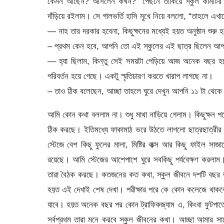
কেমন আছেন? আসলেন কখন?” পেছনে তাকিয়ে স্কুল কমিটির প্
দাঁড়িয়ে রইলাম। সে গালভর্তি হাসি মুখে নিয়ে বললো, “তাহলে এ
— নাহ তার দরকার হবেনা, কিছুক্ষনের মধ্যেই হয়ত অনুষ্ঠান শুরু
– প্রথম কেন হবে, আপনি তো এই স্কুলের এই ছাত্র ছিলেন আপন
— হ্যা ছিলাম, কিন্তু সেই সময়টা পেড়িয়ে আজ অনেক বছর
পরিবর্তন হয়ে গেছে। একটু স্মৃতিচারণ করতে খারাপ লাগছে না।
– তাও ঠিক বলেছেন, আচ্ছা তাহলে ঘুরে দেখুন আপনি ১১ টা থেকে
আমি কোন কথা বললাম না। শুধু মাথা নাড়িয়ে গেলাম। কিছুক্ষন 
ঠিক করছে। ইতিমধ্যে ফাকামাঠ ভরে উঠতে লাগলো ছাত্রছাত্রী
স্টেজে বেশ কিছু ফুলের মালা, মিষ্টির বাক্স আর কিছু ফাইল স
রয়েছে। আমি স্টেজের আশেপাশে ঘুরে সবকিছু পর্যবেক্ষণ করলাম।
তারা বৈঠক করছে। কতজনের কত কথা, স্কুল জীবনে দশটি বছর ত
হয়ত এই দেখাই শেষ দেখা। পরীক্ষার পরে কে কোন কলেজে থাকবে
যাবে। হয়ত অনেক বছর পর কোন ট্রাফিকজ্যাম এ, কিংবা ফুটপাতে
সর্বপ্রথম তারা মনে করবে স্কুল জীবনের কথা। আচ্ছা আমার স