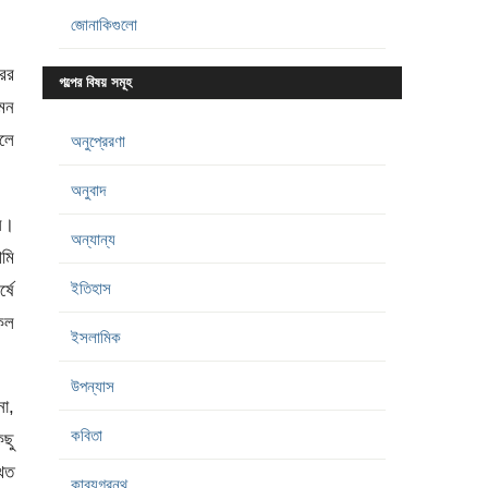
জোনাকিগুলো
ের
গল্পের বিষয় সমূহ
েমন
বলে
অনুপ্রেরণা
অনুবাদ
ন।
অন্যান্য
মি
ইতিহাস
্ষে
কল
ইসলামিক
উপন্যাস
না,
কবিতা
িছু
িত
কাব্যগ্রন্থ