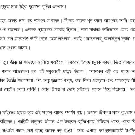
ুমুতে মজে উঠুক পুরোনো স্মৃতির এলবাম।
 সাহেব আমার নাম ধরে ডাকতে লাগলেন। নিজের নামের শব্দ কানে আসতেই আমি ঘোর
ে পা বাড়ালাম। এতক্ষন ছাত্রদের মাঝেই ছিলাম। তারা সাধারন অভিভাবক ভেবে ত
ই আমার নাম ডাকতেই আমি হেটে যেতে লাগলাম, সবাই “আসসালামু আলাইকুম স্যার” 
 খেলে গেলো আমার।
নতুন জীবনের শুভেচ্ছা জানিয়ে সবাইকে নানারকম উপদেশমূলক ভাষণ দিতে লাগলে
সিপাল জনাব আজহারুল হক এই স্কুলেরই ছাত্র ছিলেন। আজকের এই শুভ সময়ে আ
বন তৈরির শুভকামনা এবং অনুপ্রেরণার জন্য, তার জীবন সংগ্রাম এবং সাফল্যের শীর
তা মোটেও আশা করিনি। কোন উপায় না দেখে মাইকের সামনে গিয়ে দাঁড়ালাম। স
ফাইভের ছাত্র হয়ে এই স্কুলে আমার পদার্পণ ঘটে। তখনো জীবনের মানে বুঝতাম 
য়েছিলেন। প্রতিটি মানুষের জীবনে এক উজ্জ্বল হাসিখেলার ইতিহাস থাকে, থাকে ক
ে চাওয়াটা থাকে সেটা হচ্ছে অনেক বড় হওয়া। আজ এখানে যত ছাত্রছাত্রী উপস্থ