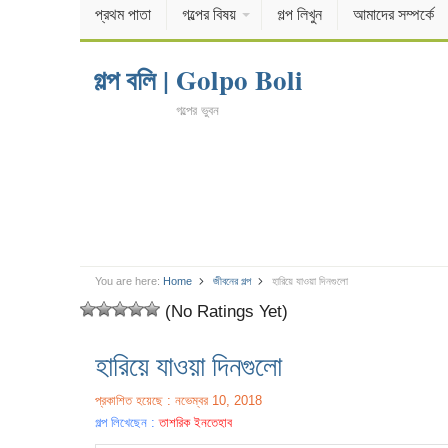
প্রথম পাতা
গল্পের বিষয়
গল্প লিখুন
আমাদের সম্পর্কে
গল্প বলি | Golpo Boli
গল্পের ভুবন
You are here:
Home
জীবনের গল্প
হারিয়ে যাওয়া দিনগুলো
(No Ratings Yet)
হারিয়ে যাওয়া দিনগুলো
প্রকাশিত হয়েছে : নভেম্বর 10, 2018
গল্প লিখেছেন :
তাশরিক ইনতেহাব