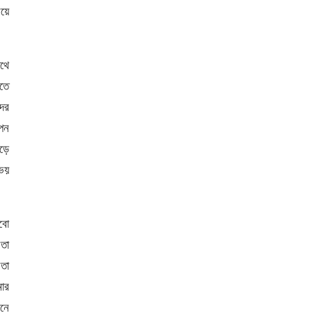
য়ে
থে
রতে
ের
পন
ড়ে
ভয়
িবো
 তা
 তা
মার
মনে