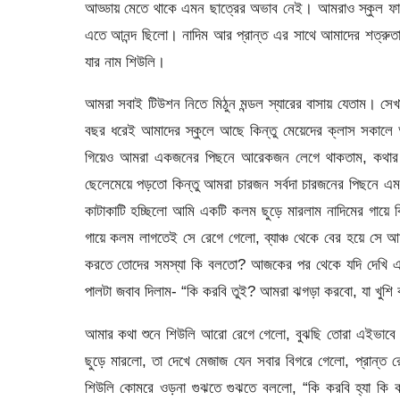
আড্ডায় মেতে থাকে এমন ছাত্রের অভাব নেই। আমরাও স্কুল ফাক
এতে আনন্দ ছিলো। নাদিম আর প্রান্ত এর সাথে আমাদের শত্রুত
যার নাম শিউলি।
আমরা সবাই টিউশন নিতে মিঠুন মন্ডল স্যারের বাসায় যেতাম। স
বছর ধরেই আমাদের স্কুলে আছে কিন্তু মেয়েদের ক্লাস সকালে আ
গিয়েও আমরা একজনের পিছনে আরেকজন লেগে থাকতাম, কথা
ছেলেমেয়ে পড়তো কিন্তু আমরা চারজন সর্বদা চারজনের পিছনে 
কাটাকাটি হচ্ছিলো আমি একটি কলম ছুড়ে মারলাম নাদিমের গায়ে কি
গায়ে কলম লাগতেই সে রেগে গেলো, ব্যাঞ্চ থেকে বের হয়ে সে 
করতে তোদের সমস্যা কি বলতো? আজকের পর থেকে যদি দেখি এ
পালটা জবাব দিলাম- “কি করবি তুই? আমরা ঝগড়া করবো, যা খুশি 
আমার কথা শুনে শিউলি আরো রেগে গেলো, বুঝছি তোরা এইভাবে ম
ছুড়ে মারলো, তা দেখে মেজাজ যেন সবার বিগরে গেলো, প্রান্ত 
শিউলি কোমরে ওড়না গুঝতে গুঝতে বললো, “কি করবি হ্যা কি 