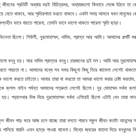
তু জীবনের প্রতিটি অধ্যায় বড়ই বিচিত্রময়, অধ্যায়গুলো কিভাবে সেজে উঠবে তা 
িয়ে যেতে থাকবে, আর স্মৃতিরপাতা ভরতে থাকবে। একটা সময় আসবে যখন মানুষের ব
্বপ্নহীন ভাবে বাচতে পারেনা, তেমনি ভাবে ভালো থাকতে পারেনা স্মৃতি ছাড়া।
েতা ছিলো। শিউলী, নুরমোহাম্মদ, নাদিম, প্রান্ত আর আমি। আমাদের গল্পটি শু
ালো বন্ধু হয়। আর নাদিম প্রান্তর বন্ধু। চারজনের দুই দল। আমি আর নুরমোহাম্
 করতে পারতো না। আমাদের মধ্যে সব সময় কিছুনা কিছু নিয়ে ঝামেলা লেগেই থাক
ে ভালো করতে চাইতো। আবার তারা যা কর‍তো তা আমরা ভালো করার চেষ্টা করতাম,
 ক্লাস নাইন পর্যন্ত আমাদের শত্রুতা লেগেই ছিলো। নুর মোহাম্মদ সর্বদা ক্ল
 হয়। পড়ালেখার দিক দিয়ে নুরমোহাম্মদ সর্বদা এগিয়েই ছিলো এটাই যেন তারা মা
ুল জীবন পাড় করে আজ চলে যাচ্ছে তারা বলতে পারবে স্কুল জীবন কতটা আনন্দের
পালিয়ে যায়নি এমন ছাত্র পাওয়া যাবেনা। মিথ্যে জ্বরের বাহানা দিয়ে বন্ধুদের ন