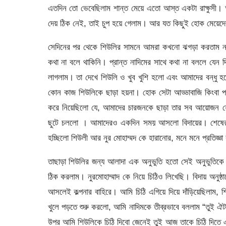
এতদিন তো ভেবেছিলাম শান্ত মেয়ে এতো আস্ত একটা রাক্ষুসী।
দেয় ঠিক নেই, তাই চুপ হয়ে গেলাম। আর যত কিছুই হোক মেয়েদে
সেদিনের পর থেকে শিউলির সামনে আমরা কখনো ঝগড়া করতাম
কথা না বলে থাকিনি। প্রান্ত নাদিমের সাথে কথা না বললে যেন 
লাগলাম। তা দেখে শিউলি ও খুব খুশি হলো এবং আমাদের বন্ধ
কোন কাজ শিউলিকে ছাড়া হয়না। হোক সেটা আড্ডাবাজি কিংবা 
করে নিয়েছিলো যে, আমাদের চারজনকে ছাড়া তার সব আয়োজন যে
ছুটে চললো । আমাদেরও একদিন সময় আসলো বিদায়ের। শেষের 
হচ্ছিলো শিউলী আর নুর মোহাম্মদ কে হারানোর, মনে মনে প্রতিজ্
তাছাড়া শিউলির জন্য আলাদা এক অনুভুতি হতো সেই অনুভুতিকে ম
ঠিক করলাম। নুরমোহাম্মাদ কে নিয়ে চিঠিও লিখেছি। বিদায় অনুষ্
আসলেই কল্পনার বাহিরে। আমি চিঠি এগিয়ে দিয়ে দাঁড়িয়েছিলাম,
খুলে পড়তে শুরু করলো, আমি নাদিমকে তীব্রভাবে বললাম “তুই 
উপর আমি শিউলিকে চিঠি দিবো জেনেই তুই আজ তাকে চিঠি দিতে 