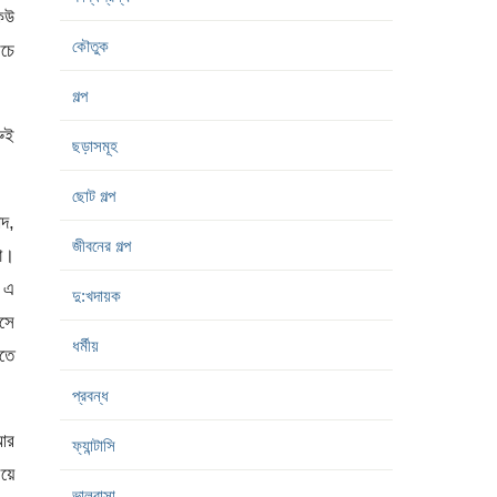
কেউ
কৌতুক
েচে
গল্প
রুই
ছড়াসমূহ
ছোট গল্প
মদ,
জীবনের গল্প
তো।
 এ
দু:খদায়ক
াসে
ধর্মীয়
নতে
প্রবন্ধ
 আর
ফ্যান্টাসি
িয়ে
ভালবাসা