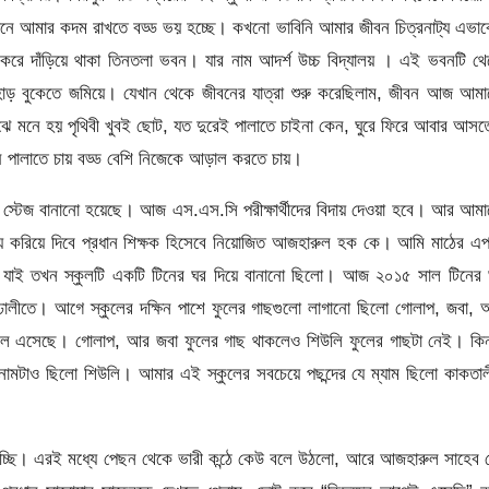
্গনে আমার কদম রাখতে বড্ড ভয় হচ্ছে। কখনো ভাবিনি আমার জীবন চিত্রনাট্য এভা
রে দাঁড়িয়ে থাকা তিনতলা ভবন। যার নাম আদর্শ উচ্চ বিদ্যালয় । এই ভবনটি থ
ড় বুকেতে জমিয়ে। যেখান থেকে জীবনের যাত্রা শুরু করেছিলাম, জীবন আজ আমা
াঝে মনে হয় পৃথিবী খুবই ছোট, যত দুরেই পালাতে চাইনা কেন, ঘুরে ফিরে আবার আস
ষ পালাতে চায় বড্ড বেশি নিজেকে আড়াল করতে চায়।
যেই স্টেজ বানানো হয়েছে। আজ এস.এস.সি পরীক্ষার্থীদের বিদায় দেওয়া হবে। আর আম
রিচয় করিয়ে দিবে প্রধান শিক্ষক হিসেবে নিয়োজিত আজহারুল হক কে। আমি মাঠের এ
 যাই তখন স্কুলটি একটি টিনের ঘর দিয়ে বানানো ছিলো। আজ ২০১৫ সাল টিনের 
র ঢালীতে। আগে স্কুলের দক্ষিন পাশে ফুলের গাছগুলো লাগানো ছিলো গোলাপ, জবা,
লে এসেছে। গোলাপ, আর জবা ফুলের গাছ থাকলেও শিউলি ফুলের গাছটা নেই। কিন্
 নামটাও ছিলো শিউলি। আমার এই স্কুলের সবচেয়ে পছন্দের যে ম্যাম ছিলো কাকতা
যাচ্ছি। এরই মধ্যে পেছন থেকে ভারী কন্ঠে কেউ বলে উঠলো, আরে আজহারুল সাহেব 