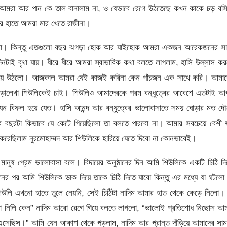
 আমরা আর পান কে তাল বানালাম না, ও যেভাবে রেগে উঠতেছে কখন কাকে চড় বসি
র হাতে আমরা মার খেতে রাজীনা।
 না। কিন্তু এতগুলো বছর ঝগড়া হোক আর যাইহোক আমরা একজন আরেকজনের সা
দিনটাই বৃথা যায়। ধীরে ধীরে আমরা স্বাভাবিক কথা বলতে লাগলাম, হাসি উল্লাস ক
ু হয়ে উঠলো। আজকাল আমরা যেই কাজই করিনা কেন পাঁচজন এক সাথে করি। আমাদ
পড়ালেখা শিউলিকেই চাই। শিউলিও আমাদেরকে পরম বন্ধুত্বের আবেশে এতটাই আ
ন বিফল হয়ে যেত। হাসি আনন্দ আর বন্ধুত্বের ভালোবাসাতে সময় ঘোড়ার মত দৌ
বছরটা কিভাবে যে কেটে গিয়েছিলো তা বলতে পারবো না। আমার সবচেয়ে বেশী 
ঞা করেছিলাম নুরমোহাম্মদ আর শিউলিকে হারিয়ে যেতে দিবো না কোনভাবেই।
ানুষ প্রেম ভালোবাসা বলে। বিদায়ের অনুষ্ঠানের দিন আমি শিউলিকে একটি চিঠি দ
ঠানের পর আমি শিউলিকে ডাক দিয়ে তাকে চিঠি দিতে যাবো কিন্তু এর মধ্যে যা ঘটলো
 শিউলি এখনো হাতে তুলে নেয়নি, সেই চিঠিটা নাদিম আমার হাত থেকে কেড়ে নিলো।
ঐটা নিলি কেন” নাদিম আরো রেগে গিয়ে বলতে লাগলো, “ভালোই প্রতিশোধ নিছোস আ
এসেছিস।” আমি যেন আকাশ থেকে পড়লাম, নাদিম আর প্রান্ত দাঁড়িয়ে আমাদের সা