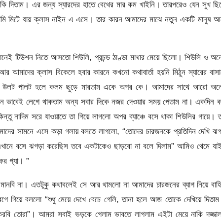
ি দিতাম। এর জন্য স্যারদের হাতে বেথের মার কম খাইনি। তারপরেও যেন সুখ ছ
ামি মিটে যায় ক্লাস নাইন এ এসে। তার কারন আমাদের মাঝে নতুন একটি মানুষ 
েখানেই টিউশন নিতে আসতো শিউলি, প্রচন্ড ঠাণ্ডা মাথার মেয়ে ছিলো। শিউলি ও অ
র আমাদের ক্লাস বিকেলে হবার কারনে কখনো কথাবার্তা হয়নি মিঠুন স্যারের বাস
র উলট পালট হলে কলম ছুড়ে মারতাম একে অপর কে। আমাদের সাথে আরো অন
এমন ভাবেই লেগে থাকতাম অন্য সবার দিকে নজর দেওয়ার সময় পেতাম না। একদিন ক
ন্তু নাদিম সরে যাওয়াতে তা গিয়ে লাগলো অপর ব্যাঞ্চে বসে থাকা শিউলির গায়ে। 
আমাদের সামনে এসে কড়া গলায় বলতে লাগলো, “তোদের চারজনকে প্রতিদিন দেখি ঝ
খানে বসে ঝগড়া করেছিস তবে একটাকেও ছাড়বো না বলে দিলাম” আমিও থেমে যাই
কর গ্যা। ”
ানবি না। এতটুকু কথাবলেই সে আর থামলো না আমাদের চারজনের ব্যাগ নিয়ে বাহ
রেগে গিয়ে বললো “শুধু মেয়ে দেখে বেচে গেলি, তানা হলে আজ তোকে দেখিয়ে দিতা
করবি তোরা”। আমরা সবাই ভড়কে গেলাম ভাবতে লাগলাম এইটা মেয়ে নাকি দজ্জা