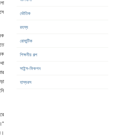
িলো
আসে
ভৌতিক
রহস্য
নেক
রোমান্টিক
াতে
েক
শিক্ষনীয় গল্প
থা
সাইন্স-ফিকশন
তার
গড়া
হাস্যরস
নি
িরে
ম।”
ল।