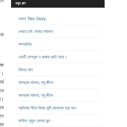
লে
নতুন গল্প
বন্ধন Ties Story
দেখতে চাই শেষের সমাধান
তো
কালরাত্রি
একটি ফেসবুক ও রাজার ছোট মেয়ে।
য়াজ
বিষন্ন রাত
ে।
র্ড
আশঙ্কা থাকবে, তবু জীবন
েধে
আশঙ্কা থাকবে, তবু জীবন
া।
েমে
প্রতিবার শীতে ভিজে তুমি জ্যোস্না হয়ে যাও
েলে
কবিতা: পুতুল খেলার ভুল
লাম