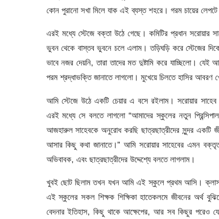
কোন পুরানো সখা মিলে যাক এই ব্যস্ত শহরে। গরম চায়ের লেপটে চ
এরই মধ্যে স্টেজে বক্তা উঠে গেছে। কমিটির প্রধান সরোয়ার
ভুবন থেকে বাস্তব ভুবনে চলে এলাম। তড়িঘড়ি করে স্টেজের দিক
ভাবে নজর দেয়নি, তারা তাদের মত দুষ্টামি করে যাচ্ছিলো। যে
পরম শ্রদ্ধাভক্তি জানাতে লাগলো। মুখেয়ে চিলতে হাসির আবরণ
আমি স্টেজে উঠে একটি চেয়ার এ বসে রইলাম। সরোয়ার সাহেব 
এরই মধ্যে সে বলতে লাগলো “আমাদের স্কুলের নতুন প্রিন্
আজহারুল সাহেবকে অনুরোধ করছি ছাত্রছাত্রীদের সুন্দর একটি জী
আসার কিছু কথা জানাতে।” আমি সরোয়ার সাহেবের এমন বক্তৃ
অভিবাবক, এবং ছাত্রছাত্রীদের উদ্দেশ্যে বলতে লাগলাম।
খুবই ছোট ছিলাম তখন যখন আমি এই স্কুলে প্রথম আসি। ক্লাস 
এই স্কুলের সকল শিক্ষক শিক্ষিকা হাতেকলমে জীবনের অর্থ বুঝি
বেদনার ইতিহাস, কিছু থাকে আক্ষেপের, আর সব কিছুর পরেও য