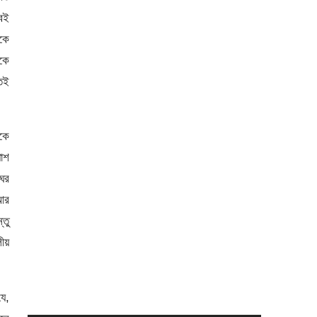
বেই
েকে
কে
তেই
াকে
পাশ
ঘর
 আর
তু
লীয়
যে,