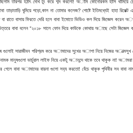
 হেসেছিলাম তারপর হঠাৎ দেখি টুং করে শব্দ করলো! অামি কোনোরকম হাসি থামিয়ে 
া তাড়াতাড়ি ঘুমিয়ে পড়ো,কাল না তোমার কলেজ? পোষ্টে ইতিমধ্যেই হাহা রিয়েক্ট 
বা রাতে বাসায় ফিরতে দেরি হলে বাবা ইমোতে ভিডিও কল দিয়ে জিজ্ঞেস করেন অ
উত্তরে বাবা বলেন “২০১৮ সালে ফোন দিয়ে কাউকে কোথায় অাছে সেটা জিজ্ঞেস ক
ষ গুলোই সারাজীবন পরিশ্রম করে অামাদের সুখের অাশা নিয়ে নিজের অাত্মসুখ 
ামক মানুষগুলো ভার্চুয়াল লাইফ নিয়ে একটু অানন্দে থাকে তবে থাকুক না! অামরা
ে গেলে বাবা অামাদের বায়না গুলো সহ্য করতো! বেঁচে থাকুক পৃথিবীর সব বাবা ন