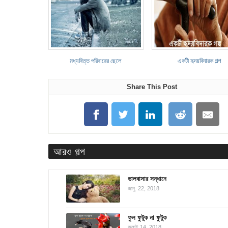
মধ্যবিত্ত পরিবারের ছেলে
একটী হৃদয়বিদারক গল্প
Share This Post
আরও গল্প
ভালবাসার সন্ধানে
জানু. 22, 2018
ফুল ফুটুক না ফুটুক
জুলাই 14, 2018