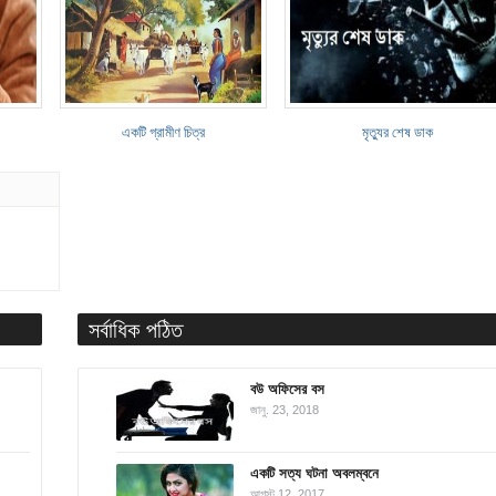
একটি গ্রামীণ চিত্র
মৃত্যুর শেষ ডাক
সর্বাধিক পঠিত
বউ অফিসের বস
জানু. 23, 2018
একটি সত্য ঘটনা অবলম্বনে
আগস্ট 12, 2017