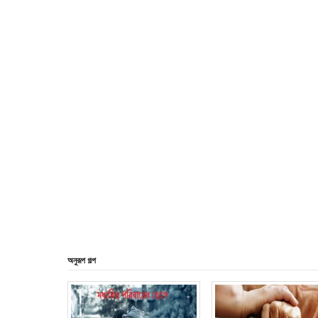
অনুরূপ গল্প