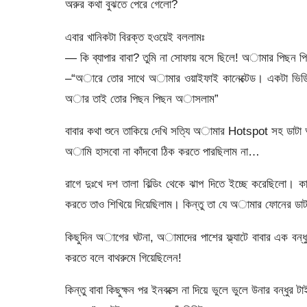
অরুর কথা বুঝতে পেরে গেলো?
এবার খানিকটা বিরক্ত হওয়েই বললামঃ
— কি ব্যাপার বাবা? তুমি না সোফায় বসে ছিলে! অামার পিছন
–“অারে তোর সাথে অামার ওয়াইফাই কানেক্টেড। একটা ভিডিও
অার তাই তোর পিছন পিছন অাসলাম”
বাবার কথা শুনে তাকিয়ে দেখি সত্যি অামার Hotspot সহ ডাটা
অামি হাসবো না কাঁদবো ঠিক করতে পারছিলাম না…
রাগে দুঃখে দশ তালা বিল্ডিং থেকে ঝাপ দিতে ইচ্ছে করেছিলো
করতে তাও শিখিয়ে দিয়েছিলাম। কিন্তু তা যে অামার ফোনের ডাটা
কিছুদিন অাগের ঘটনা, অামাদের পাশের ফ্ল্যাটে বাবার এক বন্ধ
করতে বলে বাথরুমে গিয়েছিলেন!
কিন্তু বাবা কিছুক্ষন পর ইনবক্সে না দিয়ে ভুলে ভুলে উনার বন