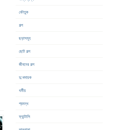
কৌতুক
গল্প
ছড়াসমূহ
ছোট গল্প
জীবনের গল্প
দু:খদায়ক
ধর্মীয়
প্রবন্ধ
ফ্যান্টাসি
ভালবাসা