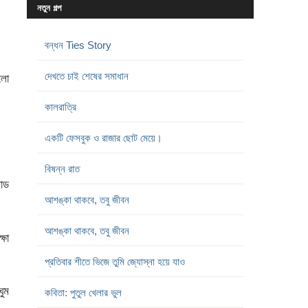
নতুন গল্প
বন্ধন Ties Story
দেখতে চাই শেষের সমাধান
লো
কালরাত্রি
একটি ফেসবুক ও রাজার ছোট মেয়ে।
বিষন্ন রাত
লোড
আশঙ্কা থাকবে, তবু জীবন
আশঙ্কা থাকবে, তবু জীবন
্ষা
প্রতিবার শীতে ভিজে তুমি জ্যোস্না হয়ে যাও
ঘুম
কবিতা: পুতুল খেলার ভুল