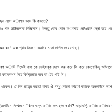
 পিছন এসে অামার রুমে কি করছো?
 গান ডাউনলোড দিচ্ছিলাম। কিন্তু তোর ফোন অাসায় নেটওয়ার্ক স্লো হয়ে গে
 অন করা! এবং প্রায় তিনশো এমবির মতো হাপিস হয়ে গেছে।
। কারণ অামি নিজেই বাবা কে ফেইসবুক দেখে শুরু করে কি করে কোনোকিছু ডাউন
 কানেকশন দিয়ে কিস্তিমাত হবে তা টের পাই নি।
ু থাকেন। ঐ দিন রাত্রে হয়তো বাবার ঐ বন্ধু কোনো কারণে বাবাকে অনলাইনে অপেক
্ধুর টাইমলাইনে লিখেছেন “কিরে দুস্ত অার কত হাগু করবি? তাড়াতাড়ি অায় অামার 