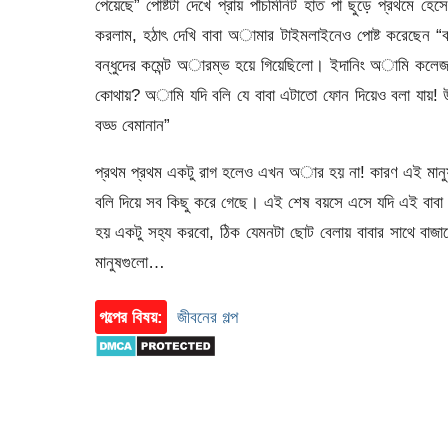
পেয়েছে” পোষ্টটা দেখে প্রায় পাঁচমিনিট হাত পা ছুড়ে প্রথমে
করলাম, হঠাৎ দেখি বাবা অামার টাইমলাইনেও পোষ্ট করেছেন “বাব
বন্ধুদের কমেন্ট অারম্ভ হয়ে গিয়েছিলো। ইদানিং অামি কলেজ 
কোথায়? অামি যদি বলি যে বাবা এটাতো ফোন দিয়েও বলা যায়! 
বড্ড বেমানান”
প্রথম প্রথম একটু রাগ হলেও এখন অার হয় না! কারণ এই মানু
বলি দিয়ে সব কিছু করে গেছে। এই শেষ বয়সে এসে যদি এই বাবা ন
হয় একটু সহ্য করবো, ঠিক যেমনটা ছোট বেলায় বাবার সাথে বাজার
মানুষগুলো…
গল্পের বিষয়:
জীবনের গল্প