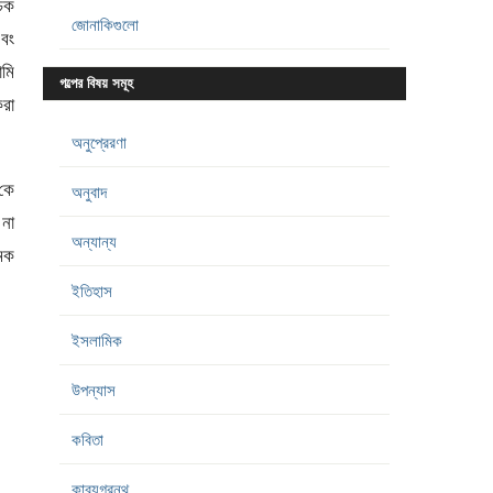
চেক
জোনাকিগুলো
এবং
ামি
গল্পের বিষয় সমূহ
রা
অনুপ্রেরণা
কে
অনুবাদ
 না
অন্যান্য
ামক
ইতিহাস
ইসলামিক
উপন্যাস
কবিতা
কাব্যগ্রন্থ