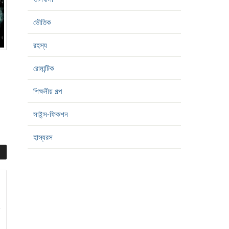
ভৌতিক
রহস্য
রোমান্টিক
শিক্ষনীয় গল্প
সাইন্স-ফিকশন
হাস্যরস