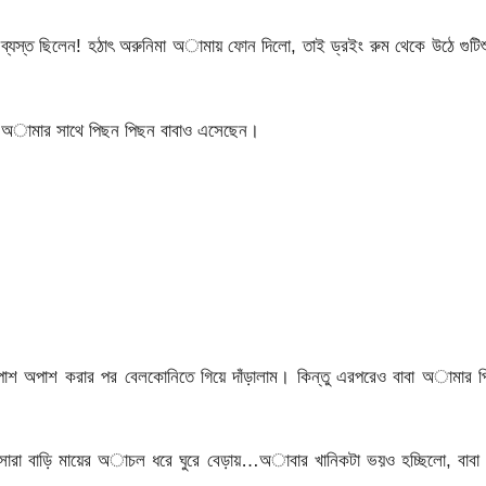
ব্যস্ত ছিলেন! হঠাৎ অরুনিমা অামায় ফোন দিলো, তাই ড্রইং রুম থেকে উঠে গুটিশ
 অামার সাথে পিছন পিছন বাবাও এসেছেন।
এপাশ অপাশ করার পর বেলকোনিতে গিয়ে দাঁড়ালাম। কিন্তু এরপরেও বাবা অামার প
 সারা বাড়ি মায়ের অাচল ধরে ঘুরে বেড়ায়…অাবার খানিকটা ভয়ও হচ্ছিলো, বাবা 