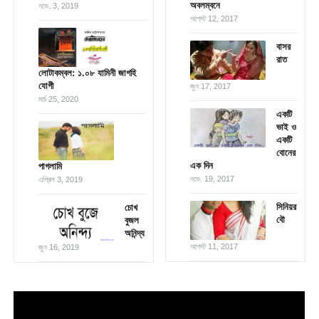
অবলম্বনে
নভে. 3, 2019
আগস্ট 12, 2017
বাসর
রাত
লোটাকম্বল: ১.০৮ যামিনী জাগহি
যোগী
জুন 17, 2017
মার্চ 25, 2020
একটি
ভাই ও
একটি
বোনের
এক দিন
পাগলামি
নভে. 19, 2017
এপ্রিল 3, 2019
সিনিয়র
চোখ
বৌ
বুজল
অনিন্দ্য
আগস্ট 11, 2017
জুন 16, 2019