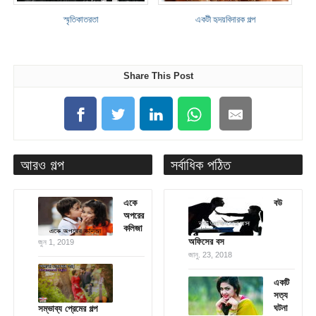
স্মৃতিকাতরতা
একটী হৃদয়বিদারক গল্প
Share This Post
আরও গল্প
সর্বাধিক পঠিত
একে
বউ
অপরের
কলিজা
অফিসের বস
জুন 1, 2019
জানু. 23, 2018
একটি
সত্য
ঘটনা
সম্ভাব্য প্রেমের গল্প