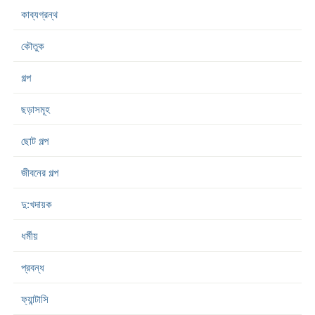
কাব্যগ্রন্থ
কৌতুক
গল্প
ছড়াসমূহ
ছোট গল্প
জীবনের গল্প
দু:খদায়ক
ধর্মীয়
প্রবন্ধ
ফ্যান্টাসি