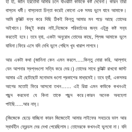
হা হা, জানি হয়তোবা আমার চলে যাওয়াটা কাউকে কষ্ট দেবেনা। কারন তারা
বাস্তব ধর্মী। বাস্তবতা চিন্তা করেই কোনো এক সময় ভুলে যাবে আমাকে।
আমি কন্টাক্ট বন্ধ করে দিছি ঠিকই কিন্তু আমার মন পড়ে আছে তোদের
অইখানে। কিছুই করার নাই,নিজেকে পরিবর্তনের জন্য এটুকু কষ্ট সহ্য
করতেই হবে। তবে হ্যা, একটা অনুরোধ তোদের কাছে, প্লিজ আমাকে ভুলে
যাবিনা।ফিরে এসে যদি দেখি ভুলে গেছিস খুব খারাপ লাগবে।
আর একটা কথা (জানিনা কেন এমন করলে…..কিন্তু দোয়া করি, আল্লাহ
যেন আপনার স্বপ্নগুলো সত্যি করে দেয়।) তোদের সাথে কন্টাক্ট রাখবো জাস্ট
আমার এই ছোটছোট মনোভাব গুলো প্রকাশের মাধ্যমেই। তবে হ্যাঁ, একসময়
আগের মতোই ফিরে আসবো তখন…… এই রিয়া এমন কাউকে কখনওই
পছন্দ করবেনা যে কিনা তাকে পছন্দ করে।কারন অনেক অবহেলা
পাইছি…..আর নাহ্।
(জিজেকে ছেড়ে যাচ্ছিনা কারন জিজেতেই আমার লাইফের সবচেয়ে ভাল আর
স্বার্থহীন ফ্রেন্ডস দের দেখা পেয়েছিলাম। তোদেরকে কখনওই ভুলবো না। যদি