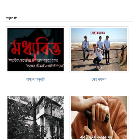
অনুরূপ গল্প
বাস্তব অনুভূতি
সেই কয়জন