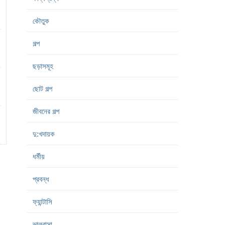
কৌতুক
গল্প
ছড়াসমূহ
ছোট গল্প
জীবনের গল্প
দু:খদায়ক
ধর্মীয়
প্রবন্ধ
ফ্যান্টাসি
ভালবাসা