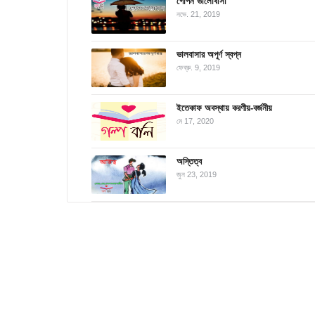
গোপন ভালোবাসা
নভে. 21, 2019
ভালবাসার অপূর্ণ স্বপ্ন
ফেব্রু. 9, 2019
ইতেকাফ অবস্থায় করণীয়-বর্জনীয়
মে 17, 2020
অস্তিত্ব
জুন 23, 2019