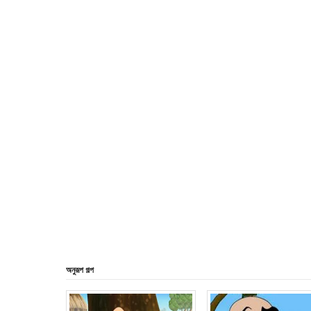
অনুরূপ গল্প