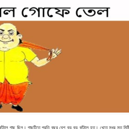
াঁঠাল গাছ ছিল। গাছটিতে প্রতি বছর বেশ বড় বড় কাঁঠাল হত। খেতে মধুর মত মিষ্