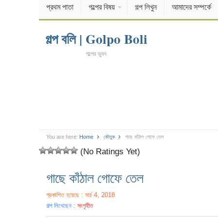
প্রথম পাতা
গল্পের বিষয়
গল্প লিখুন
আমাদের সম্পর্কে
গল্প বলি | Golpo Boli
গল্পের ভুবন
You are here:
Home
কৌতুক
গাছে কাঁঠাল গোফে তেল
(No Ratings Yet)
গাছে কাঁঠাল গোফে তেল
প্রকাশিত হয়েছে : মার্চ 4, 2018
গল্প লিখেছেন :
সংগৃহীত