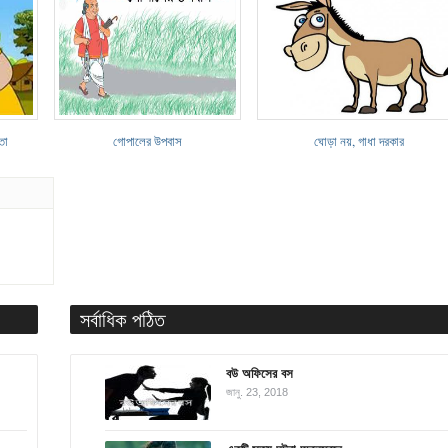
তো
গোপালের উপবাস
ঘোড়া নয়, গাধা দরকার
সর্বাধিক পঠিত
বউ অফিসের বস
জানু. 23, 2018