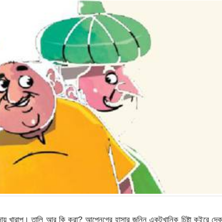
েজায় খারাপ। তালি আর কি করা? আপ্নেগের হাসার জন্নি একটুখানিক চিষ্টা কইরে দে