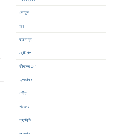
কৌতুক
গল্প
ছড়াসমূহ
ছোট গল্প
জীবনের গল্প
দু:খদায়ক
ধর্মীয়
প্রবন্ধ
ফ্যান্টাসি
ভালবাসা