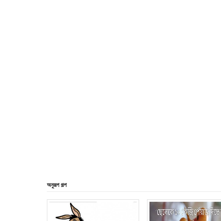
অনুরূপ গল্প