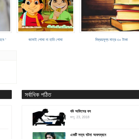
হবে ‘
জামাই পোষা না হাতি পোষা
বিক্রয়মূল্য মাত্র ৩০ টাকা
সর্বাধিক পঠিত
বউ অফিসের বস
জানু. 23, 2018
একটি সত্য ঘটনা অবলম্বনে