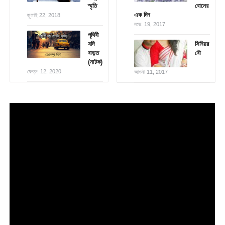
স্মৃতি
বোনের
এক দিন
জুলাই 22, 2018
নভে. 19, 2017
পৃথিবী
যদি
সিনিয়র
বাড়ত
বৌ
(নাটক)
ফেব্রু. 12, 2020
আগস্ট 11, 2017