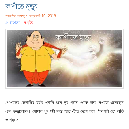
কাশীতে মৃত্যু
প্রকাশিত হয়েছে : ফেব্রুয়ারি 10, 2018
গল্প লিখেছেন :
সংগৃহীত
গোপালের জ্যোতিষ চর্চার খ্যাতি শুনে দূর গ্রাম থেকে হাত দেখাতে এসেছেন
এক ভদ্রলোক। গোপাল খুব ঘটা করে হাত -টাত দেখে বলে, ‘আপনি তো অতি
ভাগ্যবান