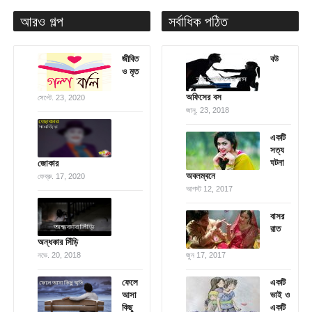
আরও গল্প
সর্বাধিক পঠিত
জীবিত
বউ
ও মৃত
অফিসের বস
সেপ্টে. 23, 2020
জানু. 23, 2018
একটি
সত্য
ঘটনা
জোকার
অবলম্বনে
ফেব্রু. 17, 2020
আগস্ট 12, 2017
বাসর
রাত
অন্ধকার সিঁড়ি
নভে. 20, 2018
জুন 17, 2017
ফেলে
একটি
আসা
ভাই ও
কিছু
একটি