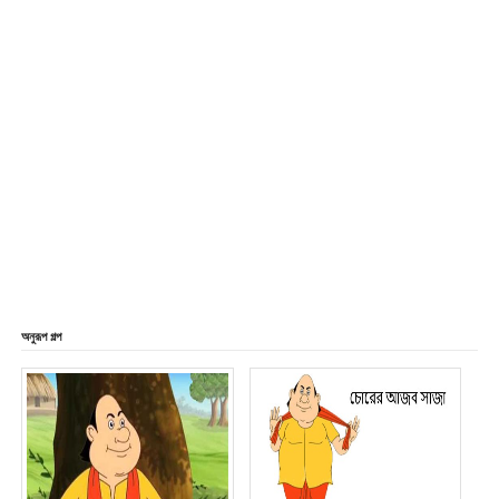
অনুরূপ গল্প