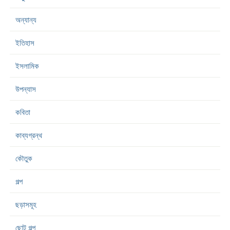
অন্যান্য
ইতিহাস
ইসলামিক
উপন্যাস
কবিতা
কাব্যগ্রন্থ
কৌতুক
গল্প
ছড়াসমূহ
ছোট গল্প