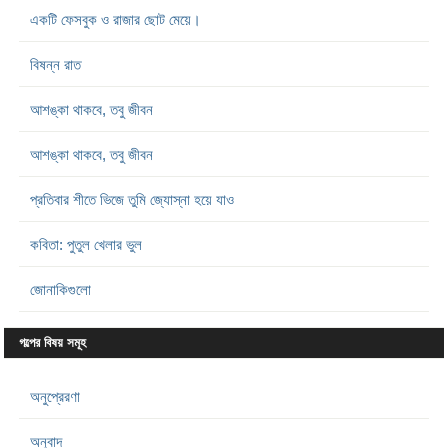
একটি ফেসবুক ও রাজার ছোট মেয়ে।
বিষন্ন রাত
আশঙ্কা থাকবে, তবু জীবন
আশঙ্কা থাকবে, তবু জীবন
প্রতিবার শীতে ভিজে তুমি জ্যোস্না হয়ে যাও
কবিতা: পুতুল খেলার ভুল
জোনাকিগুলো
গল্পের বিষয় সমূহ
অনুপ্রেরণা
অনুবাদ