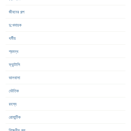
জীবনের গল্প
দু:খদায়ক
ধর্মীয়
প্রবন্ধ
ফ্যান্টাসি
ভালবাসা
ভৌতিক
রহস্য
রোমান্টিক
শিক্ষনীয় গল্প