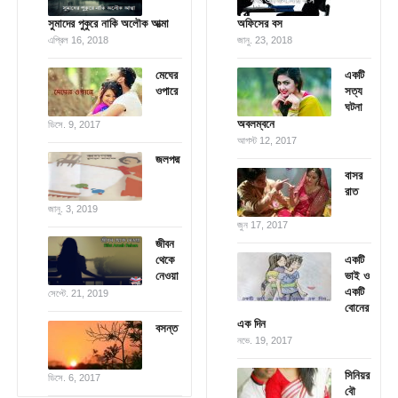
সুমাদের পুকুরে নাকি অলৌক আত্মা
অফিসের বস
এপ্রিল 16, 2018
জানু. 23, 2018
মেঘের
একটি
ওপারে
সত্য
ঘটনা
অবলম্বনে
ডিসে. 9, 2017
আগস্ট 12, 2017
জলপদ্ম
বাসর
রাত
জানু. 3, 2019
জুন 17, 2017
জীবন
থেকে
একটি
নেওয়া
ভাই ও
একটি
সেপ্টে. 21, 2019
বোনের
এক দিন
বসন্ত
নভে. 19, 2017
সিনিয়র
ডিসে. 6, 2017
বৌ