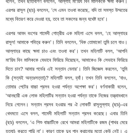
বলেন, তখন ছাহাবীগণ বললেন, আল্লাহ মা‘য়িয বিন মালিককে ক্ষমা করুন।
এরপর রাসূল (ছাঃ) বললেন, ‘সে এমন তওবা করেছে, যদি তা সমস্ত উম্মতের
মধ্যে বিতরণ করে দেওয়া হয়, তবে তা সকলের জন্য যথেষ্ট হবে’।
এরপর আযদ বংশের গামেদী গোত্রীয় এক মহিলা এসে বলল, ‘হে আল্লাহর
রাসূল! আমাকে পবিত্র করুন’। তিনি বললেন, ‘ধিক তোমাকে! তুমি চলে যাও।
আল্লাহর কাছে ক্ষমা চাও এবং তওবা কর’। তখন মহিলাটি বলল, ‘আপনি
মা‘য়িয বিন মালিককে যেভাবে ফিরিয়ে দিয়েছেন, আমাকেও কি সেভাবে ফিরিয়ে
দিতে চান? আমার গর্ভের এই সন্তান যেনার’। তিনি জিজ্ঞেস করলেন, ‘তুমি
কি (সত্যই অন্তঃসত্তা)? মহিলাটি বলল, হ্যাঁ। তখন তিনি বললেন, ‘যাও,
তোমার পেটের বাচ্চা প্রসব হওয়া পর্যন্ত অপেক্ষা কর’। বর্ণনাকারী বলেন,
‘আনছারী এক লোক মহিলাটির সন্তান হওয়া পর্যন্ত তাকে নিজের তত্ত্বাবধানে
নিয়ে গেলেন। সন্তান প্রসব হওয়ার পর ঐ লোকটি রাসূলুল্লাহ (ছাঃ)-এর
খেদমতে এসে বলল, গামেদী মহিলাটি সন্তান প্রসব করেছে। এবার তিনি
(ছাঃ) বললেন, ‘এ শিশু বাচ্চাটিকে রেখে আমরা মহিলাটিকে রজম (পাথর মেরে
হত্যা) করতে পারি না’। কারণ তাকে দুধ পান করানোর মতো কেউ নেই। এ