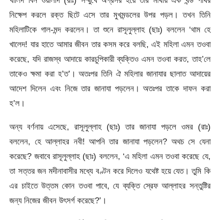
খালিদ বিন ওয়ালীদ (রাঃ) সম্মুখে অগ্রসর হয়ে তার মাথায় এক খন্ড পাথর
নিক্ষেপ করলে রক্ত ছিটে এসে তার মুখমন্ডলের উপর পড়ল। তখন তিনি
মহিলাটিকে গাল-মন্দ করলেন। তা শুনে রাসূলুল্লাহ (ছাঃ) বললেন ‘থাম হে
খালেদ! যার হাতে আমার জীবন তার কসম করে বলছি, এই মহিলা এমন তওবা
করেছে, যদি রাজস্ব আদায়ে কারচুপিকারী ব্যক্তিও এমন তওবা করত, তাহ’লে
তাকেও ক্ষমা করা হ’ত’। অতঃপর তিনি ঐ মহিলার জানাযার ছালাত আদায়ের
আদেশ দিলেন এবং নিজে তার জানাযা পড়লেন। অতঃপর তাকে দাফন করা
হ’ল।
অন্য বর্ণনায় এসেছে, রাসূলুল্লাহ (ছাঃ) তার জানাযা পড়লে ওমর (রাঃ)
বললেন, হে আল্লাহর নবী! আপনি তার জানাযা পড়লেন? অথচ সে যেনা
করেছে? জবাবে রাসূলুল্লাহ (ছাঃ) বললেন, ‘এ মহিলা এমন তওবা করেছে যে,
তা সত্তর জন মদীনাবাসীর মধ্যে বণ্টন করে দিলেও যথেষ্ট হয়ে যেত। তুমি কি
এর চাইতে উত্তম কোন তওবা পাবে, যে ব্যক্তি স্রেফ আল্লাহর সন্তুষ্টির
জন্য নিজের জীবন উৎসর্গ করেছে?’।