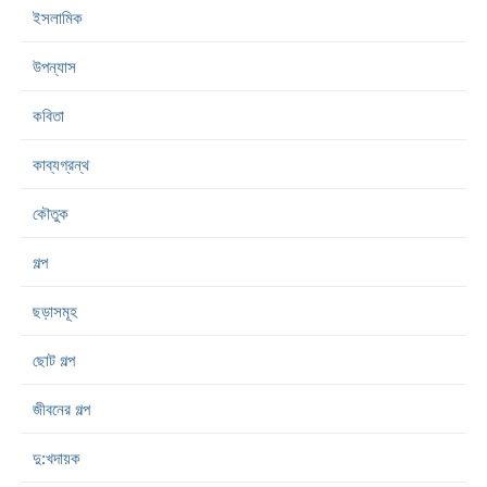
ইসলামিক
উপন্যাস
কবিতা
কাব্যগ্রন্থ
কৌতুক
গল্প
ছড়াসমূহ
ছোট গল্প
জীবনের গল্প
দু:খদায়ক