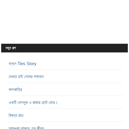
নতুন গল্প
বন্ধন Ties Story
দেখতে চাই শেষের সমাধান
কালরাত্রি
একটি ফেসবুক ও রাজার ছোট মেয়ে।
বিষন্ন রাত
আশঙ্কা থাকবে, তবু জীবন