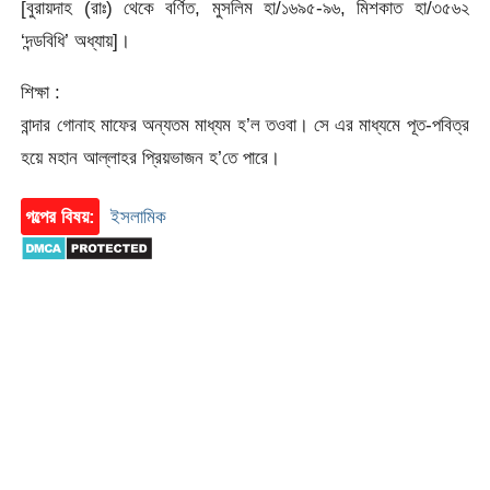
[বুরায়দাহ (রাঃ) থেকে বর্ণিত, মুসলিম হা/১৬৯৫-৯৬, মিশকাত হা/৩৫৬২
‘দন্ডবিধি’ অধ্যায়]।
শিক্ষা :
বান্দার গোনাহ মাফের অন্যতম মাধ্যম হ’ল তওবা। সে এর মাধ্যমে পূত-পবিত্র
হয়ে মহান আল্লাহর প্রিয়ভাজন হ’তে পারে।
গল্পের বিষয়:
ইসলামিক