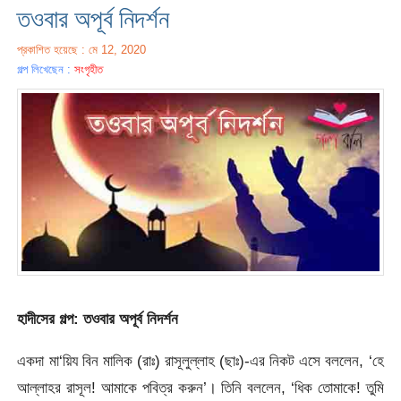
তওবার অপূর্ব নিদর্শন
প্রকাশিত হয়েছে : মে 12, 2020
গল্প লিখেছেন :
সংগৃহীত
হাদীসের গল্প: তওবার অপূর্ব নিদর্শন
একদা মা‘য়িয বিন মালিক (রাঃ) রাসূলুল্লাহ (ছাঃ)-এর নিকট এসে বললেন, ‘হে
আল্লাহর রাসূল! আমাকে পবিত্র করুন’। তিনি বললেন, ‘ধিক তোমাকে! তুমি