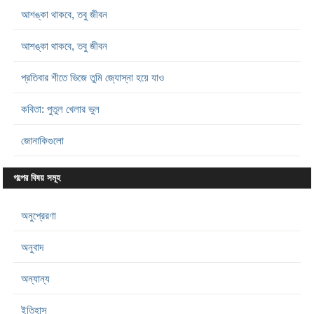
আশঙ্কা থাকবে, তবু জীবন
আশঙ্কা থাকবে, তবু জীবন
প্রতিবার শীতে ভিজে তুমি জ্যোস্না হয়ে যাও
কবিতা: পুতুল খেলার ভুল
জোনাকিগুলো
গল্পের বিষয় সমূহ
অনুপ্রেরণা
অনুবাদ
অন্যান্য
ইতিহাস