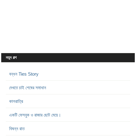
নতুন গল্প
বন্ধন Ties Story
দেখতে চাই শেষের সমাধান
কালরাত্রি
একটি ফেসবুক ও রাজার ছোট মেয়ে।
বিষন্ন রাত