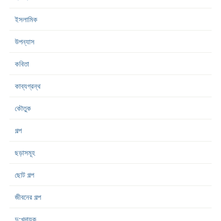
ইসলামিক
উপন্যাস
কবিতা
কাব্যগ্রন্থ
কৌতুক
গল্প
ছড়াসমূহ
ছোট গল্প
জীবনের গল্প
দু:খদায়ক