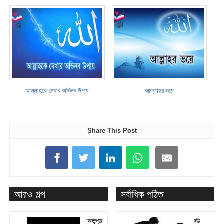
আল্লাহকে দেখার অভিনব উপায়
আল্লাহর ভয়ে
Share This Post
আরও গল্প
সর্বাধিক পঠিত
অতৃপ্ত
বউ