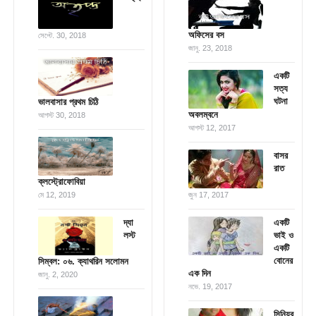
অফিসের বস
সেপ্টে. 30, 2018
জানু. 23, 2018
একটি
সত্য
ঘটনা
ভালবাসার প্রথম চিঠি
অবলম্বনে
আগস্ট 30, 2018
আগস্ট 12, 2017
বাসর
রাত
ক্লস্ট্রোফোবিয়া
মে 12, 2019
জুন 17, 2017
দ্যা
একটি
লস্ট
ভাই ও
একটি
বোনের
সিম্বল: ০৬. ক্যাথরিন সলোমন
এক দিন
জানু. 2, 2020
নভে. 19, 2017
সিনিয়র