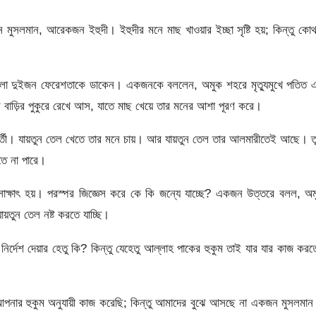
কজন মুসলমান, আরেকজন ইহুদী। ইহুদীর মনে মাছ খাওয়ার ইচ্ছা সৃষ্টি হয়; কিন্তু কো
া’আলা দুইজন ফেরেশতাকে ডাকেন। একজনকে বললেন, অমুক শহরে মৃত্যুমুখে পতিত
ার বাড়ির পুকুরে রেখে আস, যাতে মাছ খেয়ে তার মনের আশা পূরণ করে।
তী। যায়তুন তেল খেতে তার মনে চায়। আর যায়তুন তেল তার আলমারীতেই আছে। ত
তে না পারে।
 সাক্ষাৎ হয়। পরস্পর জিজ্ঞেস করে কে কি জন্যে যাচ্ছে? একজন উত্তরে বলল, অ
়তুন তেল নষ্ট করতে যাচ্ছি।
নির্দেশ দেয়ার হেতু কি? কিন্তু যেহেতু আল্লাহ পাকের হুকুম তাই যার যার কাজ কর
নার হুকুম অনুযায়ী কাজ করেছি; কিন্তু আমাদের বুঝে আসছে না একজন মুসলমান