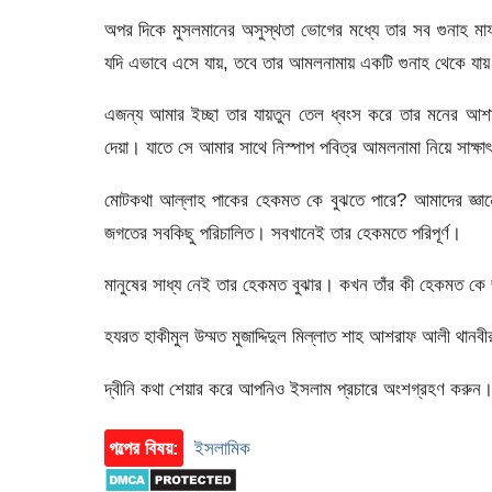
অপর দিকে মুসলমানের অসুস্থতা ভােগের মধ্যে তার সব গুনাহ মা
যদি এভাবে এসে যায়, তবে তার আমলনামায় একটি গুনাহ থেকে যায
এজন্য আমার ইচ্ছা তার যায়তুন তেল ধ্বংস করে তার মনের আশা
দেয়া। যাতে সে আমার সাথে নিস্পাপ পবিত্র আমলনামা নিয়ে সাক্ষ
মােটকথা আল্লাহ পাকের হেকমত কে বুঝতে পারে? আমাদের জ্ঞানের
জগতের সবকিছু পরিচালিত। সবখানেই তার হেকমতে পরিপূর্ণ।
মানুষের সাধ্য নেই তার হেকমত বুঝার। কখন তাঁর কী হেকমত কে 
হযরত হাকীমুল উম্মত মুজাদ্দিদুল মিল্লাত শাহ আশরাফ আলী থানব
দ্বীনি কথা শেয়ার করে আপনিও ইসলাম প্রচারে অংশগ্রহণ করুন
গল্পের বিষয়:
ইসলামিক