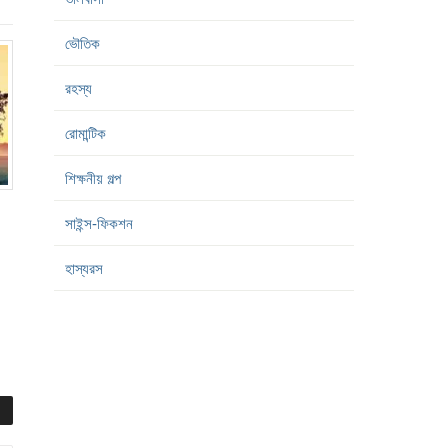
ভৌতিক
রহস্য
রোমান্টিক
শিক্ষনীয় গল্প
সাইন্স-ফিকশন
হাস্যরস