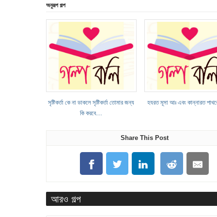
অনুরূপ গল্প
সৃষ্টিকর্তা কে না ডাকলে সৃষ্টিকর্তা তোমার জন্য
হযরত মূসা আঃ এবং কান্নারত পাথর
কি করবে…
Share This Post
আরও গল্প