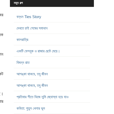
নতুন গল্প
জের
বন্ধন Ties Story
দেখতে চাই শেষের সমাধান
েক
কালরাত্রি
একটি ফেসবুক ও রাজার ছোট মেয়ে।
োন
বিষন্ন রাত
কট
আশঙ্কা থাকবে, তবু জীবন
আশঙ্কা থাকবে, তবু জীবন
ছে।
প্রতিবার শীতে ভিজে তুমি জ্যোস্না হয়ে যাও
সার
কবিতা: পুতুল খেলার ভুল