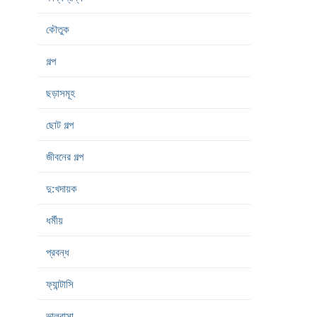
কৌতুক
গল্প
ছড়াসমূহ
ছোট গল্প
জীবনের গল্প
দু:খদায়ক
ধর্মীয়
প্রবন্ধ
ফ্যান্টাসি
ভালবাসা