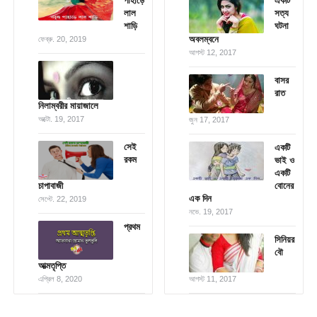
পাহাড়ে
একটি
লাল
সত্য
শাড়ি
ঘটনা
অবলম্বনে
ফেব্রু. 20, 2019
আগস্ট 12, 2017
বাসর
রাত
নিলাম্বরীর মায়াজালে
অক্টো. 19, 2017
জুন 17, 2017
সেই
একটি
রকম
ভাই ও
একটি
চাপাবাজী
বোনের
এক দিন
সেপ্টে. 22, 2019
নভে. 19, 2017
প্রথম
সিনিয়র
বৌ
আত্মতৃপ্তি
এপ্রিল 8, 2020
আগস্ট 11, 2017