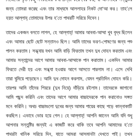
জন্য তোমরা করেছ এবং তার মাধ্যমে আললাহর নিকট দো‘আ কর। তাহ’লে
হয়ত আল্লাহ্‌ তোমাদের উপর হ’তে পাথরটি সরিয়ে দিবেন।
তাদের একজন বলতে লাগল, হে আল্লাহ্‌! আমার আববা-আম্মা খুব বৃদ্ধ ছিলেন
এবং আমার ছোট ছোট সন্তানও ছিল। আমি তাদের ভরণ-পোষণের জন্য পশু
পালন করতাম। সন্ধ্যায় যখন আমি বাড়ি ফিরতাম তখন দুধ দোহন করতাম এবং
আমার সন্তান্দের আগে আমার আববা-আম্মাকে পান করাতাম। একদিন আমার
ফিরতে দেরী হয় এবং সন্ধ্যা হওয়ার আগে আসতে পারলাম না। এসে দেখি
তারা ঘুমিয়ে পড়েছেন। আমি দুধ দোহন করলাম, যেমন প্রতিদিন দোহন করি।
তারপর আমি তাঁদের শিয়রে (দুধ নিয়ে) দাঁড়িয়ে রইলাম। তাদেরকে জাগানো
আমি পছন্দ করিনি এবং তাদের আগে আমার বাচ্চাদেরকে পান করানোও সঙ্গত
মনে করিনি। অথচ বাচ্চাগুলো দুধের জন্য আমার পায়ের কাছে পড়ে কান্নাকাটি
করছিল। এভাবে ভোর হয়ে গেল। হে আল্লাহ্‌! আপনি জানেন আমি যদি শুধু
আপনার সন্তুষ্টির জন্যই এ কাজটি করে থাকি তবে আপনি আমাদের হ’তে
পাথরটা খানিক সরিয়ে দিন, যাতে আমরা আসমানটা দেখতে পাই। তখন