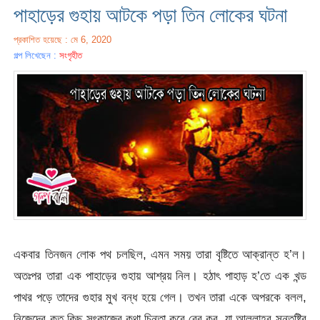
পাহাড়ের গুহায় আটকে পড়া তিন লোকের ঘটনা
প্রকাশিত হয়েছে : মে 6, 2020
গল্প লিখেছেন :
সংগৃহীত
একবার তিনজন লোক পথ চলছিল, এমন সময় তারা বৃষ্টিতে আক্রান্ত হ’ল।
অতঃপর তারা এক পাহাড়ের গুহায় আশ্রয় নিল। হঠাৎ পাহাড় হ’তে এক খন্ড
পাথর পড়ে তাদের গুহার মুখ বন্ধ হয়ে গেল। তখন তারা একে অপরকে বলল,
নিজেদের কৃত কিছু সৎকাজের কথা চিন্তা করে বের কর, যা আললাহর সন্তুষ্টির