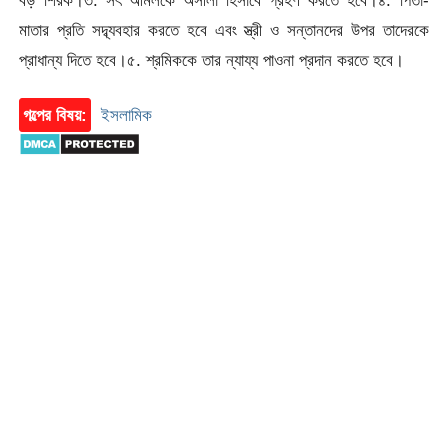
বড় শিরক।৩. সৎ আমলকে অসীলা হিসাবে গ্রহণ করতে হবে।৪. পিতা-
মাতার প্রতি সদ্ব্যবহার করতে হবে এবং স্ত্রী ও সন্তানদের উপর তাদেরকে
প্রাধান্য দিতে হবে।৫. শ্রমিককে তার ন্যায্য পাওনা প্রদান করতে হবে।
গল্পের বিষয়:
ইসলামিক