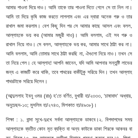
আমার পাওনা দিয়ে দাও। আমি তাকে তার পাওনা দিতে গেলে সে তা নিল না।
আমি তা দিয়ে কৃষি কাজ করতে লাগলাম এবং এর দ্বারা অনেক গরু ও তার
রাখাল জমা করলাম। বেশ কিছু দিন পর সে আমার কাছে আসল এবং বলল,
আল্লাহকে ভয় কর (আমার মজুরী দাও)। আমি বললাম, এই সব গরু ও
রাখাল নিয়ে নাও। সে বলল, আল্লাহকে ভয় কর, আমার সাথে ঠাট্টা কর না।
আমি বললাম, আমি তোমার সাথে ঠাট্টা করছি না, ঐগুলো নিয়ে নাও। তখন সে
তা নিয়ে গেল। হে আল্লাহ! আপনি জানেন, যদি আমি আপনার সন্তুষ্টি লাভের
জন্য এ কাজটি করে থাকি, তবে পাথরের বাকীটুকু সরিয়ে দিন। তখন আল্লাহ
পাথরটাকে সরিয়ে দিলেন।
(আব্দুললাহ ইবনু ওমর (রাঃ) হ’তে বর্ণিত, বুখারী হা/২৩৩৩, ‘চাষাবাদ’ অধ্যায়,
অনুচেছদ-১৩; মুসলিম হা/২৭৪৩, মিশকাত হা/৪৯৩৮)।
শিক্ষা : ১. বান্দা সুখে-দুঃখে সর্বদা আল্লাহকে ডাকবে।২. বিপদাপদের সময়
আল্লাহকে ব্যতীত কোন মৃত ব্যক্তি বা অন্য কাউকে ডাকা শিরকে আকবর বা