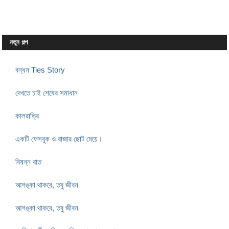
নতুন গল্প
বন্ধন Ties Story
দেখতে চাই শেষের সমাধান
কালরাত্রি
একটি ফেসবুক ও রাজার ছোট মেয়ে।
বিষন্ন রাত
আশঙ্কা থাকবে, তবু জীবন
আশঙ্কা থাকবে, তবু জীবন