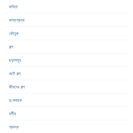
কবিতা
কাব্যগ্রন্থ
কৌতুক
গল্প
ছড়াসমূহ
ছোট গল্প
জীবনের গল্প
দু:খদায়ক
ধর্মীয়
প্রবন্ধ