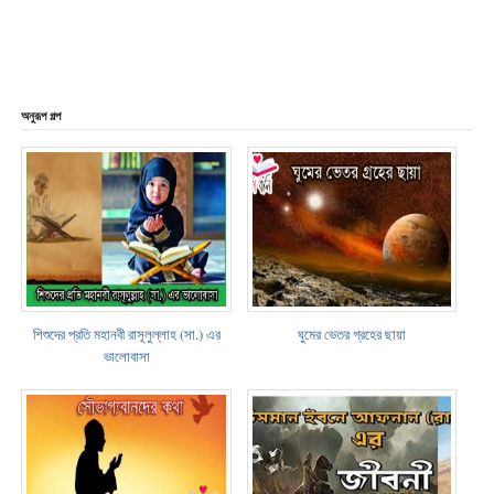
অনুরূপ গল্প
শিশুদের প্রতি মহানবী রাসূলুল্লাহ (সা.) এর
ঘুমের ভেতর গ্রহের ছায়া
ভালোবাসা