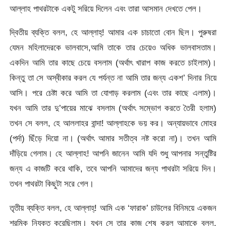
আল্লাহ পাথরটাকে একটু সরিয়ে দিলেন এবং তারা আসমান দেখতে পেল।
দ্বিতীয় ব্যক্তি বলল, হে আল্লাহ্‌! আমার এক চাচাতো বোন ছিল। পুরুষরা
যেমন মহিলাদেরকে ভালবাসে,আমি তাকে তার চেয়েও অধিক ভালবাসতাম।
একদিন আমি তার কাছে চেয়ে বসলাম (অর্থাৎ খারাপ কাজ করতে চাইলাম)।
কিন্তু তা সে অস্বীকার করল যে পর্যন্ত না আমি তার জন্য একশ’ দিনার নিয়ে
আসি। পরে চেষ্টা করে আমি তা যোগাড় করলাম (এবং তার কাছে এলাম)।
যখন আমি তার দু’পায়ের মাঝে বসলাম (অর্থাৎ সম্ভোগ করতে তৈরী হলাম)
তখন সে বলল, হে আললাহর বান্দা! আল্লাহকে ভয় কর। অন্যায়ভাবে মোহর
(পর্দা) ছিঁড়ে দিয়ো না। (অর্থাৎ আমার সতীত্ব নষ্ট করো না)। তখন আমি
দাঁড়িয়ে গেলাম। হে আল্লাহ! আপনি জানেন আমি যদি শুধু আপনার সন্তুষ্টির
জন্য এ কাজটি করে থাকি, তবে আপনি আমাদের জন্য পাথরটা সরিয়ে দিন।
তখন পাথরটা কিছুটা সরে গেল।
তৃতীয় ব্যক্তি বলল, হে আল্লাহ্‌! আমি এক ‘ফারাক’ চাউলের বিনিময়ে একজন
শ্রমিক নিযুক্ত করেছিলাম। যখন সে তার কাজ শেষ করল আমাকে বলল,