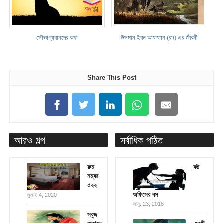
সৌভাগ্যবানদের কথা
উসমান ইবন আফফান (রাঃ) এর জীবনী
Share This Post
আরও গল্প
সর্বাধিক পঠিত
রুম
বউ
নম্বর
৫২২
অফিসের বস
জুলাই 4, 2020
জানু. 23, 2018
সবুজ