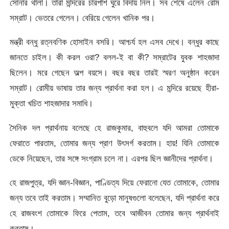
সোনার থালা। তারা মন্দিরের চারপাশ ঘুরে বিদায় নিল। সব শেষে এলেন রোম
সম্রাট। ভেতরে গেলেন। বেরিয়ে গেলেন খানিক পর।
মন্ত্রী বন্ধু রত্নবণিক হোসাইন বসরি। আশ্চর্য হল এসব দেখে। বন্ধুর কাছে
জানতে চাইল। কী করল ওরা? বলল-ই বা কী? সম্রাটের যুবক শাহজাদা
ছিলেন। মরে গেছেন অল্প বয়সে। বছর বছর তারই স্মরণ অনুষ্ঠান করেন
সম্রাট। রোমীয় ভাষায় তার জন্য প্রার্থনা করা হল। এ মন্দিরে রয়েছে হীরা-
মুক্তা খচিত শাহজাদার সমাধি।
সৈনিক দল প্রার্থনায় বলেছে হে রাজকুমার, বাহুবলে যদি আমরা তোমাকে
ফেরাতে পারতাম, তোমার জন্য প্রাণ উৎসর্গ করতাম। হায়! যিনি তোমাকে
ডেকে নিয়েছেন, তার সঙ্গে সংগ্রাম চলে না। এরপর ছিল জ্ঞানীদের প্রার্থনা।
হে রাজপুত্র, যদি জ্ঞান-বিজ্ঞান, পাণ্ডিত্য দিয়ে ফেরানো যেত তোমাকে, তোমার
জন্য তবে তাই করতাম। সম্মানিত বুড়ো মানুষগুলো বলেছেন, যদি প্রার্থনা করে
হে রাজবংশ তোমাকে ফিরে পেতাম, তবে আজীবন তোমার জন্য প্রার্থনাই
করতাম।