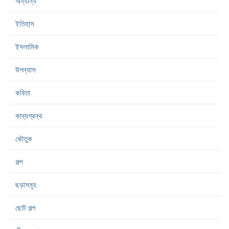
অন্যান্য
ইতিহাস
ইসলামিক
উপন্যাস
কবিতা
কাব্যগ্রন্থ
কৌতুক
গল্প
ছড়াসমূহ
ছোট গল্প