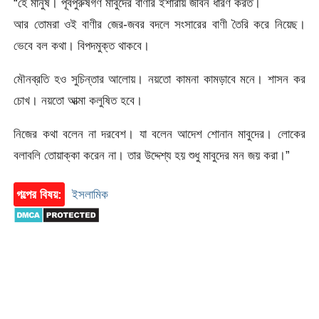
“হে মানুষ। পূর্বপুরুষগণ মাবুদের বাণীর ইশারায় জীবন ধারণ করত।
আর তোমরা ওই বাণীর জের-জবর বদলে সংসারের বাণী তৈরি করে নিয়েছ।
ভেবে বল কথা। বিপদমুক্ত থাকবে।
মৌনব্রতি হও সুচিন্তার আলোয়। নয়তো কামনা কামড়াবে মনে। শাসন কর
চোখ। নয়তো আত্মা কলুষিত হবে।
নিজের কথা বলেন না দরবেশ। যা বলেন আদেশ শোনান মাবুদের। লোকের
বলাবলি তোয়াক্কা করেন না। তার উদ্দেশ্য হয় শুধু মাবুদের মন জয় করা।”
গল্পের বিষয়:
ইসলামিক