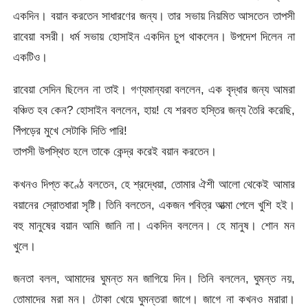
একদিন। বয়ান করতেন সাধারণের জন্য। তার সভায় নিয়মিত আসতেন তাপসী
রাবেয়া বসরী। ধর্ম সভায় হোসাইন একদিন চুপ থাকলেন। উপদেশ দিলেন না
একটিও।
রাবেয়া সেদিন ছিলেন না তাই। গণ্যমান্যরা বললেন, এক বৃদ্ধার জন্য আমরা
বঞ্চিত হব কেন? হোসাইন বললেন, হায়! যে শরবত হস্তির জন্য তৈরি করেছি,
পিঁপড়ের মুখে সেটাকি দিতি পারি!
তাপসী উপস্থিত হলে তাকে কেন্দ্র করেই বয়ান করতেন।
কখনও দিপ্ত কণ্ঠে বলতেন, হে শ্রদ্ধেয়া, তোমার ঐশী আলো থেকেই আমার
বয়ানের স্রোতধারা সৃষ্টি। তিনি বলতেন, একজন পবিত্র আত্মা পেলে খুশি হই।
বহু মানুষের বয়ান আমি জানি না। একদিন বললেন। হে মানুষ। শোন মন
খুলে।
জনতা বলল, আমাদের ঘুমন্ত মন জাগিয়ে দিন। তিনি বললেন, ঘুমন্ত নয়,
তোমাদের মরা মন। টোকা খেয়ে ঘুমন্তরা জাগে। জাগে না কখনও মরারা।