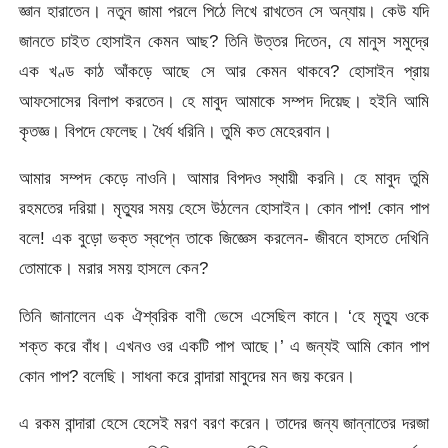
জ্ঞান হারাতেন। নতুন জামা পরলে পিঠে লিখে রাখতেন সে অন্যায়। কেউ যদি
জানতে চাইত হোসাইন কেমন আছ? তিনি উত্তর দিতেন, যে মানুস সমুদ্রে
এক খণ্ড কাঠ আঁকড়ে আছে সে আর কেমন থাকবে? হোসাইন প্রায়
আফসোসের বিলাপ করতেন। হে মাবুদ আমাকে সম্পদ দিয়েছ। হইনি আমি
কৃতজ্ঞ। বিপদে ফেলেছ। ধৈর্য ধরিনি। তুমি কত মেহেরবান।
আমার সম্পদ কেড়ে নাওনি। আমার বিপদও স্থায়ী করনি। হে মাবুদ তুমি
রহমতের দরিয়া। মৃত্যুর সময় হেসে উঠলেন হোসাইন। কোন পাপ! কোন পাপ
বলে! এক বুড়ো ভক্ত স্বপ্নে তাকে জিজ্ঞেস করলেন- জীবনে হাসতে দেখিনি
তোমাকে। মরার সময় হাসলে কেন?
তিনি জানালেন এক ঐশ্বরিক বাণী ভেসে এসেছিল কানে। ‘হে মৃত্যু ওকে
শক্ত করে বাঁধ। এখনও ওর একটি পাপ আছে।’ এ জন্যই আমি কোন পাপ
কোন পাপ? বলেছি। সাধনা করে বান্দারা মাবুদের মন জয় করেন।
এ রকম বান্দারা হেসে হেসেই মরণ বরণ করেন। তাদের জন্য জান্নাতের দরজা