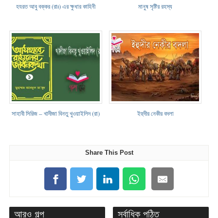
হযরত আবু বক্কর (রাঃ) এর ক্ষুধার কাহিনী
মানুষ সৃষ্টির রহস্য
সাহাবী সিরিজ – খাদীজা বিনতু খুওয়াইলিদ (রা)
ইহুদীর নেকীর বদলা
Share This Post
আরও গল্প
সর্বাধিক পঠিত