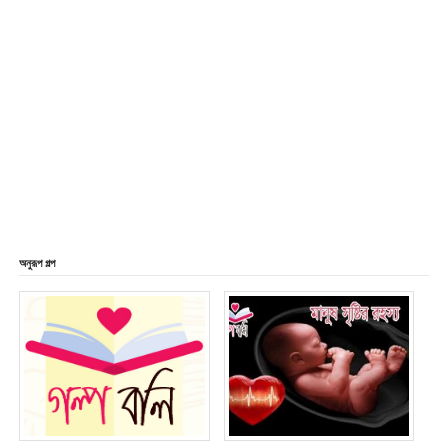
অনুরূপ গল্প