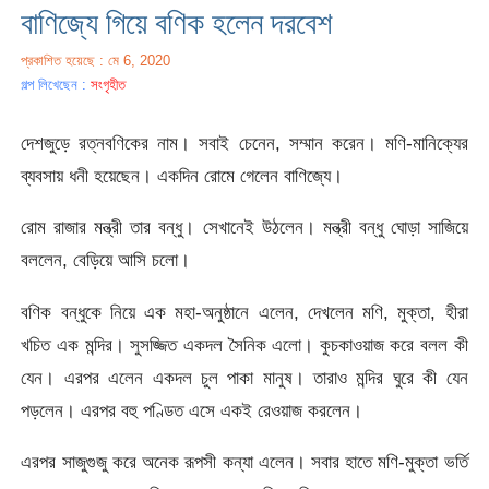
বাণিজ্যে গিয়ে বণিক হলেন দরবেশ
প্রকাশিত হয়েছে : মে 6, 2020
গল্প লিখেছেন :
সংগৃহীত
দেশজুড়ে রত্নবণিকের নাম। সবাই চেনেন, সম্মান করেন। মণি-মানিক্যের
ব্যবসায় ধনী হয়েছেন। একদিন রোমে গেলেন বাণিজ্যে।
রোম রাজার মন্ত্রী তার বন্ধু। সেখানেই উঠলেন। মন্ত্রী বন্ধু ঘোড়া সাজিয়ে
বললেন, বেড়িয়ে আসি চলো।
বণিক বন্ধুকে নিয়ে এক মহা-অনুষ্ঠানে এলেন, দেখলেন মণি, মুক্তা, হীরা
খচিত এক মন্দির। সুসজ্জিত একদল সৈনিক এলো। কুচকাওয়াজ করে বলল কী
যেন। এরপর এলেন একদল চুল পাকা মানুষ। তারাও মন্দির ঘুরে কী যেন
পড়লেন। এরপর বহু পণ্ডিত এসে একই রেওয়াজ করলেন।
এরপর সাজুগুজু করে অনেক রূপসী কন্যা এলেন। সবার হাতে মণি-মুক্তা ভর্তি