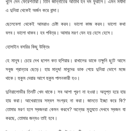
খুলে দেন ফেরেশতারা। তিনি জান্নাতের অতিথি হন দম ফুরালে। এমন মর্যাদা
এ দুনিয়া থেকেই অর্জন করে বান্দা।
ছেলেবেলা থেকেই আমরাও চেষ্টা করব। ভালো কাজ করব। ভালো কথা
বলব। ভালো থাকব। হব পবিত্র। আমার মরণ যেন হয় হেসে হেসে।
হোসাইন বসরির কিছু উক্তিঃ
হে মানুষ। চেয়ে দেখ ছাগল কত হুশিয়ার। রাখালের ডাকে তক্ষুনি ছুটে আসে
সবুজ প্রান্তর ছেড়ে। হায় মানুষ! মাবুদের ডাক পেয়ে দুনিয়া ভোগে মজে
থাকে। হুকুম দেয়ার আগে হুকুম পালনকারী হও।
দুনিয়ালোভীর তিনটি খেদ থাকে। সব আশা পূরণ না হওয়া। অতৃপ্ত হয়ে হায়
হায় করা। আখেরাতের সম্বল সংগ্রহ না করা। জানতে ইচ্ছা করে কি?
তোমার মরণ হলে স্বজনরা কেমন করবে? অন্যের মৃত্যুতে দেখবে স্বজন যা
করছে, তোমার জন্যও তাই হবে।