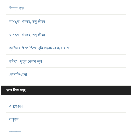
বিষন্ন রাত
আশঙ্কা থাকবে, তবু জীবন
আশঙ্কা থাকবে, তবু জীবন
প্রতিবার শীতে ভিজে তুমি জ্যোস্না হয়ে যাও
কবিতা: পুতুল খেলার ভুল
জোনাকিগুলো
গল্পের বিষয় সমূহ
অনুপ্রেরণা
অনুবাদ