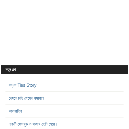
নতুন গল্প
বন্ধন Ties Story
দেখতে চাই শেষের সমাধান
কালরাত্রি
একটি ফেসবুক ও রাজার ছোট মেয়ে।