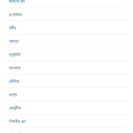
জীবনের গল্প
দু:খদায়ক
ধর্মীয়
প্রবন্ধ
ফ্যান্টাসি
ভালবাসা
ভৌতিক
রহস্য
রোমান্টিক
শিক্ষনীয় গল্প