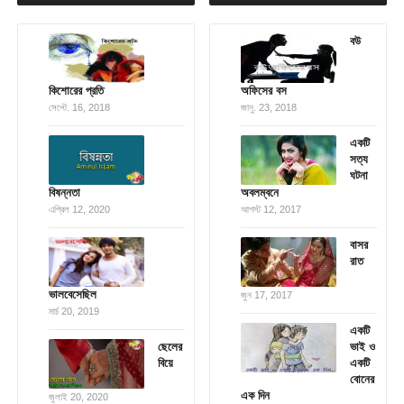
বউ
কিশোরের প্রতি
অফিসের বস
সেপ্টে. 16, 2018
জানু. 23, 2018
একটি
সত্য
ঘটনা
বিষন্নতা
অবলম্বনে
এপ্রিল 12, 2020
আগস্ট 12, 2017
বাসর
রাত
ভালবেসেছিল
জুন 17, 2017
মার্চ 20, 2019
একটি
ছেলের
ভাই ও
বিয়ে
একটি
বোনের
এক দিন
জুলাই 20, 2020