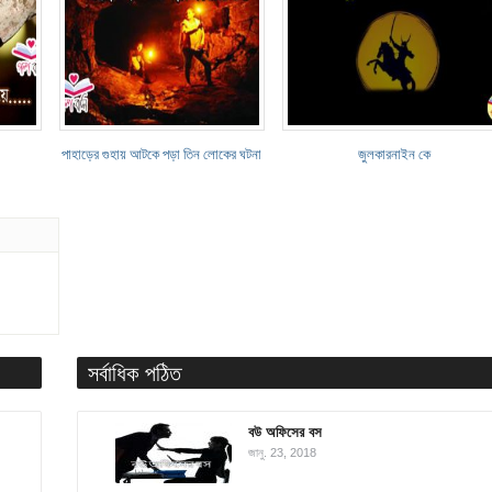
পাহাড়ের গুহায় আটকে পড়া তিন লোকের ঘটনা
জুলকারনাইন কে
সর্বাধিক পঠিত
বউ অফিসের বস
জানু. 23, 2018