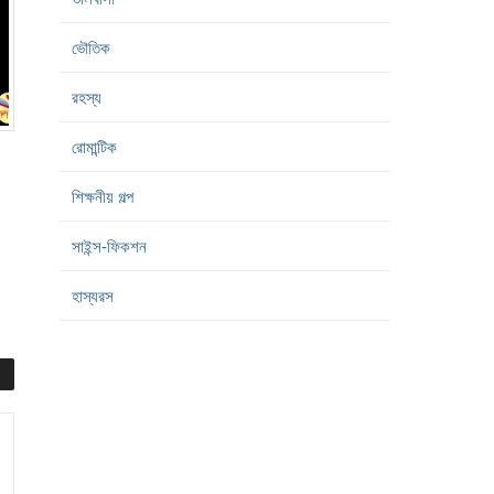
ভৌতিক
রহস্য
রোমান্টিক
শিক্ষনীয় গল্প
সাইন্স-ফিকশন
হাস্যরস