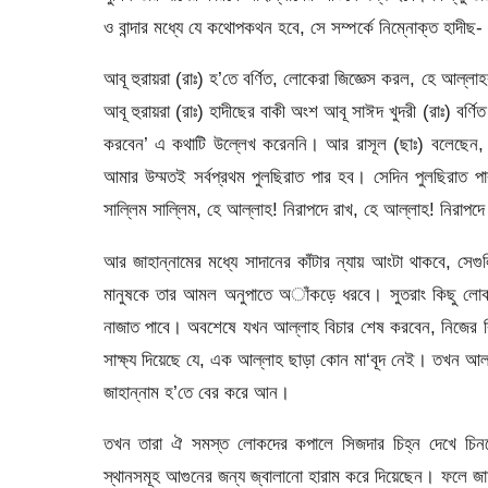
ও বান্দার মধ্যে যে কথোপকথন হবে, সে সম্পর্কে নিম্নোক্ত হাদীছ-
আবূ হুরায়রা (রাঃ) হ’তে বর্ণিত, লোকেরা জিজ্ঞেস করল, হে আল্
আবূ হুরায়রা (রাঃ) হাদীছের বাকী অংশ আবূ সাঈদ খুদরী (রাঃ) বর্ণ
করবেন’ এ কথাটি উল্লেখ করেননি। আর রাসূল (ছাঃ) বলেছেন, 
আমার উম্মতই সর্বপ্রথম পুলছিরাত পার হব। সেদিন পুলছিরাত
সাল্লিম সাল্লিম, হে আল্লাহ! নিরাপদে রাখ, হে আল্লাহ! নিরাপদ
আর জাহান্নামের মধ্যে সাদানের কাঁটার ন্যায় আংটা থাকবে, স
মানুষকে তার আমল অনুপাতে অাঁকড়ে ধরবে। সুতরাং কিছু লোক
নাজাত পাবে। অবশেষে যখন আল্লাহ বিচার শেষ করবেন, নিজের বিশে
সাক্ষ্য দিয়েছে যে, এক আল্লাহ ছাড়া কোন মা‘বূদ নেই। তখন আ
জাহান্নাম হ’তে বের করে আন।
তখন তারা ঐ সমস্ত লোকদের কপালে সিজদার চিহ্ন দেখে চিন
স্থানসমূহ আগুনের জন্য জ্বালানো হারাম করে দিয়েছেন। ফলে জাহান