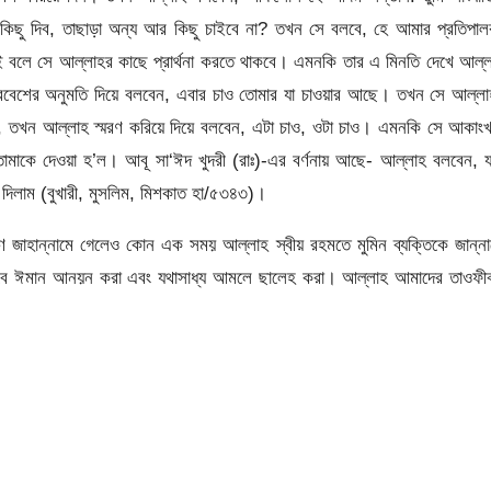
 যা কিছু দিব, তাছাড়া অন্য আর কিছু চাইবে না? তখন সে বলবে, হে আমার প্রতিপা
এই বলে সে আল্লাহর কাছে প্রার্থনা করতে থাকবে। এমনকি তার এ মিনতি দেখে আল্
রবেশের অনুমতি দিয়ে বলবেন, এবার চাও তোমার যা চাওয়ার আছে। তখন সে আল্লা
, তখন আল্লাহ স্মরণ করিয়ে দিয়ে বলবেন, এটা চাও, ওটা চাও। এমনকি সে আকাংখ
াকে দেওয়া হ’ল। আবূ সা‘ঈদ খুদরী (রাঃ)-এর বর্ণনায় আছে- আল্লাহ বলবেন, য
দিলাম (বুখারী, মুসলিম, মিশকাত হা/৫৩৪৩)।
ণে জাহান্নামে গেলেও কোন এক সময় আল্লাহ স্বীয় রহমতে মুমিন ব্যক্তিকে জান্ন
ভাবে ঈমান আনয়ন করা এবং যথাসাধ্য আমলে ছালেহ করা। আল্লাহ আমাদের তাওফীক