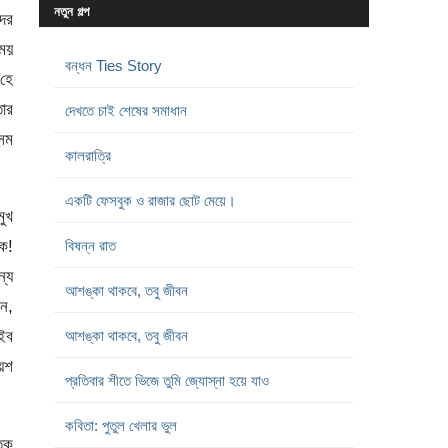
নতুন গল্প
দের
ময়
বন্ধন Ties Story
 হে
তার
দেখতে চাই শেষের সমাধান
কসম
কালরাত্রি
একটি ফেসবুক ও রাজার ছোট মেয়ে।
মুখ
লক!
বিষন্ন রাত
ন্য
আশঙ্কা থাকবে, তবু জীবন
েন,
াইব
আশঙ্কা থাকবে, তবু জীবন
েশ
প্রতিবার শীতে ভিজে তুমি জ্যোস্না হয়ে যাও
কবিতা: পুতুল খেলার ভুল
িক