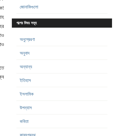
জোনাকিগুলো
লক!
লাহ
গল্পের বিষয় সমূহ
হর
াও
অনুপ্রেরণা
াও
অনুবাদ
অন্যান্য
াতে
্ব
ইতিহাস
ইসলামিক
উপন্যাস
কবিতা
কাব্যগ্রন্থ