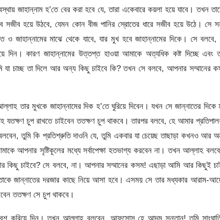
অবস্থায় জাহান্নাম হ’তে বের করা হবে যে, তারা একেবারে কয়লা হয়ে যাবে। তখন তা
বে সজীব হয়ে উঠবে, যেমন কোন বীজ পানির স্রোতের ধারে সজীব হয়ে উঠে। সে স
্নাত ও জাহান্নামের মাঝে থেকে যাবে, যার মুখ হবে জাহান্নামের দিকে। সে বলবে,
য়ে দিন। কারণ জাহান্নামের উত্তপ্ত হাওয়া আমাকে অত্যধিক কষ্ট দিচ্ছে এবং 
 যা চাচ্ছ তা দিলে আর অন্য কিছু চাইবে কি? তখন সে বলবে, আপনার সম্মানের 
্লাহ তার মুখকে জাহান্নামের দিক হ’তে ঘুরিয়ে দিবেন। যখন সে জান্নাতের দিকে 
াহ যতক্ষণ চুপ রাখতে চাইবেন ততক্ষণ চুপ থাকবে। তারপর বলবে, হে আমার প্রতিপা
বলবেন, তুমি কি প্রতিশ্রুতি দাওনি যে, তুমি একবার যা চেয়েছ তাছাড়া কখনও আর অ
কে আপনার সৃষ্টিকূলের মধ্যে সর্বাপেক্ষা হতভাগ্য করবেন না। তখন আল্লাহ বলব
 আর কিছু চাইবে? সে বলবে, না। আপনার সম্মানের কসম! এছাড়া আমি আর কিছুই চ
ন তাকে জান্নাতের দরজার কাছে নিয়ে আসা হবে। এসময় সে তার মধ্যকার আরাম-আয়
াইবেন ততক্ষণ সে চুপ থাকবে।
রবেশ করিয়ে দিন। তখন আল্লাহ বলবেন, আফসোস হে আদম সন্তান! তুমি সাংঘাত