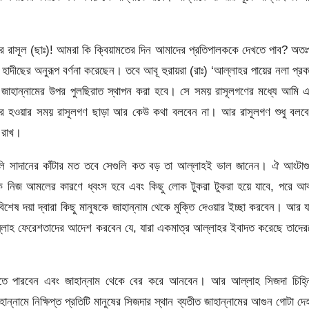
লাহর রাসূল (ছাঃ)! আমরা কি ক্বিয়ামতের দিন আমাদের প্রতিপালককে দেখতে পাব? অত
িত হাদীছের অনুরূপ বর্ণনা করেছেন। তবে আবূ হুরায়রা (রাঃ) ‘আল্লাহর পায়ের নলা প্র
জাহান্নামের উপর পুলছিরাত স্থাপন করা হবে। সে সময় রাসূলগণের মধ্যে আমি এ
 পার হওয়ার সময় রাসূলগণ ছাড়া আর কেউ কথা বলবেন না। আর রাসূলগণ শুধু বলবে
ে রাখ।
েগুলি সাদানের কাঁটার মত তবে সেগুলি কত বড় তা আল্লাহই ভাল জানেন। ঐ আংটাগ
 নিজ আমলের কারণে ধ্বংস হবে এবং কিছু লোক টুকরা টুকরা হয়ে যাবে, পরে আব
ষ দয়া দ্বারা কিছু মানুষকে জাহান্নাম থেকে মুক্তি দেওয়ার ইচ্ছা করবেন। আর য
ল্লাহ ফেরেশতাদের আদেশ করবেন যে, যারা একমাত্র আল্লাহর ইবাদত করেছে তাদে
তে পারবেন এবং জাহান্নাম থেকে বের করে আনবেন। আর আল্লাহ সিজদা চিহ্ন
্নামে নিক্ষিপ্ত প্রতিটি মানুষের সিজদার স্থান ব্যতীত জাহান্নামের আগুন গোটা দে