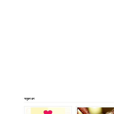
অনুরূপ গল্প