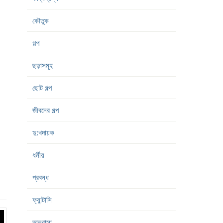
কৌতুক
গল্প
ছড়াসমূহ
ছোট গল্প
জীবনের গল্প
দু:খদায়ক
ধর্মীয়
প্রবন্ধ
ফ্যান্টাসি
ভালবাসা