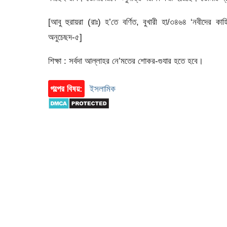
[আবু হুরায়রা (রাঃ) হ’তে বর্ণিত, বুখারী হা/৩৪৬৪ ‘নবীদের 
অনুচেছদ-৫]
শিক্ষা : সর্বদা আল্লাহর নে’মতের শোকর-গুযার হতে হবে।
গল্পের বিষয়:
ইসলামিক