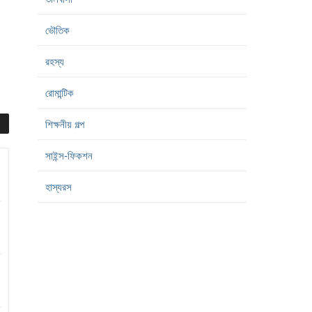
ভৌতিক
রহস্য
রোমান্টিক
শিক্ষনীয় গল্প
সাইন্স-ফিকশন
হাস্যরস