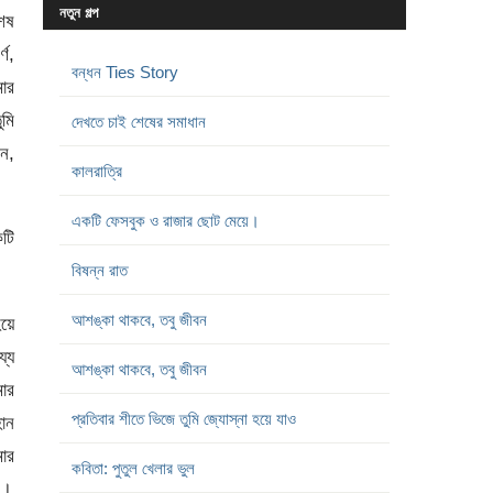
নতুন গল্প
েষ
্ণ,
বন্ধন Ties Story
মার
ুমি
দেখতে চাই শেষের সমাধান
েন,
কালরাত্রি
একটি ফেসবুক ও রাজার ছোট মেয়ে।
কটি
বিষন্ন রাত
আশঙ্কা থাকবে, তবু জীবন
য়ে
্য
আশঙ্কা থাকবে, তবু জীবন
মার
প্রতিবার শীতে ভিজে তুমি জ্যোস্না হয়ে যাও
হান
মার
কবিতা: পুতুল খেলার ভুল
’।