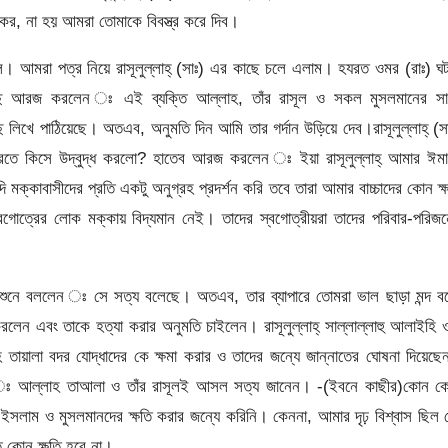
, না হয় আমরা তোমাকে বিবস্ত্র করে দিব।
ল। আমরা পত্র নিয়ে রাসূলুল্লাহ্ (সাঃ) এর কাছে চলে এলাম। হযরত ওমর (রাঃ) ঘ
এর কাছে আরজ করলেন ঃ এই ব্যক্তি আল্লাহ, তাঁর রাসূল ও সকল মুসলমানের সা
িখে পাঠিয়েছে। অতএব, অনুমতি দিন আমি তার গর্দান উড়িয়ে দেব।রাসূলুল্লাহ্ (স
তে কিসে উদ্বুদ্ধ করলো? হাতেব আরজ করলেন ঃ ইয়া রাসূলুল্লাহ্ আমার ঈমা
্কাবাসীদের প্রতি একটু অনুগ্রহ প্রদর্শন করি তবে তারা আমার বাচ্চাদের কোন ক্
গোত্রের লোক মক্কায় বিদ্যমান নেই। তাদের স্বগোত্রীয়রা তাদের পরিবার-পরিজ
বন্দি শুনে বললেন ঃ সে সত্য বলেছে। অতএব, তার ব্যাপারে তোমরা ভাল ছাড়া মন্দ 
লেন এবং তাকে হত্যা করার অনুমতি চাইলেন। রাসূলুল্লাহ্ সাল্লাল্লাহু আলাইহি 
য়ালা বদর যোদ্ধাদের কে ক্ষমা করার ও তাদের জন্যে জান্নাতের ঘোষনা দিয়েছ
ন ঃ আল্লাহ তাআলা ও তাঁর রাসূলই আসল সত্য জানেন। -(ইবনে কাছীর)কোন ক
লাম ও মুসলমানদের ক্ষতি করার জন্যে করিনি। কেননা, আমার দৃঢ় বিশ্বাস ছিল 
ে কোন ক্ষতি হবে না।