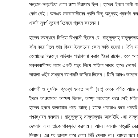
সন্তান-সন্ততিরা কোন রূপে নিরাপদে ছিল। হাতেব ইবনে আবী বালতা
কেউ নেই। অতএব মক্কাবাসীদের প্রতি কিছু অনুগ্রহ প্রদর্শন ক
একটি সুবর্ণ সুযোগ হিসেবে গ্রহন করলেন।
হাতেব স্বস্থানে নিশ্চিত বিশ্বাসী ছিলেন যে, রাসূলুল্লাহ্ রাসূল
ফাঁস করে দিলে তার কিংবা ইসলামের কোন ক্ষতি হবেনা। তিনি ভা
তোমাদের বিরুদ্ধে অভিযান পরিচালনা করার ইচ্ছা রাখেন, তবে
মক্কাবাসীদের নামে একটি পত্র লিখে গায়িকা সারার হাতে সোপর্দ ক
তায়ালা ওহীর মাধ্যমে ব্যাপারটি জানিয়ে দিলেন। তিনি আরও জানতে
বোখারী ও মুসলিম গ্রন্থে হযরত আলী (রাঃ) থেকে বর্ণিত আছে যে
ইবনে আওয়ামকে আদেশ দিলেন, অশ্বে আরোহণ করে সেই মহিলার প
হাতেব ইবনে বালতায়ার পত্র আছে। তাকে পাকড়াও করে পত্রটি
পশ্চাদ্ধাবন করলাম। রাসূলুল্লাহ্ সাল্লাল্লাহু আলাইহি ওয়া 
দেখলাম এবং তাকে পাকড়াও করলাম। আমরা বললাম পত্রটি ব
দিলাম। এর পর তালাশ করে কোন চিঠি পেলাম না। আমরা মনে মনে 