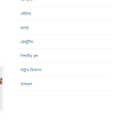
ভৌতিক
রহস্য
রোমান্টিক
শিক্ষনীয় গল্প
সাইন্স-ফিকশন
হাস্যরস