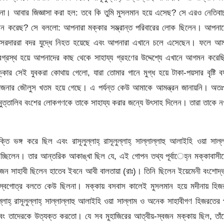
 না। আবার জিজ্ঞাসা করা হল: তবে কি তুমি মুসলমান হয়ে এসেছ? সে এরও নেতিব
আগমন করেছ? সে বললো: আপনারা মক্কার সম্ভ্রান্ত পরিবারের লোক ছিলেন। আপনা
 সরদাররা বদর যুদ্ধে নিহত হয়েছে এবং আপনারা এখানে চলে এসেছেন। ফলে আম
গ্রস্থ হয়ে আপনাদের কাছ থেকে সাহায্য গ্রহণের উদ্দেশ্যে এখানে আগমন করে
কার সেই যুবকরা কোথায় গেলো, যারা তোমার গানে মুগ্ধ হয়ে টাকা-পয়সার বৃষ্টি বর
বাজনার জৌলুস খতম হয়ে গেছে। এ পর্যন্ত কেউ আমাকে আমন্ত্রন জানায়নি। অতঃ
বদুল মুত্তালিব বংশের লোকগণকে তাকে সাহায্য করার জন্যে উৎসাহ দিলেন। তারা তাকে 
 ভঙ্গ করে ছিল এবং রাসূলুল্লাহ্ রাসূলুল্লাহ্ সাল্লাল্লাহু আলাইহি ওয়া সাল্
নিচ্ছিলেন। তার আন্তরিক আকাঙ্খা ছিল যে, এই গোপন তথ্য পূর্বা‎েহ্ন মক্কাবাসী
জন সাহাবী ছিলেন হাতেব ইবনে আবী বালতায়া (রাঃ)। তিনি ছিলেন ইয়েমেনী বংশোদ্
্বগোত্র বলতে কেউ ছিলনা। মক্কায় বসবাস কালেই মুসলমান হয়ে মদীনায় হিজ
লাহ্ রাসূলুল্লাহ্ সাল্লাল্লাহু আলাইহি ওয়া সাল্লাম ও অনেক সাহাবীগণ হিজরতের
এবং তাদেরকে উত্যক্ত করতো। যে সব মুহাজিরের আত্বীয়-স্বজন মক্কায় ছিল, তাঁ