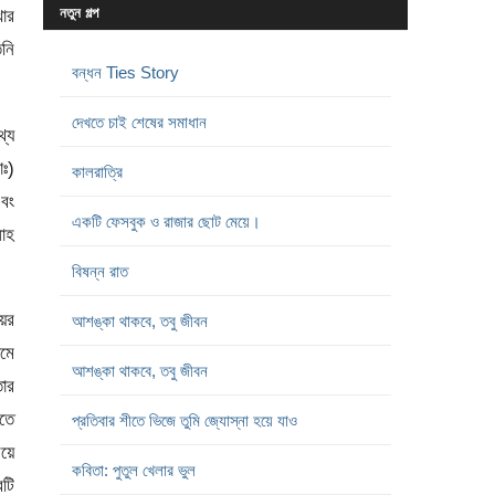
নতুন গল্প
খার
িনি
বন্ধন Ties Story
দেখতে চাই শেষের সমাধান
থ্য
াঃ)
কালরাত্রি
এবং
একটি ফেসবুক ও রাজার ছোট মেয়ে।
লাহ
বিষন্ন রাত
য়ের
আশঙ্কা থাকবে, তবু জীবন
মে
আশঙ্কা থাকবে, তবু জীবন
ার
েতে
প্রতিবার শীতে ভিজে তুমি জ্যোস্না হয়ে যাও
য়ে
কবিতা: পুতুল খেলার ভুল
রটি