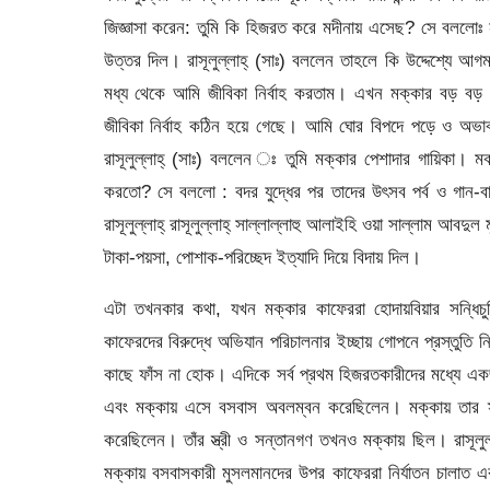
জিজ্ঞাসা করেন: তুমি কি হিজরত করে মদীনায় এসেছ? সে বললোঃ
উত্তর দিল। রাসূলুল্লাহ্ (সাঃ) বললেন তাহলে কি উদ্দেশ্যে 
মধ্য থেকে আমি জীবিকা নির্বাহ করতাম। এখন মক্কার বড় বড়
জীবিকা নির্বাহ কঠিন হয়ে গেছে। আমি ঘোর বিপদে পড়ে ও অভাব
রাসূলুল্লাহ্ (সাঃ) বললেন ঃ তুমি মক্কার পেশাদার গায়িকা। মক্
করতো? সে বললো : বদর যুদ্ধের পর তাদের উৎসব পর্ব ও গান-
রাসূলুল্লাহ্ রাসূলুল্লাহ্ সাল্লাল্লাহু আলাইহি ওয়া সাল্লাম আ
টাকা-পয়সা, পোশাক-পরিচ্ছেদ ইত্যাদি দিয়ে বিদায় দিল।
এটা তখনকার কথা, যখন মক্কার কাফেররা হোদায়বিয়ার সন্ধিচুক্তি
কাফেরদের বিরুদ্ধে অভিযান পরিচালনার ইচ্ছায় গোপনে প্রস্তুতি 
কাছে ফাঁস না হোক। এদিকে সর্ব প্রথম হিজরতকারীদের মধ্যে এক
এবং মক্কায় এসে বসবাস অবলম্বন করেছিলেন। মক্কায় তার স
করেছিলেন। তাঁর স্ত্রী ও সন্তানগণ তখনও মক্কায় ছিল। রাসূলুল্
মক্কায় বসবাসকারী মুসলমানদের উপর কাফেররা নির্যাতন চালাত 