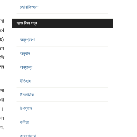
জোনাকিগুলো
টনা
গল্পের বিষয় সমূহ
থে
াঃ)
অনুপ্রেরণা
নে
অনুবাদ
ষতি
নের
অন্যান্য
ইতিহাস
বলো
ইসলামিক
ওয়া
উপন্যাস
েন।
োন
কবিতা
যে,
কাব্যগ্রন্থ