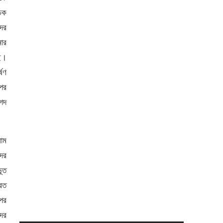
াচক
দের
ার
ছি।
্ষণ
পর
নগদ
লাম
দের
ভূত
রত
 পর
দের