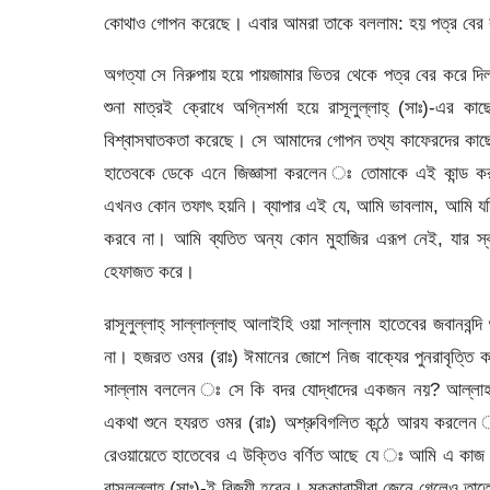
কোথাও গোপন করেছে। এবার আমরা তাকে বললাম: হয় পত্র বের কর
অগত্যা সে নিরুপায় হয়ে পায়জামার ভিতর থেকে পত্র বের করে দি
শুনা মাত্রই ক্রোধে অগ্নিশর্মা হয়ে রাসূলুল্লাহ্ (সাঃ)-
বিশ্বাসঘাতকতা করেছে। সে আমাদের গোপন তথ্য কাফেরদের কাছে ল
হাতেবকে ডেকে এনে জিজ্ঞাসা করলেন ঃ তোমাকে এই কান্ড কর
এখনও কোন তফাৎ হয়নি। ব্যাপার এই যে, আমি ভাবলাম, আমি যদি মক
করবে না। আমি ব্যতিত অন্য কোন মুহাজির এরূপ নেই, যার স্ব
হেফাজত করে।
রাসূলুল্লাহ্ সাল্লাল্লাহু আলাইহি ওয়া সাল্লাম হাতেবের জবান
না। হজরত ওমর (রাঃ) ঈমানের জোশে নিজ বাক্যের পুনরাবৃত্তি কর
সাল্লাম বললেন ঃ সে কি বদর যোদ্ধাদের একজন নয়? আল্লাহ তা
একথা শুনে হযরত ওমর (রাঃ) অশ্রুবিগলিত কন্ঠে আরয করলে
রেওয়ায়েতে হাতেবের এ উক্তিও বর্ণিত আছে যে ঃ আমি এ কাজ ইস
রাসূলুল্লাহ্ (সাঃ)-ই বিজয়ী হবেন। মক্কাবাসীরা জেনে গেলেও তাত