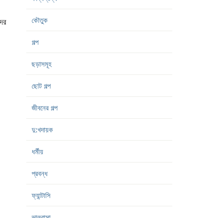
কৌতুক
দের
গল্প
ছড়াসমূহ
ছোট গল্প
জীবনের গল্প
দু:খদায়ক
ধর্মীয়
প্রবন্ধ
ফ্যান্টাসি
ভালবাসা