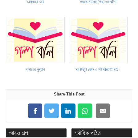
আল্লাহর ভয়ে
হযরত সালেহ (আঃ) এর ঘটনা
নামাযের সুঘ্রাণ
সব কিছুই কোন একটি কারণেই ঘটে।
Share This Post
আরও গল্প
সর্বাধিক পঠিত