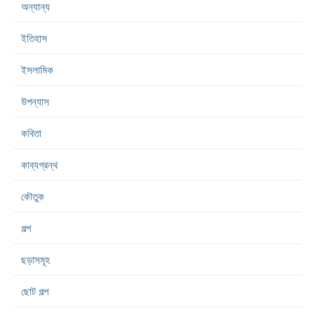
অন্যান্য
ইতিহাস
ইসলামিক
উপন্যাস
কবিতা
কাব্যগ্রন্থ
কৌতুক
গল্প
ছড়াসমূহ
ছোট গল্প