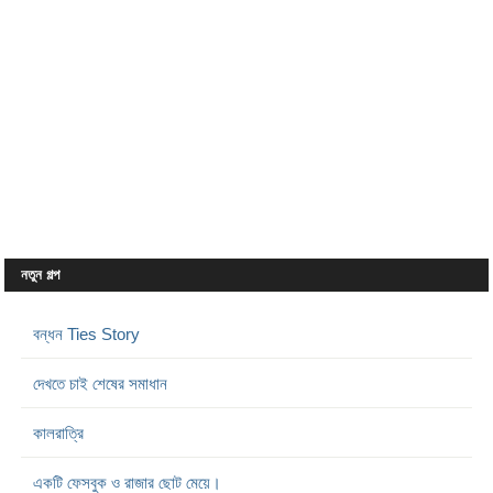
নতুন গল্প
বন্ধন Ties Story
দেখতে চাই শেষের সমাধান
কালরাত্রি
একটি ফেসবুক ও রাজার ছোট মেয়ে।