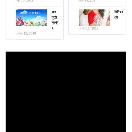
অক্টো. 3, 2019
নভে. 19, 2017
এক
সিনিয়র
মুঠো
বৌ
স্বপ্ন
২
আগস্ট 11, 2017
ফেব্রু. 12, 2018