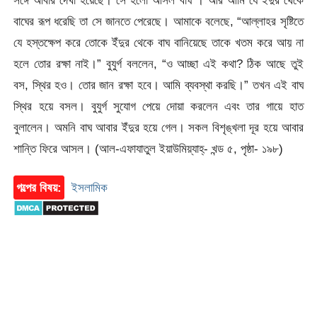
সঙ্গে আবার দেখা হয়েছে। সে হলো আসল বাঘ । আর আমি যে ইঁদুর থেকে
বাঘের রূপ ধরেছি তা সে জানতে পেরেছে। আমাকে বলেছে, “আল্লাহর সৃষ্টিতে
যে হস্তক্ষেপ করে তোকে ইঁদুর থেকে বাঘ বানিয়েছে তাকে খতম করে আয় না
হলে তোর রক্ষা নাই।” বুযুর্গ বললেন, “ও আচ্ছা এই কথা? ঠিক আছে তুই
বস, স্থির হও। তোর জান রক্ষা হবে। আমি ব্যবস্থা করছি।” তখন এই বাঘ
স্থির হয়ে বসল। বুযুর্গ সুযোগ পেয়ে দোয়া করলেন এবং তার গায়ে হাত
বুলালেন। অমনি বাঘ আবার ইঁদুর হয়ে গেল। সকল বিশৃঙ্খলা দূর হয়ে আবার
শান্তি ফিরে আসল। (আল-এফাযাতুল ইয়াউমিয়্যাহ্- খন্ড ৫, পৃষ্ঠা- ১৯৮)
গল্পের বিষয়:
ইসলামিক