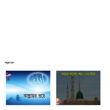
অনুরূপ গল্প