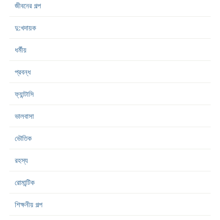
জীবনের গল্প
দু:খদায়ক
ধর্মীয়
প্রবন্ধ
ফ্যান্টাসি
ভালবাসা
ভৌতিক
রহস্য
রোমান্টিক
শিক্ষনীয় গল্প