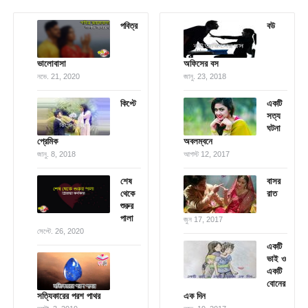
পবিত্র
বউ
ভালোবাসা
অফিসের বস
নভে. 21, 2020
জানু. 23, 2018
কিপ্টে
একটি
সত্য
ঘটনা
প্রেমিক
অবলম্বনে
জানু. 8, 2018
আগস্ট 12, 2017
শেষ
বাসর
থেকে
রাত
শুরুর
পালা
জুন 17, 2017
সেপ্টে. 26, 2020
একটি
ভাই ও
একটি
বোনের
সত্যিকারের পরশ পাথর
এক দিন