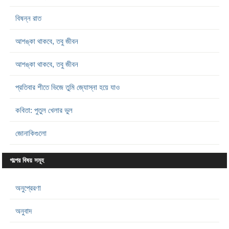
বিষন্ন রাত
আশঙ্কা থাকবে, তবু জীবন
আশঙ্কা থাকবে, তবু জীবন
প্রতিবার শীতে ভিজে তুমি জ্যোস্না হয়ে যাও
কবিতা: পুতুল খেলার ভুল
জোনাকিগুলো
গল্পের বিষয় সমূহ
অনুপ্রেরণা
অনুবাদ