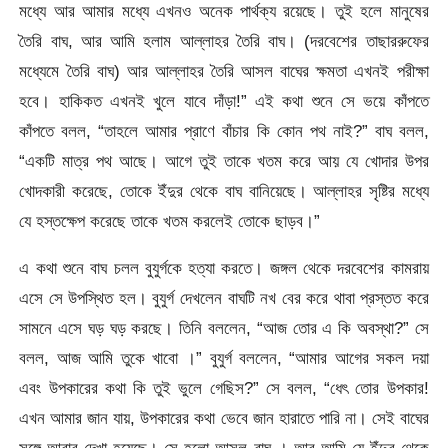
মধ্যে আর আমার মধ্যে এখনও অনেক পার্থক্য রয়েছে। তুই হলে মানুষের
তৈরি বাঘ, আর আমি হলাম আল্লাহর তৈরি বাঘ। (দরবেশের তাছাররুফের
মধ্যেমে তৈরি বাঘ) আর আল্লাহর তৈরি আসল বাঘের ক্ষমতা এখনই পরীক্ষা
হবে। হাকিকত এখনই খুলে যাবে দাঁড়া!” এই কথা শুনে সে ভয়ে কাঁপতে
কাঁপতে বলল, “তাহলে আমার প্রাণে বাঁচার কি কোন পথ নাই?” বাঘ বলল,
“একটি মাত্র পথ আছে। আগে তুই তাকে খতম করে আয় যে খোদার উপর
খোদকারী করেছে, তোকে ইঁদুর থেকে বাঘ বানিয়েছে। আল্লাহর সৃষ্টির মধ্যে
যে হস্তক্ষেপ করেছে তাকে খতম করলেই তোকে ছাড়ব।”
এ কথা শুনে বাঘ চলল বুযুর্গকে হত্যা করতে। জঙ্গল থেকে দরবেশের কামরায়
এসে সে উপস্থিত হল। বুযুর্গ দেখলেন বাঘটি নখ বের করে থাবা প্রস্তত করে
সামনে এসে ঘড় ঘড় করছে। তিনি বললেন, “আজ তোর এ কি অবস্থা?” সে
বলল, আজ আমি তুকে খাবো ।” বুযুর্গ বললেন, “আমার আগের সকল দয়া
এবং উপকারের কথা কি তুই ভুলে গেছিস?” সে বলল, “ধেৎ তোর উপকার!
এখন আমার জান যায়, উপকারের কথা ভেবে জান হারাতে পারি না। সেই বাঘের