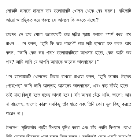
লোকটি হাসতে হাসতে তার তলোয়ারটি খোলস থেকে বের করল। মহিলাটি
আরো আতঙ্কিত হয়ে পরল; সে আসলে কি করতে যাচ্ছে?
তারপর সে তার খোলা তলোয়ারটি তার স্ত্রীর প্রায় গলাকে স্পর্শ করে ধরে
রাখল… সে বলল, “তুমি কি ভয় পাচ্ছ?” তার স্ত্রী হাসতে শুরু করল আর
বলল, “আমি কেন ভয় পাব? তলোয়ারটিতো আপনার হাতে, কেন আমি ভয়
পাব? আমি জানি যে আপনি আমাকে আনেক ভালবাসেন।”
“সে তলোয়ারটি খোলসের ভিতর রাখতে রাখতে বলল, “তুমি আমার উত্তর
পেয়েগেছ” আমি জানি আল্লাহ আমাদের ভালবাসেন, এবং ঝড় তাঁরই হাতে।
তাই যাহা কিছুই হতে যাচ্ছে ভালই হবে। যদি আমরা বেঁচে থাকি, ভালো; আর
না বাচলেও, ভালো; কারণ সবকিছু তাঁর হাতে এবং তিনি কোন ভুল কিছু করতে
পারেন না।
উপদেশ: সৃষ্টিকর্তার প্রতি বিশ্বাস বৃদ্ধি করো এবং তাঁর প্রতি বিশ্বাস রেখো
যিনি তোমার জীবনকে পুরো বদলে দিতে সক্ষম। সবকিছুই কোন একটি কারণেই