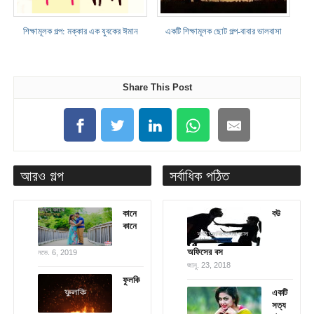
শিক্ষামূলক গল্প: মক্কার এক যুবকের ঈমান
একটি শিক্ষামূলক ছোট গল্প-বাবার ভালবাসা
Share This Post
আরও গল্প
সর্বাধিক পঠিত
কানে
বউ
কানে
অফিসের বস
নভে. 6, 2019
জানু. 23, 2018
ফুলকি
একটি
সত্য