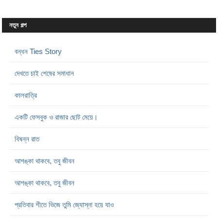
নতুন গল্প
বন্ধন Ties Story
দেখতে চাই শেষের সমাধান
কালরাত্রি
একটি ফেসবুক ও রাজার ছোট মেয়ে।
বিষন্ন রাত
আশঙ্কা থাকবে, তবু জীবন
আশঙ্কা থাকবে, তবু জীবন
প্রতিবার শীতে ভিজে তুমি জ্যোস্না হয়ে যাও