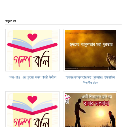
অনুরূপ গল্প
ওমর (রাঃ) -এর পুত্রের জন্য পাত্রী নির্বাচন
হৃদয়ের ব্যাকুলতার মহা পুরস্কার | ইসলামিক
শিক্ষণীয় ঘটনা