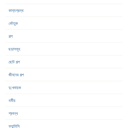
কাব্যগ্রন্থ
কৌতুক
গল্প
ছড়াসমূহ
ছোট গল্প
জীবনের গল্প
দু:খদায়ক
ধর্মীয়
প্রবন্ধ
ফ্যান্টাসি