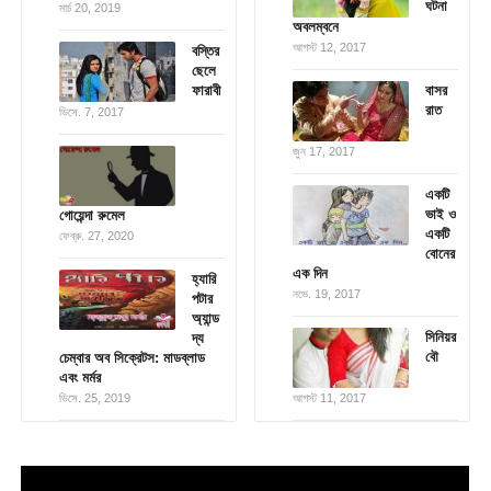
ঘটনা
মার্চ 20, 2019
অবলম্বনে
আগস্ট 12, 2017
বস্তির
ছেলে
ফারাবী
বাসর
রাত
ডিসে. 7, 2017
জুন 17, 2017
একটি
ভাই ও
গোয়েন্দা রুমেল
একটি
ফেব্রু. 27, 2020
বোনের
এক দিন
হ্যারি
নভে. 19, 2017
পটার
অ্যান্ড
সিনিয়র
দ্য
বৌ
চেম্বার অব সিক্রেটস: মাডব্লাড
এবং মর্মর
ডিসে. 25, 2019
আগস্ট 11, 2017