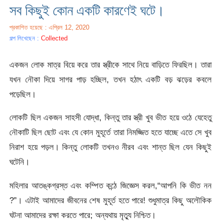
সব কিছুই কোন একটি কারণেই ঘটে।
প্রকাশিত হয়েছে : এপ্রিল 12, 2020
গল্প লিখেছেন :
Collected
একজন লোক মাত্র বিয়ে করে তার স্ত্রীকে সাথে নিয়ে বাড়িতে ফিরছিল। তারা
যখন নৌকা দিয়ে সাগর পাড় হচ্ছিল, তখন হঠাৎ একটি বড় ঝড়ের কবলে
পড়েছিল।
লোকটি ছিল একজন সাহসী যোদ্ধা, কিন্তু তার স্ত্রী খুব ভীত হয়ে ওঠে যেহেতু
নৌকাটি ছিল ছোট এবং যে কোন মুহূর্তে তারা নিমজ্জিত হতে যাচ্ছে এতে সে খুব
নিরাশ হয়ে পড়ল। কিন্তু লোকটি তখনও নীরব এবং শান্ত ছিল যেন কিছুই
ঘটেনি।
মহিলার আতঙ্কগ্রস্ত এবং কম্পিত কন্ঠে জিজ্ঞেস করল,“আপনি কি ভীত নন
?”। এটাই আমাদের জীবনের শেষ মুহূর্ত হতে পারে! শুধুমাত্র কিছু অলৌকিক
ঘটনা আমাদের রক্ষা করতে পারে; অন্যথায় মৃত্যু নিশ্চিত।