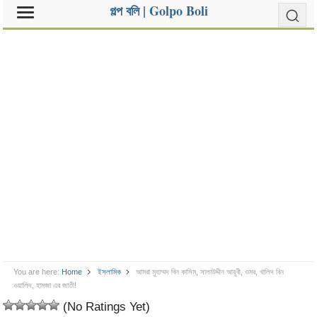
গল্প বলি | Golpo Boli
You are here:
Home
ইসলামিক
আমরা মুহাম্মদ বিন কাসিম, সালাউদ্দীন আয়ুবী, ওমর, খালিদ বিন
ওয়ালিদ, হামজা এর জাতী!
(No Ratings Yet)