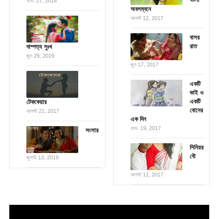
নভে. 27, 2018
অবলম্বনে
আগস্ট 12, 2017
বাসর
রাত
দাম্পত্য সুঃখ
জুন 29, 2019
জুন 17, 2017
একটি
ভাই ও
একটি
টেককেয়ার
বোনের
আগস্ট 21, 2017
এক দিন
নভে. 19, 2017
সংসার
সিনিয়র
বৌ
জুলাই 13, 2019
আগস্ট 11, 2017