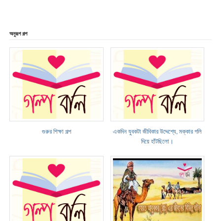
অনুরূপ গল্প
গুরুর শিক্ষা গল্প
একদিন যুবকটা জীবিকার উদ্দেশ্যে, মক্কার গলি
দিয়ে হাঁটছিলো।