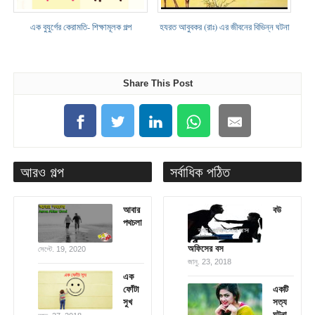
এক বুযুর্গের কেরামতি- শিক্ষামূলক গল্প
হযরত আবুবকর (রাঃ) এর জীবনের বিভিন্ন ঘটনা
Share This Post
আরও গল্প
সর্বাধিক পঠিত
আবার
বউ
পথচলা
অফিসের বস
সেপ্টে. 19, 2020
জানু. 23, 2018
এক
ফোঁটা
একটি
সুখ
সত্য
ঘটনা