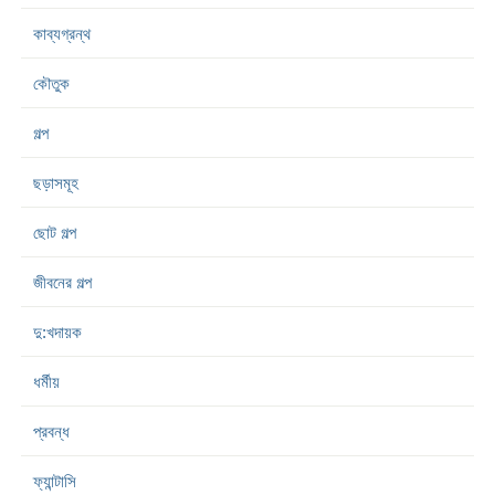
কাব্যগ্রন্থ
কৌতুক
গল্প
ছড়াসমূহ
ছোট গল্প
জীবনের গল্প
দু:খদায়ক
ধর্মীয়
প্রবন্ধ
ফ্যান্টাসি