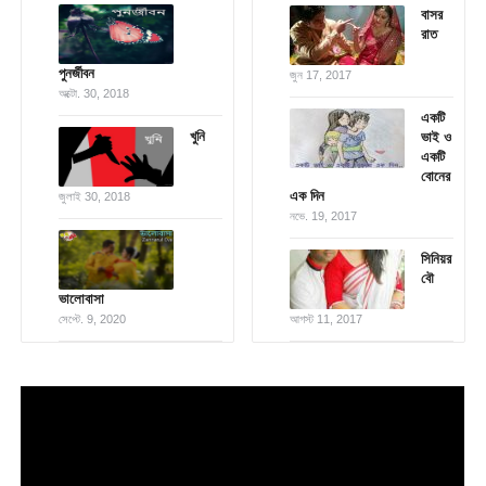
বাসর
রাত
পুনর্জীবন
জুন 17, 2017
অক্টো. 30, 2018
একটি
খুনি
ভাই ও
একটি
বোনের
এক দিন
জুলাই 30, 2018
নভে. 19, 2017
সিনিয়র
বৌ
ভালোবাসা
সেপ্টে. 9, 2020
আগস্ট 11, 2017