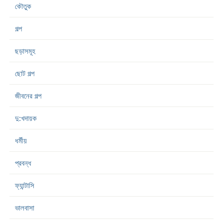
কৌতুক
গল্প
ছড়াসমূহ
ছোট গল্প
জীবনের গল্প
দু:খদায়ক
ধর্মীয়
প্রবন্ধ
ফ্যান্টাসি
ভালবাসা