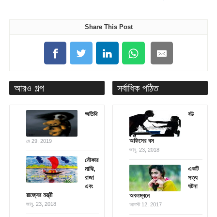
Share This Post
আরও গল্প
সর্বাধিক পঠিত
অতিথি
বউ
অফিসের বস
মে 29, 2019
জানু. 23, 2018
নৌকার
মাঝি,
একটি
রাজা
সত্য
এবং
ঘটনা
রাজ্যের মন্ত্রী
অবলম্বনে
জানু. 23, 2018
আগস্ট 12, 2017