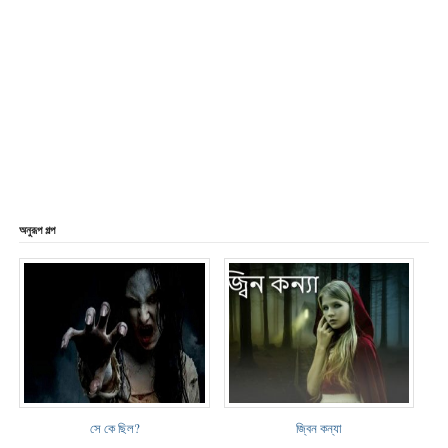
অনুরূপ গল্প
সে কে ছিল?
জ্বিন কন্যা