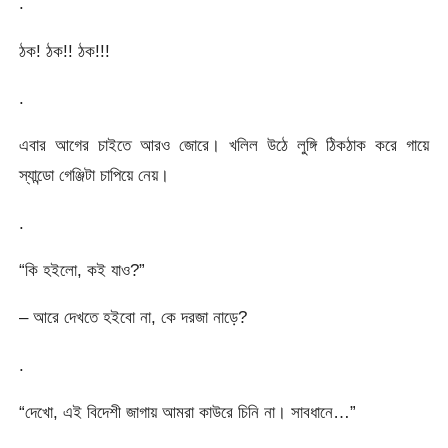
.
ঠক! ঠক!! ঠক!!!
.
এবার আগের চাইতে আরও জোরে। খলিল উঠে লুঙ্গি ঠিকঠাক করে গায়ে
স্যান্ডো গেঞ্জিটা চাপিয়ে নেয়।
.
“কি হইলো, কই যাও?”
– আরে দেখতে হইবো না, কে দরজা নাড়ে?
.
“দেখো, এই বিদেশী জাগায় আমরা কাউরে চিনি না। সাবধানে…”