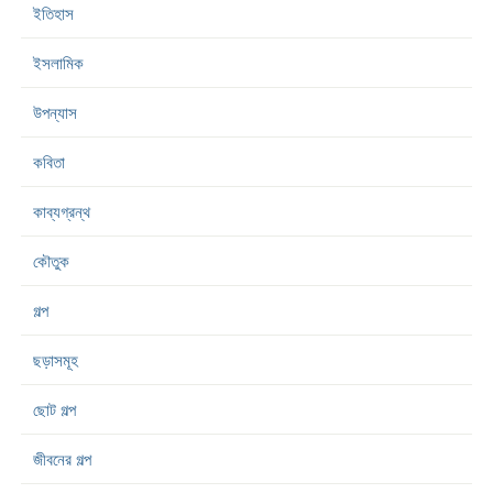
ইতিহাস
ইসলামিক
উপন্যাস
কবিতা
কাব্যগ্রন্থ
কৌতুক
গল্প
ছড়াসমূহ
ছোট গল্প
জীবনের গল্প