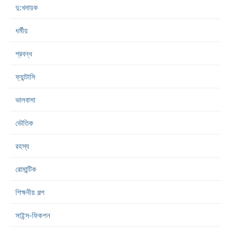
দু:খদায়ক
ধর্মীয়
প্রবন্ধ
ফ্যান্টাসি
ভালবাসা
ভৌতিক
রহস্য
রোমান্টিক
শিক্ষনীয় গল্প
সাইন্স-ফিকশন