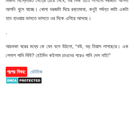
বিজলী বিস্ফোরিত নেত্রে চেয়ে দেখে, ওর নিজ হাতে লাগানো দরজাটা আপনা
আপনি খুলে যাচ্ছে। খোলা দরজাটা দিয়ে রক্তমাখা, কনুই পর্যন্ত কাটা একটা
হাত হাওয়ায় ভাসতে ভাসতে ওর দিকে এগিয়ে আসছে।
.
আচমকা ঘরের মধ্যে কে যেন বলে উঠলো, “বউ, বড় তিয়াস লাগছেরে। এক
গেলাশ পানি দিবি? হেইদিন কইলাম চাওনের পরেও পানি দেস নাই!”
গল্পের বিষয়:
ভৌতিক