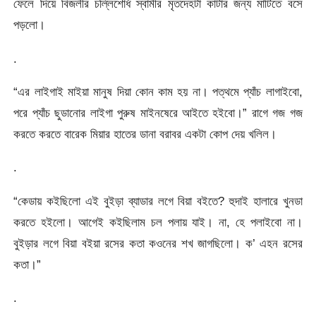
ফেলে দিয়ে বিজলীর চল্লিশোর্ধ স্বামীর মৃতদেহটা কাটার জন্য মাটিতে বসে
পড়লো।
.
“এর লাইগাই মাইয়া মানুষ দিয়া কোন কাম হয় না। পত্থমে প্যাঁচ লাগাইবো,
পরে প্যাঁচ ছুডানোর লাইগা পুরুষ মাইনষেরে আইতে হইবো।” রাগে গজ গজ
করতে করতে বারেক মিয়ার হাতের ডানা বরাবর একটা কোপ দেয় খলিল।
.
“কেডায় কইছিলো এই বুইড়া ব্যাডার লগে বিয়া বইতে? হুদাই হালারে খুনডা
করতে হইলো। আগেই কইছিলাম চল পলায় যাই। না, হে পলাইবো না।
বুইড়ার লগে বিয়া বইয়া রসের কতা কওনের শখ জাগছিলো। ক’ এহন রসের
কতা।”
.