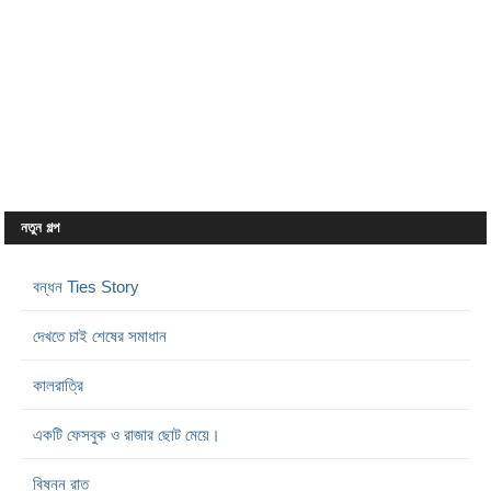
নতুন গল্প
বন্ধন Ties Story
দেখতে চাই শেষের সমাধান
কালরাত্রি
একটি ফেসবুক ও রাজার ছোট মেয়ে।
বিষন্ন রাত