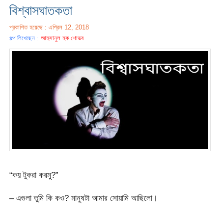
বিশ্বাসঘাতকতা
প্রকাশিত হয়েছে : এপ্রিল 12, 2018
গল্প লিখেছেন :
আহসানুল হক শোভব
“কয় টুকরা করমু?”
– এগুলা তুমি কি কও? মানুষটা আমার সোয়ামি আছিলো।