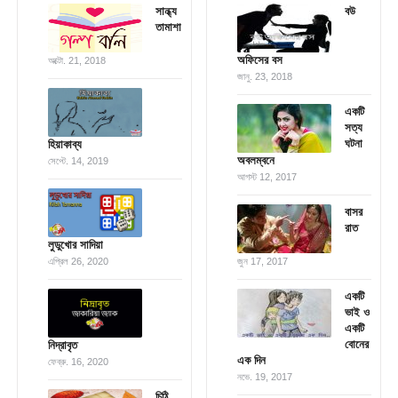
সান্ধ্য
বউ
তামাশা
অফিসের বস
অক্টো. 21, 2018
জানু. 23, 2018
একটি
সত্য
ঘটনা
হিয়াকাব্য
অবলম্বনে
সেপ্টে. 14, 2019
আগস্ট 12, 2017
বাসর
রাত
লুডুখোর সাদিয়া
এপ্রিল 26, 2020
জুন 17, 2017
একটি
ভাই ও
একটি
বোনের
নিদ্রাবৃত
এক দিন
ফেব্রু. 16, 2020
নভে. 19, 2017
চিঠি