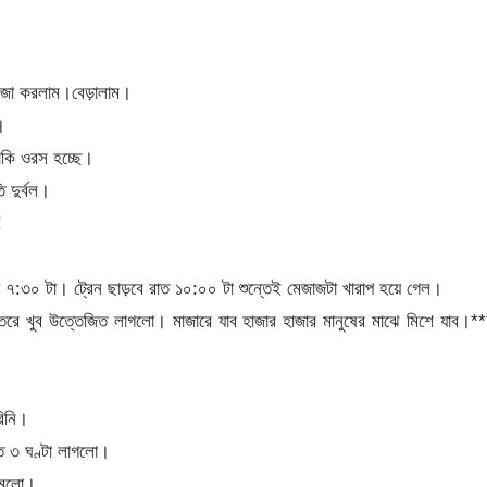
মজা করলাম।বেড়ালাম।
।
নাকি ওরস হচ্ছে।
 দুর্বল।
!
্যে ৭:৩০ টা। ট্রেন ছাড়বে রাত ১০:০০ টা শুন্তেই মেজাজটা খারাপ হয়ে গেল।
েতরে খুব উত্তেজিত লাগলো। মাজারে যাব হাজার হাজার মানুষের মাঝে মিশে যাব।*
রিনি।
ে ৩ ঘণ্টা লাগলো।
ামলো।