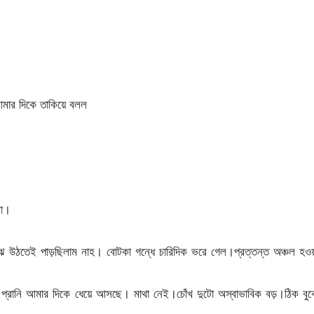
মার দিকে তাকিয়ে বলল
না।
 উঠতেই পাড়ছিলাম নাহ। বোটকা গন্ধে চারিদিক ভরে গেল।প্রত্তন্ত অঞ্চল হওয়
্রানি আমার দিকে ধেয়ে আসছে। মাথা নেই।চোঁখ দুটো অস্বাভাবিক বড়।ঠিক বুক