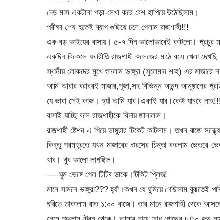
দেড় মাস একটানা পড়া-লেখা করে বেশ হাপিয়ে উঠেছিলাম।
পরীক্ষা শেষ হতেই ব্যাগ গুছিয়ে চলে গেলাম রাজশাহী!!!
এক বড় ভাইয়ের বাসায়। ৫-৭ দিন ভালোভাবেই কাটলো। প্রচুর 
একদিন বিকেলে যথারীতি রাজশাহী কলেজের মাঠে বসে খেলা দেখছি
স্থানীয় লোকদের মুখে শুনলাম ভাঙ্গুরা (সুলেমান শাহ) এর মাজারে 
আমি আবার বরাবরই মাজার,পূজা,সহ বিভিন্ন আনন্দ আনুষ্ঠানের প্রতি
যে ভাবা সেই কাজ। হ্যাঁ আমি যাব।একাই যাব।কেউ যানবে নাহ!!
বাসাই যাচ্ছি বলে রাজশাহীকে বিদায় জানালাম।
রাজশাহী ষ্টেশন এ গিয়ে ভাঙ্গুরার টিকেট কাটলাম। তখন বাজে সন্ধ
কিন্তু পরমূহূরতে যখন মাজারের ওরসের চিন্তা করলাম ভেতরে ভ
খাব। খুব ভালো লাগছিল।
—–ঘুম ভেঙ্গে গেল টিটির ডাকে।টিকিট প্লিজ!
মানে সামনে ভাঙ্গুরা??? হ্যাঁ।কখন যে ঘুমিয়ে গেছিলাম বুঝতেই পা
ঘরিতে তাকালাম রাত ১:০০ বাজে। তার মানে রাজশাহী থেকে আসত
নেমে পড়লাম ট্রেন থেকে। আমার সাথে সাধু গোছের ৮/১০ জন ন