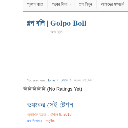
প্রথম পাতা
গল্পের বিষয়
গল্প লিখুন
আমাদের সম্পর্কে
গল্প বলি | Golpo Boli
গল্পের ভুবন
You are here:
Home
ভৌতিক
ভয়ংকর সেই ষ্টেশন
(No Ratings Yet)
ভয়ংকর সেই ষ্টেশন
প্রকাশিত হয়েছে : এপ্রিল 9, 2018
গল্প লিখেছেন :
সংগৃহীত