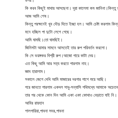
উপর।
কি করব কিছুই মাথায় আসছেনা। দূয়া কালেমা কম জানিনা।কিন্তু
আজ আমি শেষ।
কিন্তু পরক্ষনেই খুব দৌড় দিতে ইচ্ছা হল। আমি চেষ্টা করলাম কিন
মনে হচ্ছিল পা দুটো লেগে গেছে।
আমি ঘামছি।তো ঘামছিই।
জিনিসটা আমার সামনে আসতেই তার রুপ পরিবর্তন করলো।
কি সে ভয়ঙ্গকর বিশ্রী রুপ।আজো গায়ে কাটা দেয়।
এত কিছু আমি আর সহ্য করতে পারলাম নাহ।
জ্ঞাব হারালাম।
সকালে জেগে দেখি আমি মাজারের দরগার পাশে শুয়ে আছি।
পরে জানতে পারলাম একদল সাধু-সন্যাসি পথিমধ্যে আমাকে অচেতন 
তার পর থেকে কোন দিন আমি একা একা কোথাও বেড়াতে যাই নি।
আবির রায়হান
শালগারিয়া,পাবনা সদর,পাবনা