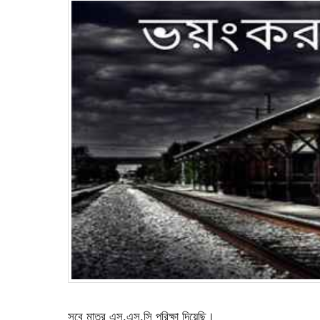
সবে মাত্র এস,এস,সি পরিক্ষা দিয়েছি।