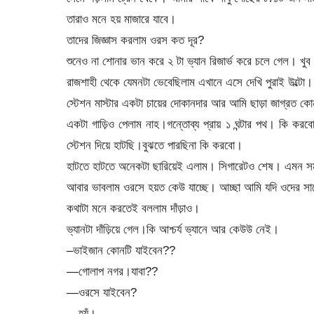
তারাও মনে হয় মাজারে যাবে।
তাদের জিজ্ঞাস করলাম ওরস কত দূর?
শুনেও না শোনার ভান করে ২ টা ভ্যান রিজার্ভ করে চলে গেল। খু
রাজশাহী থেকে যেমনটা ভেবেছিলাম এখানে এসে দেখি পুরাই উল্টো।
স্টেশন মাস্টার একটা চায়ের দোকানদার আর আমি ছাড়া জাগ্রত 
একটা গাড়িও পেলাম নাহ।গন্তোব্য প্রায় ১ ঘন্টার পথ। কি কর
স্টেশন দিয়ে হাটছি।বুঝতে পারছিনা কি করবো।
হাটতে হাটতে অনেকটা ছারিয়েই এলাম। সিগারেটও শেষ। এমন সম
আবার ভাবলাম ওরসে হয়ত কেউ যাচ্ছে। আচ্ছা আমি যদি ওদের সা
কথাটা মনে করতেই বললাম দাঁড়াও।
ভ্যানটা দাঁড়িয়ে গেল।কি আশ্চর্য ভ্যানে আর কেউউ নেই।
–ভাইজান কোনটি যাইবেন??
—গোলাপ নগর।যাবা??
—ওরসে যাইবেন?
—হ্যঁ।