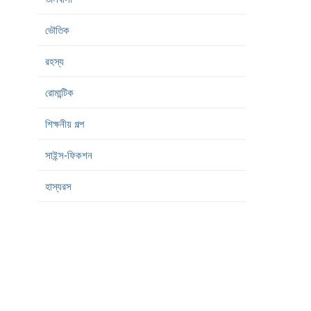
ভৌতিক
রহস্য
রোমান্টিক
শিক্ষনীয় গল্প
সাইন্স-ফিকশন
হাস্যরস