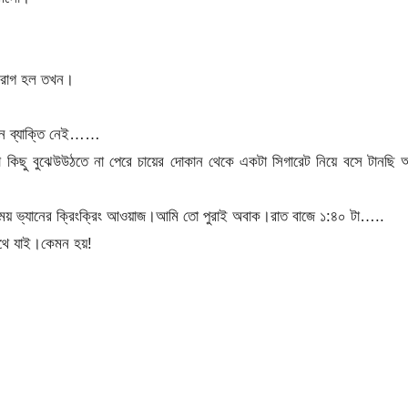
ব রাগ হল তখন।
কোন ব্যাক্তি নেই……
বো কিছু বুঝেউউঠতে না পেরে চায়ের দোকান থেকে একটা সিগারেট নিয়ে বসে টানছি
য় ভ্যানের ক্রিংক্রিং আওয়াজ।আমি তো পুরাই অবাক।রাত বাজে ১:৪০ টা…..
থে যাই।কেমন হয়!