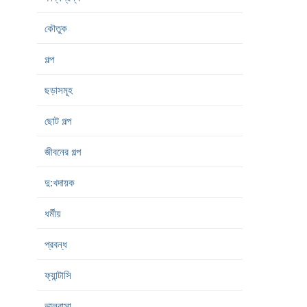
কৌতুক
গল্প
ছড়াসমূহ
ছোট গল্প
জীবনের গল্প
দু:খদায়ক
ধর্মীয়
প্রবন্ধ
ফ্যান্টাসি
ভালবাসা