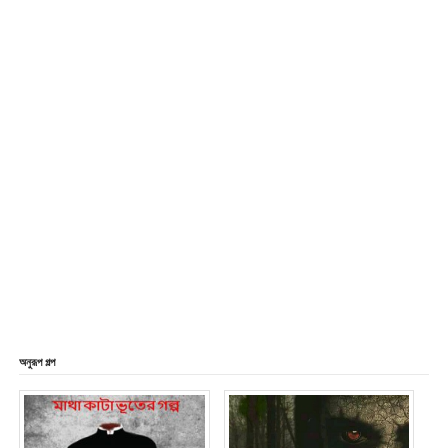
অনুরূপ গল্প