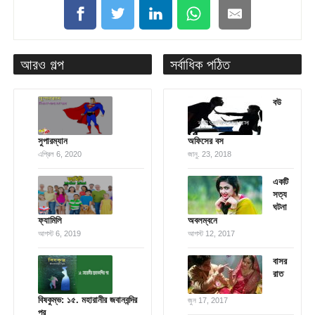
আরও গল্প
সর্বাধিক পঠিত
বউ
সুপারম্যান
অফিসের বস
এপ্রিল 6, 2020
জানু. 23, 2018
একটি
সত্য
ঘটনা
ফ্যামিলি
অবলম্বনে
আগস্ট 6, 2019
আগস্ট 12, 2017
বাসর
রাত
বিষকুম্ভ: ১৫. মহারানীর জবানবন্দির
জুন 17, 2017
পর