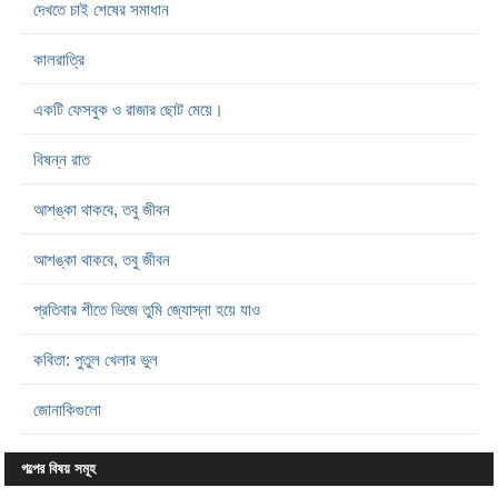
দেখতে চাই শেষের সমাধান
কালরাত্রি
একটি ফেসবুক ও রাজার ছোট মেয়ে।
বিষন্ন রাত
আশঙ্কা থাকবে, তবু জীবন
আশঙ্কা থাকবে, তবু জীবন
প্রতিবার শীতে ভিজে তুমি জ্যোস্না হয়ে যাও
কবিতা: পুতুল খেলার ভুল
জোনাকিগুলো
গল্পের বিষয় সমূহ