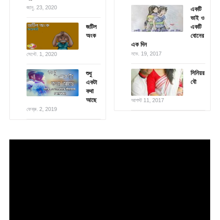
জানু. 23, 2020
একটি
ভাই ও
জটিল
একটি
অংক
বোনের
এক দিন
নভে. 19, 2017
সেপ্টে. 1, 2020
সিনিয়র
শুধু
বৌ
একটা
কথা
আছে
আগস্ট 11, 2017
ফেব্রু. 2, 2019