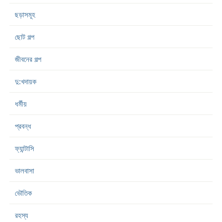
ছড়াসমূহ
ছোট গল্প
জীবনের গল্প
দু:খদায়ক
ধর্মীয়
প্রবন্ধ
ফ্যান্টাসি
ভালবাসা
ভৌতিক
রহস্য