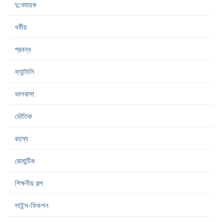
দু:খদায়ক
ধর্মীয়
প্রবন্ধ
ফ্যান্টাসি
ভালবাসা
ভৌতিক
রহস্য
রোমান্টিক
শিক্ষনীয় গল্প
সাইন্স-ফিকশন