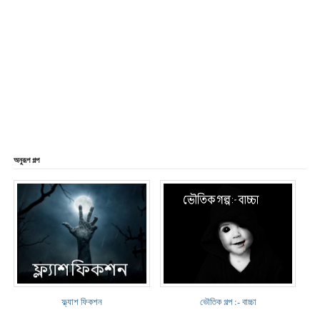
অনুরূপ গল্প
ফ্ল্যাশ ফিকশন
ভৌতিক গল্প :- বাচ্চা