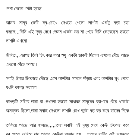
দেখা গেলো সেটা হচ্ছে
আমার নানুর জেটি স্ব-চোখে দেখতে পেলো লাশটা একটু নড়া চড়া
করতে,,,তিনি এই দৃষ্য দেখে তেমন একটা ভয় না পেয়ে তিনি ভেবেছেন হয়তো
লাশটি এখনো
জীবিত,,,এরপর তিনি চিৎ কার করে শুধু একটা ডাকই দিলেন এখনো বেঁচে আছে
এখনো বেঁচে আছে।
সবাই উনার চিৎকারে দৌড়ে এসে লাশটার সামনে দাঁড়ায় এবং লাশটার মুখ থেকে
যখনি কাপড় সরালো-
কাপড়টি সরিয়ে তারা যা দেখলো হয়তো সাধারন মানুষের ব্যাপারে বেঁচে থাকাটা
অসম্ভব ছিলো,তারা সবাই দেখলো লাশটি চোখ দুটো বড় বড় করে তাদের দিকে
তাকিয়ে আছে আর হাসছে,,,,,তারা সবাই এই দৃষ্য দেখে কেউ চিৎকার করে
ঘর থেকে বেরিয়ে যায় আবার কেউবা অজ্ঞান হয়,,,,লাশের বাড়ীর এই ভয়ঙ্কর