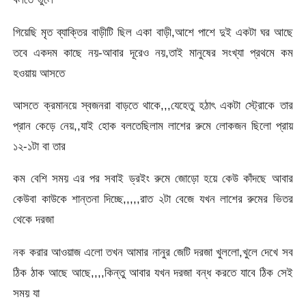
গিয়েছি মৃত ব্যাক্তির বাড়ীটি ছিল একা বাড়ী,আশে পাশে দুই একটা ঘর আছে
তবে একদম কাছে নয়-আবার দূরেও নয়,তাই মানুষের সংখ্যা প্রথমে কম
হওয়ায় আসতে
আসতে ক্রমানয়ে স্বজনরা বাড়তে থাকে,,,যেহেতু হঠাৎ একটা স্ট্রোকে তার
প্রান কেড়ে নেয়,,যাই হোক বলতেছিলাম লাশের রুমে লোকজন ছিলো প্রায়
১২-১টা বা তার
কম বেশি সময় এর পর সবাই ড্রইং রুমে জোড়ো হয়ে কেউ কাঁদছে আবার
কেউবা কাউকে শান্তনা দিচ্ছে,,,,,রাত ২টা বেজে যখন লাশের রুমের ভিতর
থেকে দরজা
নক করার আওয়াজ এলো তখন আমার নানুর জেটি দরজা খুললো,খুলে দেখে সব
ঠিক ঠাক আছে আছে,,,,কিন্তু আবার যখন দরজা বন্ধ করতে যাবে ঠিক সেই
সময় যা