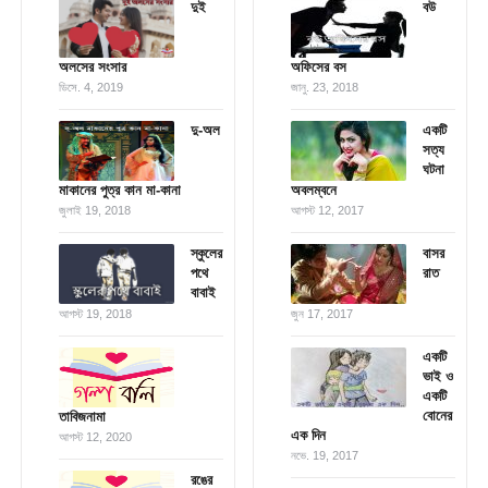
দুই
বউ
অলসের সংসার
অফিসের বস
ডিসে. 4, 2019
জানু. 23, 2018
দু-অল
একটি
সত্য
ঘটনা
মাকানের পুত্র কান মা-কানা
অবলম্বনে
জুলাই 19, 2018
আগস্ট 12, 2017
স্কুলের
বাসর
পথে
রাত
বাবাই
আগস্ট 19, 2018
জুন 17, 2017
একটি
ভাই ও
একটি
বোনের
তাবিজনামা
এক দিন
আগস্ট 12, 2020
নভে. 19, 2017
রঙের