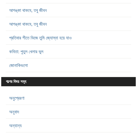
আশঙ্কা থাকবে, তবু জীবন
আশঙ্কা থাকবে, তবু জীবন
প্রতিবার শীতে ভিজে তুমি জ্যোস্না হয়ে যাও
কবিতা: পুতুল খেলার ভুল
জোনাকিগুলো
গল্পের বিষয় সমূহ
অনুপ্রেরণা
অনুবাদ
অন্যান্য