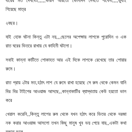
বারের মত দেখবেই,,,,,কারন আরতো কোনদিন দেখতে পাবেনা,,,,ডুবাই
গিয়েছে মাত্র
২বছর।
যাই হোক ঘটনা কিন্তু এটা নয়,,,ছেলের অপেক্ষায় লাশকে পুরোদিন ও এক
রাত ঘরের ভিতরে রাখায় যে কাহিনী ঘটলো।
সবাই কান্না কাটিতে শোকাহত আর এই দিকে লাশকে রেখেছে তার শোয়ার
রুমে।
রাত প্রায় ২টার মত,হঠাৎ লাশ যে রুমে রাখা হয়েছে সে রুম থেকে কেমন যানি
বির বির টাইপের আওয়াজ আসছে,,কান্নাকাটির ব্যাস্থতায় কেউ হয়তো ভাল
করে
খেয়াল করেনি,,কিন্তু লাশের রুম থেকে যখন হঠাৎ করে ভিতর থেকে দরজা
নক করার আওয়াজ আসলো তখন কিছু মানুষ খুব ভয় পেয়ে যায়,,একটা কথা
বলতে ভুলে