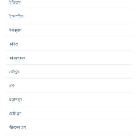
ইতিহাস
ইসলামিক
উপন্যাস
কবিতা
কাব্যগ্রন্থ
কৌতুক
গল্প
ছড়াসমূহ
ছোট গল্প
জীবনের গল্প