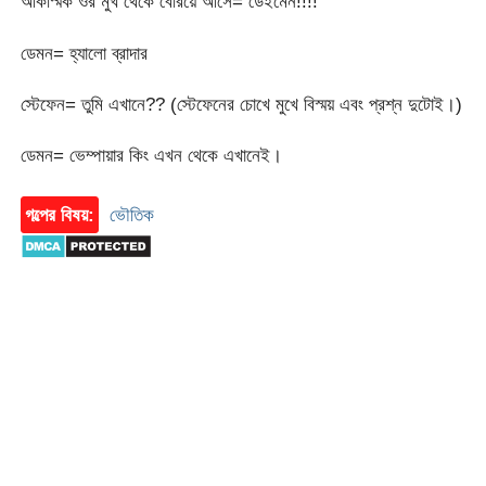
আকস্মিক ওর মুখ থেকে বেরিয়ে আসে= ডেইমেন!!!!
ডেমন= হ্যালো ব্রাদার
স্টেফেন= তুমি এখানে?? (স্টেফেনের চোখে মুখে বিস্ময় এবং প্রশ্ন দুটোই।)
ডেমন= ভেম্পায়ার কিং এখন থেকে এখানেই।
গল্পের বিষয়:
ভৌতিক