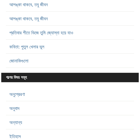
আশঙ্কা থাকবে, তবু জীবন
আশঙ্কা থাকবে, তবু জীবন
প্রতিবার শীতে ভিজে তুমি জ্যোস্না হয়ে যাও
কবিতা: পুতুল খেলার ভুল
জোনাকিগুলো
গল্পের বিষয় সমূহ
অনুপ্রেরণা
অনুবাদ
অন্যান্য
ইতিহাস