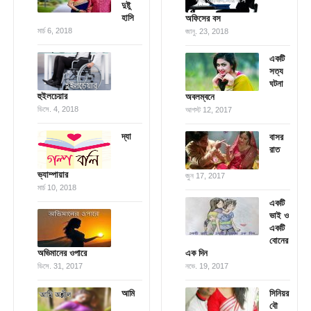
দুষ্টু
হাসি
অফিসের বস
মার্চ 6, 2018
জানু. 23, 2018
একটি
সত্য
ঘটনা
হুইলচেয়ার
অবলম্বনে
ডিসে. 4, 2018
আগস্ট 12, 2017
দ্যা
বাসর
রাত
ভ্যাম্পায়ার
জুন 17, 2017
মার্চ 10, 2018
একটি
ভাই ও
একটি
বোনের
অভিমানের ওপারে
এক দিন
ডিসে. 31, 2017
নভে. 19, 2017
আমি
সিনিয়র
বৌ