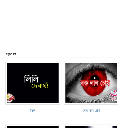
অনুরূপ গল্প
লিলি
রক্ত লাল চোখ