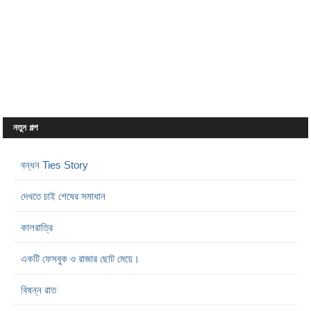
নতুন গল্প
বন্ধন Ties Story
দেখতে চাই শেষের সমাধান
কালরাত্রি
একটি ফেসবুক ও রাজার ছোট মেয়ে।
বিষন্ন রাত