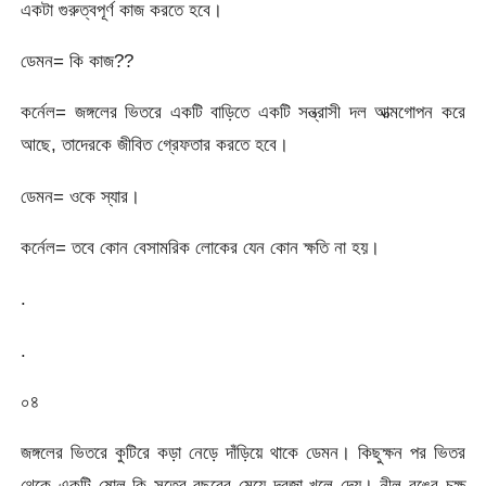
একটা গুরুত্বপূর্ণ কাজ করতে হবে।
ডেমন= কি কাজ??
কর্নেল= জঙ্গলের ভিতরে একটি বাড়িতে একটি সন্ত্রাসী দল আত্মগোপন করে
আছে, তাদেরকে জীবিত গ্রেফতার করতে হবে।
ডেমন= ওকে স্যার।
কর্নেল= তবে কোন বেসামরিক লোকের যেন কোন ক্ষতি না হয়।
.
.
০৪
জঙ্গলের ভিতরে কুটিরে কড়া নেড়ে দাঁড়িয়ে থাকে ডেমন। কিছুক্ষন পর ভিতর
থেকে একটি ষোল কি সতের বছরের মেয়ে দরজা খুলে দেয়। নীল রঙের চক্ষু