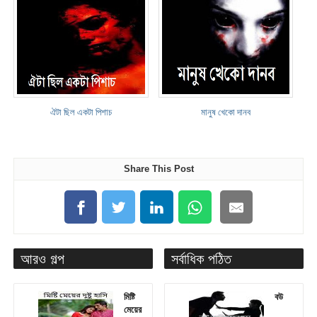
ঐটা ছিল একটা পিশাচ
মানুষ খেকো দানব
Share This Post
আরও গল্প
সর্বাধিক পঠিত
মিষ্টি
বউ
মেয়ের