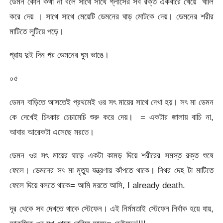
ডেমন কোন কথা না বলে সাথে সাথে গ্লাসের সব রক্ত একবারে খেয়ে খালি
করে দেয় । সাথে সাথে মেয়েটি ডেমনের ঘাড় মোটকে দেয়। ডেমনের শরীর
মাটিতে লুটিয়ে পড়ে।
প্রায় দুই দিন পর ডেমনের ঘুম ভাঙে।
০৫
ডেমন বাড়িতে আসতেই প্রথমেই ওর সৎ মায়ের সাথে দেখা হয়। সৎ মা ডেমন
কে দেখেই চিৎকার চেচামেচি শুরু করে দেয়। = একটার জালায় বাচি না,
আবার আরেকটা এসেছে মরতে।
ডেমন ওর সৎ মায়ের ঘাড়ে একটা কামড় দিয়ে শরীরের সমস্ত রক্ত শুষে
ফেলে। ডেমনের সৎ মা মৃত্যু যন্ত্রণায় কাঁপতে থাকে। নিথর দেহ টা মাটিতে
ফেলে দিয়ে বলতে থাকে= আমি মরতে আসি, I already death.
দূর থেকে সব দেখতে থাকে স্টেফেন। এই নির্মমতাই স্টেফেন নির্বাক হয়ে যায়,