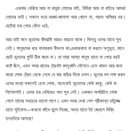
একবার বেরিয়ে আয় না বাবুরা তোদের খাই, বিবিরা আয় না বাইরে আমরা
তোদের ভাই। সকলে ভয়ে দরজা-জানালা আর খোলে না, গরমে অস্থির হয়।
ছোটরা ভয় পেয়ে কেঁদে ওঠে,
আর তাই শুনে ভূতদের বাঁদরামি আরও বাড়তে থাকে। কিন্তু ওদের তাতে সুখ
নেই। মানুষদের ধরে নানারকম বীভৎস কাণ্ডকারখানা না করলে অণুভূত, মানে
ছোট ভূতদের ফুর্তি ঠিক জমে না। তা তারা আস্ত মানুষ হাতে না পেয়ে বড়ই
কষ্টে ছিল, এমন সময় রাতের ট্রেনটা কালুখালি স্টেশনে এসে থামল আর জনা
বারো লোক ট্রেন থেকে নেমে যে যার বাড়ির দিকে চলল। ভূতের দল লক্ষ করল
ওদের মধ্যে সকলেই চেনা লোক, অনেকেই ভূতেদের কেউ কাকু, কেউ বা
পিসেমশাই। ওদের ভয় দেখিয়েও অত সুখ নেই। একজন অপরিচিত লোক
পেলে তাদের সবচেয়ে ভালো লাগে। এমন সময় দেখা গেল শ্রীকান্ত চাটুজ্জে
হাতে সুটকেস—কখনো কাঁধে তুলে নিচ্ছে, অন্য হাতে টর্চ জ্বেলে দিব্যি
হনহনিয়ে আসছে!