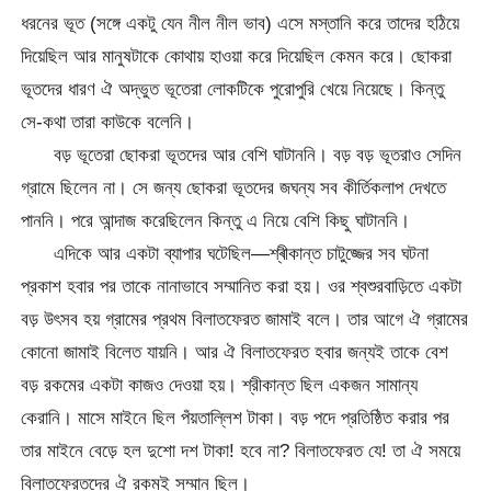
ধরনের ভূত (সঙ্গে একটু যেন নীল নীল ভাব) এসে মস্তানি করে তাদের হঠিয়ে
দিয়েছিল আর মানুষটাকে কোথায় হাওয়া করে দিয়েছিল কেমন করে। ছোকরা
ভূতদের ধারণ ঐ অদ্ভুত ভূতেরা লোকটিকে পুরোপুরি খেয়ে নিয়েছে। কিন্তু
সে-কথা তারা কাউকে বলেনি।
বড় ভূতেরা ছোকরা ভূতদের আর বেশি ঘাটাননি। বড় বড় ভূতরাও সেদিন
গ্রামে ছিলেন না। সে জন্য ছোকরা ভূতদের জঘন্য সব কীর্তিকলাপ দেখতে
পাননি। পরে আন্দাজ করেছিলেন কিন্তু এ নিয়ে বেশি কিছু ঘাটাননি।
এদিকে আর একটা ব্যাপার ঘটেছিল—শ্ৰীকান্ত চাটুজ্জের সব ঘটনা
প্রকাশ হবার পর তাকে নানাভাবে সম্মানিত করা হয়। ওর শ্বশুরবাড়িতে একটা
বড় উৎসব হয় গ্রামের প্রথম বিলাতফেরত জামাই বলে। তার আগে ঐ গ্রামের
কোনো জামাই বিলেত যায়নি। আর ঐ বিলাতফেরত হবার জন্যই তাকে বেশ
বড় রকমের একটা কাজও দেওয়া হয়। শ্রীকান্ত ছিল একজন সামান্য
কেরানি। মাসে মাইনে ছিল পঁয়তাল্লিশ টাকা। বড় পদে প্রতিষ্ঠিত করার পর
তার মাইনে বেড়ে হল দুশো দশ টাকা! হবে না? বিলাতফেরত যে! তা ঐ সময়ে
বিলাতফেরতদের ঐ রকমই সম্মান ছিল।