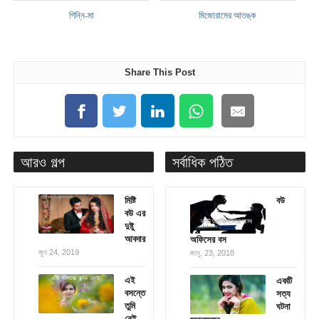
গিন্নি-মা
মিজোরামের আতঙ্ক
Share This Post
আরও গল্প
সর্বাধিক পঠিত
মিষ্টি
বউ
বউ এর
দুষ্টু
আবদার
অফিসের বস
জুন 24, 2019
জানু. 23, 2018
এই
একটি
বসন্তে
সত্য
তুমি
ঘটনা
নেই