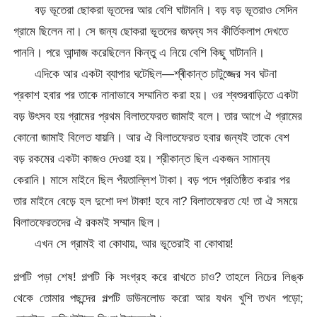
বড় ভূতেরা ছোকরা ভূতদের আর বেশি ঘাটাননি। বড় বড় ভূতরাও সেদিন
গ্রামে ছিলেন না। সে জন্য ছোকরা ভূতদের জঘন্য সব কীর্তিকলাপ দেখতে
পাননি। পরে আন্দাজ করেছিলেন কিন্তু এ নিয়ে বেশি কিছু ঘাটাননি।
এদিকে আর একটা ব্যাপার ঘটেছিল—শ্ৰীকান্ত চাটুজ্জের সব ঘটনা
প্রকাশ হবার পর তাকে নানাভাবে সম্মানিত করা হয়। ওর শ্বশুরবাড়িতে একটা
বড় উৎসব হয় গ্রামের প্রথম বিলাতফেরত জামাই বলে। তার আগে ঐ গ্রামের
কোনো জামাই বিলেত যায়নি। আর ঐ বিলাতফেরত হবার জন্যই তাকে বেশ
বড় রকমের একটা কাজও দেওয়া হয়। শ্রীকান্ত ছিল একজন সামান্য
কেরানি। মাসে মাইনে ছিল পঁয়তাল্লিশ টাকা। বড় পদে প্রতিষ্ঠিত করার পর
তার মাইনে বেড়ে হল দুশো দশ টাকা! হবে না? বিলাতফেরত যে! তা ঐ সময়ে
বিলাতফেরতদের ঐ রকমই সম্মান ছিল।
এখন সে গ্রামই বা কোথায়, আর ভূতেরাই বা কোথায়!
গল্পটি পড়া শেষ! গল্পটি কি সংগ্রহ করে রাখতে চাও? তাহলে নিচের লিঙ্ক
থেকে তোমার পছন্দের গল্পটি ডাউনলোড করো আর যখন খুশি তখন পড়ো;