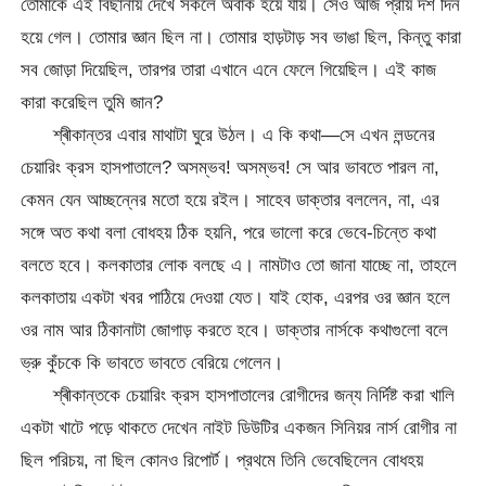
তোমাকে এই বিছানায় দেখে সকলে অবাক হয়ে যায়। সেও আজ প্রায় দশ দিন
হয়ে গেল। তোমার জ্ঞান ছিল না। তোমার হাড়টাড় সব ভাঙা ছিল, কিন্তু কারা
সব জোড়া দিয়েছিল, তারপর তারা এখানে এনে ফেলে গিয়েছিল। এই কাজ
কারা করেছিল তুমি জান?
শ্ৰীকান্তর এবার মাথাটা ঘুরে উঠল। এ কি কথা—সে এখন লন্ডনের
চেয়ারিং ক্রস হাসপাতালে? অসম্ভব! অসম্ভব! সে আর ভাবতে পারল না,
কেমন যেন আচ্ছন্নের মতো হয়ে রইল। সাহেব ডাক্তার বললেন, না, এর
সঙ্গে অত কথা বলা বোধহয় ঠিক হয়নি, পরে ভালো করে ভেবে-চিন্তে কথা
বলতে হবে। কলকাতার লোক বলছে এ। নামটাও তো জানা যাচ্ছে না, তাহলে
কলকাতায় একটা খবর পাঠিয়ে দেওয়া যেত। যাই হোক, এরপর ওর জ্ঞান হলে
ওর নাম আর ঠিকানাটা জোগাড় করতে হবে। ডাক্তার নার্সকে কথাগুলো বলে
ভ্রু কুঁচকে কি ভাবতে ভাবতে বেরিয়ে গেলেন।
শ্ৰীকান্তকে চেয়ারিং ক্রস হাসপাতালের রোগীদের জন্য নির্দিষ্ট করা খালি
একটা খাটে পড়ে থাকতে দেখেন নাইট ডিউটির একজন সিনিয়র নার্স রোগীর না
ছিল পরিচয়, না ছিল কোনও রিপোর্ট। প্রথমে তিনি ভেবেছিলেন বোধহয়