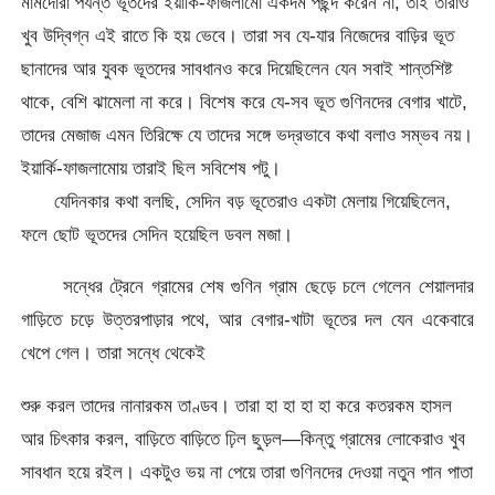
মামদোরা পর্যন্ত ভূতদের ইয়ার্কি-ফাজলামো একদম পছন্দ করেন না, তাই তারাও
খুব উদ্বিগ্ন এই রাতে কি হয় ভেবে। তারা সব যে-যার নিজেদের বাড়ির ভূত
ছানাদের আর যুবক ভূতদের সাবধানও করে দিয়েছিলেন যেন সবাই শান্তশিষ্ট
থাকে, বেশি ঝামেলা না করে। বিশেষ করে যে-সব ভূত গুণিনদের বেগার খাটে,
তাদের মেজাজ এমন তিরিক্ষে যে তাদের সঙ্গে ভদ্রভাবে কথা বলাও সম্ভব নয়।
ইয়ার্কি-ফাজলামোয় তারাই ছিল সবিশেষ পটু।
যেদিনকার কথা বলছি, সেদিন বড় ভূতেরাও একটা মেলায় গিয়েছিলেন,
ফলে ছোট ভূতদের সেদিন হয়েছিল ডবল মজা।
সন্ধের ট্রেনে গ্রামের শেষ গুণিন গ্রাম ছেড়ে চলে গেলেন শেয়ালদার
গাড়িতে চড়ে উত্তরপাড়ার পথে, আর বেগার-খাটা ভূতের দল যেন একেবারে
খেপে গেল। তারা সন্ধে থেকেই
শুরু করল তাদের নানারকম তাণ্ডব। তারা হা হা হা হা করে কতরকম হাসল
আর চিৎকার করল, বাড়িতে বাড়িতে ঢ়িল ছুড়ল—কিন্তু গ্রামের লোকেরাও খুব
সাবধান হয়ে রইল। একটুও ভয় না পেয়ে তারা গুণিনদের দেওয়া নতুন পান পাতা