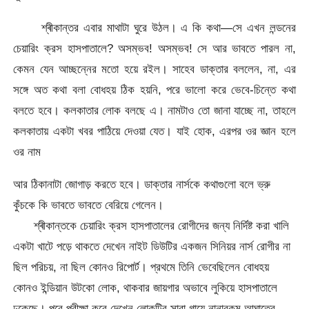
শ্ৰীকান্তর এবার মাথাটা ঘুরে উঠল। এ কি কথা—সে এখন লন্ডনের
চেয়ারিং ক্রস হাসপাতালে? অসম্ভব! অসম্ভব! সে আর ভাবতে পারল না,
কেমন যেন আচ্ছন্নের মতো হয়ে রইল। সাহেব ডাক্তার বললেন, না, এর
সঙ্গে অত কথা বলা বোধহয় ঠিক হয়নি, পরে ভালো করে ভেবে-চিন্তে কথা
বলতে হবে। কলকাতার লোক বলছে এ। নামটাও তো জানা যাচ্ছে না, তাহলে
কলকাতায় একটা খবর পাঠিয়ে দেওয়া যেত। যাই হোক, এরপর ওর জ্ঞান হলে
ওর নাম
আর ঠিকানাটা জোগাড় করতে হবে। ডাক্তার নার্সকে কথাগুলো বলে ভ্রু
কুঁচকে কি ভাবতে ভাবতে বেরিয়ে গেলেন।
শ্ৰীকান্তকে চেয়ারিং ক্রস হাসপাতালের রোগীদের জন্য নির্দিষ্ট করা খালি
একটা খাটে পড়ে থাকতে দেখেন নাইট ডিউটির একজন সিনিয়র নার্স রোগীর না
ছিল পরিচয়, না ছিল কোনও রিপোর্ট। প্রথমে তিনি ভেবেছিলেন বোধহয়
কোনও ইন্ডিয়ান উটকো লোক, থাকবার জায়গার অভাবে লুকিয়ে হাসপাতালে
ঢুকেছে। পরে পরীক্ষা করে দেখেন লোকটির সারা গায়ে নানারকম আঘাতের