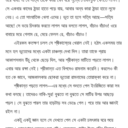
ওরে বাবা! এ যে সত্যি তাকে কারা যেন ধরে শূন্যে লোফালুফি খেলতে লাগল।
সে একবার কাদের ঠান্ডা হাতে পড়ে যায়, আবার অন্য কারা ঠান্ডা হাতে লুফে
নেয়। এ তো সাংঘাতিক খেলা এদের। ভূত তা হলে সত্যি আছে—সত্যি
আছে! সে ভয়ে চিৎকার করতে লাগল আর বলতে লাগল, বাঁচাও বাঁচাও! ওরে
বাবারে মরে গেলাম রে, মেরে ফেলল রে, বাঁচাও বাঁচাও !
এইরকম কতক্ষণ চলল সে শ্ৰীকাস্তের খেয়াল নেই। হঠাৎ একসময় তার
মনে হল ভূতেদের মধ্যে একটা চাঞ্চল্য দেখা দিল। তারা তাকে প্রায়
আকাশসমান উঁচু থেকে ছেড়ে দিল, আর শ্রীকান্ত মাটিতে পড়তে লাগল।
এবার আর রক্ষা নেই। শ্রীকান্ত এত বিপদেও রামনাম করেনি। করলেও কী
হত কে জানে, আজকালকার ছোকরা ভূতেরা রামনামের তোয়াক্কা করে না।
শ্ৰীকান্ত পড়তে লাগল—এর মধ্যে সে শুনতে পেল ইংরিজিতে কারা সব
কথা বলছে। তাদেরও নাকি-সুর! বুঝতে না বুঝতে সে মাটির উপর আছড়ে
পড়ল। সে বুঝতে পারল তার হাড়টাড় সব ভেঙে গেল। পরে তার আর জ্ঞানই
রইল না।
একটু একটু জ্ঞান হলে সে দেখতে পেল সে একটা চমৎকার ঘরে শুয়ে