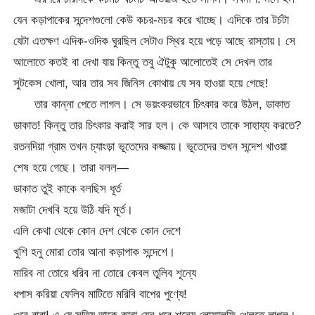
যেন কড়াপাকের সন্দেশগুলো কেউ কচর-মচর করে খাচ্ছে। এদিকে তার টর্চটা
যেটা এতক্ষণ এদিক-ওদিক ঘুরছিল সেটাও স্থির হয়ে পড়ে আছে রাস্তায়। সে
আলোতে কতই বা দেখা যায় কিন্তু তবু ঐটুকু আলোতেই সে দেখল তার
সুটকেস খোলা, আর তার সব জিনিস কোথায় যে সব হাওয়া হয়ে গেছে!
তার কান্না পেতে লাগল। সে ভয়ংকরভাবে চিৎকার করে উঠল, ডাকাত
ডাকাত! কিন্তু তার চিৎকার করাই সার হল। কে আসবে তাকে সাহায্য করতে?
রতনদিয়া গ্রাম তখন চ্যাংড়া ভূতেদের কজ্জায়। ভূতেদের তখন সন্দেশ খাওয়া
শেষ হয়ে গেছে। তারা বলল—
ডাকাত তুই কাকে বলছিস ধূর্ত
মজাটা দেখবি হয়ে উঠি যদি মূর্ত।
এলি কেথা থেকে কোন দেশ থেকে কোন দেশে
খুশি হনু মোরা তোর আনা কড়াপাক সন্দেশে।
মারিব না তোরে ধরিব না তোরে কেবল তুলিব শূন্যে
ধপাস করিয়া ফেলিব মাটিতে মরিবি বাপের পুণ্যে!