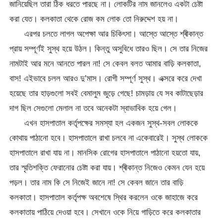
জানিয়েছিল তারা ঠিক ধরতে পারছে না। লোকটির নাম জানলেও একটা চেষ্টা
করা যেত। কলকাতা থেকে রোজ কম লোক তো নিরুদ্দেশ হয় না।
এরপর চলতে লাগল অপেক্ষা আর চিকিৎসা। আস্তে আস্তে শ্ৰীকান্ত
প্রায় সম্পূর্ণই সুস্থ হয়ে উঠল। কিন্তু অসুবিধে তারও ছিল। সে তার নিজের
নামটাই আর মনে আনতে পারল না! সে কেবল বলত আমার বাড়ি কলকাতা,
বাস! এইভাবে চলল আরও দু’মাস। রোগী সম্পূর্ণ সুস্থ। এক্সরে করে দেখা
হয়েছে তার হাড়গুলো সবই বেমালুম জুড়ে গেছে! চামড়ায় যে সব কাটাছেড়ার
দাগ ছিল সেগুলো মেলাল না তবে অনেকটা স্বাভাবিক হয়ে গেল।
এখন হাসপাতাল কর্তৃপক্ষের সমস্যা হল একজন সুস্থ-সবল লোককে
কোথায় পাঠানো হবে। হাসপাতালে রাখা চলবে না একেবারেই। সুস্থ লোককে
হাসপাতালে রাখা যায় না। মানসিক রোগের হাসপাতালে পাঠানো হয়তো যায়,
তার স্মৃতিশক্তি ফেরানোর চেষ্টা করা যায়। শ্ৰীকান্ত নিজেও কেমন যেন হয়ে
পড়ল। তার নাম কি সে নিজেই জানে না! সে কেবল জানে তার বাড়ি
কলকাতা। হাসপাতাল কর্তৃপক্ষ অবশেষে স্থির করলেন ওকে জাহাজে করে
কলকাতায় পাঠিয়ে দেওয়া হবে। সেখানে ওকে নিয়ে গাড়িতে করে কলকাতার