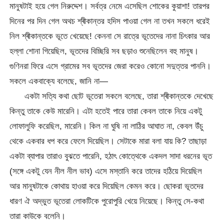
মানুষটাই হয়ে গেল নিরুদ্দেশ। সর্বত্র নেমে এসেছিল শোকের কুয়াশা! তারপর
দিনের পর দিন গেল অথচ শ্ৰীকান্তর হদিস পাওয়া গেল না তখন সকলে ধরেই
নিল শ্ৰীকান্তকে ভূতে খেয়েছে! কেননা সে রাত্রে ভূতেদের নানা চিৎকার আর
হল্লা শোনা গিয়েছিল, ভূতদের বিচ্ছিরি সব ছড়াও শুনেছিলেন বহু মানুষ।
গুণিনরা ফিরে এসে গ্রামের সব ভূতদের জেরা করেও কোনো সদুত্তর পাননি।
সকলে একবাক্যে বলেছে, জানি না—
একটা সত্যি কথা ছোট ভূতেরা সকলে বলেছে, তারা শ্ৰীকান্তকে দেখেছে
কিন্তু তাকে কেউ মারেনি। এটা হতেই পারে তারা কেবল তাকে নিয়ে একটু
লোফালুফি করেছিল, মারেনি। কিল না ঘুষি না লাঠির আঘাত না, কেবল উঁচু
থেকে একবার ধপ করে ফেলে দিয়েছিল। সেটাকে মারা বলা যায় কি? তাছাড়া
একটা ব্যাপার তারাও বুঝতে পারেনি, হঠাৎ কোত্থেকে একদল সাদা ধরনের ভূত
(সঙ্গে একটু যেন নীল নীল ভাব) এসে মস্তানি করে তাদের হঠিয়ে দিয়েছিল
আর মানুষটাকে কোথায় হাওয়া করে দিয়েছিল কেমন করে। ছোকরা ভূতদের
ধারণ ঐ অদ্ভুত ভূতেরা লোকটিকে পুরোপুরি খেয়ে নিয়েছে। কিন্তু সে-কথা
তারা কাউকে বলেনি।