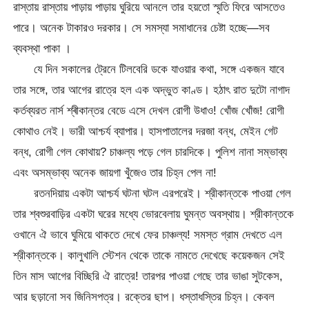
রাস্তায় রাস্তায় পাড়ায় পাড়ায় ঘুরিয়ে আনলে তার হয়তো স্মৃতি ফিরে আসতেও
পারে। অনেক টাকারও দরকার। সে সমস্যা সমাধানের চেষ্টা হচ্ছে—সব
ব্যবস্থা পাকা ।
যে দিন সকালের ট্রেনে টিলবেরি ডকে যাওয়ার কথা, সঙ্গে একজন যাবে
তার সঙ্গে, তার আগের রাত্রে হল এক অদ্ভুত কাণ্ড। হঠাৎ রাত দুটাে নাগাদ
কর্তব্যরত নার্স শ্ৰীকান্তর বেডে এসে দেখল রোগী উধাও! খোঁজ খোঁজ! রোগী
কোথাও নেই। ভারী আশ্চর্য ব্যাপার। হাসপাতালের দরজা বন্ধ, মেইন গেট
বন্ধ, রোগী গেল কোথায়? চাঞ্চল্য পড়ে গেল চারদিকে। পুলিশ নানা সম্ভাব্য
এবং অসম্ভাব্য অনেক জায়গা খুঁজেও তার চিহ্ন পেল না!
রতনদিয়ায় একটা আশ্চর্য ঘটনা ঘটল এরপরেই। শ্রীকান্তকে পাওয়া গেল
তার শ্বশুরবাড়ির একটা ঘরের মধ্যে ভোরবেলায় ঘুমন্ত অবস্থায়। শ্রীকান্তকে
ওখানে ঐ ভাবে ঘুমিয়ে থাকতে দেখে ফের চাঞ্চল্য! সমস্ত গ্রাম দেখতে এল
শ্রীকান্তকে। কালুখালি স্টেশন থেকে তাকে নামতে দেখেছে কয়েকজন সেই
তিন মাস আগের বিচ্ছিরি ঐ রাত্রে! তারপর পাওয়া গেছে তার ভাঙা সুটকেস,
আর ছড়ানো সব জিনিসপত্র। রক্তের ছাপ। ধস্তাধস্তির চিহ্ন। কেবল