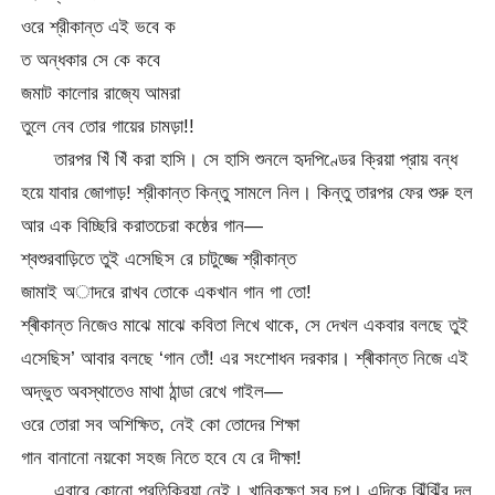
ওরে শ্রীকান্ত এই ভবে ক
ত অন্ধকার সে কে কবে
জমাট কালোর রাজ্যে আমরা
তুলে নেব তোর গায়ের চামড়া!!
তারপর খিঁ খিঁ করা হাসি। সে হাসি শুনলে হৃদপিণ্ডের ক্রিয়া প্রায় বন্ধ
হয়ে যাবার জোগাড়! শ্রীকান্ত কিন্তু সামলে নিল। কিন্তু তারপর ফের শুরু হল
আর এক বিচ্ছিরি করাতচেরা কষ্ঠের গান—
শ্বশুরবাড়িতে তুই এসেছিস রে চাটুজ্জে শ্রীকান্ত
জামাই অাদরে রাখব তোকে একখান গান গা তো!
শ্ৰীকান্ত নিজেও মাঝে মাঝে কবিতা লিখে থাকে, সে দেখল একবার বলছে তুই
এসেছিস’ আবার বলছে ‘গান তোঁ! এর সংশোধন দরকার। শ্ৰীকান্ত নিজে এই
অদ্ভুত অবস্থাতেও মাথা ঠান্ডা রেখে গাইল—
ওরে তোরা সব অশিক্ষিত, নেই কো তোদের শিক্ষা
গান বানানো নয়কো সহজ নিতে হবে যে রে দীক্ষা!
এবারে কোনো প্রতিক্রিয়া নেই। খানিকক্ষণ সব চুপ। এদিকে ঝিঁঝিঁর দল