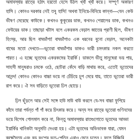
অমাবস্যার রাত্রে হঠাৎ হয়তো হেসে উঠল খ্যাঁ খ্যাঁ করে। সম্পূর্ণ অকারণ
হাসি। কোনও দরকার নেই তবু হাসি! অথবা ইনিয়ে-বিনিয়ে কান্না—যেন কেউ
ভীষণ মেরেছে কাউকে। কখনও কুকুরের ডাক, কখনও শেয়ালের ডাক, কখনও
ফেউয়ের ডাক। তাছাড়া খটাস বলে একরকম বেড়াল জাতের প্রাণী ছিল, ভীষণ
হিংস্র, আর ছিল বাঘডাঁশা! বাঘডাঁশাও এক ধরনের বুনো বেড়াল, অনেকটা
বাঘের মতো দেখতে—ভূতেরা বাঘডাঁশার ডাকও ভারী চমৎকার নকল করতে
পারত। এ হচ্ছে ভূতদের একরকমের ইয়ার্কি। ডাকলে ভীতু মানুষেরা ভয় পায়,
সাহসী মানুষরাও চমকে ওঠে, ছোটরা কেঁদে বাড়ি মাথায় করে, এতেই ভূতেদের
আনন্দ! কোনও কোনও বাচ্চা ভয়ে না চেঁচিয়ে চুপ মেরে যায়, তাতে ভূতেরা ভারী
রাগ করে। ঐ সব বাড়িতে ভূতেরা ঢিল ছোড়ে।
ঢ়িল ছুঁড়লে আর সেই সঙ্গে হাউ মাউ খাউ করলে যে-সব বাচ্চা ফুপিয়ে
কাঁদে তারা পর্যন্ত গাঁ গাঁ করে চিৎকার করে। অন্য সব রাত্রে ভূতেরা গুণিনদের
ভয়ে বিশেষ গোলমাল করে না, কিন্তু অমাবস্যার রাতগুলোতে ভূতদের আড্ডা
ইয়ার্কির খানিকটা অনুমতি দেওয়া হয়। এটা ভূতদের অভিভাবক যারা, যেমন
ব্রহ্মদৈত্য এবং বড় বংশের ভূত-পেত্নি এরাও মেনে চলেন। ফলে বিচ্ছিরি