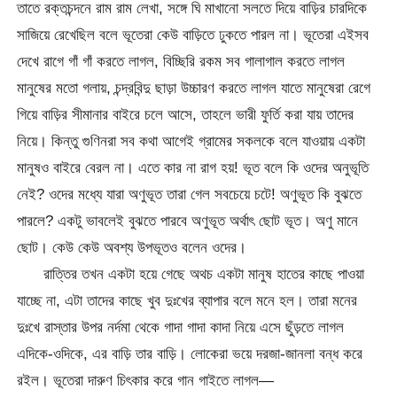
তাতে রক্তচন্দনে রাম রাম লেখা, সঙ্গে ঘি মাখানো সলতে দিয়ে বাড়ির চারদিকে
সাজিয়ে রেখেছিল বলে ভূতেরা কেউ বাড়িতে ঢুকতে পারল না। ভূতেরা এইসব
দেখে রাগে গাঁ গাঁ করতে লাগল, বিচ্ছিরি রকম সব গালাগাল করতে লাগল
মানুষের মতো গলায়, চন্দ্রবিন্দু ছাড়া উচ্চারণ করতে লাগল যাতে মানুষেরা রেগে
গিয়ে বাড়ির সীমানার বাইরে চলে আসে, তাহলে ভারী ফুর্তি করা যায় তাদের
নিয়ে। কিন্তু গুণিনরা সব কথা আগেই গ্রামের সকলকে বলে যাওয়ায় একটা
মানুষও বাইরে বেরল না। এতে কার না রাগ হয়! ভূত বলে কি ওদের অনুভূতি
নেই? ওদের মধ্যে যারা অণুভূত তারা গেল সবচেয়ে চটে! অণুভূত কি বুঝতে
পারলে? একটু ভাবলেই বুঝতে পারবে অণুভূত অর্থাৎ ছোট ভূত। অণু মানে
ছোট। কেউ কেউ অবশ্য উপভূতও বলেন ওদের।
রাত্তির তখন একটা হয়ে গেছে অথচ একটা মানুষ হাতের কাছে পাওয়া
যাচ্ছে না, এটা তাদের কাছে খুব দুঃখের ব্যাপার বলে মনে হল। তারা মনের
দুঃখে রাস্তার উপর নর্দমা থেকে গাদা গাদা কাদা নিয়ে এসে ছুঁড়তে লাগল
এদিকে-ওদিকে, এর বাড়ি তার বাড়ি। লোকেরা ভয়ে দরজা-জানলা বন্ধ করে
রইল। ভূতেরা দারুণ চিৎকার করে গান গাইতে লাগল—