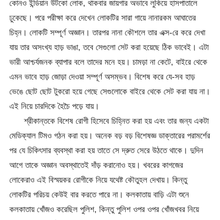
কোনও ইন্ডিয়ান উটকো লোক, থাকবার জায়গার অভাবে লুকিয়ে হাসপাতালে
ঢুকেছে। পরে পরীক্ষা করে দেখেন লোকটির সারা গায়ে নানারকম আঘাতের
চিহ্ন। লোকটি সম্পূর্ণ অজ্ঞান। তারপর নানা কৌশলে তার এক্স-রে করে দেখা
যায় তার অসংখ্য হাড় ভাঙা, তবে সেগুলো সেট করা হয়েছে ঠিক ভাবেই। এটা
ভারী আশ্চর্যজনক ব্যাপার বলে তাদের মনে হয়। চামড়া না কেটে, বাইরে থেকে
এমন ভাবে হাড় জোড়া দেওয়া সম্পূর্ণ অসম্ভব। বিশেষ করে যে-সব হাড়
ভেঙে ছোট ছোট টুকরো হয়ে গেছে সেগুলোকে বাইরে থেকে সেট করা যায় না।
এই নিয়ে চারদিকে হৈচৈ পড়ে যায়।
শ্রীকান্তকে বিশেষ রোগী হিসেবে চিহ্নিত করা হয় এবং তার জন্য একটা
মেডিক্যাল টিমও গঠন করা হয়। অনেক বড় বড় বিশেষজ্ঞ ডাক্তারের পরামর্শের
পর যে চিকিৎসার ব্যবস্থা করা হয় তাতে সে দ্রুত সেরে উঠতে থাকে। দুদিন
আগে তাকে অজ্ঞান অবস্থাতেই দাঁড় করানোও হয়। খবরের কাগজের
লোকেরাও এই বিস্ময়কর রোগীকে নিয়ে যথেষ্ট কৌতুহল দেখায়। কিন্তু
লোকটির পরিচয় কেউই বার করতে পারে না। কলকাতায় বাড়ি এটা শুনে
কলকাতায় খোঁজও করেছিল পুলিশ, কিন্তু পুলিশ ওপর ওপর খোঁজখবর নিয়ে