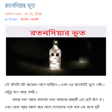
রতনদিয়ার ভূত
প্রকাশিত হয়েছে : মার্চ 31, 2018
গল্প লিখেছেন :
হিমানীশ গোস্বামী
এই ঘটনাটা ষাট বছরেরও আগে ঘটেছিল—এখন এর অনেকটাই ভুলে গেছি।
যেটুকু মনে আছে বলছি।
আমরা যখন গ্রামে থাকতাম তখন আমাদের রাজ্যটি এত ছোট ছিল না।
এখন থেকে প্রায় পঞ্চাশ বছর আগে দেশভাগের সঙ্গে সঙ্গে এক বাংলা দুটি