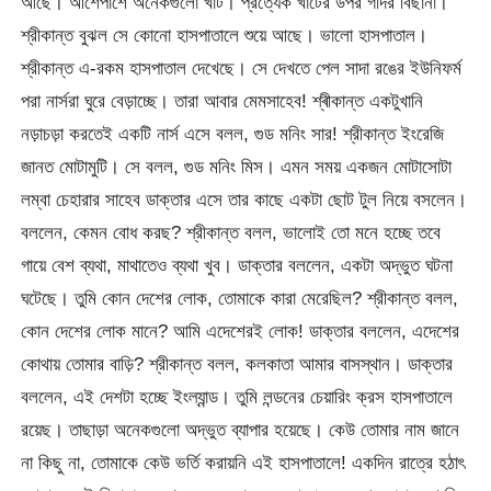
আছে। আশেপাশে অনেকগুলো খাট। প্রত্যেক খাটের উপর গদির বিছানা।
শ্রীকান্ত বুঝল সে কোনো হাসপাতালে শুয়ে আছে। ভালো হাসপাতাল।
শ্রীকান্ত এ-রকম হাসপাতাল দেখেছে। সে দেখতে পেল সাদা রঙের ইউনিফর্ম
পরা নার্সরা ঘুরে বেড়াচ্ছে। তারা আবার মেমসাহেব! শ্ৰীকান্ত একটুখানি
নড়াচড়া করতেই একটি নার্স এসে বলল, গুড মনিং সার! শ্রীকান্ত ইংরেজি
জানত মোটামুটি। সে বলল, গুড মনিং মিস। এমন সময় একজন মোটাসোটা
লম্বা চেহারার সাহেব ডাক্তার এসে তার কাছে একটা ছোট টুল নিয়ে বসলেন।
বললেন, কেমন বোধ করছ? শ্রীকান্ত বলল, ভালোই তো মনে হচ্ছে তবে
গায়ে বেশ ব্যথা, মাথাতেও ব্যথা খুব। ডাক্তার বললেন, একটা অদ্ভুত ঘটনা
ঘটেছে। তুমি কোন দেশের লোক, তোমাকে কারা মেরেছিল? শ্রীকান্ত বলল,
কোন দেশের লোক মানে? আমি এদেশেরই লোক! ডাক্তার বললেন, এদেশের
কোথায় তোমার বাড়ি? শ্রীকান্ত বলল, কলকাতা আমার বাসস্থান। ডাক্তার
বললেন, এই দেশটা হচ্ছে ইংল্যান্ড। তুমি লন্ডনের চেয়ারিং ক্রস হাসপাতালে
রয়েছ। তাছাড়া অনেকগুলো অদ্ভুত ব্যাপার হয়েছে। কেউ তোমার নাম জানে
না কিছু না, তোমাকে কেউ ভর্তি করায়নি এই হাসপাতালে! একদিন রাত্রে হঠাৎ