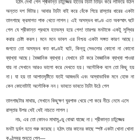
হঠাৎ দেখা গেল শ্ৰীকান্ত চাটুজ্জের হাতের টর্চটা তিড়িং করে লাফিয়ে উঠল
অন্তত দশ মিটার। আবার টর্চটা বাই করে বেঁকে গিয়ে রাস্তার ধারের একটা
তালগাছে ক্রমাগত পাক খেতে লাগল। এই অসম্ভব কাণ্ড এত অকস্মাৎ ঘটে
গেল যে শ্রীকান্ত প্রথমে হতভম্ব হয়ে গেল! তারপর মনটাকে একটু সুস্থির
করার চেষ্টা করল। মনে মনে ভাবল এর নিশ্চয় একটা সঙ্গত কারণ আছে।
জগতে তো অসম্ভব কত কাণ্ডই ঘটে, কিন্তু সেগুলোর কোনো না কোনো
ব্যাখ্যা আছে। বৈজ্ঞানিক ব্যাখ্যা। যেখানে চট করে বৈজ্ঞানিক ব্যাখ্যা পাওয়া
যায় না সেখানে আরও ভালো করে দেখতে হয়। অলৌকিক বলে তো কিছু হয়
না। যা হয় তা আপাতদৃষ্টিতে যতই আজগুবি এবং অস্বাভাবিক মনে হোক না
কেন কোনোটাই অলৌকিক নন। ভাবতে ভাবতে টর্চটা উঠে গেল
তালগাছটার মাথায়, সেখানে কিছুক্ষণ ঘুরপাক খেয়ে শো করে নীচে নেমে এসে
রাস্তার উপর ধেই ধেই নাচতে লাগল।
নাঃ, এর তো কোনও মাথামুণ্ডু বোঝা যাচ্ছে না। শ্রীকান্ত চাটুজ্জের
মনটা দুর্বল হতে শুরু করেছে। হঠাৎ তার কানের কাছে স্পষ্ট একটা খোনা খোনা
কণ্ঠস্বর শুনতে পেল—