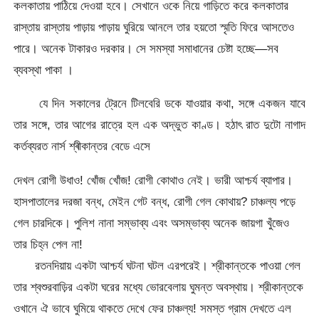
কলকাতায় পাঠিয়ে দেওয়া হবে। সেখানে ওকে নিয়ে গাড়িতে করে কলকাতার
রাস্তায় রাস্তায় পাড়ায় পাড়ায় ঘুরিয়ে আনলে তার হয়তো স্মৃতি ফিরে আসতেও
পারে। অনেক টাকারও দরকার। সে সমস্যা সমাধানের চেষ্টা হচ্ছে—সব
ব্যবস্থা পাকা ।
যে দিন সকালের ট্রেনে টিলবেরি ডকে যাওয়ার কথা, সঙ্গে একজন যাবে
তার সঙ্গে, তার আগের রাত্রে হল এক অদ্ভুত কাণ্ড। হঠাৎ রাত দুটাে নাগাদ
কর্তব্যরত নার্স শ্ৰীকান্তর বেডে এসে
দেখল রোগী উধাও! খোঁজ খোঁজ! রোগী কোথাও নেই। ভারী আশ্চর্য ব্যাপার।
হাসপাতালের দরজা বন্ধ, মেইন গেট বন্ধ, রোগী গেল কোথায়? চাঞ্চল্য পড়ে
গেল চারদিকে। পুলিশ নানা সম্ভাব্য এবং অসম্ভাব্য অনেক জায়গা খুঁজেও
তার চিহ্ন পেল না!
রতনদিয়ায় একটা আশ্চর্য ঘটনা ঘটল এরপরেই। শ্রীকান্তকে পাওয়া গেল
তার শ্বশুরবাড়ির একটা ঘরের মধ্যে ভোরবেলায় ঘুমন্ত অবস্থায়। শ্রীকান্তকে
ওখানে ঐ ভাবে ঘুমিয়ে থাকতে দেখে ফের চাঞ্চল্য! সমস্ত গ্রাম দেখতে এল