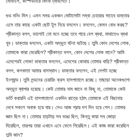
মোবাইল, কস্পিউটারে কিংবা ট্যাবলেটে।
গুড মনিং মিস। এমন সময় একজন মোটাসোটা লম্বা চেহারার সাহেব ডাক্তার
এসে তার কাছে একটা ছোট টুল নিয়ে বসলেন। বললেন, কেমন বোধ করছ?
শ্রীকান্ত বলল, ভালোই তো মনে হচ্ছে তবে গায়ে বেশ ব্যথা, মাথাতেও ব্যথা
খুব। ডাক্তার বললেন, একটা অদ্ভুত ঘটনা ঘটেছে। তুমি কোন দেশের লোক,
তোমাকে কারা মেরেছিল? শ্রীকান্ত বলল, কোন দেশের লোক মানে? আমি
এদেশেরই লোক! ডাক্তার বললেন, এদেশের কোথায় তোমার বাড়ি? শ্রীকান্ত
বলল, কলকাতা আমার বাসস্থান। ডাক্তার বললেন, এই দেশটা হচ্ছে
ইংল্যান্ড। তুমি লন্ডনের চেয়ারিং ক্রস হাসপাতালে রয়েছ। তাছাড়া অনেকগুলো
অদ্ভুত ব্যাপার হয়েছে। কেউ তোমার নাম জানে না কিছু না, তোমাকে কেউ
ভর্তি করায়নি এই হাসপাতালে! একদিন রাত্রে হঠাৎ তোমাকে এই বিছানায়
দেখে সকলে অবাক হয়ে যায়। সেও আজ প্রায় দশ দিন হয়ে গেল। তোমার
জ্ঞান ছিল না। তোমার হাড়টাড় সব ভাঙা ছিল, কিন্তু কারা সব জোড়া
দিয়েছিল, তারপর তারা এখানে এনে ফেলে গিয়েছিল। এই কাজ কারা করেছিল
তুমি জান?