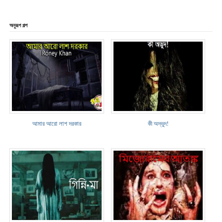
অনুরূপ গল্প
আমার আরো লাশ দরকার
কী অদ্ভুদ!