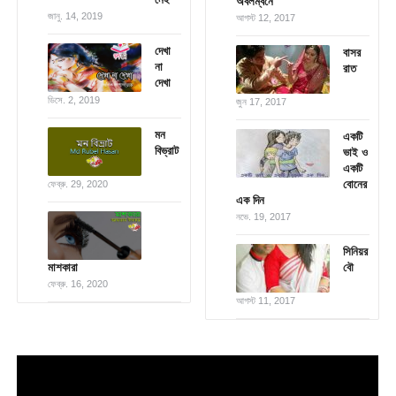
অবলম্বনে
জানু. 14, 2019
আগস্ট 12, 2017
দেখা
বাসর
না
রাত
দেখা
ডিসে. 2, 2019
জুন 17, 2017
মন
একটি
বিভ্রাট
ভাই ও
একটি
বোনের
ফেব্রু. 29, 2020
এক দিন
নভে. 19, 2017
সিনিয়র
মাশকারা
বৌ
ফেব্রু. 16, 2020
আগস্ট 11, 2017