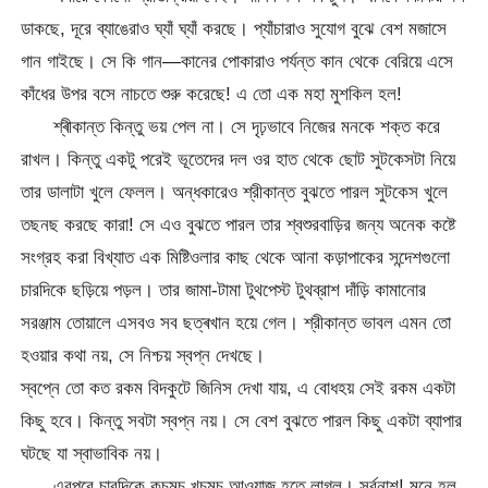
ডাকছে, দূরে ব্যাঙেরাও ঘ্যাঁ ঘ্যাঁ করছে। প্যাঁচারাও সুযোগ বুঝে বেশ মজাসে
গান গাইছে। সে কি গান—কানের পোকারাও পর্যন্ত কান থেকে বেরিয়ে এসে
কাঁধের উপর বসে নাচতে শুরু করেছে! এ তো এক মহা মুশকিল হল!
শ্ৰীকান্ত কিন্তু ভয় পেল না। সে দৃঢ়ভাবে নিজের মনকে শক্ত করে
রাখল। কিন্তু একটু পরেই ভূতেদের দল ওর হাত থেকে ছোট সুটকেসটা নিয়ে
তার ডালাটা খুলে ফেলল। অন্ধকারেও শ্রীকান্ত বুঝতে পারল সুটকেস খুলে
তছনছ করছে কারা! সে এও বুঝতে পারল তার শ্বশুরবাড়ির জন্য অনেক কষ্টে
সংগ্রহ করা বিখ্যাত এক মিষ্টিওলার কাছ থেকে আনা কড়াপাকের সন্দেশগুলো
চারদিকে ছড়িয়ে পড়ল। তার জামা-টামা টুথপেস্ট টুথব্রাশ দাঁড়ি কামানোর
সরঞ্জাম তোয়ালে এসবও সব ছত্ৰখান হয়ে গেল। শ্রীকান্ত ভাবল এমন তো
হওয়ার কথা নয়, সে নিশ্চয় স্বপ্ন দেখছে।
স্বপ্নে তো কত রকম বিদকুটে জিনিস দেখা যায়, এ বোধহয় সেই রকম একটা
কিছু হবে। কিন্তু সবটা স্বপ্ন নয়। সে বেশ বুঝতে পারল কিছু একটা ব্যাপার
ঘটছে যা স্বাভাবিক নয়।
এরপরে চারদিকে কচমচ খচমচ আওয়াজ হতে লাগল। সর্বনাশ! মনে হল