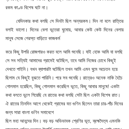
রকম কাণ্ড বিশেষ ঘটে না।
যেদিনকার কথা বলছি সে দিনটা ছিল অন্যরকম। দিন না বলে রাত্তির
বলাই ভালো। দিনের বেলা ভূতেরা ঘুমোয়, আবার কেউ কেউ দিনের বেলায়
মানুষ সেজে গেরস্ত বাড়িতে কাজকর্ম
করে কিছু উপরি রোজগারও করত বলে আমি শুনেছি। যাই হোক আমি যা বলছি
সে সব সত্যিই আমাদের গ্রামেই ঘটেছিল, তবে আমি নিজের চোখে কিছুই
দেখতে পাইনি। যখন ব্যাপারটা ঘটেছিল তখন আমি এমন ঘুমে অচেতন হয়ে
ছিলাম যে কিছুই বুঝতে পারিনি। পরে সব শুনেছি। রাত্রেও অনেক নাকি হৈচৈ
গোলমাল হয়েছিল, কিছু গোলমাল করেছিল ভূতে, কিছু আবার মানুষে! একটা
কথা বলতে ভুলে গিয়েছি যে রাতের কথা বলছি সেটা ছিল একটা বিশেষ রাত।
ঐ রাতের তিনদিন আগে থেকেই গ্রামের যত গুণিন ছিলেন তারা চার-পাঁচ দিনের
জন্য সারা বাংলা গুণিন সমাবেশে
ছিল মহা আনন্দের দিন। বড় বড় অভিভাবক শ্রেণির ভূত, ব্রহ্মদৈত্য এমনকি