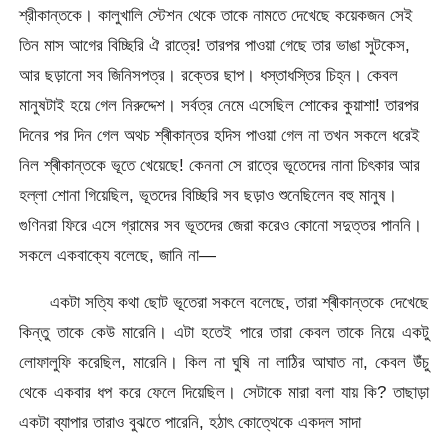
শ্রীকান্তকে। কালুখালি স্টেশন থেকে তাকে নামতে দেখেছে কয়েকজন সেই
তিন মাস আগের বিচ্ছিরি ঐ রাত্রে! তারপর পাওয়া গেছে তার ভাঙা সুটকেস,
আর ছড়ানো সব জিনিসপত্র। রক্তের ছাপ। ধস্তাধস্তির চিহ্ন। কেবল
মানুষটাই হয়ে গেল নিরুদ্দেশ। সর্বত্র নেমে এসেছিল শোকের কুয়াশা! তারপর
দিনের পর দিন গেল অথচ শ্ৰীকান্তর হদিস পাওয়া গেল না তখন সকলে ধরেই
নিল শ্ৰীকান্তকে ভূতে খেয়েছে! কেননা সে রাত্রে ভূতেদের নানা চিৎকার আর
হল্লা শোনা গিয়েছিল, ভূতদের বিচ্ছিরি সব ছড়াও শুনেছিলেন বহু মানুষ।
গুণিনরা ফিরে এসে গ্রামের সব ভূতদের জেরা করেও কোনো সদুত্তর পাননি।
সকলে একবাক্যে বলেছে, জানি না—
একটা সত্যি কথা ছোট ভূতেরা সকলে বলেছে, তারা শ্ৰীকান্তকে দেখেছে
কিন্তু তাকে কেউ মারেনি। এটা হতেই পারে তারা কেবল তাকে নিয়ে একটু
লোফালুফি করেছিল, মারেনি। কিল না ঘুষি না লাঠির আঘাত না, কেবল উঁচু
থেকে একবার ধপ করে ফেলে দিয়েছিল। সেটাকে মারা বলা যায় কি? তাছাড়া
একটা ব্যাপার তারাও বুঝতে পারেনি, হঠাৎ কোত্থেকে একদল সাদা