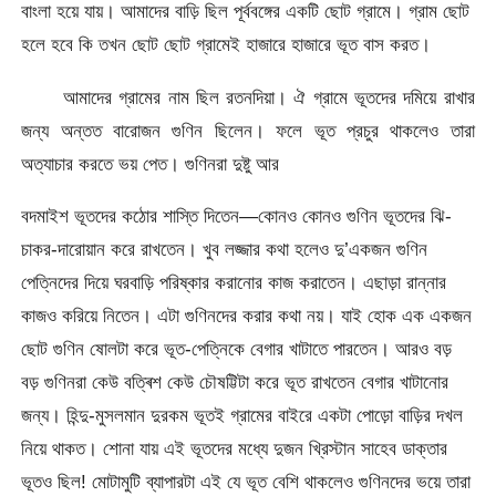
বাংলা হয়ে যায়। আমাদের বাড়ি ছিল পূর্ববঙ্গের একটি ছোট গ্রামে। গ্রাম ছোট
হলে হবে কি তখন ছোট ছোট গ্রামেই হাজারে হাজারে ভূত বাস করত।
আমাদের গ্রামের নাম ছিল রতনদিয়া। ঐ গ্রামে ভূতদের দমিয়ে রাখার
জন্য অন্তত বারোজন গুণিন ছিলেন। ফলে ভূত প্রচুর থাকলেও তারা
অত্যাচার করতে ভয় পেত। গুণিনরা দুষ্টু আর
বদমাইশ ভূতদের কঠোর শাস্তি দিতেন—কোনও কোনও গুণিন ভূতদের ঝি-
চাকর-দারোয়ান করে রাখতেন। খুব লজ্জার কথা হলেও দু’একজন গুণিন
পেত্নিদের দিয়ে ঘরবাড়ি পরিষ্কার করানোর কাজ করাতেন। এছাড়া রান্নার
কাজও করিয়ে নিতেন। এটা গুণিনদের করার কথা নয়। যাই হোক এক একজন
ছোট গুণিন ষোলটা করে ভূত-পেত্নিকে বেগার খাটাতে পারতেন। আরও বড়
বড় গুণিনরা কেউ বত্ৰিশ কেউ চৌষট্টিটা করে ভূত রাখতেন বেগার খাটানোর
জন্য। হিন্দু-মুসলমান দুরকম ভূতই গ্রামের বাইরে একটা পোড়ো বাড়ির দখল
নিয়ে থাকত। শোনা যায় এই ভূতদের মধ্যে দুজন খ্রিস্টান সাহেব ডাক্তার
ভূতও ছিল! মোটামুটি ব্যাপারটা এই যে ভূত বেশি থাকলেও গুণিনদের ভয়ে তারা