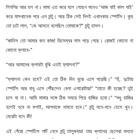
শিগগির আর হল না। মামা এত করে বলে গেছেন শুনেও ‘আজ যাই কাল যাই’
করে মাসখানেক পরে এল মন্টু। আর ঠিক সেই দিনই এখানকার স্পোর্টস। কুহু
তো চটে লাল, “কে আসতে বলেছিল তোমাকে?” মন্টু হাসল।
“জানিস তো আমার কত কাজ! ডিসেম্বর মাস পড়ে গেছে। রোজই কোনো না
কোনো ক্লাবে-”
“আর আমাদের ক্লাবটা বুঝি এতই ফ্যালনা?”
“ফ্যালনা কেন হবে? এই তো ঠিক দিন বুঝে এসে পড়েছি।” “হুঁ, দুটোয়
স্পোর্টস আর বাবু এসে পৌঁছলেন বেলা এগারোটায়!” “তাতে কী হয়েছ? তুই
চলে যা না। আমি মামার সঙ্গে ঠিক সময়ে গিয়ে হাজির হবো।” “শুধু হাজির
হলেই হবে না মশাই, আপনাকে নামতে হবে।” মন্টু মনে-মনে হেসে খুন।
মেয়েটা বলে কী!
এই গেঁয়ো স্পোর্টসে পার্ট নেবে মন্টু তালুকদার! তার ক্লাবের ছেলেরা শুনতে