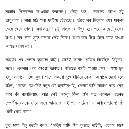
স্টার্টার পিস্তলের আওয়াজ করলেন। দৌড় শুরু। সকলের আগে মন্টু
তালুকদার। সারা মাঠ গলা ফাটিয়ে চেঁচাচ্ছে। হঠাত্‌ সব চিত্‌কার যেন ধাক্কা
খেয়ে থেমে গেল। অ্যাক্সিডেন্ট! মন্টু তালুকদার উপুর হয়ে পড়ে আছে ট্র্যাকের
উপর। সব লোক ছুটে চলেছে সেই দিকে। তখন অত ভিড় ঠেলে কাছে যাওয়া
আমার সাধ্য নয়।
সন্ধ্যার পর গেলাম কুহুদের বাড়ি। মাঠেই আলাপ করিয়ে দিয়েছিল ‘মন্টুদার’
সঙ্গে। একবার খবর নেওয়া দরকার। বাইরের ঘরেই পাওয়া গেল। পায়ে চুন
হলুদ লাগিয়ে দিচ্ছে কুহু। পাশে শুকনো মুখে দাঁড়িয়ে কেকা! আমাকে দেখে বলে
উঠল, “আচ্ছা, আপনিই বলুন তো জ্যাঠামশাই, নেহাত হাসি তামাশা করে সেই
কবে কী বলেছিলাম, আর সেই জন্যে কিনা ও’র মত একজন এতবড়
স্পোর্টসম্যানকে টেনে এনে আমাদের এই পচা মাঠে দৌড় করিয়ে ছাড়ল! কী
জেদী মেয়ে বাবা!”
কুহু মাথা নিচু করেই বলল, “সত্যি আমি ঠিক বুঝতে পারিনি, এরকম মাঠে