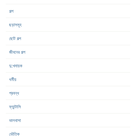
গল্প
ছড়াসমূহ
ছোট গল্প
জীবনের গল্প
দু:খদায়ক
ধর্মীয়
প্রবন্ধ
ফ্যান্টাসি
ভালবাসা
ভৌতিক