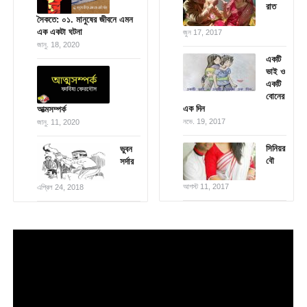
রাত
সৈকতে: ০১. মানুষের জীবনে এমন
এক একটা ঘটনা
জুন 17, 2017
জানু. 18, 2020
একটি
ভাই ও
একটি
বোনের
এক দিন
আত্মসম্পর্ক
নভে. 19, 2017
জানু. 11, 2020
সিনিয়র
ভুবন
বৌ
সর্দার
আগস্ট 11, 2017
এপ্রিল 24, 2018