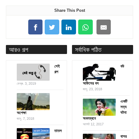
Share This Post
আরও গল্প
সর্বাধিক পঠিত
সেই
বউ
গল্প
অফিসের বস
ফেব্রু. 3, 2019
জানু. 23, 2018
একটি
সত্য
ঘটনা
অপেক্ষা
অবলম্বনে
জানু. 7, 2018
আগস্ট 12, 2017
তাতল
বাসর