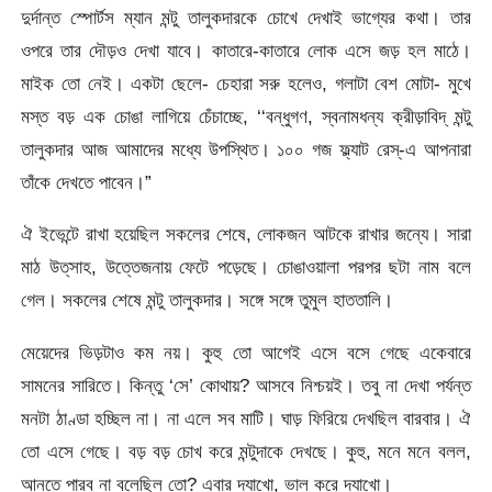
দুর্দান্ত স্পোর্টস ম্যান মন্টু তালুকদারকে চোখে দেখাই ভাগ্যের কথা। তার
ওপরে তার দৌড়ও দেখা যাবে। কাতারে-কাতারে লোক এসে জড় হল মাঠে।
মাইক তো নেই। একটা ছেলে- চেহারা সরু হলেও, গলাটা বেশ মোটা- মুখে
মস্ত বড় এক চোঙা লাগিয়ে চেঁচাচ্ছে, ‘‘বন্ধুগণ, স্বনামধন্য ক্রীড়াবিদ্ মন্টু
তালুকদার আজ আমাদের মধ্যে উপস্থিত। ১০০ গজ ফ্ল্যাট রেস্-এ আপনারা
তাঁকে দেখতে পাবেন।”
ঐ ইভেন্টে রাখা হয়েছিল সকলের শেষে, লোকজন আটকে রাখার জন্যে। সারা
মাঠ উত্‌সাহ, উত্তেজনায় ফেটে পড়েছে। চোঙাওয়ালা পরপর ছটা নাম বলে
গেল। সকলের শেষে মন্টু তালুকদার। সঙ্গে সঙ্গে তুমুল হাততালি।
মেয়েদের ভিড়টাও কম নয়। কুহু তো আগেই এসে বসে গেছে একেবারে
সামনের সারিতে। কিন্তু ‘সে’ কোথায়? আসবে নিশ্চয়ই। তবু না দেখা পর্যন্ত
মনটা ঠাণ্ডা হচ্ছিল না। না এলে সব মাটি। ঘাড় ফিরিয়ে দেখছিল বারবার। ঐ
তো এসে গেছে। বড় বড় চোখ করে মন্টুদাকে দেখছে। কুহু, মনে মনে বলল,
আনতে পারব না বলেছিল তো? এবার দ্যাখো, ভাল করে দ্যাখো।