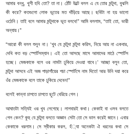
আমার বন্ধু, খুশী হবি তো? তা না। ঠোঁট উল্টে বলল এ যে তোর মন্টুদা, বুঝলি
কী করে? কতগুলো লোক ভূতের মত দাঁড়িয়ে আছে। ছবিটা না হয় ভালো
ওঠেনি। তাই বলে আমার মন্টুদাকে ভূত বলবে!” আমি বললাম, “তাই তো, ভারী
অন্যায়।”
“আরো কী বলল শুনুন না। ‘খুব যে মন্টুদা মন্টুদা করিস, নিয়ে আয় না একবার,
দেখি কত বড় স্পোর্টসম্যান। এই তো আসছে মাসে আমাদের মাঠে স্পোর্টস
হচ্ছে। মেজকাকে বলে ওর নামটা ঢুকিয়ে দেওয়া যাবে।’ আচ্ছা বলুন তো,
মন্টুদা আসবে এই অজ পাড়াগাঁয়ের পচা স্পোর্টসে নাম দিতে! আর উনি দয়া করে
ওঁর মেজকাকে বলে তাকে ঢুকিয়ে দেবেন!”
বলেই কান্না চাপতে চাপতে ছুটে বেরিয়ে গেল।
আঘাতটা সত্যিই ওর খুব লেগেছে। লাগবারই কথা। কেকাই বা ওসব বলতে
গেল কেন? কুহু যে মন্টুদা বলতে অজ্ঞান সেটা তো সে ভাল করেই জানে। এবার
কেকাকে ধরলাম। সে স্বীকার করল, হঁ্যা অনেকটা ঐ ধরনের কথা সে