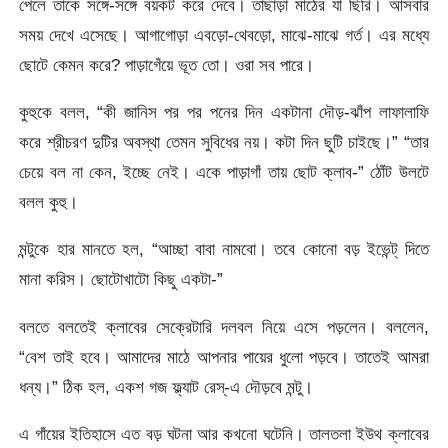
পেলে তাকে সঙ্গে-সঙ্গে বয়কট করে দেবে। তাছাড়া মাঠের যা ছিরি। আসবার
সময় দেখে এসেছে। আগাগোড়া এবড়ো-থেবড়ো, মাঝে-মাঝে গর্ত। এর মধ্যে
ছোটে কেমন করে? পাড়াগেঁয়ে ভূত তো। ওরা সব পারে।
কুহুকে বলল, “কী জানিস পর পর পনের দিন একটানা দৌড়-ঝাঁপ লাফালাফি
করে শ্রীচরণ দুটির অবস্থা তেমন সুবিধের নয়। কটা দিন ছুটি চাইছে।” “তার
চেয়ে বল না কেন, ইচ্ছে নেই। একে পাড়াগাঁ তায় ছোট ক্লাব-” ঠোঁট উলটে
বলল কুহু।
মন্টুকে হার মানতে হল, “আচ্ছা বাবা নামবো। তবে কোনো বড় ইভেন্ট্ দিতে
মানা করিস। ছোটোখাটো কিছু একটা-”
বলতে বলতেই ক্লাবের সেক্রেটারি দলবল নিয়ে এসে পড়লেন। বললেন,
“বেশ তাই হবে। আমাদের মাঠে আপনার পায়ের ধুলো পড়বে। তাতেই আমরা
ধন্য।” ঠিক হল, একশ গজ ফ্ল্যাট রেস্-এ দৌড়বে মন্টু।
এ গাঁয়ের ইতিহাসে এত বড় ঘটনা আর কখনো ঘটেনি। তালতলা ইউথ ক্লাবের