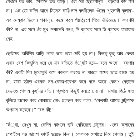
যেখানে যত ভাব, সেখানে তত আড়ি। ওরা তো ছেলেমানুষ। বড়রাও কম যান
না। এই তো কদিন আগে মিসেস কাঞ্জিলাল বলছিলেন ওঁদের ‘গৃহলক্ষী ক্লাব’-
এর মেম্বার ছিলেন পঞ্চান্ন, কমে কমে পঁয়ত্রিশে গিয়ে দাঁড়িয়েছে। কারণটা
কী? না, এর সঙ্গে ওঁর মুখ দেখাদেখি বন্ধ, সি ব্লকের সঙ্গে ডি ব্লকের যাতায়াত
নেই।
ছোটদের অবিশ্যি আড়ি থেকে ভাব হতে দেরি হয় না। কিন্তু কুহু আর কেকা
এবার বেশ কিছুদিন ধরে যে যার বাড়িতে গঁ্যাট হয়ে– বসে আছে। ব্যাপার
কী? একটা দিন মুখোমুখি বসে বকবক করতে না পারলে যাদের ভাত হজম হয়
না, তারা হঠাত্‌ এরকম নন-কোঅপারেশন করে বসে আছে কেন? বেড়াতে
বেড়াতে গেলাম কুহুদির বাড়ি। প্রথমে কিছুই বলতে চায় না। মাথায় পিঠে হাত
বুলিয়ে অনেক করে বোঝাতে চোখ ছলছল করে বলল, “কেকাটা আমার মন্টুদাকে
অপমান করেছে।” “বল কী!”
“হঁ্যা, দেখুন না, সেদিন কাগজে ছবি বেরিয়েছে মন্টুদার। ওদের ক্লাবের
স্পোর্টসে লঙ জাম্পে ফার্স্ট হয়েছে কিনা। কেকাকে দেখাতে নিয়ে গেলাম। তুই