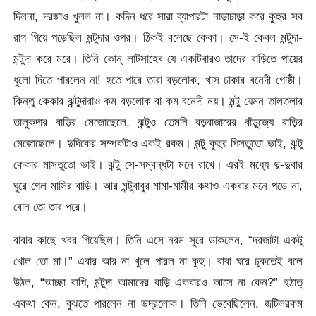
দিলনা, দরজাও খুলল না। কদিন ধরে সারা ব্যাপারটা নাড়াচাড়া করে কুহুর সব
রাগ গিয়ে পড়েছিল মন্টুদার ওপর। ঠিকই বলেছে কেকা। সে-ই কেবল মন্টুদা-
মন্টুদা করে মরে। তিনি কোন্ লাটসাহেব যে একটিবারও তাদের বাড়িতে পায়ের
ধুলো দিতে পারলেন না! হতে পারে তারা বড়লোক, খাস ঢাকার বনেদী গোষ্ঠী।
কিন্তু কেকার ঝন্টুদারাও কম বড়লোক বা কম বনেদী নয়। মন্টু যেমন তালতলার
তালুকদার বাড়ির মেজোছেলে, ঝন্টুও তেমনি বড়বাজারের বাঁড়ুজ্যে বাড়ির
মেজোছেলে। দুদিকের সম্পর্কটাও একই রকম। মন্টু কুহুর পিসতুতো ভাই, ঝন্টু
কেকার মাসতুতো ভাই। ঝন্টু সে-সম্বন্ধটা মনে রাখে। এরই মধ্যে দু-দুবার
ঘুরে গেল মাসির বাড়ি। আর মন্টুবাবুর মামা-মামীর কথাও একবার মনে পড়ে না,
বোন তো তার পরে।
বাবার কাছে খবর গিয়েছিল। তিনি এসে নরম সুরে ডাকলেন, “দরজাটা একটু
খোল তো মা।” এবার আর না খুলে পারল না কুহু। বাবা ঘরে ঢুকতেই বলে
উঠল, “আচ্ছা বাপি, মন্টুদা আমাদের বাড়ি একবারও আসে না কেন?” হঠাত্‌
একথা কেন, বুঝতে পারলেন না ভদ্রলোক। তিনি ভেবেছিলেন, জটিলরকম