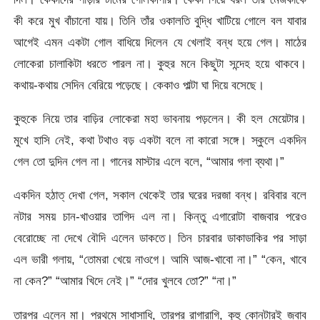
কী করে মুখ বাঁচানো যায়। তিনি তাঁর ওকালতি বুদ্ধি খাটিয়ে গোলে বল যাবার
আগেই এমন একটা গোল বাধিয়ে দিলেন যে খেলাই বন্ধ হয়ে গেল। মাঠের
লোকেরা চালাকিটা ধরতে পারল না। কুহুর মনে কিছুটা সন্দেহ হয়ে থাকবে।
কথায়-কথায় সেদিন বেরিয়ে পড়েছে। কেকাও পাল্টা ঘা দিয়ে বসেছে।
কুহুকে নিয়ে তার বাড়ির লোকেরা মহা ভাবনায় পড়লেন। কী হল মেয়েটার।
মুখে হাসি নেই, কথা টথাও বড় একটা বলে না কারো সঙ্গে। স্কুলে একদিন
গেল তো দুদিন গেল না। গানের মাস্টার এলে বলে, “আমার গলা ব্যথা।”
একদিন হঠাত্‌ দেখা গেল, সকাল থেকেই তার ঘরের দরজা বন্ধ। রবিবার বলে
নটার সময় চান-খাওয়ার তাগিদ এল না। কিন্তু এগারোটা বাজবার পরেও
বেরোচ্ছে না দেখে বৌদি এলেন ডাকতে। তিন চারবার ডাকাডাকির পর সাড়া
এল ভারী গলায়, “তোমরা খেয়ে নাওগে। আমি আজ-খাবো না।” “কেন, খাবে
না কেন?” “আমার খিদে নেই।” “দোর খুলবে তো?” “না।”
তারপর এলেন মা। প্রথমে সাধাসাধি, তারপর রাগারাগি, কুহু কোনটারই জবাব