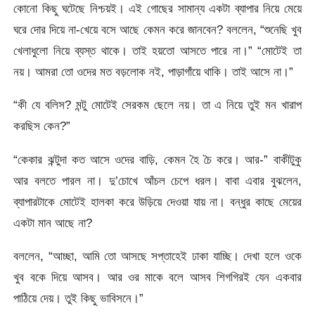
কোনো কিছু ঘটেছে নিশ্চয়ই। এই গোছের সামান্য একটা ব্যাপার নিয়ে মেয়ে
ঘরে দোর দিয়ে না-খেয়ে বসে আছে কেমন করে জানবেন? বললেন, “শুনেছি খুব
খেলাধুলো নিয়ে ব্যস্ত থাকে। তাই হয়তো আসতে পারে না।” “মোটেই তা
নয়। আমরা তো ওদের মত বড়লোক নই, পাড়াগাঁয়ে থাকি। তাই আসে না।”
“কী যে বলিস? মন্টু মোটেই সেরকম ছেলে নয়। তা এ নিয়ে তুই মন খারাপ
করছিস কেন?”
“কেকার ঝন্টুদা কত আসে ওদের বাড়ি, কেমন হৈ চৈ করে। আর-” বাকীটুকু
আর বলতে পারল না। দু’চোখে আঁচল চেপে ধরল। বাবা এবার বুঝলেন,
ব্যাপারটাকে মোটেই হালকা করে উড়িয়ে দেওয়া যায় না। বন্ধুর কাছে মেয়ের
একটা মান আছে না?
বললেন, “আচ্ছা, আমি তো আসছে সপ্তাহেই ঢাকা যাচ্ছি। দেখা হলে ওকে
খুব বকে দিয়ে আসব। আর ওর মাকে বলে আসব শিগগিরই যেন একবার
পাঠিয়ে দেয়। তুই কিছু ভাবিসনে।”