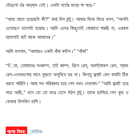
দৌড়নো ওঁর অভ্যাস নেই। একটা গর্তের মধ্যে পা পড়ে-”
“আহা তাতে হয়েছেটা কী?” বাধা দিল মন্টু। আমার দিকে ফিরে বলল, “আপনি
এসেছেন ভালোই হয়েছে। আমি এদের কিছুতেই বোঝাতে পারছি না, এরকম
হামেশাই ঘটে থাকে আমাদের।”
আমি বললাম, “আমারও একটা ধাঁধা কাটল।” “ধাঁধা!”
“হঁ্যা, তোমাদের লংজাম্প, হাই জাম্প, রিলে রেস্, অবস্ট্যাকল রেস, স্যাক
রেস-এসবগুলোর মানে বুঝতে অসুবিধে হয় না। কিন্তু ফ্ল্যাট রেস কথাটা ঠিক
ধরতে পারিনি। আজ সব পরিষ্কার হয়ে গেল যখন দেখলাম-” “আমি ফ্ল্যাট হয়ে
পড়ে আছি,” বলে হো হো করে হেসে উঠল মন্টু। তাকে ছাপিয়ে গেল কুহু ও
কেকার খিলখিল হাসি।
গল্পের বিষয়:
ভৌতিক