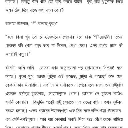
বলেছে। কিন্তু খালি-খালি তো আর বলতে যায়নি। কুহু তার ঝন্টুদাকে নিয়ে
অমন ঠেস দিয়ে বাজে কথা বলল কেন?
জানতে চাইলাম, “কী বলেছে কুহু?”
“বলে কিনা খুব তো মোহামেড়ানের প্লেয়ার বলে ঢাক পিটিয়েছিলি। তোর
মেজকা যদি খেলা বন্ধ করে না দিতেন, দেখা যেত। এসব কথার মানে কী
আপনিই বলুন।”
ঘটনাটা আমি জানি। তোমরা যখন আনন্দমেলা পড় তোমাদেরও নিশ্চয়ই মনে
আছে। কুহুর মুখে হরদম ‘মন্টুদা এই করেছে, মন্টুদা ঐ করেছে’ শুনে শুনে
কেকার কান ঝালাপালা। একদিন আর থাকতে না পেরে বলে বসল, তার ঝন্টুদাও
একজন দুর্দান্ত ফুটবলার, মোহামেড়ানে খেলে। আসলে সে ফুটবল মাঠেও
যায়নি কোনদিন। কিছুদিন পরেই ঝন্টু বেড়াতে এল ওদের বাড়ি। তখন ফুটবল
মরশুম চলছে। ওদের গ্রামের উত্তরপাড়া এফ সির সঙ্গে দক্ষিণপাড়া ইলেভেন-
এর সেমি-ফাইন্যাল। আর যায় কোথায়! সবাই মিলে ধরে বেঁধে তাকে নামিয়ে
দিল। কেকাদের পাড়ার টীমের গোলকীপার। কেকা গিয়ে ধরল তার মেজকাকে