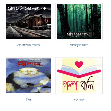
রেল স্টেশনের নরখাদক
বোমাইবুরুর জঙ্গলে
বিপদ
মৃত্যু পুতুল