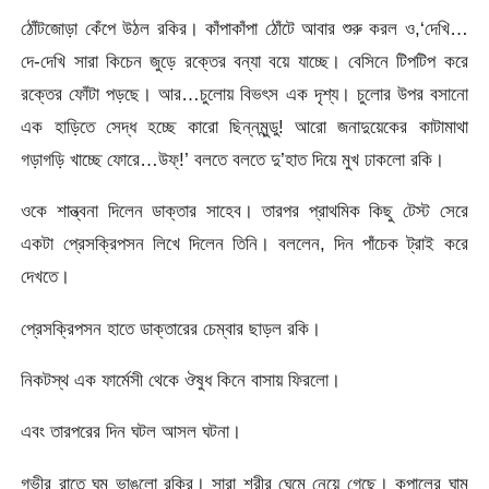
ঠোঁটজোড়া কেঁপে উঠল রকির। কাঁপাকাঁপা ঠোঁটে আবার শুরু করল ও,‘দেখি…
দে-দেখি সারা কিচেন জুড়ে রক্তের বন্যা বয়ে যাচ্ছে। বেসিনে টিপটিপ করে
রক্তের ফোঁটা পড়ছে। আর…চুলোয় বিভৎস এক দৃশ্য। চুলোর উপর বসানো
এক হাড়িতে সেদ্ধ হচ্ছে কারো ছিন্নমুন্ডু! আরো জনাদুয়েকের কাটামাথা
গড়াগড়ি খাচ্ছে ফোরে…উফ্!’ বলতে বলতে দু’হাত দিয়ে মুখ ঢাকলো রকি।
ওকে শান্ত্বনা দিলেন ডাক্তার সাহেব। তারপর প্রাথমিক কিছু টেস্ট সেরে
একটা প্রেসক্রিপসন লিখে দিলেন তিনি। বললেন, দিন পাঁচেক ট্রাই করে
দেখতে।
প্রেসক্রিপসন হাতে ডাক্তারের চেম্বার ছাড়ল রকি।
নিকটস্থ এক ফার্মেসী থেকে ঔষুধ কিনে বাসায় ফিরলো।
এবং তারপরের দিন ঘটল আসল ঘটনা।
গভীর রাতে ঘুম ভাঙলো রকির। সারা শরীর ঘেমে নেয়ে গেছে। কপালের ঘাম