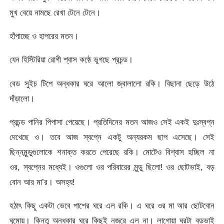
মুখ বেয়ে নামছে রেখা টেনে টেনে।
হাঁপাচ্ছে ও হাপরের মতন।
যেন হিস্টিরিয়া রোগী শ্বাস কষ্ঠে ভুগছে প্রচন্ড।
বেড সুইচ টিপে অন্ধকার ঘরে আলো জ্বালালো রকি। বিছানা ছেড়ে উঠে
দাঁড়ালো।
প্রচন্ড পানির পিপাসা পেয়েছে। প্রতিদিনের মতন আজও সেই একই দুঃস্বপ্ন
দেখেছে ও। তবে আজ স্বপ্নে একটু অন্যরকম ছাপ এসেছে। সেই
ছিন্নমুন্ডুগুলোকে শনাক্ত করতে পেরেছে রকি। মোটেও বিশ্বাস হচ্ছিল না
ওর, স্বপ্নের মধ্যেই। ওগুলো ওর পরিবারের মুন্ডু ছিলো! ওর ছোটভাই, বড়
বোন আর মা’র। অসহ্য!
হঠাৎ কিছু একটা ভেবে পাশের ঘরে এল রকি। এ ঘরে ওর মা আর ছোটবোন
ঘুমোয়। কিন্তু অন্ধকার ঘরে কিছুই নজরে এল না। লাগোয়া ঘরটা বড়ভাই