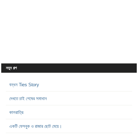
নতুন গল্প
বন্ধন Ties Story
দেখতে চাই শেষের সমাধান
কালরাত্রি
একটি ফেসবুক ও রাজার ছোট মেয়ে।