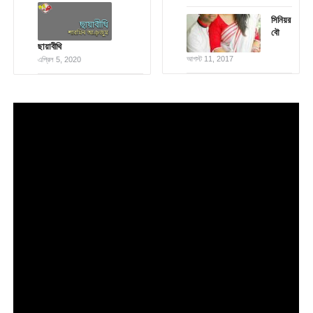
সিনিয়র
বৌ
ছায়াবীথি
আগস্ট 11, 2017
এপ্রিল 5, 2020