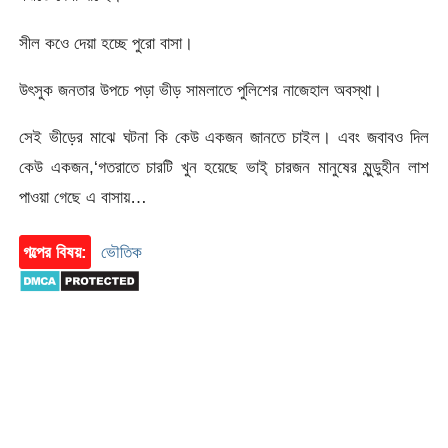
সীল কওে দেয়া হচ্ছে পুরো বাসা।
উৎসুক জনতার উপচে পড়া ভীড় সামলাতে পুলিশের নাজেহাল অবস্থা।
সেই ভীড়ের মাঝে ঘটনা কি কেউ একজন জানতে চাইল। এবং জবাবও দিল
কেউ একজন,‘গতরাতে চারটি খুন হয়েছে ভাই্ চারজন মানুষের মুন্ডুহীন লাশ
পাওয়া গেছে এ বাসায়…
গল্পের বিষয়:
ভৌতিক