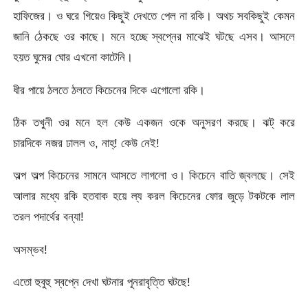
হাফিজের। ও ঘরে গিয়েও কিছুই দেখতে পেল না রকি। অথচ সবকিছুই কেমন
জানি ঠেকছে ওর কাছে। মনে হচ্ছে স্বপ্নের মাঝেই ঘটছে এসব। আসলে
হয়ত ঘুমের ঘোর এখনো কাটেনি।
ধীর পায়ে ঠলতে ঠলতে কিচেনের দিকে এগোলো রকি।
ঠিক তখুনী ওর মনে হল কেউ একজন ওকে অনুসরণ করছে। ঝট্ করে
চারদিকে নজর ঢালল ও, নাহ্! কেউ নেই!
অল্প অল্প কিচেনের সামনে আসতে লাগলো ও। কিচেনে বাতি জ্বলছে। সেই
আলার মধ্যে রকি হতবাক হয়ে ল্য করল কিচেনের ফোর জুড়ে টকটকে লাল
তরল পদার্থের বন্যা!
অসম্ভব!
এতো হুবুহু স্বপ্নে দেখা ঘটনার পূনরাবৃত্তি ঘটছে!