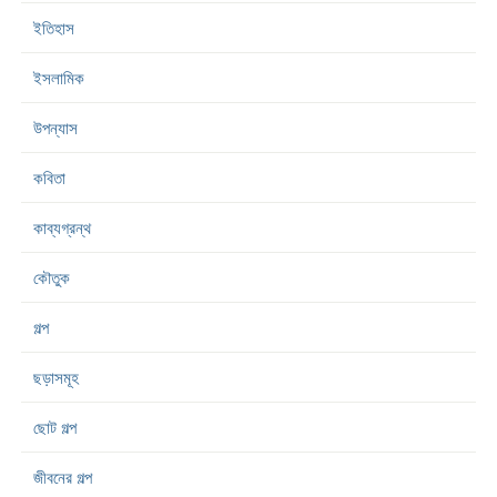
ইতিহাস
ইসলামিক
উপন্যাস
কবিতা
কাব্যগ্রন্থ
কৌতুক
গল্প
ছড়াসমূহ
ছোট গল্প
জীবনের গল্প