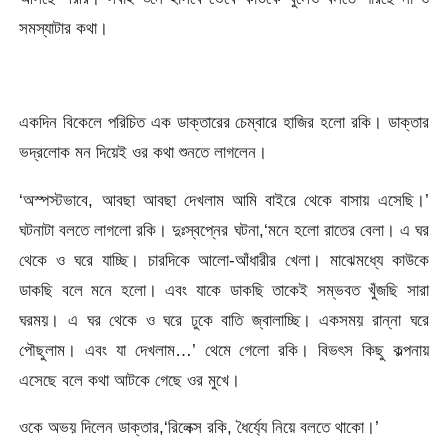
সমস্যাটার কথা।
একদিন বিকেলে পরিচিত এক ডাক্তারের চেম্বারে হাজির হলো রকি। ডাক্তার
ভদ্রলোক মন দিয়েই ওর কথা শুনতে লাগলেন।
‘অস্পস্টভাবে, আবছা আবছা দেখলাম আমি বাইরে থেকে বাসায় এসেছি।’
ঘটনাটা বলতে লাগলো রকি। দুঃস্বপ্নের ঘটনা,‘মনে হলো রাতের বেলা। এ ঘর
থেকে ও ঘরে যাচ্ছি। চারদিকে আলো-আঁধারীর খেলা। মাঝেমধ্যে কাউকে
ডাকছি বলে মনে হলো। এবং যাকে ডাকছি তাকেই সম্ভবত খুঁজছি সারা
ঘরময়। এ ঘর থেকে ও ঘরে ঢুকে বাতি জ্বালাচ্ছি। একসময় রান্না ঘরে
পৌছুলাম। এবং যা দেখলাম…’ থেমে গেলো রকি। বিভৎস কিছু কল্পনায়
এসেছে বলে কথা আটকে গেছে ওর মুখে।
ওকে অভয় দিলেন ডাক্তার,‘রিলেক্স রকি, ধৈর্য্যে নিয়ে বলতে থাকো।’