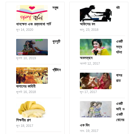
সবুজ
বউ
ধানক্ষেত এবং রক্তমাখা শার্ট
অফিসের বস
জুন 14, 2020
জানু. 23, 2018
খুনসুটি
একটি
সত্য
ঘটনা
অবলম্বনে
জুলাই 10, 2019
আগস্ট 12, 2017
খ্ৰীষ্টান
বাসর
রাত
দালালের কাহিনী
জুলাই 16, 2018
জুন 17, 2017
একটি
ভাই ও
একটি
বোনের
শিক্ষনীয় গল্প
এক দিন
জুন 18, 2017
নভে. 19, 2017