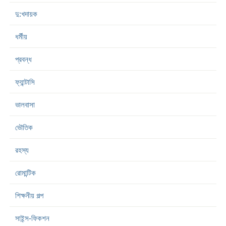
দু:খদায়ক
ধর্মীয়
প্রবন্ধ
ফ্যান্টাসি
ভালবাসা
ভৌতিক
রহস্য
রোমান্টিক
শিক্ষনীয় গল্প
সাইন্স-ফিকশন