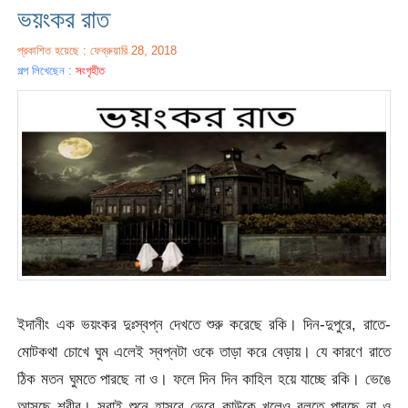
ভয়ংকর রাত
প্রকাশিত হয়েছে : ফেব্রুয়ারি 28, 2018
গল্প লিখেছেন :
সংগৃহীত
ইদানীং এক ভয়ংকর দুঃস্বপ্ন দেখতে শুরু করেছে রকি। দিন-দুপুরে, রাতে-
মোটকথা চোখে ঘুম এলেই স্বপ্নটা ওকে তাড়া করে বেড়ায়। যে কারণে রাতে
ঠিক মতন ঘুমতে পারছে না ও। ফলে দিন দিন কাহিল হয়ে যাচ্ছে রকি। ভেঙে
আসছে শরীর। সবাই শুনে হাসবে ভেবে কাউকে খুলেও বলতে পারছে না ও