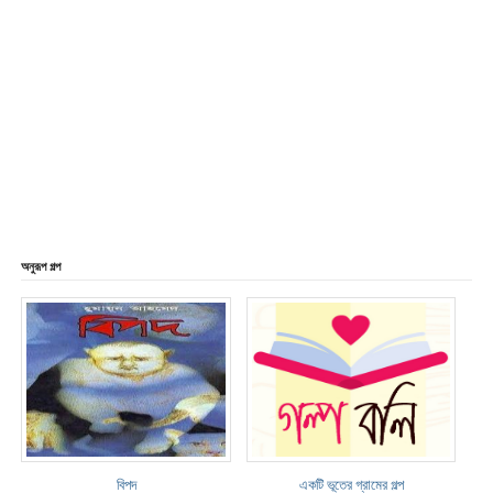
অনুরূপ গল্প
বিপদ
একটি ভূতের গ্রামের গল্প