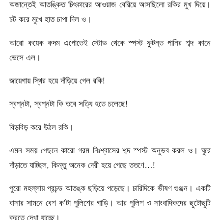
অজান্তেই আতঙ্কিত চিৎকারের আওয়াজ বেরিয়ে আসছিলো রকির মুখ দিয়ে।
চট করে মুখে হাত চাপা দিল ও।
আরো কয়েক কদম এগোতেই স্টোভ থেকে স্পস্ট ফুটন্ত পানির শব্দ কানে
ভেসে এল।
জায়েগায় স্থির হয়ে দাঁড়িয়ে গেল রকি!
স্বপ্নটা, স্বপ্নটা কি তবে সত্যি হতে চলেছে!
বিড়বিড় করে উঠল রকি।
এমন সময় পেছনে কারো গরম নিঃশ্বাসের শব্দ স্পস্ট অনুভব করল ও। ঘুরে
দাঁড়াতে যাচ্ছিল, কিন্তু অনেক দেরী হয়ে গেছে ততণে…!
পুরো মহল্লায় প্রচন্ড আতঙ্ক ছড়িয়ে পড়েছে। চারিদিকে ভীষণ গুঞ্জন। একটি
বাসার সামনে বেশ ক’টা পুলিশের গাড়ি। আর পুলিশ ও সাংবাদিকদের ছুটোছুটি
করতে দেখা যাচ্ছে।