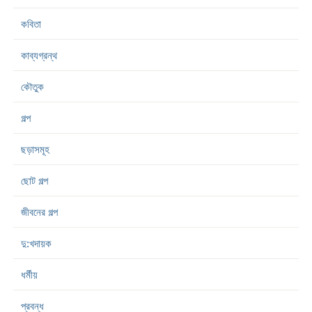
কবিতা
কাব্যগ্রন্থ
কৌতুক
গল্প
ছড়াসমূহ
ছোট গল্প
জীবনের গল্প
দু:খদায়ক
ধর্মীয়
প্রবন্ধ