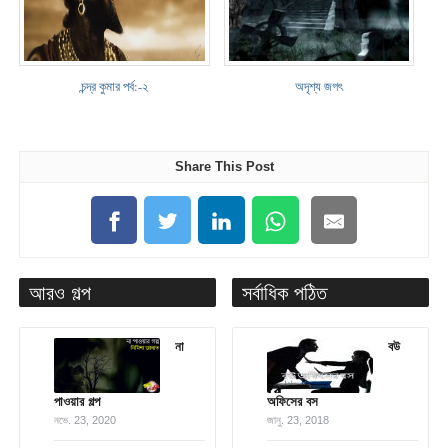
চন্দ্র কুমার পর্ব:-২
অদৃশ্য জগৎ
Share This Post
আরও গল্প
সর্বাধিক পঠিত
না
বউ
পাওয়ার গল্প
অফিসের বস
নভে. 23, 2020
জানু. 23, 2018