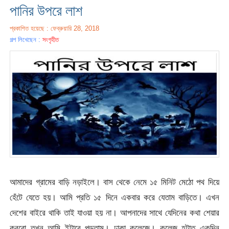
পানির উপরে লাশ
প্রকাশিত হয়েছে : ফেব্রুয়ারি 28, 2018
গল্প লিখেছেন :
সংগৃহীত
আমাদের গ্রামের বাড়ি নড়াইলে। বাস থেকে নেমে ১৫ মিনিট মেঠো পথ দিয়ে
হেঁটে যেতে হয়। আমি প্রতি ১৫ দিনে একবার করে যেতাম বাড়িতে। এখন
দেশের বাইরে থাকি তাই যাওয়া হয় না। আপনাদের সাথে যেদিনের কথা শেয়ার
করবো তখন আমি ইন্টারে পড়তাম। ঢাকা কলেজে। কলেজ হটাত একদিন