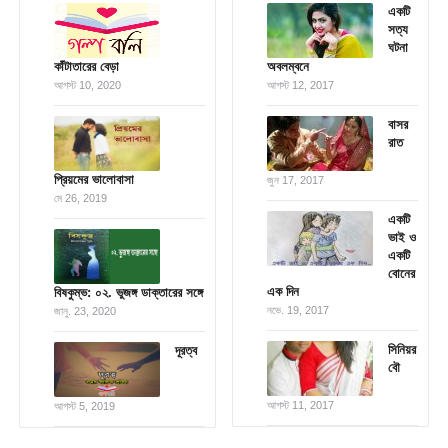
একটি
সত্য
ঘটনা
কাঁটাতারের বেড়া
অবলম্বনে
আগস্ট 10, 2020
আগস্ট 12, 2017
বাসর
রাত
প্রিয়মের ভালোবাসা
জুন 17, 2017
মে 26, 2019
একটি
ভাই ও
একটি
বোনের
এক দিন
বিষকুম্ভ: ০২. ভুজঙ্গ ডাক্তারের সঙ্গে
নভে. 19, 2017
জানু. 23, 2020
সিনিয়র
দূরত্ব
বৌ
আগস্ট 11, 2017
আগস্ট 5, 2019