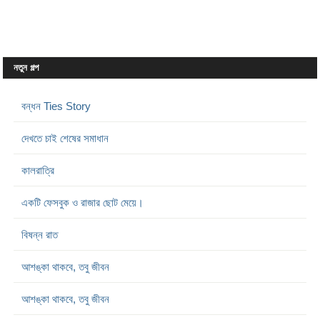
নতুন গল্প
বন্ধন Ties Story
দেখতে চাই শেষের সমাধান
কালরাত্রি
একটি ফেসবুক ও রাজার ছোট মেয়ে।
বিষন্ন রাত
আশঙ্কা থাকবে, তবু জীবন
আশঙ্কা থাকবে, তবু জীবন