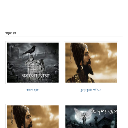
অনুরূপ গল্প
কালো ছায়া
চন্দ্র কুমার পর্ব :-৭