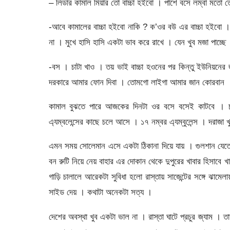
– লিডার কামাল মিয়ার তো বাচ্চা হইবো । পাশে বসে লম্বা মতো 
-আবে কামালের বাচ্চা হইবো নাকি ? ক’ওর বউ এর বাচ্চা হইবো 
না । মুখে হাসি হাসি একটা ভাব করে রাখে । যেন খুব মজা পাচ্ছে
-বস । চাটা খাও । তয় ভাই বাচ্চা হওনের পর কিন্তু ইউনিয়ন
দরকারে আমার ফোন দিবা । তোমগো লাইগা আমার জান কোরবান । বল
কামাল বুঝতে পারে আজকের দিনটা ওর বসে বসেই কাটবে । চ
এ্যম্বলেন্সের কাছে চলে আসে । ১৭ নম্বর এ্যম্বুলেন্স । দরাজা খু
এমন সময় সোলেমান এসে একটা ঠিকানা দিয়ে যায় । গুলশান যেত
বন রুটি নিয়ে নেয় বাহার এর দোকান থেকে দুপুরের খাবার হিসাবে খা
গাড়ি চালালে আরেকটা সুবিধা হলো রাস্তায় সাজেন্টের সঙ্গে ঝামেলা
সাইড দেয় । কথাটা অনেকটা সত্য ।
দেশের অবস্থা খুব একটা ভাল না । রাস্তা ঘাটে প্রচুর জ্যাম । তাড়