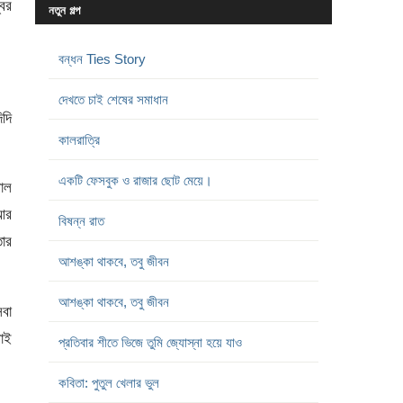
্বর
নতুন গল্প
বন্ধন Ties Story
দেখতে চাই শেষের সমাধান
িদি
কালরাত্রি
একটি ফেসবুক ও রাজার ছোট মেয়ে।
মাল
আর
বিষন্ন রাত
তার
আশঙ্কা থাকবে, তবু জীবন
আশঙ্কা থাকবে, তবু জীবন
েবা
বাই
প্রতিবার শীতে ভিজে তুমি জ্যোস্না হয়ে যাও
কবিতা: পুতুল খেলার ভুল