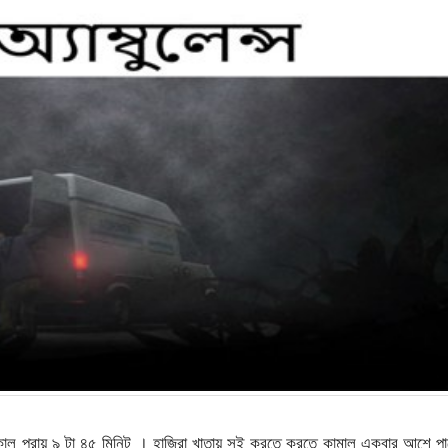
ল প্রায় ৯ টা ৪৫ মিনিট । হাজিরা খাতায় সই করতে করতে কামাল একবার আশে প