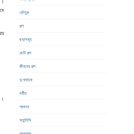
 ।
ুমে
কৌতুক
গল্প
আয়
ছড়াসমূহ
ছোট গল্প
জীবনের গল্প
দু:খদায়ক
ধর্মীয়
ে ।
প্রবন্ধ
ফ্যান্টাসি
ভালবাসা