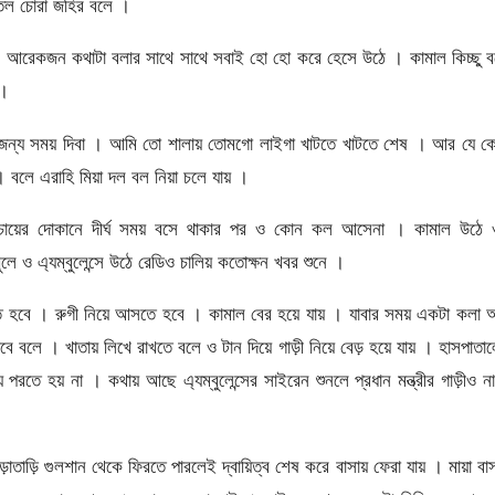
তেল চোরা জহির বলে ।
। আরেকজন কথাটা বলার সাথে সাথে সবাই হো হো করে হেসে উঠে । কামাল কিচ্ছু 
 ।
ের জন্য সময় দিবা । আমি তো শালায় তোমগো লাইগা খাটতে খাটতে শেষ । আর যে 
ে এরাহি মিয়া দল বল নিয়া চলে যায় ।
ায়ের দোকানে দীর্ঘ সময় বসে থাকার পর ও কোন কল আসেনা । কামাল উঠে 
লে ও এ্যম্বুলেন্সে উঠে রেডিও চালিয় কতোক্ষন খবর শুনে ।
ে হবে । রুগী নিয়ে আসতে হবে । কামাল বের হয়ে যায় । যাবার সময় একটা কলা
বে বলে । খাতায় লিখে রাখতে বলে ও টান দিয়ে গাড়ী নিয়ে বেড় হয়ে যায় । হাসপাতা
য় পরতে হয় না । কথায় আছে এ্যম্বুলেন্সের সাইরেন শুনলে প্রধান মন্ত্রীর গাড়ীও ন
াতাড়ি গুলশান থেকে ফিরতে পারলেই দ্বায়িত্ব শেষ করে বাসায় ফেরা যায় । মায়া বাস