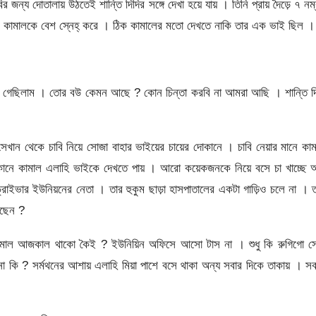
জন্য দোতালায় উঠতেই শান্তি দিদির সঙ্গে দেখা হয়ে যায় । তিনি প্রায় দৈড়ে ৭ নম
ার্স । কামালকে বেশ স্নেহ্ করে । ঠিক কামালের মতো দেখতে নাকি তার এক ভাই ছিল ।
িতে গেছিলাম । তোর বউ কেমন আছে ? কোন চিন্তা করবি না আমরা আছি । শান্তি দ
েখান থেকে চাবি নিয়ে সোজা বাহার ভাইয়ের চায়ের দোকানে । চাবি নেয়ার মানে কা
নে কামাল এলাহি ভাইকে দেখতে পায় । আরো কয়েকজনকে নিয়ে বসে চা খাচ্ছে 
রাইভার ইউনিয়নের নেতা । তার হুকুম ছাড়া হাসপাতালের একটা গাড়িও চলে না । 
আছেন ?
পার কামাল আজকাল থাকো কৈই ? ইউনিয়িন অফিসে আসো টাস না । শুধু কি রুগিগো স
কি ? সর্মথনের আশায় এলাহি মিয়া পাশে বসে থাকা অন্য সবার দিকে তাকায় । স