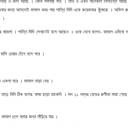
া বলেছে ও ভাল আছে । কোন সমস্যা নাই । তাই ও এখন অনেকটা নিশ্চিন্তে আছে
দেবার জন্য আসতেই কামাল খবর পায় শান্তি দিদি ওকে কয়েকবার খুঁজেছে । অফিস র
ে ।
 বসার জায়গা । শান্তি দিদি সেখানেই বসে আছেন । ওকে দেখে বলেন- কামাল এদিকে 
খালি চেয়ার টেনে বসে পরে ।
কলা ঘরে । কামাল তাড়া দেয় ।
াড়ে দিদি ঠিক বলেছ কাজ ছাড়া ডাকেনি । শুন ২১ নম্বর বেডের রুগীডা মারা গেছ
াল চলে যাবার জন্য দাঁড়িয়ে যায় ।