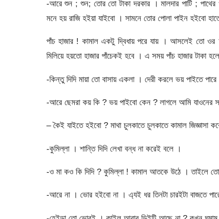
-আরে শুন ; শুন; তোর তো টাকা দরকার । মালদার পাটি ; পাথের
মনে হয় রাজি হইয়া যাইবো । সামনে তোর পোলা পাইন হইবো হাতে
পাঁচ হাজার ! কামাল একটু দ্বিধায় পরে যায় । আসলেই তো ওর 
মিলিয়ে হয়তো হাজার পাঁচেকই হবে । এ সময় পাঁচ হাজার টাকা হলে 
-কিন্তু দিদি মায়া তো বাসায় একলা । দেরী করলে ভয় পাইতে পারে
-আরে ছেমরা কয় কি ? ভয় পাইবো কেন ? লাগলে আমি যাওনের সময়
– কৈই যাইতে হইবো ? মাথা চুলকাতে চুলকাতে কামাল জিজ্ঞাসা ক
-কুমিল্লা । শান্তি দিদি লেখা বন্ধ না করেই বলে ।
-ও মা কও কি দিদি ? কুমিল্লা ! কামাল আতকে উঠে । তাইলে ত
-আরে না । ভোর হইবো না । এ্যই ধর তিনটা চারইটা বাজতে পার
-হেইডা তো ভোরই । কাইল আবার ডিইটি আছে না ? কখন ঘুমামু