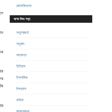
জোনাকিগুলো
বলে
গল্পের বিষয় সমূহ
কোন
অনুপ্রেরণা
অনুবাদ
ওর
অন্যান্য
ইতিহাস
 আর
ইসলামিক
লের
াকি
উপন্যাস
কবিতা
ায়
কাব্যগ্রন্থ