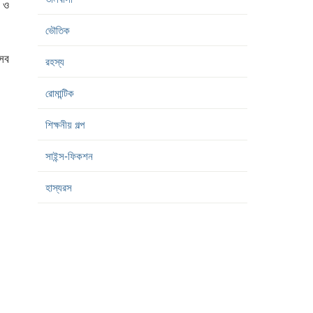
। ও
ভৌতিক
 সব
রহস্য
রোমান্টিক
শিক্ষনীয় গল্প
সাইন্স-ফিকশন
হাস্যরস