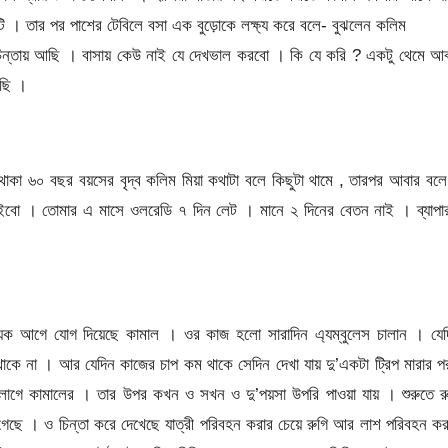
ি । তার পর পাশের টেবিলে বসা এক বুড়োকে লক্ষ্য করে বলে- বুঝলেন কলিম
ন্তায় আছি । বাসায় কেউ নাই যে দেখভাল করবো । কি যে করি ? একটু থেমে আ
আছি ।
কা ৬০ বছর বয়সের বৃদ্ব কলিম মিয়া কথাটা বলে কিছুটা থামে , তারপর আবার বল
বো । তোমার এ মাসে ওলরেডি ৭ দিন লেট । মানে ২ দিনের বেতন নাই । ব্যাপার
দু’য়েক আগে যোগ দিয়েছে কামাল । ওর কাজ হলো সারাদিন এ্যম্বুলেস চালান । যে
থাকে না । আর যেদিন কাজের চাপ কম থাকে সেদিন দেখা যায় দু’একটা ট্রিপ মারার 
গে কামালের । তার উপর কখন ও সখন ও দু’পয়সা উপরি পাওয়া যায় । শুরুতে র
েছে । ও চিন্তা করে দেখেছে যাত্রী পরিবহন করার চেয়ে রুগি আর লাশ পরিবহন ক