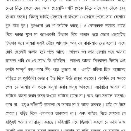
মেরে নিচে ফেলে দেয়।আর ছেলেটিও খাট থেকে নিচে নামে ঘর থেকে বের
হওয়ার জন্য। কিন্তু যখনই ফ্লোরে পা রাখলো ও দেখতে পেলো সারা ফ্লোরে
চুল আর চুল। চুলগুলো ওর পা আটকে ধরছে। ও কোনরকম দরজার কাছে
গিয়ে দরজা খুলে মা বলেএকটা চিৎকার দিয়ে অজ্ঞান হয়ে গেলো।ছেলেটার
চিৎকার শুনে আমরা সবাই দৌরে আসলাম আর ওর বাবা-মাও বের হলো। এসে
দেখি ছেলেটা অজ্ঞান হয়ে পড়ে আছে। তারপর ওর জ্ঞান ফেরার পরে আমরা
জানতে পারি যে ওর সাথে কি ঘটেছিল। তারপর আমরা সিদ্ধান্ত নিলাম এই
রুমটা সম্পূর্ণ বন্ধ করে দিব আর খুলবো না। একটা মহিলা ছিল আমাদের
বাড়িতে যে প্রতিদিন ভোর ৫ টার দিকে উঠে রান্না করতো। একদিন সে শুনতে
পেল যে আমার মা তাকে রান্না করার জন্য ডাকছে। সচারাচর আমার মা
কাউকে রান্না করার জন্য কখনো কাউকে ডাকে না। আর অত সকালে রান্নাও
করে না। তবুও মহিলাটি ভাবলো যে আমার মা ই তাকে ডাকছে। তাই সে উঠে
গেলো। ঘড়ির দিকে একবারও তাকালো না। এবং বাহিরে গিয়ে দেখলো যে
সত্যিই আমার মা রান্না করছে। মহিলাটি এসে জিজ্ঞাসা করলো যে ভাবি আজ
আপনি এত সকালে রান্না করছেন। আমার মা নাকি বলেছে যে রায়হান খুব