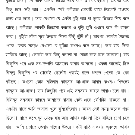
ঘুমিয়ে ছিল। সে নাকি আমার মায়ের সাথে বসে গল্প করছিলো। তারপর আর
কিছু মনে নেই তার। একদিন সেই কবিরাজ লোকটি রাতে টয়লেটে যাওয়ার
জন্য বের হলো। আর দেখলো যে একটা বুড়ি তার পা চুলার ভিতরে দিয়ে বসে
আছে। কবিরাজ লোকটি জিজ্ঞাসা করলো ও বুড়ি তুমি ওখানে বসে কি রান্না
করো। বুড়িটা নাঁকা সুরে উত্তর দিলো কিঁছুঁ নাঁন্দিঁ নাঁ। তারপর লোকটা টয়লেট
থেকে ফেরার সময়ও দেখলো যে বুড়িটা তখনও বসে আছে। আর তার দিকে
তাকিয়ে আছে। লোকটা আর কিছু বললো না সোজা রুমে চলে আসলো। তার
কিছুদিন পরে এক নব-দম্পতি আমাদের বাসায় আসলো। শুরুটা ভালোই ছিল
কিন্তু কিছুদিন পর থেকেই ছেলেটা প্রায়ই রাতে শুনতে পেতো কে যেন
কাঁদছে। কখনো কোন মহিলার কান্নার আওয়াজ আবার কখনও শিশুদের
কান্নার আওয়াজ। তার কিছুদিন পরে এই সমস্যার কারনে তারাও চলে যায়।
বিভিন্ন সমস্যার কারনে আমাদের বাসায় কেউ এসে বেশিদিন থাকতো না।
একদিন রাতে আমি জানালা খুলে ঘুমিয়েছিলাম। কারন সেই সময় অনেক গরম
ছিলো। রাতে হঠাৎ ঘুম ভেঙে যায় আর আমার জানালা দিয়ে বাহিরে চোখ চলে
যায়। আমি দেখতে পেলাম গাছের উপরে একটা বাতি একবার জ্বলছে আবার