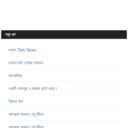
নতুন গল্প
বন্ধন Ties Story
দেখতে চাই শেষের সমাধান
কালরাত্রি
একটি ফেসবুক ও রাজার ছোট মেয়ে।
বিষন্ন রাত
আশঙ্কা থাকবে, তবু জীবন
আশঙ্কা থাকবে, তবু জীবন