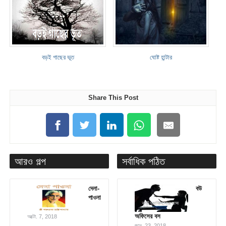
বড়ই গাছের ভূত
ঘোষ্ট হান্টার
Share This Post
আরও গল্প
সর্বাধিক পঠিত
দেনা-
বউ
পাওনা
অফিসের বস
অক্টো. 7, 2018
জানু. 23, 2018