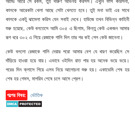
আমিঃ আরে সে রকম, তুই দারুণ অভিনয় করসস। এখুনি ফাস করিসনা,
কালকে আরেকটা খেলা আছে সেটা খেলতে হবে। তুই মনা ভাই এর সাথে
কালকে একটু ঝামেলা করিস যেন সবাই দেখে। হাউজে তখন বিভিন্ন কাহিনী
শুরু হয়েছে, কেউ বলতেসে আমি ৩০৫ এ ছিলাম, কিন্তু কেউ একজন আমার
রূপ ধরে ৩০২ এ গিয়ে রেজাকে গালি দিল তার পর কই গেল কেউ জানেনা।
কেউ বললো রেজাকে গালি দেয়ার পরো আমার বেশ যে ধারণ করেছিল সে
দাঁড়িয়ে হাওয়া হয়ে যায়। এভাবে ওইদিন রাত পার হয় অনেক ভয়ে ভয়ে।
পরের দিন ক্লাসে গিয়ে এসব নিয়ে আলোচনা শুরু হয়। একাডেমি শেষ হয়
শেষ হয় গেমস, মাগরিব শেষে চলে আসে প্রেপ।
গল্পের বিষয়:
ভৌতিক