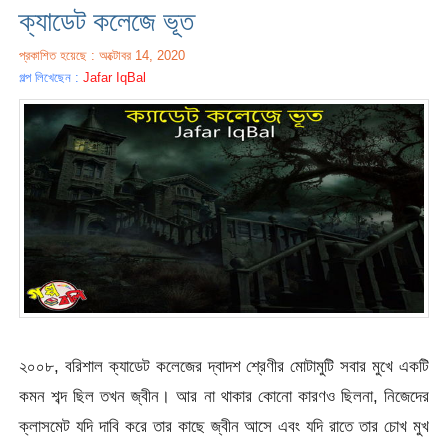
ক্যাডেট কলেজে ভূত
প্রকাশিত হয়েছে : অক্টোবর 14, 2020
গল্প লিখেছেন :
Jafar IqBal
২০০৮, বরিশাল ক্যাডেট কলেজের দ্বাদশ শ্রেণীর মোটামুটি সবার মুখে একটি
কমন শব্দ ছিল তখন জ্বীন। আর না থাকার কোনো কারণও ছিলনা, নিজেদের
ক্লাসমেট যদি দাবি করে তার কাছে জ্বীন আসে এবং যদি রাতে তার চোখ মুখ