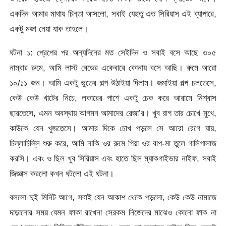
একদিন আমার মাথায় চিন্তা আসলো, সবাই যেহুতু এত সিরিয়াস এই ব্যাপারে,
একটু মজা নেয়া যাক তাহলে।
ঘটনা ১: প্রেপের পর অন্যদিনের মত সেইদিন ও সবাই বসে আছে ৩০৫
নাম্বার রুমে, আমি লাস্ট বেডের একেবারে কোনায় বসে আছি। রুমে আরো
১০/১১ জন। আমি একটু ভুতের গল্প উঠাইয়া দিলাম। জমাইয়া গল্প চলতেসে,
কেউ কেউ খাটের নিচে, লকারের পাশে একটু চেক করে আরামে নিশ্বাস
ছারতেসে, এমন অবস্থায় আগমন আমাদের রেজা’র। খুব রাগ তার চোখে মুখে,
কাউকে যেন খুজতেসে। আমার দিকে চোখ পড়লে সে আরো রেগে যায়,
চিল্লাচিল্লি শুরু করে, আমি নাকি ওর রুমে গিয়া ওর বাপ-মা তুলে গালিগালাজ
করসি। এবং ও ছিল খুব সিরিয়াস এবং হাতে ছিল ম্যাকগাইভার নাইফ, সবাই
জিজ্ঞাস করলো কখন ঘটলো এই ঘটনা।
বললো দুই মিনিট আগে, সবাই যেন আকাশ থেকে পড়লো, কেউ কেউ নামাজে
দাড়ানোর সময় যেমন ফাকা রাখেনা সেরকম নিজেদের মাঝেও কোনো ফাক না