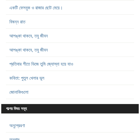
একটি ফেসবুক ও রাজার ছোট মেয়ে।
বিষন্ন রাত
আশঙ্কা থাকবে, তবু জীবন
আশঙ্কা থাকবে, তবু জীবন
প্রতিবার শীতে ভিজে তুমি জ্যোস্না হয়ে যাও
কবিতা: পুতুল খেলার ভুল
জোনাকিগুলো
গল্পের বিষয় সমূহ
অনুপ্রেরণা
অনুবাদ