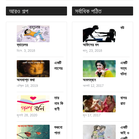
আরও গল্প
সর্বাধিক পঠিত
বউ
ব্যাচেলর
অফিসের বস
ডিসে. 3, 2018
জানু. 23, 2018
একটি
একটি
লাশের
সত্য
ঘটনা
অসমাপ্ত কথা
অবলম্বনে
এপ্রিল 18, 2019
আগস্ট 12, 2017
তার
বাসর
নাম কি
রাত
বাণী
জুলাই 28, 2020
জুন 17, 2017
শুকনো
একটি
পাতা
ভাই ও
একটি