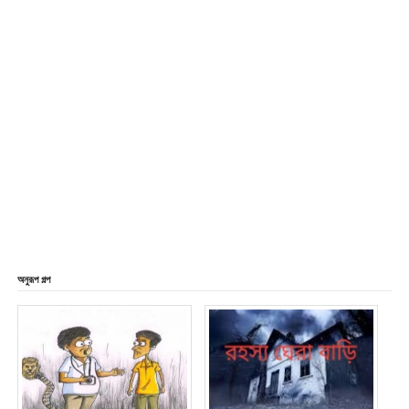
অনুরূপ গল্প