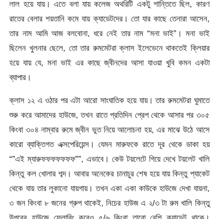
লাল হয়ে যায়। এতে বলা যায় কলেজ অথরিটি একটু শান্তিতে ছিল, কারণ
রাতের বেলার শয়তানি কমে যায় ক্যাডেটদের। তো যার কাছে তেনারা আসেন,
তার নাম আমি আজ বলবোনা, ধরে নেই তার নাম “মনা ভাই”। মনা ভাই
ছিলেন খুলনার ছেলে, তো তার রুমমেটরা ক্লাস ইলেভেনে থাকতেই ক্লিয়ার
হয়ে যায় যে, মনা ভাই এর কাছে জ্বীনদের আসা যাওয়া খুবি কমন একটা
ব্যাপার।
ক্লাস ১২ এ ওঠার পর এটা আরো সাংঘাতিক হয়ে যায়। তার রুমমেটরা ঘুমাতে
শুরু করে আমাদের হাউজে, তখন রাতে প্রতিদিন প্রেপ থেকে আসার পর ৩০৫
কিংবা ৩০৪ নাম্বার রুমে জ্বীন ভুত নিয়ে আলোচনা হয়, এর মাঝে উঠে আসে
কারো ব্যাক্তিগত এক্সপেরিয়েন্স। যেমন মারুফকে রাতে দূর থেকে ডাকা হয়
“”এই ম্যারুফফফফফফফ””, এভাবে। কেউ টয়লেটে গিয়ে দেখে টয়লেট খালি
কিন্তু কল খোলার শব্দ। আবার অনেকের চানাচুর শেষ হয়ে যায় কিন্তু প্যাকেট
থেকে যায় তার লুকানো যায়গায়। তখন একা একা কাউকে হাউজে দেখা যায়না,
৩ জন কিংবা ৮ জনের গ্রুপ থাকেই, নিচের হাউজ এ ২/৩ টা রুম খালি কিন্তু
উপরের হাউজে ফ্লোরিং করেও ৫/৬ কিংবা তারো বেশি ক্যাডেট থাকে।