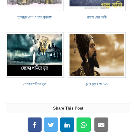
তপনানন্দ সেন ও তার পূর্বাভাস
রহস্য ঘেরা বাড়ি
লেকের পানিতে ভূত
চন্দ্র কুমার পর্ব :-৭
Share This Post