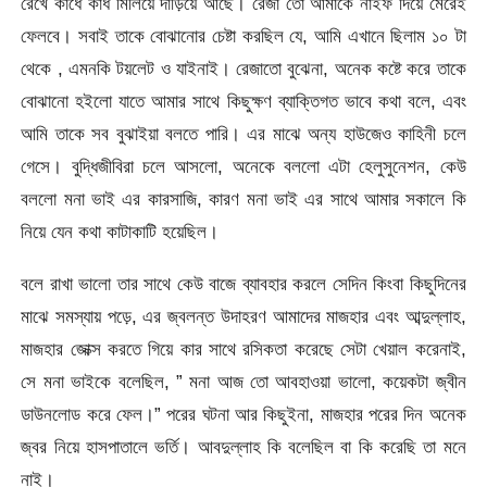
রেখে কাধে কাধ মিলিয়ে দাঁড়িয়ে আছে। রেজা তো আমাকে নাইফ দিয়ে মেরেই
ফেলবে। সবাই তাকে বোঝানোর চেষ্টা করছিল যে, আমি এখানে ছিলাম ১০ টা
থেকে , এমনকি টয়লেট ও যাইনাই। রেজাতো বুঝেনা, অনেক কষ্টে করে তাকে
বোঝানো হইলো যাতে আমার সাথে কিছুক্ষণ ব্যাক্তিগত ভাবে কথা বলে, এবং
আমি তাকে সব বুঝাইয়া বলতে পারি। এর মাঝে অন্য হাউজেও কাহিনী চলে
গেসে। বুদ্ধিজীবিরা চলে আসলো, অনেকে বললো এটা হেলুসুনেশন, কেউ
বললো মনা ভাই এর কারসাজি, কারণ মনা ভাই এর সাথে আমার সকালে কি
নিয়ে যেন কথা কাটাকাটি হয়েছিল।
বলে রাখা ভালো তার সাথে কেউ বাজে ব্যাবহার করলে সেদিন কিংবা কিছুদিনের
মাঝে সমস্যায় পড়ে, এর জ্বলন্ত উদাহরণ আমাদের মাজহার এবং আব্দুল্লাহ,
মাজহার জোক্স করতে গিয়ে কার সাথে রসিকতা করেছে সেটা খেয়াল করেনাই,
সে মনা ভাইকে বলেছিল, ” মনা আজ তো আবহাওয়া ভালো, কয়েকটা জ্বীন
ডাউনলোড করে ফেল।” পরের ঘটনা আর কিছুইনা, মাজহার পরের দিন অনেক
জ্বর নিয়ে হাসপাতালে ভর্তি। আবদুল্লাহ কি বলেছিল বা কি করেছি তা মনে
নাই।