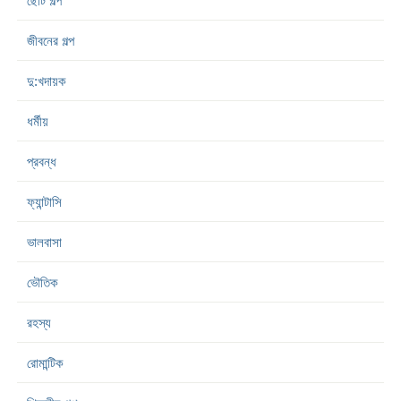
ছোট গল্প
জীবনের গল্প
দু:খদায়ক
ধর্মীয়
প্রবন্ধ
ফ্যান্টাসি
ভালবাসা
ভৌতিক
রহস্য
রোমান্টিক