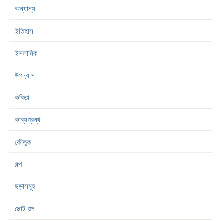
অন্যান্য
ইতিহাস
ইসলামিক
উপন্যাস
কবিতা
কাব্যগ্রন্থ
কৌতুক
গল্প
ছড়াসমূহ
ছোট গল্প