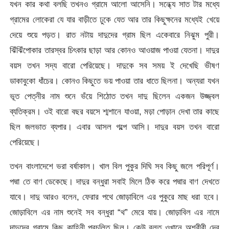
যখন কার কথা বলছি তখনও গ্রামে আলো আসেনি। সন্ধ্যে সাত টার মধ্যে
গ্রামের লোকেরা যে যার বাড়ীতে ঢুকে যেত আর তার কিছুক্ষনের মধ্যেই খেয়ে
দেয়ে শুয়ে পড়ত। রাত নটায় দাদুদের গ্রাম ছিল একেবারে নিঝুম পুরী।
ঝিঁঝিঁপোকার তারস্বর চিৎকার ছাড়া আর কোনও আওয়াজ পাওয়া যেতনা। দাদুর
বয়স তখন সদ্য বারো পেরিয়েছে। দাদুকে সব সময় ই দেখেছি ভীষণ
ডাকাবুকো ধাঁচের। কোনও কিছুতে ভয় পাওয়া তার ধাতে ছিলনা। অন্যরা যখন
ভূত পেত্নীর নাম শুনে ভঁয়ে শিঠোত তখন দাদু ছিলেন একজন উজ্জ্বল
ব্যতিক্রম। ওই বারো বছর বয়সে শ্মশানে যাওয়া, মড়া পোড়ান দেখা তার কাছে
ছিল জলভাত ব্যপার। এবার আসল গল্পে আসি। দাদুর বয়স তখন বারো
পেরিয়েছে।
তখন বাংলাদেশে ভরা বর্ষাকাল। খাল বিল পুকুর দিঘি সব কিছু জলে পরিপূর্ণ।
পদ্মা তে বাণ ডেকেছে। দাদুর বন্ধুরা সবাই মিলে ঠিক করে পদ্মার বাণ দেখতে
যাবে। দাদু আরও বলেন, ফেরার পথে জোড়াবিলে এর পুকুরে মাছ ধরা হবে।
জোড়াবিলে এর নাম শুনেই সব বন্ধুরা “থ” মেরে যায়। জোড়াবিল এর নামে
দাদুদের গ্রামে কিছু কাহিনী প্রচলিত ছিল। কেউ বলত ওখানে অশরীরী দের