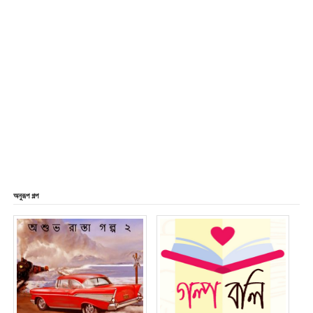
অনুরূপ গল্প