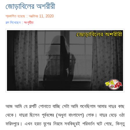
জোড়াবিলের অশরীরী
প্রকাশিত হয়েছে : অক্টোবর 11, 2020
গল্প লিখেছেন :
সংগৃহীত
আজ আমি যে গল্পটি শোনাতে যাচ্ছি সেটা আমি শুনেছিলাম আমার দাদুর কাছ
থেকে। দাদুরা ছিলেন পূর্ববঙ্গের (অধুনা বাংলাদেশ) লোক। দাদুর বেড়ে ওঠা
ফরিদপুরে। এখন হয়ত যুগের নিয়মে সবকিছুরই পরিবর্তন ঘটে গেছে, কিন্তু