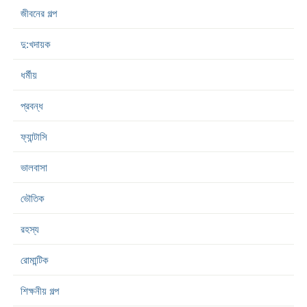
জীবনের গল্প
দু:খদায়ক
ধর্মীয়
প্রবন্ধ
ফ্যান্টাসি
ভালবাসা
ভৌতিক
রহস্য
রোমান্টিক
শিক্ষনীয় গল্প