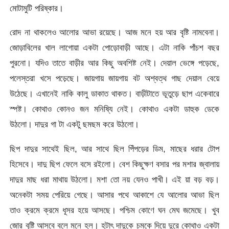
মোটামুটি পরিষ্কার।
রোদ না থাকলেও আলোর আভা রয়েছে। আজ মনে হয় আর বৃষ্টি নামবেনা।
জোড়াবিলের খাল লাগোয়া একটা পোড়োবাড়ী আছে। এটা নাকি পাঁচশ বছর
পুরনো। যদিও তাতে বাড়ীর আর কিছু অবশিষ্ট নেই। দেয়াল ভেঙ্গে পড়েছে,
পলেস্তরা খসে পড়েছে। জায়গায় জায়গায় বট অশ্বত্থ গাছ দেয়াল বেয়ে
উঠেছে। এখানেই নাকি কালু ডাকাত থাকত। বাড়ীটাতে ভূতুড়ে ছাপ একেবারে
স্পষ্ট। কোথাও কোনও জন মনিষ্যি নেই। কোথাও একটা ডাহুক ডেকে
উঠলো। দাদুর গা টা একটু ছমছম করে উঠলো।
ছিপ দাদুর সাথেই ছিল, আর সাথে ছিল পিঁপড়ের ডিম, মাছের ধরার টোপ
হিসেবে। দাদু ছিপ ফেলে বসে রইলো। বেশ কিছুক্ষণ বসার পর মশার জ্বালায়
দাদুর মাছ ধরা মাথায় উঠলো। মশা তো নয় যেনও পাখী। এই য়া বড় বড়।
অনেকটা সময় পেরিয়ে গেছে। আসার পথে আকাশে যে আলোর আভা ছিল
তাও ক্রমে ক্রমে ধূসর হয়ে আসছে। পশ্চিম কোণে ঘন মেঘ জমেছে। খুব
জোর বৃষ্টি আসবে বলে মনে হল। হটাৎ দাদুকে চমকে দিয়ে দুরে কোথাও একটা