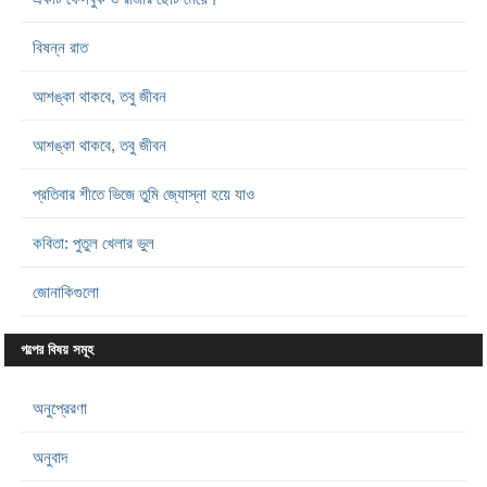
বিষন্ন রাত
আশঙ্কা থাকবে, তবু জীবন
আশঙ্কা থাকবে, তবু জীবন
প্রতিবার শীতে ভিজে তুমি জ্যোস্না হয়ে যাও
কবিতা: পুতুল খেলার ভুল
জোনাকিগুলো
গল্পের বিষয় সমূহ
অনুপ্রেরণা
অনুবাদ