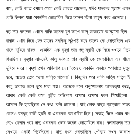
বাস, কেউ বলত ওখানে গেলে কেউ ফেরত আসেনা, যদিও দাদুদের গ্রামে এমন
কেউ ছিলনা যারা কোনদিন জোড়াবিল গিয়ে আসল ঘটনা চাক্ষুষ করে এসেছে।
বড় দাদু বলতেন ওখানে নাকি অনেক যুগ আগে কালু ডাকাতের আস্তানা ছিল।
যারাই ওখান দিয়ে যেত তাদের সবকিছু লূঠপাঠ করে তাদের কে জোড়াবিলে এর
খালে ডুবিয়ে মারত। একদিন এক বৃদ্ধা তার পঙ্গু স্বামী কে নিয়ে ওখানে দিয়ে
ফিরছিল। বৃদ্ধার সামনেই কালু ডাকাত তার স্বামী কে জোড়াবিলে এর খালে
ডুবিয়ে মারে। বৃদ্ধা তখন অভিশাপ দেন “তোরও একদিন এভাবে অপঘাতে মৃত্যু
হবে, মড়েও তোর আত্মা শান্তি পাবেনা”। কিছুদিন পরে নাকি সত্যি সত্যি ই
কালু ডাকাত জলে ডুবে মারা যায়। অনেকে বলে অনুশোচনায় আত্মহত্যা করে,
আবার কেউ কেউ বলে বুড়ীর অভিশাপ অক্ষরে অক্ষরে ফলে গিয়েছিলো।
আসলে কি হয়েছিলো সে কথা কেউ জানেনা। যাই হোক দাদুর প্রস্তাবে দাদুর
কোনও বন্ধুই রাজী হয়নি যা একরকম অবধারিত ছিল। সবাই মিলে পদ্মার বাণ
দেখে ফেরার পথে দাদু একরকম জোর করেই জোড়াবিলে যায়। বলাবাহুল্য দাদু
সেখানে একাই গিয়েছিলো। দাদু যখন জোড়াবিলে পৌঁছায় তখন আকাশ