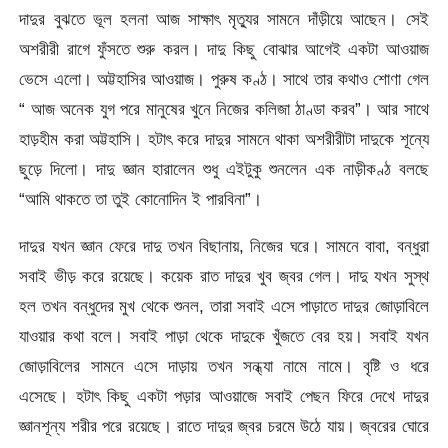
দাদুর বুঝতে ভূল হলনা আজ সাক্ষাৎ মৃত্যুর সামনে দাঁড়ীয়ে আছেন। সেই
অশরীরী রাগে ফুঁসতে শুরু করল। দাদু কিছু বোঝার আগেই একটা আওয়াজ
ভেসে এলো। অট্টহাসির আওয়াজ। পুরুষ কণ্ঠ। সাথে তার কথাও শোণা গেল
“ আজ অনেক যুগ পরে মানুষের খুনে নিজের কলিজা ঠাণ্ডা করব”। আর সাথে
হাড়হীম করা অট্টহাসি। হটাৎ করে দাদুর সামনে থাকা অশরীরীটা দাদুকে শূন্যে
ছুড়ে দিলো। দাদু জ্ঞান হারালেন শুধু এইটুকু শুনলেন এক নাড়ীকণ্ঠ বলছে
“আমি থাকতে তা তুই কোনোদিন ই পারবিনা”।
দাদুর যখন জ্ঞান ফেরে দাদু তখন বিছানায়, নিজের ঘরে। সামনে বাবা, বন্ধুরা
সবাই ভীড় করে রয়েছে। কয়েক রাত দাদুর খুব জ্বর গেল। দাদু যখন সুস্থ
হল তখন বন্ধুদের মুখ থেকে শুনল, তারা সবাই এসে পাড়াতে দাদুর জোড়াবিলে
যাওয়ার কথা বলে। সবাই পাড়া থেকে দাদুকে খুঁজতে বের হয়। সবাই যখন
জোড়াবিলের সামনে এসে দাড়ায় তখন সন্ধ্যা নামে নামে। বৃষ্টি ও ধরে
এসেছে। হটাৎ কিছু একটা পড়ার আওয়াজে সবাই পেছন ফিরে দেখে দাদুর
জ্ঞানশূন্য শরীর পরে রয়েছে। রাতে দাদুর জ্বর চরমে উঠে যায়। জ্বরের ঘোরে