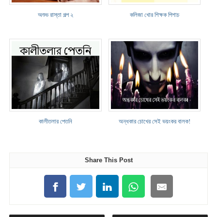
অশুভ রাস্তা গল্প ২
কলিজা খোর শিক্ষক পিশাচ
কালীতলার পেতনি
অন্ধকার চোখের সেই ভয়ংকর বালক!
Share This Post