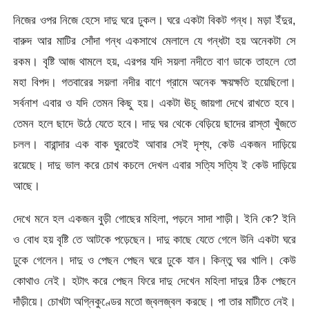
নিজের ওপর নিজে হেসে দাদু ঘরে ঢুকল। ঘরে একটা বিকট গন্ধ। মড়া ইঁদুর,
বারুদ আর মাটির সোঁদা গন্ধ একসাথে মেলালে যে গন্ধটা হয় অনেকটা সে
রকম। বৃষ্টি আজ থামলে হয়, এরপর যদি সয়লা নদীতে বাণ ডাকে তাহলে তো
মহা বিপদ। গতবারের সয়লা নদীর বাণে গ্রামে অনেক ক্ষয়ক্ষতি হয়েছিলো।
সর্বনাশ এবার ও যদি তেমন কিছু হয়। একটা ঊচূ জায়গা দেখে রাখতে হবে।
তেমন হলে ছাদে উঠে যেতে হবে। দাদু ঘর থেকে বেড়িয়ে ছাদের রাস্তা খুঁজতে
চলল। বারান্দার এক বাক ঘুরতেই আবার সেই দৃশ্য, কেউ একজন দাড়িয়ে
রয়েছে। দাদু ভাল করে চোখ কচলে দেখল এবার সত্যি সত্যি ই কেউ দাড়িয়ে
আছে।
দেখে মনে হল একজন বুড়ী গোছের মহিলা, পড়নে সাদা শাড়ী। ইনি কে? ইনি
ও বোধ হয় বৃষ্টি তে আটকে পড়েছেন। দাদু কাছে যেতে গেলে উনি একটা ঘরে
ঢুকে গেলেন। দাদু ও পেছন পেছন ঘরে ঢুকে যান। কিন্তু ঘর খালি। কেউ
কোথাও নেই। হটাৎ করে পেছন ফিরে দাদু দেখেন মহিলা দাদুর ঠিক পেছনে
দাঁড়ীয়ে। চোখটা অগ্নিকুণ্ডের মতো জ্বলজ্বল করছে। পা তার মাটীতে নেই।