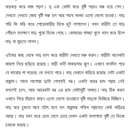
কড়কড় করে বাজ পড়ল। দু এক ফোটা করে বৃষ্টি পড়াও শুরু হয়ে গেল।
দেখতে দেখতে জোর বৃষ্টি শুরু হল আর সাথে দমকা এলো মেলো হাওয়া। দাদু
পড়ি কি মড়ি করে পোড়োবাড়ীর দিকে ছুট লাগালেন। যখন বাড়ীটা তে দাদু
পৌঁছল ততক্ষণে দাদু পুরো ভিজে গেছে। কোমরের গামছা খুলে ভাল করে চিপে
দাদু গা মুছতে লাগল।
এইবার কাছ থেকে দাদু ভাল করে বাড়ীটা দেখতে শুরু করল। বাড়ীটা অনেকটা
জায়গা নিয়ে ছড়িয়ে রয়েছে। বাড়ী ভর্তি মাকড়সার ঝুল। এখানে কতদিন পরে
যে কারোর পা পড়েছে কে বলতে পারে। দাদু যেখানে দাড়িয়ে রয়েছে সেটা একটা
বারান্দা। সাথে লাগোয়া দুটো পেল্লাই ঘর। একটা ঘরের ছাদ প্রায় নেই
বললেই চলে, আর আরেকটা ঘর এর ছাদ মোটামুটি অক্ষত। দাদু ঠিক করল
ওখানে গিয়ে দাঁড়াবে কারণ এলো মেলো হাওয়াতে বৃষ্টি দাদুকে ভিজিয়ে দিচ্ছিল।
দাদু ঘরে ঢুকতে যাবে হটাৎ মনে হল বারান্দার পশ্চিম প্রান্তে কেউ দাড়িয়ে
আছে। দাদু ভাল করে চোখ মেলে চেয়ে দেখল একটা কলাপাতা বৃষ্টি তে ভিজে
চকচক করছে।