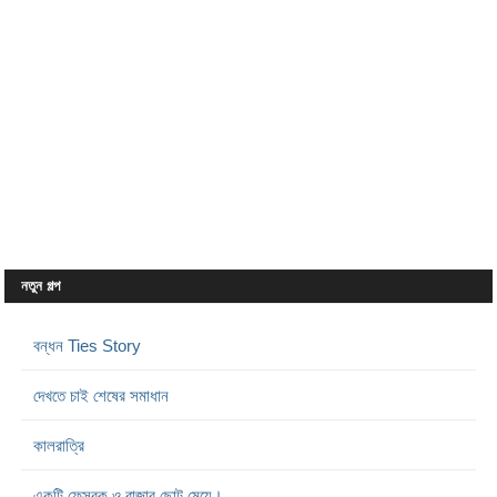
নতুন গল্প
বন্ধন Ties Story
দেখতে চাই শেষের সমাধান
কালরাত্রি
একটি ফেসবুক ও রাজার ছোট মেয়ে।