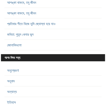
আশঙ্কা থাকবে, তবু জীবন
আশঙ্কা থাকবে, তবু জীবন
প্রতিবার শীতে ভিজে তুমি জ্যোস্না হয়ে যাও
কবিতা: পুতুল খেলার ভুল
জোনাকিগুলো
গল্পের বিষয় সমূহ
অনুপ্রেরণা
অনুবাদ
অন্যান্য
ইতিহাস