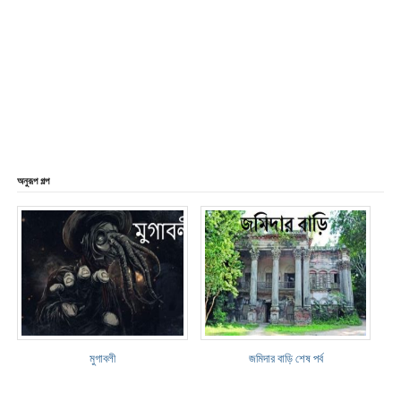
অনুরূপ গল্প
মুগাবলী
জমিদার বাড়ি শেষ পর্ব