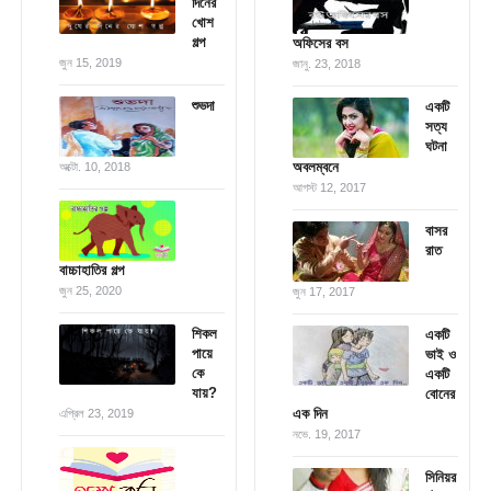
দিনের
খোশ
গল্প
অফিসের বস
জুন 15, 2019
জানু. 23, 2018
শুভদা
একটি
সত্য
ঘটনা
অবলম্বনে
অক্টো. 10, 2018
আগস্ট 12, 2017
বাসর
রাত
বাচ্চাহাতির গল্প
জুন 25, 2020
জুন 17, 2017
শিকল
একটি
পায়ে
ভাই ও
কে
একটি
যায়?
বোনের
এক দিন
এপ্রিল 23, 2019
নভে. 19, 2017
সিনিয়র