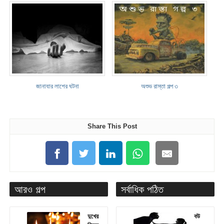
জানাযার লাশের ঘটনা
অশুভ রাস্তা গল্প ৩
Share This Post
আরও গল্প
সর্বাধিক পঠিত
দুখের
বউ