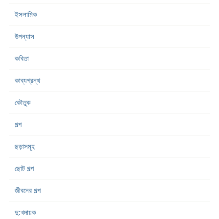
ইসলামিক
উপন্যাস
কবিতা
কাব্যগ্রন্থ
কৌতুক
গল্প
ছড়াসমূহ
ছোট গল্প
জীবনের গল্প
দু:খদায়ক