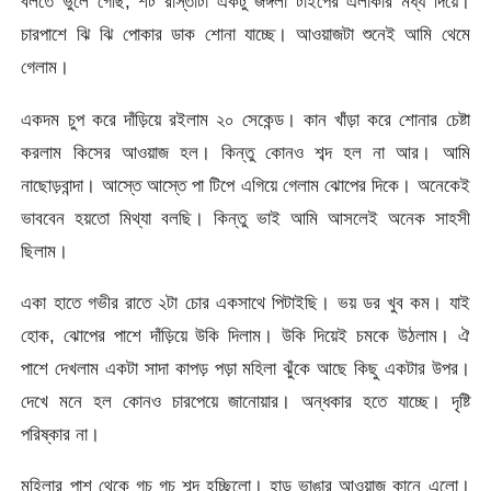
বলতে ভুলে গেছি, শর্ট রাস্তাটা একটু জঙ্গলা টাইপের এলাকার মধ্য দিয়ে।
চারপাশে ঝি ঝি পোকার ডাক শোনা যাচ্ছে। আওয়াজটা শুনেই আমি থেমে
গেলাম।
একদম চুপ করে দাঁড়িয়ে রইলাম ২০ সেকেন্ড। কান খাঁড়া করে শোনার চেষ্টা
করলাম কিসের আওয়াজ হল। কিন্তু কোনও শব্দ হল না আর। আমি
নাছোড়বান্দা। আস্তে আস্তে পা টিপে এগিয়ে গেলাম ঝোপের দিকে। অনেকেই
ভাববেন হয়তো মিথ্যা বলছি। কিন্তু ভাই আমি আসলেই অনেক সাহসী
ছিলাম।
একা হাতে গভীর রাতে ২টা চোর একসাথে পিটাইছি। ভয় ডর খুব কম। যাই
হোক, ঝোপের পাশে দাঁড়িয়ে উকি দিলাম। উকি দিয়েই চমকে উঠলাম। ঐ
পাশে দেখলাম একটা সাদা কাপড় পড়া মহিলা ঝুঁকে আছে কিছু একটার উপর।
দেখে মনে হল কোনও চারপেয়ে জানোয়ার। অন্ধকার হতে যাচ্ছে। দৃষ্টি
পরিষ্কার না।
মহিলার পাশ থেকে গচ গচ শব্দ হচ্ছিলো। হাড় ভাঙার আওয়াজ কানে এলো।