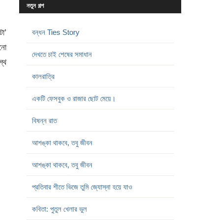
নতুন গল্প
টা’
বন্ধন Ties Story
নো
দেখতে চাই শেষের সমাধান
স্থ
কালরাত্রি
একটি ফেসবুক ও রাজার ছোট মেয়ে।
বিষন্ন রাত
আশঙ্কা থাকবে, তবু জীবন
আশঙ্কা থাকবে, তবু জীবন
প্রতিবার শীতে ভিজে তুমি জ্যোস্না হয়ে যাও
কবিতা: পুতুল খেলার ভুল