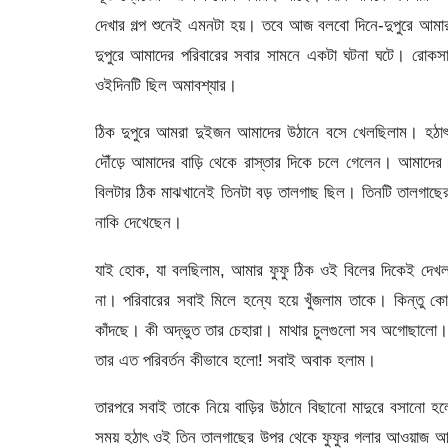
দেখার গল্প শুনেই এমনটা হয়। তবে আজ বলবো দিনে-দুপুরে আম
দুপুরে আমাদের পরিবারের সবার সামনে একটা ঘটনা ঘটে। রোক
ওইদিনটি ছিল অমাবশ্যার।
ঠিক দুপুরে আমরা দুইজন আমাদের উঠানে বসে খেলছিলাম। হঠা
দৌঁড়ে আমাদের বাড়ি থেকে রাস্তার দিকে চলে গেলেন। আমাদের
বিলটার ঠিক মাঝখানেই তিনটা বড় তালগাছ ছিল। তিনটি তালগাছ
নাকি দেখেছেন।
যাই হোক, যা বলছিলাম, আমার ফুফু ঠিক ওই বিলের দিকেই দেখলা
না। পরিবারের সবাই মিলে হন্যে হয়ে খুঁজলাম তাকে। কিন্তু ক
কাঁদছে। কী অদ্ভুত তার চেহারা। মাথার চুলগুলো সব অগোছালো।
তার এত পরিবর্তন কীভাবে হলো! সবাই অবাক হলাম।
তারপরে সবাই তাকে নিয়ে বাড়ির উঠানে বিছানো মাদুরে বসানো
সময় হঠাৎ ওই তিন তালগাছের উপর থেকে ফুফুর গলার আওয়াজ আস