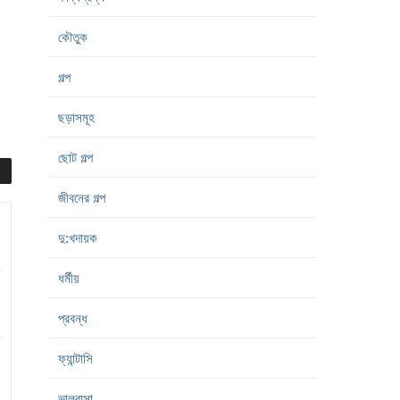
কৌতুক
গল্প
ছড়াসমূহ
ছোট গল্প
জীবনের গল্প
দু:খদায়ক
ধর্মীয়
প্রবন্ধ
ফ্যান্টাসি
ভালবাসা