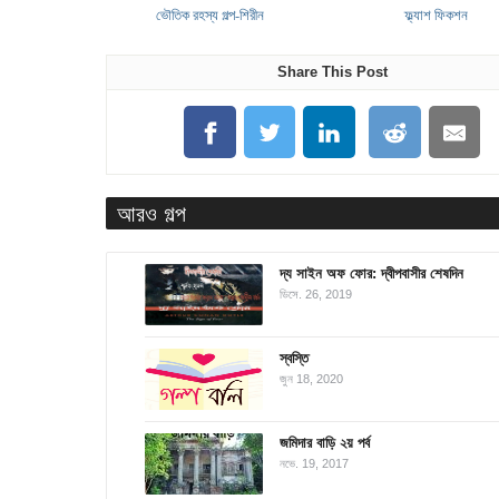
ভৌতিক রহস্য গল্প-শিরীন
ফ্ল্যাশ ফিকশন
Share This Post
আরও গল্প
দ্য সাইন অফ ফোর: দ্বীপবাসীর শেষদিন
ডিসে. 26, 2019
স্বস্তি
জুন 18, 2020
জমিদার বাড়ি ২য় পর্ব
নভে. 19, 2017