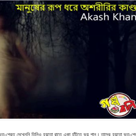
ত-প্রেত দেখেননি তিনিও হয়তো রাতে একা হাঁটতে ভয় পান। তাদের হয়তো ভূত-প্