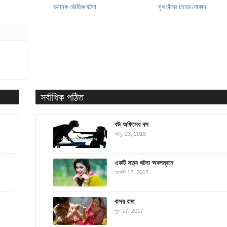
ভয়ানক ভৌতিক ঘটনা
সুখ চাঁদের চায়ের দোকান
সর্বাধিক পঠিত
বউ অফিসের বস
জানু. 23, 2018
একটি সত্য ঘটনা অবলম্বনে
আগস্ট 12, 2017
বাসর রাত
জুন 17, 2017