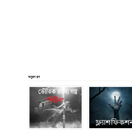
অনুরূপ গল্প