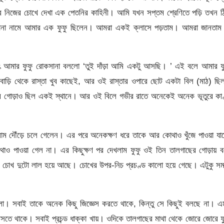
ার নিজের চোখে দেখা এক পেতনির কাহিনী। আমি যখন সপ্তম শ্রেণিতে পড়ি তখন 
সানা নামে আমার এক ফুফু ছিলেন। আমরা একই ক্লাসে পড়তাম। আমরা জানতাম 
ৎ আমার ফুফু রোকসানা বললো ‘তুই দাঁড়া আমি একটু আসছি। ’ এই বলে আমার ফু
 বাড়ি থেকে রাস্তা খুব কাছেই, আর ওই রাস্তার ওপারে ছোট একটা বিল (মাঠ) ছ
ের গোড়াও ছিল একই স্থানে। আর ওই বিলে গভীর রাতে অনেকেই অনেক ভূতুরে কা
ম দৌঁড়ে চলে গেলেন। এর পরে অনেকক্ষণ ধরে তাকে আর কোথাও খুঁজে পাওয়া যাচ
োথাও পাওয়া গেল না। এর কিছুক্ষণ পর দেখলাম ফুফু ওই তিন তালগাছের গোড়ায় 
 চোখ দুটো লাল হয়ে আছে। চোখের উপর-নিচ প্রচণ্ড কালো হয়ে গেছে। এটুকু সম
 হলো। সবাই তাকে অনেক কিছু জিজ্ঞেস করতে থাকে, কিন্তু সে কিছুই বলছে না। 
তে থাকে। সবাই প্রচন্ড ধাক্কা খায়। ওদিকে তালগাছের মাথা থেকে জোরে জোরে ফ