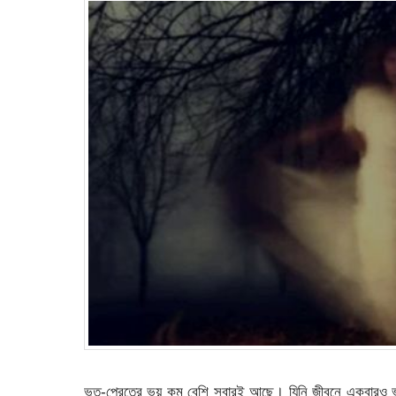
ভূত-প্রেতের ভয় কম বেশি সবারই আছে। যিনি জীবনে একবারও ভূ