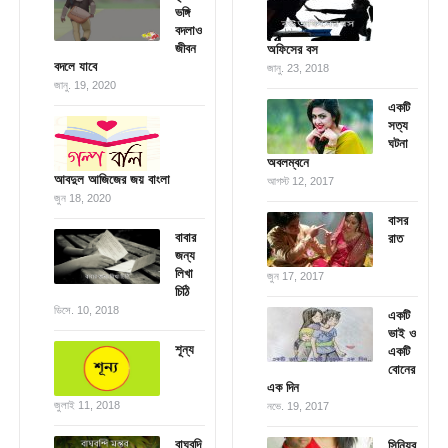
ভঙ্গি
বদলাও
জীবন
অফিসের বস
বদলে যাবে
জানু. 23, 2018
জানু. 19, 2020
একটি
সত্য
ঘটনা
অবলম্বনে
আবদুল আজিজের জয় বাংলা
আগস্ট 12, 2017
জুন 18, 2020
বাসর
বাবার
রাত
জন্য
লিখা
জুন 17, 2017
চিঠি
ডিসে. 10, 2018
একটি
ভাই ও
শূন্য
একটি
বোনের
এক দিন
জুলাই 11, 2018
নভে. 19, 2017
বাঘবন্দি
সিনিয়র