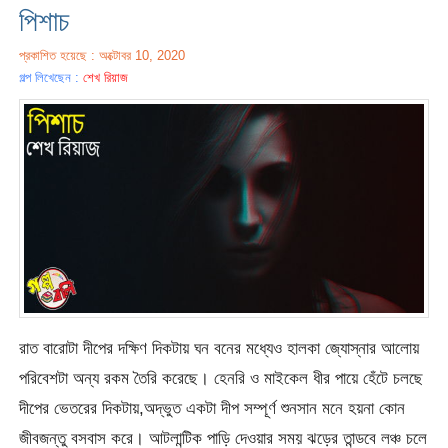
পিশাচ
প্রকাশিত হয়েছে : অক্টোবর 10, 2020
গল্প লিখেছেন :
শেখ রিয়াজ
রাত বারোটা দীপের দক্ষিণ দিকটায় ঘন বনের মধ্যেও হালকা জ্যোস্নার আলোয়
পরিবেশটা অন্য রকম তৈরি করেছে। হেনরি ও মাইকেল ধীর পায়ে হেঁটে চলছে
দীপের ভেতরের দিকটায়,অদ্ভুত একটা দীপ সম্পূর্ণ শুনসান মনে হয়না কোন
জীবজন্তু বসবাস করে। আটলান্টিক পাড়ি দেওয়ার সময় ঝড়ের তান্ডবে লঞ্চ চলে