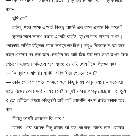
— কে কে আপনি? লোকটা রহিতের প্রশ্ন তার নিজের দিকেই ছুড়ে দিয়ে
বলে-
— তুমি কে?
— রহিত, শহর থেকে এসেছি কিন্তু আপনি এত রাতে এখানে কি করেন?
— ভুতের সাথে সাক্ষাৎ করতে এসেছি বলেই হো হো করে হাসতে লাগল।
লোকটার হাসিটা রহিতের কাছে অসহ্য লাগছিল। তবুও নিজেকে সংযত করে
রহিত,এতক্ষণ পর লক্ষ করে লেকটির সব অঙ্গি ঠিক ঠাক তবে মাথা কাপড় দিয়ে
পেচানো রয়েছে। রহিতের মনে সন্দেহ হয় তাই লোকটিকে জিজ্ঞেস করে
— কি ব্যাপার আপনার মাথাটা কাপড় দিয়ে পেচানো কেন?
— কোন ভৌতিক স্থানে আসতে হলে কিছু নিয়ম কানুন মেনে আসতে হয়
যাতে নিজের কোন ক্ষতি না হয়।সেই জন্যই মাথায় কাপড় পেচানো। তা তুমি
ও তো ভৌতিক বিষয়ে কৌতুহলি তাই না? লোকটির কথায় রহিত অবাক হয়ে
বলে –
— কিন্তু আপনি জানলেন কি করে?
— আমার থেকে অনেক কিছু জানার আগ্রহ জেগেছে তোমার মনে, তোমার