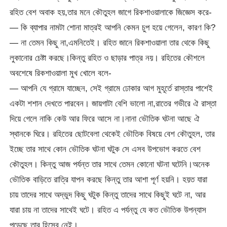
রহিত বেশ অবাক হয়,তার মনে কৌতুহল জাগে রিকশাওয়ালাকে জিজ্ঞেস করে-
— কি ব্যাপার নামটা শোনা মাত্রই আপনি কেমন চুপ হয়ে গেলেন, কারণ কি?
— না তেমন কিছু না,এমনিতেই। রহিত জানে রিকশাওয়ালা তার থেকে কিছু
লুকানোর চেষ্টা করছে।কিন্তু রহিত ও ছাড়ার পাত্র নয়। রহিতের কৌশলে
অবশেষে রিকশাওয়ালা মুখ খোলে বলে-
— আপনি যে গ্রামে যাচ্ছেন, সেই গ্রামে ঢোকার আগ মুহূর্তে রাস্তার পাশেই
একটা শশান দেখতে পারবেন। জায়গাটা বেশি ভালো না,রাতের গভীরে ঐ রাস্তা
দিয়ে গেলে নাকি কেউ আর ফিরে আসে না।নানা ভৌতিক ঘটনা আছে ঐ
স্থানকে ঘিরে। রহিতের ছোটবেলা থেকেই ভৌতিক বিষয়ে বেশ কৌতুহল, তার
ইচ্ছে তার সাথে কোন ভৌতিক ঘটনা ঘটুক সে এসব উপভোগ করতে বেশ
কৌতুহল। কিন্তু আজ পর্যন্ত তার সাথে তেমন কোনো ঘটনা ঘটেনি।অনেক
ভৌতিক বাড়িতে রাত্রি যাপন করছে কিন্তু তার আশা পূর্ণ হয়নি। হয়ত যারা
চায় তাদের সাথে অদ্ভুদ কিছু ঘটুক কিন্তু তাদের সাথে কিছুই ঘটে না, আর
যারা চায় না তাদের সাথেই ঘটে। রহিত এ পর্যন্তু যে কত ভৌতিক উপন্যাস
পড়েছে তার হিসেব নেই।