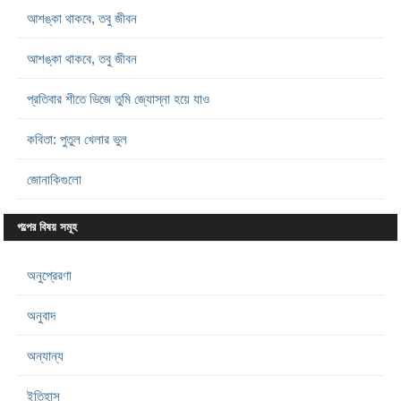
আশঙ্কা থাকবে, তবু জীবন
আশঙ্কা থাকবে, তবু জীবন
প্রতিবার শীতে ভিজে তুমি জ্যোস্না হয়ে যাও
কবিতা: পুতুল খেলার ভুল
জোনাকিগুলো
গল্পের বিষয় সমূহ
অনুপ্রেরণা
অনুবাদ
অন্যান্য
ইতিহাস