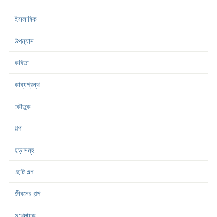
ইসলামিক
উপন্যাস
কবিতা
কাব্যগ্রন্থ
কৌতুক
গল্প
ছড়াসমূহ
ছোট গল্প
জীবনের গল্প
দু:খদায়ক