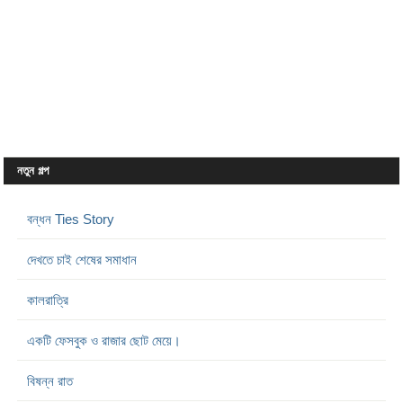
নতুন গল্প
বন্ধন Ties Story
দেখতে চাই শেষের সমাধান
কালরাত্রি
একটি ফেসবুক ও রাজার ছোট মেয়ে।
বিষন্ন রাত