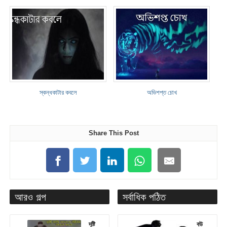
স্কন্ধকাটার কবলে
অভিশপ্ত চোখ
Share This Post
আরও গল্প
সর্বাধিক পঠিত
দৃষ্টি
বউ