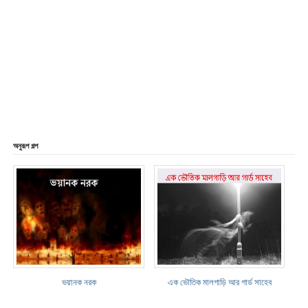
অনুরূপ গল্প
ভয়ানক নরক
এক ভৌতিক মালগাড়ি আর গার্ড সাহেব