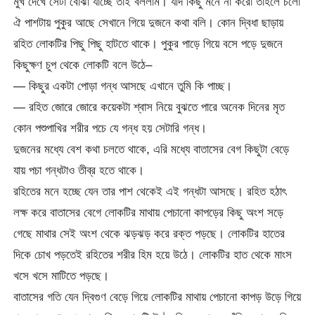
মুখ দেখে সেটা বোঝা যাচ্ছে তাই বললাম। যদি কিছু মনে না করো তাহলে চলো
ঐ পাশটায় পুকুর আছে সেখানে গিয়ে দুজনে কথা বলি। কোন দ্বিধা ছাড়ায়
রহিত লোকটির পিছু পিছু হাটতে থাকে। পুকুর পাড়ে গিয়ে বসে পড়ে দুজনে
কিছুক্ষণ চুপ থেকে লোকটি বলে উঠে–
— কিছুর একটা পোড়া গন্ধ আসছে এখানে তুমি কি পাচ্ছ।
— রহিত জোরে জোরে কয়েকটা শ্বাস নিয়ে বুঝতে পারে অনেক দিনের মৃত
কোন পশুপাখির শরীর পচে যে গন্ধ হয় সেটারি গন্ধ।
দুজনের মধ্যে বেশ কথা চলতে থাকে, এরি মধ্যে বাতাসের বেগ কিছুটা বেড়ে
যায় পচা গন্ধটাও তীব্র হতে থাকে।
রহিতের মনে হচ্ছে যেন তার পাশ থেকেই এই গন্ধটা আসছে। রহিত হঠাৎ
লক্ষ করে বাতাসের বেগে লোকটির মাথায় পেচানো কাপড়ের কিছু অংশ সড়ে
গেছে মাথার সেই অংশ থেকে ঝড়ঝড় করে রক্ত পড়ছে। লোকটির হাতের
দিকে চোখ পড়তেই রহিতের শরীর হিম হয়ে উঠে। লোকটির হাত থেকে মাংস
খসে খসে মাটিতে পড়ছে।
বাতাসের গতি যেন দ্বিগুণ বেড়ে গিয়ে লোকটির মাথায় পেচানো কাপড় উড়ে গিয়ে