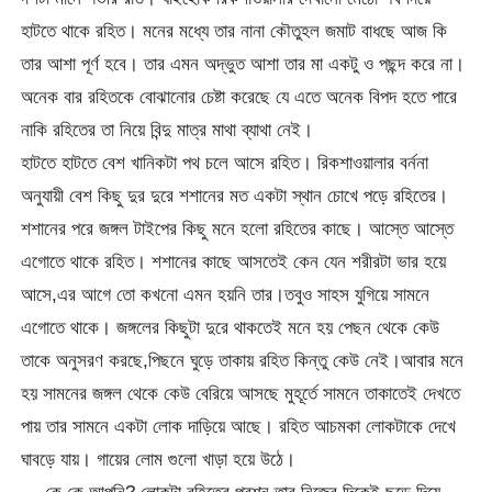
হাটতে থাকে রহিত। মনের মধ্যে তার নানা কৌতুহল জমাট বাধছে আজ কি
তার আশা পূর্ণ হবে। তার এমন অদ্ভুত আশা তার মা একটু ও পছন্দ করে না।
অনেক বার রহিতকে বোঝানোর চেষ্টা করেছে যে এতে অনেক বিপদ হতে পারে
নাকি রহিতের তা নিয়ে বিন্দু মাত্র মাথা ব্যাথা নেই।
হাটতে হাটতে বেশ খানিকটা পথ চলে আসে রহিত। রিকশাওয়ালার বর্ননা
অনুযায়ী বেশ কিছু দুর দুরে শশানের মত একটা স্থান চোখে পড়ে রহিতের।
শশানের পরে জঙ্গল টাইপের কিছু মনে হলো রহিতের কাছে। আস্তে আস্তে
এগোতে থাকে রহিত। শশানের কাছে আসতেই কেন যেন শরীরটা ভার হয়ে
আসে,এর আগে তো কখনো এমন হয়নি তার।তবুও সাহস যুগিয়ে সামনে
এগোতে থাকে। জঙ্গলের কিছুটা দুরে থাকতেই মনে হয় পেছন থেকে কেউ
তাকে অনুসরণ করছে,পিছনে ঘুড়ে তাকায় রহিত কিন্তু কেউ নেই।আবার মনে
হয় সামনের জঙ্গল থেকে কেউ বেরিয়ে আসছে মুহূর্তে সামনে তাকাতেই দেখতে
পায় তার সামনে একটা লোক দাড়িয়ে আছে। রহিত আচমকা লোকটাকে দেখে
ঘাবড়ে যায়। গায়ের লোম গুলো খাড়া হয়ে উঠে।