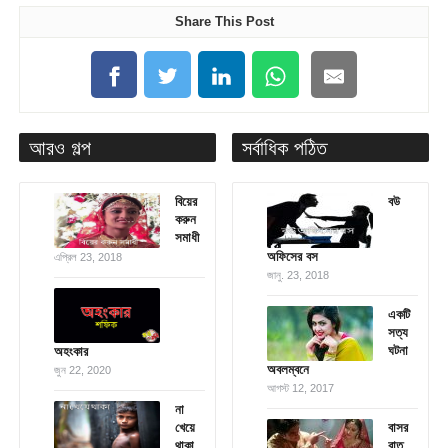
Share This Post
আরও গল্প
সর্বাধিক পঠিত
বিয়ের
বউ
করুন
সমাধী
অফিসের বস
এপ্রিল 23, 2018
জানু. 23, 2018
একটি
সত্য
ঘটনা
অহংকার
অবলম্বনে
জুন 22, 2020
আগস্ট 12, 2017
না
খেয়ে
বাসর
থাকা
রাত