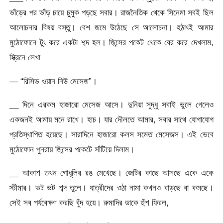
ভাঁড়ের পর ভাঁড় চায়ে চুমুক পড়ছে সবার। রাজনৈতিক থেকে সিনেমা সবই ছিল
আলোচনার বিষয় বস্তু। বেশ জমে উঠেছে সে আলোচনা। হঠাৎই আমার
মুঠোফোনে টুং করে একটা শব্দ হল। জিন্সের পকেট থেকে বের করে দেখলাম,
স্ক্রিনে লেখা
— “রিসিভ ওয়ান নিউ মেসেজ”।
__ দিনে এরকম হাজারো মেসেজ আসে। দুনিয়া সুদ্ধু সবাই ভুলে গেলেও
একজনই আমায় মনে রাখে। হাচ। যার দৌলতে আমার, সবার সাথে যোগাযোগ
প্রতিস্থাপিত হয়েছে। সারাদিনে হাজারো কলস সমেত মেসেজস। এই ভেবে
মুঠোফোন পুনরায় জিন্সের পকেটে সাঁটিয়ে দিলাম।
__ আকাশ তখন গোধূলির রঙ মেখেছে। জেটির কাছে আসছে একে একে
স্টীমার। ভট ভট শব্দ তুলে। যাত্রীদের ওঠা নামা কখনও বাড়ছে বা কমছে।
সেই সব পর্যবেক্ষণ করছি বুঁদ হয়ে। রুমাদির ডাকে হুঁশ ফিরল,