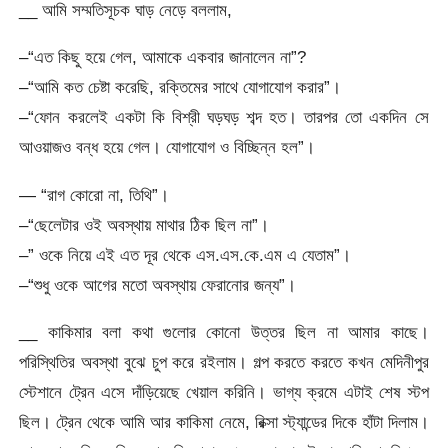
__ আমি সম্মতিসূচক ঘাড় নেড়ে বললাম,
–“এত কিছু হয়ে গেল, আমাকে একবার জানালেন না”?
–“আমি কত চেষ্টা করেছি, রক্তিমের সাথে যোগাযোগ করার”।
–“ফোন করলেই একটা কি বিশ্রী ঘড়ঘড় শব্দ হত। তারপর তো একদিন সে
আওয়াজও বন্ধ হয়ে গেল। যোগাযোগ ও বিচ্ছিন্ন হল”।
— “রাগ কোরো না, তিথি”।
–“ছেলেটার ওই অবস্থায় মাথার ঠিক ছিল না”।
–” ওকে নিয়ে এই এত দূর থেকে এস.এস.কে.এম এ যেতাম”।
–“শুধু ওকে আগের মতো অবস্থায় ফেরানোর জন্য”।
__ কাকিমার বলা কথা গুলোর কোনো উত্তর ছিল না আমার কাছে।
পরিস্থিতির অবস্থা বুঝে চুপ করে রইলাম। গল্প করতে করতে কখন মেদিনীপুর
স্টেশানে ট্রেন এসে দাঁড়িয়েছে খেয়াল করিনি। ভাগ্য ক্রমে এটাই শেষ স্টপ
ছিল। ট্রেন থেকে আমি আর কাকিমা নেমে, রিক্সা স্ট্যান্ডের দিকে হাঁটা দিলাম।