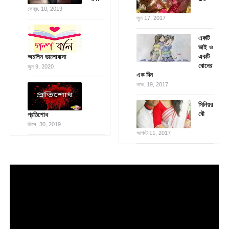
ফেব্রু. 10, 2019
জুন 17, 2017
একটি
ভাই ও
একটি
অমলিন ভালোবাসা
বোনের
জুন 9, 2020
এক দিন
নভে. 19, 2017
সিনিয়র
বৌ
প্রতিশোধ
ডিসে. 30, 2019
আগস্ট 11, 2017