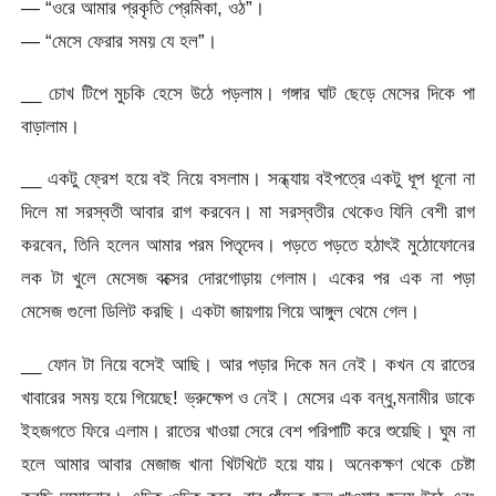
— “ওরে আমার প্রকৃতি প্রেমিকা, ওঠ”।
— “মেসে ফেরার সময় যে হল”।
__ চোখ টিপে মুচকি হেসে উঠে পড়লাম। গঙ্গার ঘাট ছেড়ে মেসের দিকে পা
বাড়ালাম।
__ একটু ফ্রেশ হয়ে বই নিয়ে বসলাম। সন্ধ্যায় বইপত্রে একটু ধূপ ধূনো না
দিলে মা সরস্বতী আবার রাগ করবেন। মা সরস্বতীর থেকেও যিনি বেশী রাগ
করবেন, তিনি হলেন আমার পরম পিতৃদেব। পড়তে পড়তে হঠাৎই মুঠোফোনের
লক টা খুলে মেসেজ বক্সের দোরগোড়ায় গেলাম। একের পর এক না পড়া
মেসেজ গুলো ডিলিট করছি। একটা জায়গায় গিয়ে আঙ্গুল থেমে গেল।
__ ফোন টা নিয়ে বসেই আছি। আর পড়ার দিকে মন নেই। কখন যে রাতের
খাবারের সময় হয়ে গিয়েছে! ভ্রুক্ষেপ ও নেই। মেসের এক বন্ধু,মনামীর ডাকে
ইহজগতে ফিরে এলাম। রাতের খাওয়া সেরে বেশ পরিপাটি করে শুয়েছি। ঘুম না
হলে আমার আবার মেজাজ খানা খিটখিটে হয়ে যায়। অনেকক্ষণ থেকে চেষ্টা