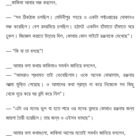
__কাকিমা আবার শুরু করলেন,
— “সব ঠিকঠাক চলছিল। মেদিনীপুর শহরে ও একটা সফ্টওয়ারের দোকানও
শুরু করেছিল। বেশ রমরমিয়ে চলছিল। হঠাৎই একদিন হাঁফাতে হাঁফাতে ঘরে
ঢুকল। জিজ্ঞেস করাতে উত্তর দিল, কোথায় কোন সাইটে রঞ্জনাকে দেখেছে”।
— “কি যা তা বলছে”!
__ আমার বলা কথায় কাকিমাও সমর্থন জানিয়ে বললেন,
— “আমরাও প্রথমত তাই ভেবেছিলাম। ওকে অনেক বোঝালাম, রঞ্জনার
আত্মা মুক্তি পেয়েছে। ও আমাদের কথা গ্রাহ্য না করে নিজেকে সব কিছু
থেকে দূরে করে ঘর বন্দি করে নিল”।
— “এটা ওর মনের ভুল বা হতে পারে ওর মনের অন্দরে কোথাও রঞ্জনার জন্য
জায়গা তৈরী হয়েছিল। তার জন্য ও এইসব ভাবছে”।
__ আমার বলা কথাগুলো, কাকিমা আগের মতোই সমর্থন জানিয়ে বললেন,