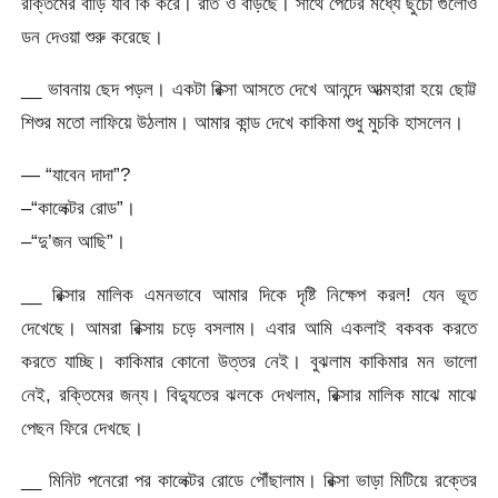
রক্তিমের বাড়ি যাব কি করে। রাত ও বাড়ছে। সাথে পেটের মধ্যে ছুঁচো গুলোও
ডন দেওয়া শুরু করেছে।
__ ভাবনায় ছেদ পড়ল। একটা রিক্সা আসতে দেখে আনন্দে আত্মহারা হয়ে ছোট্ট
শিশুর মতো লাফিয়ে উঠলাম। আমার কান্ড দেখে কাকিমা শুধু মুচকি হাসলেন।
— “যাবেন দাদা”?
–“কালেক্টর রোড”।
–“দু’জন আছি”।
__ রিক্সার মালিক এমনভাবে আমার দিকে দৃষ্টি নিক্ষেপ করল! যেন ভূত
দেখেছে। আমরা রিক্সায় চড়ে বসলাম। এবার আমি একলাই বকবক করতে
করতে যাচ্ছি। কাকিমার কোনো উত্তর নেই। বুঝলাম কাকিমার মন ভালো
নেই, রক্তিমের জন্য। বিদ্যুতের ঝলকে দেখলাম, রিক্সার মালিক মাঝে মাঝে
পেছন ফিরে দেখছে।
__ মিনিট পনেরো পর কালেক্টর রোডে পৌঁছালাম। রিক্সা ভাড়া মিটিয়ে রক্তের