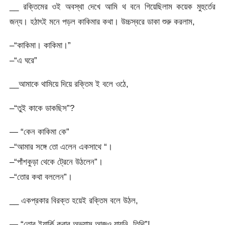
__ রক্তিমের ওই অবস্থা দেখে আমি থ বনে গিয়েছিলাম কয়েক মুহুর্তের
জন্য। হঠাৎই মনে পড়ল কাকিমার কথা। উচ্চস্বরে ডাকা শুরু করলাম,
–“কাকিমা। কাকিমা।”
–“এ ঘরে”
__আমাকে থামিয়ে দিয়ে রক্তিম ই বলে ওঠে,
–“তুই কাকে ডাকছিস”?
— “কেন কাকিমা কে”
–“আমার সঙ্গে তো এলেন একসাথে “।
–“পাঁশকুড়া থেকে ট্রেনে উঠলেন”।
–“তোর কথা বললেন”।
__ একপ্রকার বিরক্ত হয়েই রক্তিম বলে উঠল,
— “তোর ইয়ার্কি করার অভ্যাস আজও যায়নি, তিথি”!