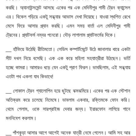
করছি। অ্যানাউন্সমেন্ট আসছে একের পর এক মেদিনীপুর গামী ট্রেন ক্যান্সেল
এর। বিকেল গড়িয়ে একটু সন্ধ্যার আভাস দেখা দিয়েছে। যাওয়া স্থগিত রেখে
মেসে ফিরে আসার প্ল্যান করছি। এমন সময় বার্তা এল মেদিনীপুর গামী
ট্রেনের। প্ল্যাটফর্ম নম্বর পনেরো। দৌড় লাগালাম প্ল্যাটফর্মের দিকে।
__ হাঁফিয়ে উঠেছি রীতিমতো। লেডিস কম্পার্টমেন্টে উঠে জানালার ধারে একটা
সীট দখল নিয়ে বসেছি। এক এক করে মহিলা সহযাত্রীরা উঠছেন। ভর্তি
হচ্ছে কামরা। আমারও ধড়ে যেন একটু প্রাণ ফিরল। ভাবছিলাম, এই সন্ধ্যায়
এতটা পথ একলা যাব কিভাবে!
__ লোকাল ট্রেন গ্যালোপিন হয়ে ছুটছে ঝমঝমিয়ে। একের পর এক স্টেশান
অতিক্রম করে চলেছে নিমেষে। ভাবলাম একবার, রক্তিমকে ফোন করি।
থেমে গেলাম, ওকে সারপ্রাইজ দেবার জন্য। ইয়ারফোন লাগিয়ে গানে
মননিবেশ করলাম।
__ পাঁশকুড়া আসার আগে আগেই অনেক যাত্রী নেমে গেলেন। আমি সহ আর