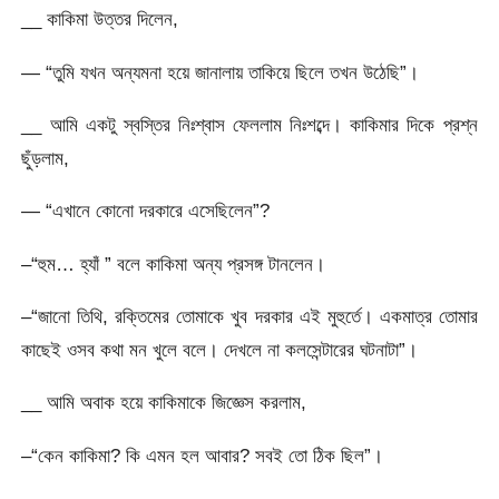
__ কাকিমা উত্তর দিলেন,
— “তুমি যখন অন্যমনা হয়ে জানালায় তাকিয়ে ছিলে তখন উঠেছি”।
__ আমি একটু স্বস্তির নিঃশ্বাস ফেললাম নিঃশব্দে। কাকিমার দিকে প্রশ্ন
ছুঁড়লাম,
— “এখানে কোনো দরকারে এসেছিলেন”?
–“হুম… হ্যাঁ ” বলে কাকিমা অন্য প্রসঙ্গ টানলেন।
–“জানো তিথি, রক্তিমের তোমাকে খুব দরকার এই মুহুর্তে। একমাত্র তোমার
কাছেই ওসব কথা মন খুলে বলে। দেখলে না কলসেন্টারের ঘটনাটা”।
__ আমি অবাক হয়ে কাকিমাকে জিজ্ঞেস করলাম,
–“কেন কাকিমা? কি এমন হল আবার? সবই তো ঠিক ছিল”।