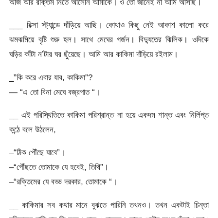
আজ আর রক্তিম নিতে আসেনি আমাকে। ও তো জানেই না আমি আসছি।
___ রিক্সা স্ট্যান্ডে দাঁড়িয়ে আছি। কোথাও কিছু নেই আকাশ কালো করে
ঝমঝমিয়ে বৃষ্টি শুরু হল। সাথে মেঘের গর্জন। বিদ্যুতের ঝিলিক। ওদিকে
ঘড়ির কাঁটা ন’টার ঘর ছুঁয়েছে। আমি আর কাকিমা দাঁড়িয়ে রইলাম।
_”কি করে এবার যাব, কাকিমা”?
— “এ তো বিনা মেঘে বজ্রপাত “।
__ এই পরিস্থিতিতে কাকিমা পরিশ্রান্ত না হয়ে একদম শান্ত এবং নির্লিপ্ত
কন্ঠে বলে উঠলেন,
–“ঠিক পৌঁছে যাবে”।
–“পৌঁছতে তোমাকে যে হবেই, তিথি”।
–“রক্তিমের যে বড্ড দরকার, তোমাকে “।
__ কাকিমার সব কথার মানে বুঝতে পারিনি তখনও। তখন একটাই চিন্তা