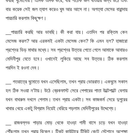
করছি ঘুমোনোর। এদিক ওদিক করে, বার পাঁচেক জল খাওয়ার জন্য উঠে এবং
বার কয়েক সেই জল ত্যাগ করেও ঘুম আর আসে না। অগত্যা মেসের বারান্দায়
পায়চারি করলাম কিছুক্ষণ।
__পায়চারি করছি আর ভাবছি। কী করা যায়। এতদিন পর রক্তিম কেন
মেসেজ করল? আর এরকমই একটা মেসেজ কেন? কি এমন হল? হাজারো
প্রশ্নের ভিড় মাথার মধ্যে। সব প্রশ্নের উত্তর পেতে গেলে আমাকে আবারও
মেদিনীপুর যেতে হবে। ওখানেই লুকিয়ে আছে সব উত্তর। ঠিক করলাম
পরদিন ই রওনা দেব।
__ গতরাত্রে ঘুমোতে যখন এসেছিলাম, তখন প্রায় ভোররাত। একঘুমে সকাল
হল ঠিক সওয়া ন’টায়। উঠে ব্রেকফাস্ট সেরে পেপারের পাতা উল্টেপাল্টে বেলায়
যখন বাথরুম দখলে পেলাম। তখন প্রায় একটা। সব কাজকর্ম সেরে দুপুরের
খাবার খেয়ে একটু বিশ্রাম নিয়েই বেরিয়ে পড়লাম মেদিনীপুরের উদ্দেশ্যে।
__ রাজবল্লভ পাড়ার মোড় থেকে হাওড়া গামী বাসে চড়ে যখন হাওড়া
পৌঁছলাম তখন প্রায় বিকেল। টিকট কাউন্টারে টিকিট কেটে স্টেশানে অপেক্ষা