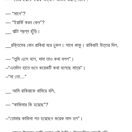
— “মানে”?
— “ইয়ার্কি করব কেন”?
__ পাল্টা প্রশ্ন ছুঁড়ি।
__রক্তিমের বোন রাকিয়া ঘরে ঢুকল। সাথে কাকু। রাকিয়াই উত্তর দিল,
— “তুমি এলে বলে, দাদা তাও কথা বলল”।
–“এতদিন হাতে গুনে কয়েকটি কথা বলেছে মাত্র”।
–“মা তো…”
__ আমি রাকিয়াকে থামিয়ে বলি,
— “কাকিমার কি হয়েছে”?
–“তোমার কাকিমা গত হয়েছেন কয়েক মাস হল”।