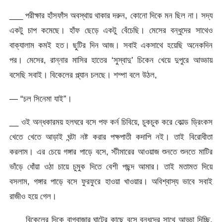
___ পরীক্ষার হাঁসফাঁস অবস্থায় থাকার দরুন, কোনো দিকে মন ছিল না। সদ্য
একটু চাপ কমেছে। হাঁফ ছেড়ে একটু বেঁচেছি। মেসের বন্ধুদের সাথেও
বাক্যালাম কমই হত। ছুটির দিন আজ। সবাই একসাথে হয়েছি অনেকদিন
পর। মেসের, রান্নার মাসির হাতের ‘সুস্বাদু’ চিকেন খেয়ে দুপুরে আড্ডায়
বসেছি সবাই। বিকেলের প্ল্যান চলছে। শম্পা বলে উঠল,
— “চল সিনেমা যাই”।
__ ওই অন্ধকারময় হলঘরে বসে পফ কর্ন চিবিয়ে, চুকচুক করে কোল্ড ড্রিংকস
খেতে খেতে আড়াই ঘন্টা নষ্ট করার পক্ষপাতী কদাপি নই। তাই বিরোধীতা
করলাম। এর চেয়ে গঙ্গার পাড়ে বসে, স্টীমারের আওয়াজ শুনতে শুনতে মাটির
ভাঁড়ে ধোঁয়া ওঠা চায়ে চুমুক দিতে বেশী পছন্দ আমার। তাই মতামত দিয়ে
বসলাম, গঙ্গার পাড়ে বসে ফুরফুরে হাওয়া খাওয়ার। অবিশ্বাস্য ভাবে সবাই
রাজীও হয়ে গেল।
___ বিকেলের দিকে বাগবাজার ঘাটের কাছে বসে বন্ধুদের সাথে আড্ডা দিচ্ছি,