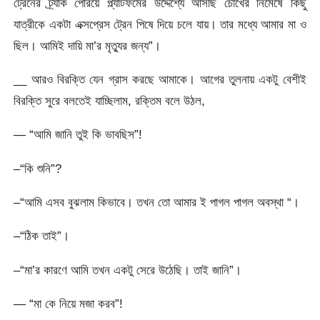
ট্রেনের ট্র্যাক পেরিয়ে প্ল্যাটফর্মের উদ্দেশ্যে আসছি চোখের নিমেষে কিছু
যাত্রীকে একটা এক্সপ্রেস ট্রেন পিষে দিয়ে চলে যায়। তার মধ্যে আমার মা ও
ছিল। আমিই দায়ি মা’র মৃত্যুর জন্য”।
__ আরও বিরক্তি যেন গ্রাস করছে আমাকে। আগের তুলনায় একটু বেশীই
বিরক্তি সুরে বলতেই যাচ্ছিলাম, রক্তিম বলে উঠল,
— “আমি জানি তুই কি ভাবছিস”!
–“কি শুনি”?
–“আমি এসব বুঝলাম কিভাবে। তখন তো আমার ই পাগল পাগল অবস্থা “।
–“ঠিক তাই”।
–“মা’র কারণে আমি তখন একটু সেরে উঠেছি। তাই জানি”।
— “মা কে নিয়ে মজা করব”!