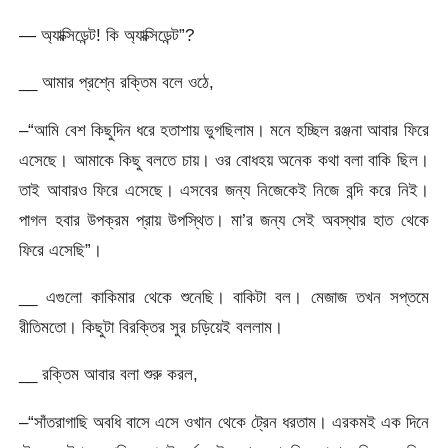
— অ্যাক্সিডেন্ট! কি অ্যাক্সিডেন্ট”?
__ আমার প্রশ্নে রক্তিম বলে ওঠে,
–“আমি বেশ কিছুদিন ধরে হতাশায় ভুগছিলাম। মনে হচ্ছিল রঞ্জনা আবার ফিরে
এসেছে। আমাকে কিছু বলতে চায়। ওর বোধহয় অনেক কথা বলা বাকি ছিল।
তাই আবারও ফিরে এসেছে। এসবের জন্য নিজেকেই নিজে বন্দি করে নিই।
পাগল হবার উপক্রম প্রায় উপস্থিত। মা’র জন্য সেই অবস্থার হাত থেকে
ফিরে এসেছি”।
__ এগুলো কাকিমার থেকে শুনেছি। বাকিটা বল। মেজাজ তখন সপ্তমে
রীতিমতো। কিছুটা বিরক্তির সুর চড়িয়েই বললাম।
__ রক্তিম আবার বলা শুরু করল,
–“সাঁতরাগাছি অবধি বাসে এসে ওখান থেকে ট্রেন ধরতাম। এরকমই এক দিনে