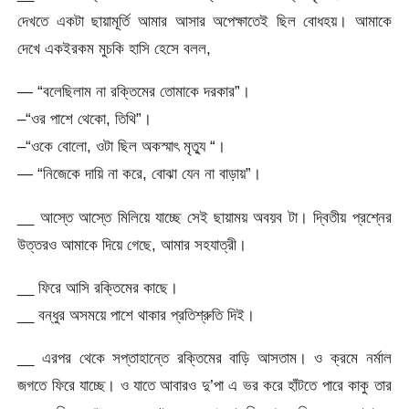
দেখতে একটা ছায়ামূর্তি আমার আসার অপেক্ষাতেই ছিল বোধহয়। আমাকে
দেখে একইরকম মুচকি হাসি হেসে বলল,
— “বলেছিলাম না রক্তিমের তোমাকে দরকার”।
–“ওর পাশে থেকো, তিথি”।
–“ওকে বোলো, ওটা ছিল অকস্মাৎ মৃত্যু “।
— “নিজেকে দায়ি না করে, বোঝা যেন না বাড়ায়”।
__ আস্তে আস্তে মিলিয়ে যাচ্ছে সেই ছায়াময় অবয়ব টা। দ্বিতীয় প্রশ্নের
উত্তরও আমাকে দিয়ে গেছে, আমার সহযাত্রী।
__ ফিরে আসি রক্তিমের কাছে।
__ বন্ধুর অসময়ে পাশে থাকার প্রতিশ্রুতি দিই।
__ এরপর থেকে সপ্তাহান্তে রক্তিমের বাড়ি আসতাম। ও ক্রমে নর্মাল
জগতে ফিরে যাচ্ছে। ও যাতে আবারও দু’পা এ ভর করে হাঁটতে পারে কাকু তার