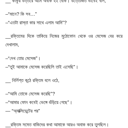
__ কাকুর উত্তরে আমি অবাক হই বৈকি। উত্তেজিত ভাবেই বলি,
–“মানে? কি সব…”
–“এতটা রাস্তা কার সাথে এলাম আমি”?
__রক্তিমের দিকে তাকিয়ে নিজের মুঠোফোন থেকে ওর মেসেজ বের করে
দেখালাম,
–“দেখ তোর মেসেজ”।
–“তুই আমাকে মেসেজ করেছিলি তাই এসেছি”।
__ নির্লিপ্ত কন্ঠে রক্তিম বলে ওঠে,
–“আমি তোকে মেসেজ করেছি”?
–“আমার ফোন কবেই ভেঙ্গে গুঁড়িয়ে গেছে”।
— “অ্যাক্সিডেন্টের পর”
__রক্তিম সমেত বাকিদের কথা আমাকে আরও অবাক করে তুলছিল।