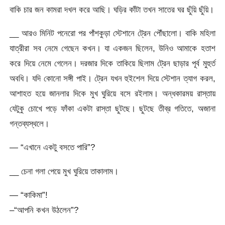
বাকি চার জন কামরা দখল করে আছি। ঘড়ির কাঁটা তখন সাতের ঘর ছুঁয়ি ছুঁয়ি।
__ আরও মিনিট পনেরো পর পাঁশকুড়া স্টেশানে ট্রেন পৌঁছালো। বাকি মহিলা
যাত্রীরা সব নেমে গেছেন কখন। যা একজন ছিলেন, উনিও আমাকে হতাশ
করে দিয়ে নেমে গেলেন। দরজার দিকে তাকিয়ে ছিলাম ট্রেন ছাড়ার পূর্ব মুহুর্ত
অবধি। যদি কোনো সঙ্গী পাই। ট্রেন যখন হুইশেল দিয়ে স্টেশান ত্যাগ করল,
আশাহত হয়ে জানলার দিকে মুখ ঘুরিয়ে বসে রইলাম। অন্ধকারময় রাস্তায়
যেটুকু চোখে পড়ে ফাঁকা একটা রাস্তা ছুটছে। ছুটছে তীব্র গতিতে, অজানা
গন্তব্যস্থলে।
— “এখানে একটু বসতে পারি”?
__ চেনা গলা পেয়ে মুখ ঘুরিয়ে তাকালাম।
— “কাকিমা”!
–“আপনি কখন উঠলেন”?