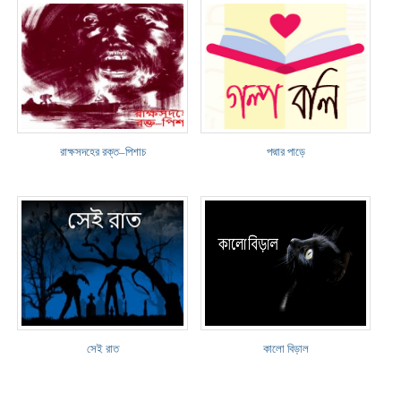
রাক্ষসদহের রক্ত–পিশাচ
পদ্মার পাড়ে
সেই রাত
কালো বিড়াল