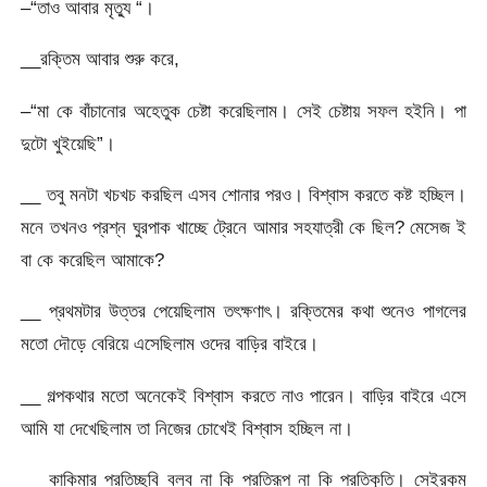
–“তাও আবার মৃত্যু “।
__রক্তিম আবার শুরু করে,
–“মা কে বাঁচানোর অহেতুক চেষ্টা করেছিলাম। সেই চেষ্টায় সফল হইনি। পা
দুটো খুইয়েছি”।
__ তবু মনটা খচখচ করছিল এসব শোনার পরও। বিশ্বাস করতে কষ্ট হচ্ছিল।
মনে তখনও প্রশ্ন ঘুরপাক খাচ্ছে ট্রেনে আমার সহযাত্রী কে ছিল? মেসেজ ই
বা কে করেছিল আমাকে?
__ প্রথমটার উত্তর পেয়েছিলাম তৎক্ষণাৎ। রক্তিমের কথা শুনেও পাগলের
মতো দৌড়ে বেরিয়ে এসেছিলাম ওদের বাড়ির বাইরে।
__ গল্পকথার মতো অনেকেই বিশ্বাস করতে নাও পারেন। বাড়ির বাইরে এসে
আমি যা দেখেছিলাম তা নিজের চোখেই বিশ্বাস হচ্ছিল না।
__ কাকিমার প্রতিচ্ছবি বলব না কি প্রতিরূপ না কি প্রতিকৃতি। সেইরকম