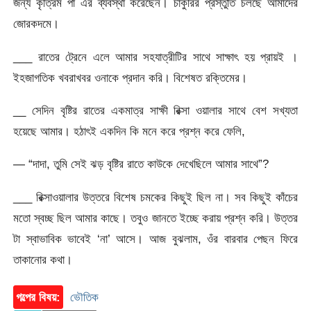
জন্য কৃত্রিম পা এর ব্যবস্থা করেছেন। চাকুরির প্রস্তুতি চলছে আমাদের
জোরকদমে।
___ রাতের ট্রেনে এলে আমার সহযাত্রীটির সাথে সাক্ষাৎ হয় প্রায়ই ।
ইহজাগতিক খবরাখবর ওনাকে প্রদান করি। বিশেষত রক্তিমের।
__ সেদিন বৃষ্টির রাতের একমাত্র সাক্ষী রিক্সা ওয়ালার সাথে বেশ সখ্যতা
হয়েছে আমার। হঠাৎই একদিন কি মনে করে প্রশ্ন করে ফেলি,
— “দাদা, তুমি সেই ঝড় বৃষ্টির রাতে কাউকে দেখেছিলে আমার সাথে”?
___ রিক্সাওয়ালার উত্তরে বিশেষ চমকের কিছুই ছিল না। সব কিছুই কাঁচের
মতো স্বচ্ছ ছিল আমার কাছে। তবুও জানতে ইচ্ছে করায় প্রশ্ন করি। উত্তর
টা স্বাভাবিক ভাবেই ‘না’ আসে। আজ বুঝলাম, ওঁর বারবার পেছন ফিরে
তাকানোর কথা।
গল্পের বিষয়:
ভৌতিক