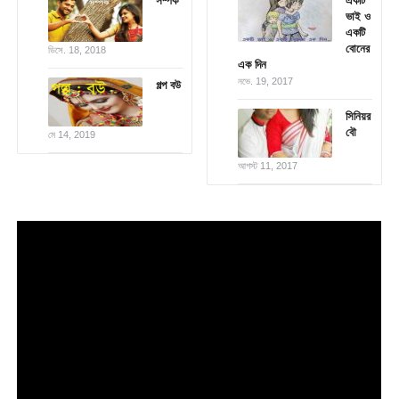
সম্পর্ক
একটি
ভাই ও
একটি
বোনের
ডিসে. 18, 2018
এক দিন
নভে. 19, 2017
গল্প বউ
সিনিয়র
বৌ
মে 14, 2019
আগস্ট 11, 2017