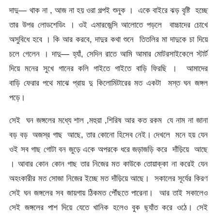
দাদু— থাক না , আজ না হয় ওরা গল্পই শুনুক । একে বাইরে ঝড় বৃষ্টি হচ্ছে
তার উপর লোডশেডিং । ওই এমারজেন্সি আলোতে পড়লে বাচ্চাদের চোখে
অসুবিধে হবে । কি আর করবে, দাদুর কথা শুনে তিতলির মা দাদুকে চা দিয়ে
চলে গেলেন । দাদু— হ্যাঁ, সেদিন রাতে আমি আমার মোটরসাইকেলে স্টার্ট
দিয়ে মনের সুখে গানের কলি গাইতে গাইতে বাড়ি ফিরছি । আমাদের
বাড়ি ফেরার পথে মাঝে প্রায় দু কিলোমিটারের মত একটা মস্ত ঘন জঙ্গল
পড়ে।
সেই ঘন জঙ্গলের মধ্যে শাল ,মহুয়া ,শিরিষ আর কত রকম যে নাম না জানা
বড় বড় অজস্র গাছ আছে, তার কোনো হিসেব নেই। দেখলে মনে হয় যেন
ওই সব গাছ গোটা বন জুড়ে একে অপরকে ধরে জড়াজড়ি করে দাঁড়িয়ে আছে
। আবার কোন কোন গাছ তার নিজের মত কাউকে তোয়াক্কা না করেই যেন
অহংকারীর মত সোজা নিজের ইচ্ছে মত দাঁড়িয়ে আছে। সকালের সূর্যের কিরণ
সেই ঘন জঙ্গলের সব জায়গায় ঠিকমত পৌঁছতে পারেনা। আর তাই সকালেও
সেই জঙ্গলের পাশ দিয়ে যেতে খানিক হলেও বুক ছ্যাঁত করে ওঠে। সেই