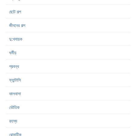
ছোট গল্প
জীবনের গল্প
দু:খদায়ক
ধর্মীয়
প্রবন্ধ
ফ্যান্টাসি
ভালবাসা
ভৌতিক
রহস্য
রোমান্টিক