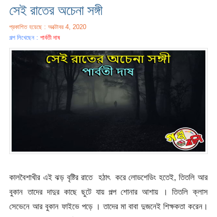
সেই রাতের অচেনা সঙ্গী
প্রকাশিত হয়েছে : অক্টোবর 4, 2020
গল্প লিখেছেন :
পার্বতী দাষ
কালবৈশাখীর এই ঝড় বৃষ্টির রাতে হঠাৎ করে লোডশেডিং হতেই, তিতলি আর
বুকান তাদের দাদুর কাছে ছুটে যায় পল্প শোনার আশায় । তিতলি ক্লাস
সেভেনে আর বুকান ফাইভে পড়ে । তাদের মা বাবা দুজনেই শিক্ষকতা করেন।