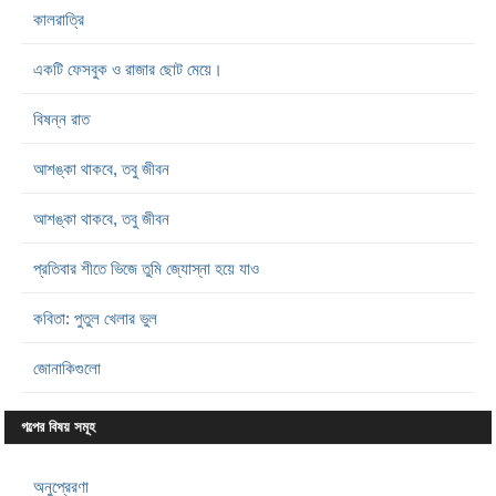
কালরাত্রি
একটি ফেসবুক ও রাজার ছোট মেয়ে।
বিষন্ন রাত
আশঙ্কা থাকবে, তবু জীবন
আশঙ্কা থাকবে, তবু জীবন
প্রতিবার শীতে ভিজে তুমি জ্যোস্না হয়ে যাও
কবিতা: পুতুল খেলার ভুল
জোনাকিগুলো
গল্পের বিষয় সমূহ
অনুপ্রেরণা