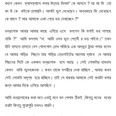
বদলে কেমন ফ্যাসফ্যাসে গলায় উত্তর দিলাম” কে আসবে ? আ আ মি তো
কা উ কে বাইকে চাপায়নি। আপনি ভুল দেখেছেন। অন্ধকারে কি দেখেছেন
কে জানে ? আর আমাকে একা পেয়ে ভয় দেখাচ্ছেন ?”
ভদ্রলোক আবার আমার কাছে এগিয়ে এসে বললেন কি মশাই ভয় লাগছে
নাকি ?” আমি বললাম “না আমি ওসব ভূত পেত্নী র ভয় পাইনা।” তখন
উনি হাসতে হাসতে বেশ গোলগোল চোখ পাকিয়ে এক অদ্ভূত ঠান্ডা গলায় বলেন
যে আমার গাড়ির পিছনে তার গাড়ির হেডলাইটের আলোয় দ্যাখে যে আমার
পিছনের সিটে কে একজন ভদ্রলোক বসে আছে । সেই লোকটার হাবভাব
কেমন নাকি সন্দেহজনক । কখন তাকে সশরীরে দেখা যাচ্ছিল , আবার কখন
সেই লোকটা অদৃশ্য হয়ে যাচ্ছিল। তাই সে বারবার আমাকে সেই কথাটা বলার
জন্য আমার দিকে এগিয়ে আসছিল ।
আমি ভদ্রলোকের কথা শুনে একটু মনে বল পেলাম ঠিকই ,কিন্তু মনের মধ্যে
ভয়টা কিন্তু পুরোপুরি তখনও যায়নি।