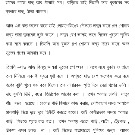
তাদের কাছে দাদু আর ঠাম্মাই সব। বাড়িতে তাই তিতলি আর বুকানের সব
ব্যপারে দাদু, ঠাম্মা থাকেন।
আজ এই ঝড় জলের রাতে তাই লোডশেডিঙের দৌলতে দাদুর কাছে গল্প শোনার
জন্য তারা দুজনেই ছুটে আসে । দাদুর বেশ ভালই লাগে নিজের পুরনো স্মৃতির
কথা মনে করতে । তিতলি আর বুকান গল্প শোনার জন্য দাদুর কাছে আজ
ভুতের গল্পের আবদার করে ।
তিতলি –দাদু আজ কিন্তু আমরা ভুতের গল্প শুনব । সঙ্গে সঙ্গে বুকান ও তালে
তাল মিলিয়ে এক ই স্বরে হ্যাঁ বলে । অগ্যতা দাদু বেশ জম্পেস করে বসে
গল্পের ঝুলি খুলে শুরু করে দিলেন তার নানারকম স্মৃতি দিয়ে ঘেরা গল্পের ডালি।
দাদু বুঝলি দিদি , বছর তিরিশেক আগের কথা । তখন আমার চাকরি মাত্র
পাঁচ বছর হয়েছে। রেলের গার্ড হিসাবে কাজ করায়, বেশিরভাগ সময় আমাকে
মালগাড়ি নিয়ে দূরে দূরে ডিউটি করতে হতো। তাই বেশীরভাগ সময়ে আমার
বাড়ি ফিরতে প্রায় রাত হত। তখন অবশ্য এতো গাড়ি ,অটো , ট্রেকার ,
রিকশা এসব চলত না । তাই নিজের যাতায়াতের সুবিধের জন্য আমার