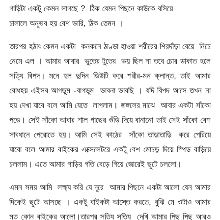
গাড়িটা একটু কেমন লাগছে ? ঠিক যেমন পিছনে কাউকে বসিয়ে
চালালে অনুভব হয় বেশ ভারি, ঠিক তেমন ।
তারপর হঠাৎ কেমন একটা কনকনে ঠাণ্ডা হাওয়া শরীরের শিরদাঁড়া বেয়ে নিচে
নেমে এল । আমার আবার ভূতের টুতের ভয় ছিল না তবে চোর ডাকাত হলে
সত্যি বিপদ। মনে হল দুদিন ডিউটি করে শরীর-মন ক্লান্ত, তাই আমার
বোধহয় এইসব আগডুম -বাগডুম ভাবনা ভাবছি । যদি বিপদ আসে তখন না
হয় দেখা যাবে বলে আমি যেতে লাগলাম। জঙ্গলের মাঝে আবার একটা সাঁকো
পড়ে। সেই সাঁকো আবার শাল গাছের গুঁড়ি দিয়ে বানানো তাই সেই সাঁকো বেশ
সাবধানে পেরোতে হয়। আমি সেই কাঠের সাঁকো তাড়াতাড়ি করে পেরিয়ে
যাবো বলে আমার বাইকের এক্সেলেটরে একটু বেশ মোচড় দিয়ে স্পিড বাড়িয়ে
চললাম। এতে আমার গাড়ির গতি বেড়ে গিয়ে জোরেই ছুটে চললো।
এমন সময় আমি লক্ষ্য করি যে দূরে আমার পিছনে একটা আলো যেন আমার
দিকেই ছুটে আসছে । একটু বাইকটা আস্তে করতে, বুঝি মে ওটাও আমার
মত কোন বাইকের আলো।তারপর সত্যি সত্যি দেখি আমার পিছু পিছু আরও