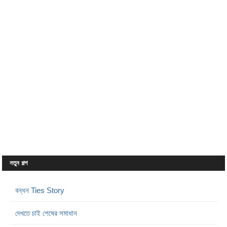
নতুন গল্প
বন্ধন Ties Story
দেখতে চাই শেষের সমাধান