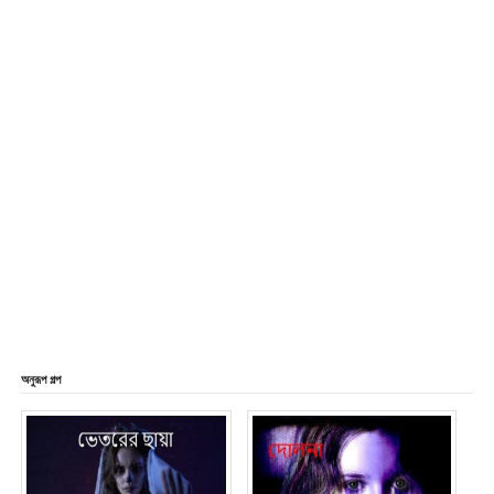
অনুরূপ গল্প