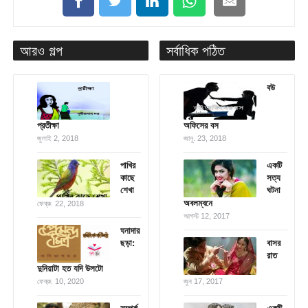
আরও গল্প
সর্বাধিক পঠিত
বউ
প্রতীক্ষা
অফিসের বস
জুলাই 2, 2018
জানু. 23, 2018
পাখির
একটি
কাছে
সত্য
শেখা
ঘটনা
অবলম্বনে
ফেব্রু. 22, 2018
আগস্ট 12, 2017
ঘনাদার
ছড়া:
বাসর
রাত
দুনিয়াটা হত যদি উলটো
ফেব্রু. 10, 2020
জুন 17, 2017