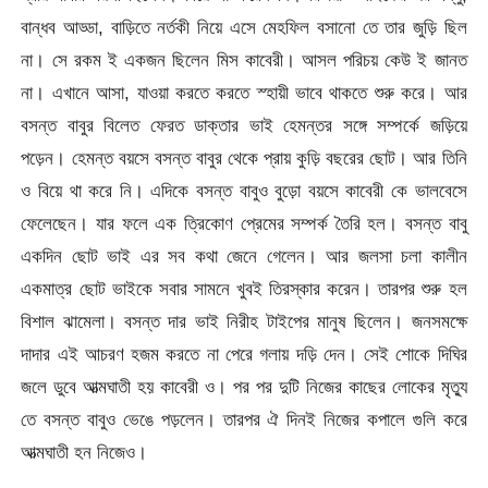
বান্ধব আড্ডা, বাড়িতে নর্তকী নিয়ে এসে মেহফিল বসানো তে তার জুড়ি ছিল
না। সে রকম ই একজন ছিলেন মিস কাবেরী। আসল পরিচয় কেউ ই জানত
না। এখানে আসা, যাওয়া করতে করতে স্হায়ী ভাবে থাকতে শুরু করে। আর
বসন্ত বাবুর বিলেত ফেরত ডাক্তার ভাই হেমন্তর সঙ্গে সম্পর্কে জড়িয়ে
পড়েন। হেমন্ত বয়সে বসন্ত বাবুর থেকে প্রায় কুড়ি বছরের ছোট। আর তিনি
ও বিয়ে থা করে নি। এদিকে বসন্ত বাবুও বুড়ো বয়সে কাবেরী কে ভালবেসে
ফেলেছেন। যার ফলে এক ত্রিকোণ প্রেমের সম্পর্ক তৈরি হল। বসন্ত বাবু
একদিন ছোট ভাই এর সব কথা জেনে গেলেন। আর জলসা চলা কালীন
একমাত্র ছোট ভাইকে সবার সামনে খুবই তিরস্কার করেন। তারপর শুরু হল
বিশাল ঝামেলা। বসন্ত দার ভাই নিরীহ টাইপের মানুষ ছিলেন। জনসমক্ষে
দাদার এই আচরণ হজম করতে না পেরে গলায় দড়ি দেন। সেই শোকে দিঘির
জলে ডুবে আত্মঘাতী হয় কাবেরী ও। পর পর দুটি নিজের কাছের লোকের মৃত্যু
তে বসন্ত বাবুও ভেঙে পড়লেন। তারপর ঐ দিনই নিজের কপালে গুলি করে
আত্মঘাতী হন নিজেও।