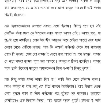
হারালাম। নাকে সেই কড়া সিগারেটের গন্ধ এসে লাগল। তারপর ই ভানুর
কথা মনে পড়ল, যে এ ঘরে পনেরো বছর আগে বসন্ত দার ছোট ভাই গলায়
দড়ি দিয়েছিলেন।
এক অ্যাডভেঞ্চারের আশাতে এখানে এসে ছিলাম। কিন্তু মনে হল এই
ভৌতিক ঘটনা গুলো কে উপভোগ করার ক্ষমতা আমার নেই। আমার হাত, পা
ঠাণ্ডা হয়ে আসছিল। লোক টার জীব ভয়ঙ্কর ভাবে বেড়িয়ে আছে! চোখ দুটো
কোঠর থেকে বেড়িয়ে ঝুলছে! আর কি আশ্চর্য, করিকাঠ থেকে যার সাহায্যে
লোক টি ঝুলছে, সেটা তো আমার ই ফেলে রাখা গামছা টা! হায় ঈশ্বর, আমার
যে সহন ক্ষমতা ক্রমশ শূন্য হয়ে আসছে। বসন্ত দা ঠিকই বলেছিল। আমার
মতন দুর্বল চিত্তের মানুষের অ্যাডভেঞ্চার প্রিয় হওয়া টা কিন্তু ধৃষ্টতা।
আর কিছু ভাবার সময় আমার ছিল না। আমি নিচে যেতে চাইলাম দ্রুত।
কারণ বসন্ত দা আর ভানু তো নিচে থাকবে শুনেছিলাম। তাই বিছানা থেকে
কোন ক্রমে ব্যাগ টা নিয়ে করিডোর ধরে ছুটতে শুরু করলাম। ততক্ষণে
মোবাইলেও রেড সিগনাল দিচ্ছে। আর হয়তো কয়েক মুহূর্ত। তারপর ই আমি