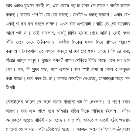
আর এটাও বুঝতে পারছি না, এত জোরে চড় টা তখন কে মারল? গালটা জ্বালা
করছে। কানের পাশ টা ভো ভো করছে। মাথাটা ও ধরছে ক্রমশ। এবার বেশ
একটু গা ছম ছম করতে লাগল। এখন রাত এগারোটা। বাড়ি তে তো বারোটার
আগে শুই না। তাই ভাবলাম, একটু দিঘির হাওয়া খেয়ে আসি। সেই মতন
সিঁড়ি বেয়ে নেমে বৈঠকখানার বিপরীত দিকের দরজা দিয়ে বাগানে প্রবেশ
করলাম। বৈঠকখানা তে এখনো বসন্ত দা দের গল্প গুজব চলছে। কি রে বাবা,
গাঁয়ের বয়স্ক মানুষ। ঘুমাবে কখন? বাগান পেড়িয়ে দিঘির পাড়ে এসে মন ভরে
গেল। বাহ, কি সুন্দর গাছ, পালা এখানে। জল স্পষ্ট দেখা না গেলে ও অনুভব
করা যাচ্ছে। তবে বড্ড ঠাণ্ডা। আমার মোবাইল দেখাচ্ছে, তাপমাত্রা মাত্র দশ
ডিগ্রী।
মোবাইলের আলো তে জলে নামার বাঁধানো ঘাট টা দেখলাম। দু পাশে বসার
জায়গা। তার এক পাশে বসে জমিদার বাড়ির দিকে তাকিয়ে রইলাম। সত্যি
অন্ধকারে ভূতুড়ে বাড়িই মনে হচ্ছে। সাত পাঁচ ভাবতে ভাবতেই হঠাৎ শুনলাম
দোতলা তে আবার একটা চেঁচামেচি হচ্ছে । একজন অচেনা মহিলা কণ্ঠস্বরের