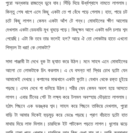
পুরো অন্ধকার রাজত্বে ডুবে যাব। সিঁড়ি দিয়ে ঊর্ধ্বশ্বাসে নামতে লাগলাম।
কিন্তু শেষ ধাপে এসে কিছু একটা তে পা বেঁধে পড়ে গেলাম। হাত, পায়ে চট
চটে কিছু লাগল। কেমন একটা আঁশ টে গন্ধ। মোবাইলের ক্ষীণ আলোয়
দেখলাম একটা ডেডবডি মুখ থুবড়ে পড়ে। কিছুক্ষন আগে একটা গুলি চলার শব্দ
পেয়েছি। এটা কি তবে তার ফলেই হল? আরে ঐ তো লোকটার হাতে এখনো
পিস্তল টা ধরা! কে লোকটা?
সাদা পাঞ্জাবী টা দেখে বুক টা ছ্যাত করে উঠল। মনে সাহস এনে মোবাইলের
আলো তে লোকটাকে চিৎ করলাম। এ যে বসন্ত দা! স্থির চোখ দুটো যেন
আমাকেই দেখছে। কপালের মাঝখানে একটা ফুটো। যেখান থেকে রক্ত চুইয়ে
পড়ছে। এসব দেখে গা গুলিয়ে উঠল। শরীর যেন কেমন অবশ হয়ে আসতে
লাগল। এবার টিনের গেট টা লক্ষ্য করে টলমল অবস্হায় দৌড়াতে লাগলাম।
হঠাৎ পিছনে এক ভয়ঙ্কর শব্দ। সাহস করে পিছনে তাকিয়ে দেখলাম, পুরো
বাড়ি টা আমার দিকেই হুড়মুড় করে ভেঙে পড়ছে। প্রাণ বাঁচাতে দুটো হাত
মাথায় দিয়ে লাফ দিলাম। চারদিকে ইট পাটকেল পড়তে লাগল। ধুলোর ঝড়ে
আমি ঢাকা পড়ে গেলাম। চারদিকে আর কিছু দেখা যায় না। আমি ক্রমাগত