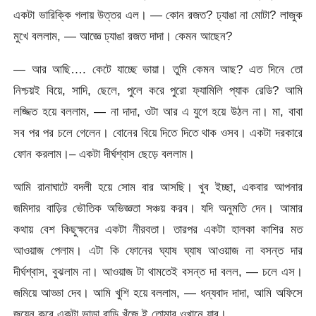
একটা ভারিক্কি গলায় উত্তর এল। — কোন রজত? ঢ্যাঙা না মোটা? লাজুক
মুখে বললাম, — আজ্ঞে ঢ্যাঙা রজত দাদা। কেমন আছেন?
— আর আছি…. কেটে যাচ্ছে ভায়া। তুমি কেমন আছ? এত দিনে তো
নিশ্চয়ই বিয়ে, সাদি, ছেলে, পুলে করে পুরো ফ্যামিলি প্যাক রেডি? আমি
লজ্জিত হয়ে বললাম, — না দাদা, ওটা আর এ যুগে হয়ে উঠল না। মা, বাবা
সব পর পর চলে গেলেন। বোনের বিয়ে দিতে দিতে থাক ওসব। একটা দরকারে
ফোন করলাম।– একটা দীর্ঘশ্বাস ছেড়ে বললাম।
আমি রানাঘাটে বদলী হয়ে সোম বার আসছি। খুব ইচ্ছা, একবার আপনার
জমিদার বাড়ির ভৌতিক অভিজ্ঞতা সঞ্চয় করব। যদি অনুমতি দেন। আমার
কথায় বেশ কিছুক্ষনের একটা নীরবতা। তারপর একটা হালকা কাশির মত
আওয়াজ পেলাম। এটা কি ফোনের ঘ্যাষ ঘ্যাষ আওয়াজ না বসন্ত দার
দীর্ঘশ্বাস, বুঝলাম না। আওয়াজ টা থামতেই বসন্ত দা বলল, — চলে এস।
জমিয়ে আড্ডা দেব। আমি খুশি হয়ে বললাম, — ধন্যবাদ দাদা, আমি অফিসে
জয়েন করে একটা ভাড়া বাড়ি খুঁজে ই তোমার ওখানে যাব।