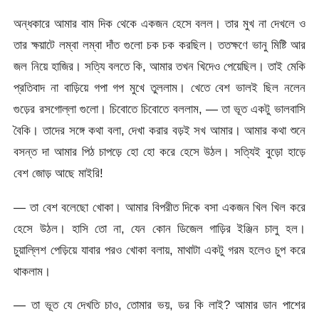
অন্ধকারে আমার বাম দিক থেকে একজন হেসে বলল। তার মুখ না দেখলে ও
তার ক্ষয়াটে লম্বা লম্বা দাঁত গুলো চক চক করছিল। ততক্ষণে ভানু মিষ্টি আর
জল নিয়ে হাজির। সত্যি বলতে কি, আমার তখন খিদেও পেয়েছিল। তাই মেকি
প্রতিবাদ না বাড়িয়ে গপা গপ মুখে তুললাম। খেতে বেশ ভালই ছিল নলেন
গুড়ের রসগোল্লা গুলো। চিবোতে চিবোতে বললাম, — তা ভূত একটু ভালবাসি
বৈকি। তাদের সঙ্গে কথা বলা, দেখা করার বড়ই সখ আমার। আমার কথা শুনে
বসন্ত দা আমার পিঠ চাপড়ে হো হো করে হেসে উঠল। সত্যিই বুড়ো হাড়ে
বেশ জোড় আছে মাইরি!
— তা বেশ বলেছো খোকা। আমার বিপরীত দিকে বসা একজন খিল খিল করে
হেসে উঠল। হাসি তো না, যেন কোন ডিজেল গাড়ির ইঞ্জিন চালু হল।
চুয়াল্লিশ পেড়িয়ে যাবার পরও খোকা বলায়, মাথাটা একটু গরম হলেও চুপ করে
থাকলাম।
— তা ভূত যে দেখতি চাও, তোমার ভয়, ডর কি লাই? আমার ডান পাশের