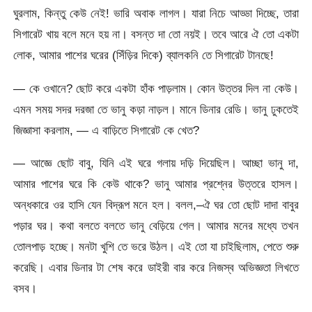
ঘুরলাম, কিন্তু কেউ নেই! ভারি অবাক লাগল। যারা নিচে আড্ডা দিচ্ছে, তারা
সিগারেট খায় বলে মনে হয় না। বসন্ত দা তো নয়ই। তবে আরে ঐ তো একটা
লোক, আমার পাশের ঘরের (সিঁড়ির দিকে) ব্যালকনি তে সিগারেট টানছে!
— কে ওখানে? ছোট করে একটা হাঁক পাড়লাম। কোন উত্তর দিল না কেউ।
এমন সময় সদর দরজা তে ভানু কড়া নাড়ল। মানে ডিনার রেডি। ভানু ঢুকতেই
জিজ্ঞাসা করলাম, — এ বাড়িতে সিগারেট কে খেত?
— আজ্ঞে ছোট বাবু, যিনি এই ঘরে গলায় দড়ি দিয়েছিল। আচ্ছা ভানু দা,
আমার পাশের ঘরে কি কেউ থাকে? ভানু আমার প্রশ্নের উত্তরে হাসল।
অন্ধকারে ওর হাসি যেন বিদ্রূপ মনে হল। বলল,–ঐ ঘর তো ছোট দাদা বাবুর
পড়ার ঘর। কথা বলতে বলতে ভানু বেড়িয়ে গেল। আমার মনের মধ্যে তখন
তোলপাড় হচ্ছে। মনটা খুশি তে ভরে উঠল। এই তো যা চাইছিলাম, পেতে শুরু
করেছি। এবার ডিনার টা শেষ করে ডাইরী বার করে নিজস্ব অভিজ্ঞতা লিখতে
বসব।