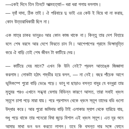
—একই দিনে তিন তিনটে আত্মহত্যা!– ধরা ধরা গলায় বললাম।
— হ্যাঁ দাদা, ঠিক তাই। ঐ পরিবারে দু ভাই এর কেউ ই বিয়ে থা না করায়,
কোন উত্তরাধিকারী ছিল না।
এক মাত্র চাকর ভানুরও আর কোন কাজ থাকে না। কিন্তু তার দেশ বিহারে
বলে শেষ বয়সে আর দেশে ফিরতে চান নি। আশেপাশের গ্রামে ভিক্ষাবৃত্তি
করে ঐ বাড়ি তেই শেষ জীবন টা কাটিয়ে দেয়।
— কাটিয়ে দেয় মানে? এখন কি উনি নেই? প্রবল আতঙ্কে জিজ্ঞাসা
করলাম। লোকটা হঠাৎ গম্ভীর হয়ে বলল, — না নেই। বছর পাঁচেক আগে
ভূমিকম্পে পুরো বাড়ি ভেঙে পড়ে। ভানু দা ছাড়াও বসন্ত বাবুর যে বন্ধুরা তার
মৃত্যুর পরও এখানে সন্ধ্যা বেলায় বিভিন্ন কারণে আসত, তারা সবাই ধ্বংস
স্তূপে চাপা পড়ে মারা যায়। পরে প্রশাসন থেকে ধ্বংস স্তূপ তাদের বডি গুলো
উদ্ধার করে। আর পুরো জমিদার বাড়ি টাই এলাকার ম্যাপ থেকে হারিয়ে যায়,
শুধু পড়ে থাকে তার পনেরো বিঘা জুড়ে বিশাল এই ধ্বংস স্তূপ। এত দূর শুনে
আমার মাথা ভন ভন করতে লাগল। তবে কি বসন্ত দার সঙ্গে ফোনে