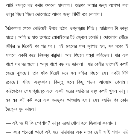
আমি বসন্ত দার কথায় শুকনো হাসলাম। তারপর আমার জন্য অপেক্ষা করা
ভানুর পিছন পিছন দোতলাতে আমার জন্য নির্দিষ্ট ঘরে চললাম।
বৈঠকখানা থেকে বেড়িয়েই উপরে ওঠার ভগ্নপ্রায় সিঁড়ি। হারিকেন টা ভানুর
হাতে। আমি দু হাত তফাতে মোবাইলের টর্চ জ্বেলে চলেছি। দোতালায় পৌঁছে
সিঁড়ির দু দিকেই পর পর ঘর। এই মহলের খাস ব্যাপার হল, সব ঘরের ই
সামনে একটা করে নিজস্ব বারান্দা। আর পিছনে লম্বা করিডোর। যার এক
পাশে সব ঘর গুলো। অন্য পাশে বড় বড় জানালা। যার বেশীর ভাগেরই কপাট
ভেঙে ঝুলছে। তার ফাঁক দিয়েই মনে হল বাড়ির পিছনে যেন একটা দিঘি
রয়েছে। যদিও অন্ধকার। কিন্তু জলে কিছু পড়ার আওয়াজ পেলাম।
করিডোরের শেষ প্রান্তে এসে একটা ঘরের বহুদিনের বন্ধ কপাট খুলল ভানু।
মর মর কট কট করে এক ভয়ঙ্কর আওয়াজ হল। যেন বহুদিন পর কোন
দৈত্যের ঘুম ভাঙল।
— এই ঘর টা কি স্পেশাল? ভানুর দরজা খোলা হলে জিজ্ঞাসা করলাম।
— বছর পনেরো আগে এই ঘরে দাদাবাবুর এক মাত্র ছোট ভাই গলায় দড়ি