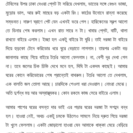
টেবিলের উপর ঢাকা দেওয়া প্লেট টা সরিয়ে দেখলাম, ভাতের সঙ্গে বেগুন ভাজা,
মুড়োর ডাল, আর রুই মাছের বড় একটা রিং। কাঠের উনোনে রান্না করেছে
সম্ভবত। দারুণ ঘ্রাণে পেট যেন এখনই ভরে গেল। হারিকেনের স্বল্প আলো
তে ডিনার শেষ করলাম। এখন রাত সারে ন টা। খাবার প্লেট, বাটি, থালা
রাখতে বাইরে এলাম। ইচ্ছা হল একটু বাইরে টা ঘুরি। তাই দরজা টা বাইরে
দিয়ে হুড়কো টেনে করিডোর ধরে ঘুরে বেড়াতে লাগলাম। তারপর একটা বড়
জানালার কাছে গিয়ে বাইরে টর্চের আলো ফেললাম। না, বেশী দূর দেখা গেল
না। তবে জলের চিক চিকি দেখে মনে হল, দিঘি টা একদম কাছেই। আমার
ঘরের কোনে করিডোরের শেষ প্রান্তেই বাথরুম। টর্চের আলো তে দেখলাম,
এক বালতি জল তোলা আছে। চারদিকে শেওলা ধরা দেওয়াল। নোংরা মেঝে।
অতি দুর্গন্ধ ময় আর অস্বাস্থ্যকর। কোন রকমে কাজ সেরে বাইরে এলাম।
আমার পাশের ঘরের বসন্ত দার ভাই এর পড়ার ঘরের দরজা টা সশব্দে বন্ধ
হল। হাওয়া নেই, অথচ একটু চমকে উঠলেও সামলে নিয়ে দ্রুত গিয়ে দরজা
টা খুলে ফেললাম। একটা জোড়ালো হাওয়া যেন আমাকে ধাক্কা মেরে বেড়িয়ে