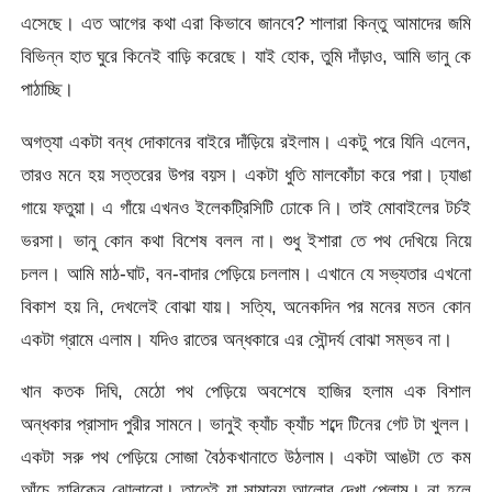
এসেছে। এত আগের কথা এরা কিভাবে জানবে? শালারা কিন্তু আমাদের জমি
বিভিন্ন হাত ঘুরে কিনেই বাড়ি করেছে। যাই হোক, তুমি দাঁড়াও, আমি ভানু কে
পাঠাচ্ছি।
অগত্যা একটা বন্ধ দোকানের বাইরে দাঁড়িয়ে রইলাম। একটু পরে যিনি এলেন,
তারও মনে হয় সত্তরের উপর বয়স। একটা ধুতি মালকোঁচা করে পরা। ঢ্যাঙা
গায়ে ফতুয়া। এ গাঁয়ে এখনও ইলেকট্রিসিটি ঢোকে নি। তাই মোবাইলের টর্চই
ভরসা। ভানু কোন কথা বিশেষ বলল না। শুধু ইশারা তে পথ দেখিয়ে নিয়ে
চলল। আমি মাঠ-ঘাট, বন-বাদার পেড়িয়ে চললাম। এখানে যে সভ্যতার এখনো
বিকাশ হয় নি, দেখলেই বোঝা যায়। সত্যি, অনেকদিন পর মনের মতন কোন
একটা গ্রামে এলাম। যদিও রাতের অন্ধকারে এর সৌন্দর্য বোঝা সম্ভব না।
খান কতক দিঘি, মেঠো পথ পেড়িয়ে অবশেষে হাজির হলাম এক বিশাল
অন্ধকার প্রাসাদ পুরীর সামনে। ভানুই ক্যাঁচ ক্যাঁচ শব্দে টিনের গেট টা খুলল।
একটা সরু পথ পেড়িয়ে সোজা বৈঠকখানাতে উঠলাম। একটা আঙটা তে কম
আঁচে হারিকেন ঝোলানো। তাতেই যা সামান্য আলোর দেখা পেলাম। না হলে