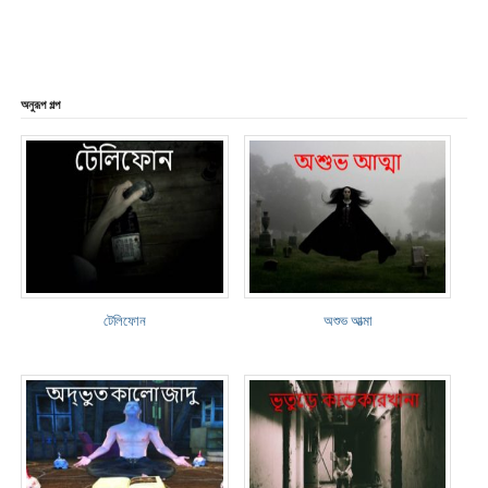
অনুরূপ গল্প
টেলিফোন
অশুভ আত্মা