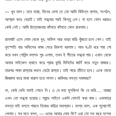
— খুব ভাল। তবে ভায়া, দিনের বেলা তে তো আমি বিভিন্ন ক্লাব, সংগঠন,
আশ্রম করে বেড়াই। তাই সন্ধ্যার পরই কিন্তু এস। না হলে ফোন ধরারও
কেউ নেই। আমি উত্তেজনায় কাঁপতে কাঁপতে ফোন রাখলাম।
রানাঘাট এসে সোম থেকে বুধ, অফিস আর ভাড়া বাড়ি খুঁজতে চলে গেল। তাই
বৃহস্পতি বার অফিসের কাজ সেরে রিকশা ধরলাম। আধ ঘণ্টা ধরে প্যা পো
করে যখন গোবিন্দ বল্লভ পুর এলাম, তখন ই শীতের সন্ধ্যা পার। এখান থেকে
আবার সাইকেল ভ্যানে করে প্রায় কুড়ি মিনিটের জার্নি করে নতুন বাজার।
তারপর পাকা রাস্তার বদলে মেঠো রাস্তা। তাই পায়ে হাঁটতে হবে। একে তাকে
জিজ্ঞাসা করে মাথা খারাপ হতে লাগল। জমিদার বসন্ত সমাদ্দার?
না, কেউ দেখি নামই শোনে নি। এ যে মহা মুশকিল! কি যে করি…. আচ্ছা
এখন তো সন্ধ্যা হয়েছে। ল্যান্ড লাইনে একটা ফোনই করা যাক। একমাত্র
বসন্ত দাই বলতে পারবে নিজের বাড়ির অবস্থান। ভাগ্য ভাল, এক সুযোগেই
পেলাম। সব শুনে বলল, — ওদের আবার দোষ কি? এরা তো সব বছর দশেক