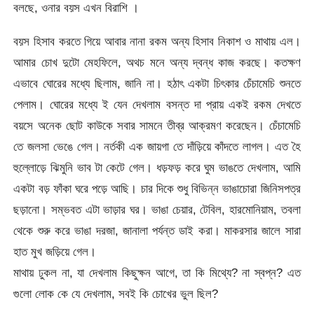
বলছে, ওনার বয়স এখন বিরাশি ।
বয়স হিসাব করতে গিয়ে আবার নানা রকম অন্য হিসাব নিকাশ ও মাথায় এল।
আমার চোখ দুটো মেহফিলে, অথচ মনে অন্য দ্বন্ধ কাজ করছে। কতক্ষণ
এভাবে ঘোরের মধ্যে ছিলাম, জানি না। হঠাৎ একটা চিৎকার চেঁচামেচি শুনতে
পেলাম। ঘোরের মধ্যে ই যেন দেখলাম বসন্ত দা প্রায় একই রকম দেখতে
বয়সে অনেক ছোট কাউকে সবার সামনে তীব্র আক্রমণ করেছেন। চেঁচামেচি
তে জলসা ভেঙে গেল। নর্তকী এক জায়গা তে দাঁড়িয়ে কাঁদতে লাগল। এত হৈ
হুল্লোড়ে ঝিমুনি ভাব টা কেটে গেল। ধড়ফড় করে ঘুম ভাঙতে দেখলাম, আমি
একটা বড় ফাঁকা ঘরে পড়ে আছি। চার দিকে শুধু বিভিন্ন ভাঙাচোরা জিনিসপত্র
ছড়ানো। সম্ভবত এটা ভাড়ার ঘর। ভাঙা চেয়ার, টেবিল, হারমোনিয়াম, তবলা
থেকে শুরু করে ভাঙা দরজা, জানালা পর্যন্ত ডাই করা। মাকরসার জালে সারা
হাত মুখ জড়িয়ে গেল।
মাথায় ঢুকল না, যা দেখলাম কিছুক্ষন আগে, তা কি মিথ্যে? না স্বপ্ন? এত
গুলো লোক কে যে দেখলাম, সবই কি চোখের ভুল ছিল?