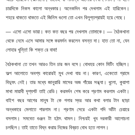
চারদিকে নিকস কালো অন্ধকার। অনেকদিন পর দেখলাম এই হারিকেন।
শহরে থাকতে থাকতে এই জিনিস গুলো তো এখন বিলুপ্তপ্রায়ই হয়ে গেছে।
— এসো এসো ভায়া। কত কত বছর পর দেখলাম তোমাকে। — বৈঠকখানা
থেকে নেমে এসে আমার সঙ্গে করমর্দন করলেন বসন্ত দা। হাত তো না, যেন
লোহার খুন্তি! কি শক্ত রে বাবা!
বৈঠকখানা তে তখন আরও তিন চার জন বসে। বোধহয় কোন মিটিং হচ্ছিল।
অল্প আলোতে অবশ্য কারোরই মুখ দেখা যায় না। কারণ, একেতো গ্রামে
বিদ্যুৎ নেই। তার মধ্যে জানুয়ারি মাসের অজ গাঁয়ের সন্ধ্যা। ধুলো, কুয়াশা
মাখা মায়াবী দৃশ্যপট তাই রেডি। করমর্দন শেষ করে প্রণাম করলাম একটা।
বাইশ বছর আগের মানুষ টা কে গলার স্বর আর কথা বলার টান ছাড়া
অন্ধকারে মেলাতে পারলাম না। প্রণাম সেরে একটা গদি আঁটা চেয়ারে
বসলাম। সমবেত গুঞ্জন টা হঠাৎ থামল। নিশ্চয়ই খুব দরকারী আলোচনা
চলছিল। তাই তাতে বিঘ্ন করায় নিজের বিব্রত বোধ হতে লাগল।