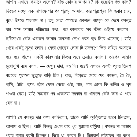
আপনি এখানে কিভাবে এলেন? বাড়ি কোথায় আপনার? কি হয়েছিল গত কাল?
ভিড়ের মধ্যে এক নাগাড়ে পর পর প্রশ্ন আসায়, কার প্রশ্নের কি জবাব দেব,
বুঝে উঠতে পারলাম না। তবু নেতা গোছের একজন বয়স্ক কে দেখে বসন্ত
দার সঙ্গে আমার পরিচয়ের কথা, গত কালকের সব ঘটনা গুছিয়ে বললাম।
ইতিমধ্যে কেউ একজন আমার অবস্থা দেখে গরম দুধ নিয়ে এসেছে। তাই
খেয়ে একটু সুস্থ হলাম। নেতা গোছের লোক টি ততক্ষণে ভিড় সরিয়ে আমাকে
ধরে ধরে পাশের একটা কারখানার ভিতর এনে চেয়ারে বসাল। তারপর আমার
মুখোমুখি বসে বলল, — দেখুন দাদা, বহু দিন ধরেই এখানে একটা প্রায় তিনশ
বছরের পুরানো ভূতুড়ে বাড়ি ছিল। রাত, বিড়েতে মেয়ে দের কান্না, হৈ চৈ,
হাসি, ঠাট্টা, হঠাৎ হঠাৎ ফোন বেজে ওঠা, নাচ, গান এমন কি গুলির ও শব্দ
পাওয়া যেত। তাই সন্ধ্যার পর একান্ত দরকার না থাকলে কেউ আর এ পথে
যেত না।
আপনি যে বসন্ত দার কথা বলছিলেন, তাকে আমি ব্যক্তিগত ভাবে চিনতাম,
আলাপ ও ছিল। আমি কিন্তু এখান কার খুব পুরানো বাসিন্দা। বসন্ত দা আমার
প্রায় বাবার বয়সী ছিলেন। বিয়ে থা করেন নি। রিটায়ার্ড লাইফের পর বন্ধু,