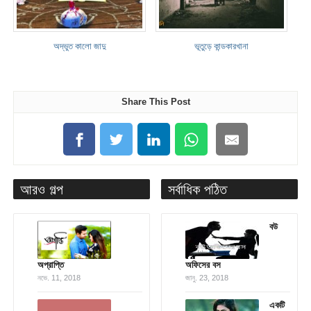
অদ্ভুত কালো জাদু
ভূতুড়ে কান্ডকারখানা
Share This Post
আরও গল্প
সর্বাধিক পঠিত
বউ
অপ্রাপ্তি
অফিসের বস
নভে. 11, 2018
জানু. 23, 2018
একটি