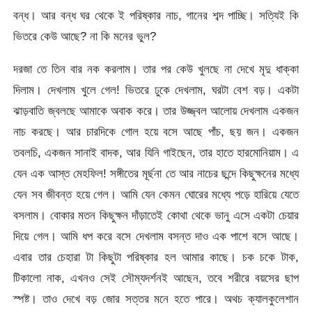
বন্ধ। আর বন্ধ ঘর থেকে ই পরিষ্কার নাচ, গানের শব্দ পাচ্ছি। সত্যিই কি
ভিতরে কেউ আছে? না কি মনের ভুল?
দরজা তে তিন বার নক করলাম। তার পর কেউ খুলছে না দেখে মৃদু ধাক্কা
দিলাম। দেখলাম খুলে গেল! ভিতরে ঢুকে দেখলাম, ঘরটা বেশ বড়। একটা
ঝাড়বাতি জ্বলছে আমাকে অবাক করে। তার উজ্জ্বল আলোয় দেখলাম একজন
নাচ করছে। আর চারদিকে গোল হয়ে বসে আছে পাঁচ, ছয় জন। একজন
তবলচি, একজন সানাই বাদক, আর যিনি গাইছেন, তার হাতে হারমোনিয়াম। এ
যেন এক আস্ত মেহফিল! সঙ্গীতের মূর্ছনা তে আর নাচের ছন্দে কিছুক্ষনের মধ্যে
যেন সব জীবন্ত হয়ে গেল। আমি যেন কেমন ঘোরের মধ্যে পড়ে হারিয়ে যেতে
বসলাম। বোকার মতন কিছুক্ষন দাঁড়াতেই কোথা থেকে ভানু এসে একটা চেয়ার
দিয়ে গেল। আমি ধপ করে বসে দেখলাম বসন্ত দাও এক পাশে বসে আছে।
এবার তার চেহারা টা কিছুটা পরিষ্কার হল আমার কাছে। চক চকে টাক,
টিকালো নাক, এখনও সেই সৌম্যদর্শনই আছেন, তবে শরীরে বয়সের ছাপ
স্পষ্ট। তাও দেখে বড় জোর সত্তর মনে হতে পারে। অথচ ক্যালকুলেশান