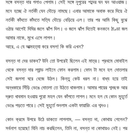
সঙ্গে বসন্ত দার গলাও পেলাম। সেই সঙ্গে নূপুরের শব্দের ঘন ঘন আওয়াজ।
মনে হচ্ছে ঐ নর্তকী যেন দৌড়ে নামছে। এবার আমাকে অবাক করে দিয়ে ঐ
নর্তকী কাঁদতে কাঁদতে সত্যি দৌড়ে বেড়িয়ে এল। তার পর আমি কিছু বুঝে
ওঠার আগেই দিঘির জলে ঝাঁপ দিল। ও জলে ঝাঁপ দিতেই কনকনে ঠাণ্ডা জল
আমার নাকে, মুখে এসে লাগল।
আরে, এ যে আত্মহত্যা করে বসল! কি করি এখন?
বসন্ত দা দের ডাকব? উনি তো উপরেই ছিলেন এই মাত্র। প্রথমে মোবাইল
থেকে বসন্ত দার ল্যান্ড লাইনে ফোন করলাম। ফোন টা মনে হল দোতলার
সেই জলসা ঘরে বেজে উঠল। কিন্তু কেউ ধরল না। বাধ্য হয়ে তাই
অন্ধকারে সিঁড়ি ভেঙে দোতলা তে উঠতে থাকলাম। আমার পায়ের শব্দছক আর
দ্রুত ধাবমান হওয়ায় পুরো মহল যেন কাঁপতে লাগল। মনে হল যে কোন মুহূর্তে
ভেঙে পড়তে পারে। সেই মুহূর্তে শুনলাম একটা ফায়ারিং এর শব্দও।
কোন ক্রমে উপরে উঠে ডাকতে লাগলাম, — বসন্ত দা, কোথায় গেলেন?
সর্বনাশ হয়েছে! যিনি নাচ করছিলেন, তিনি না, বসন্ত দা কোথায়ও নেই। পর