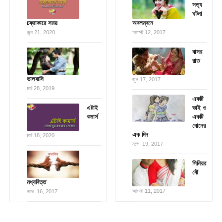
সত্য
ঘটনা
চক্রাকারে সময়
অবলম্বনে
জুন 21, 2020
আগস্ট 12, 2017
বাসর
রাত
ভালবাসি
জুন 17, 2017
মার্চ 28, 2019
একটি
এটাই
ভাই ও
কমার্স
একটি
বোনের
এক দিন
মার্চ 18, 2020
নভে. 19, 2017
সিনিয়র
বৌ
মধ্যবিত্ত
আগস্ট 11, 2017
নভে. 16, 2017