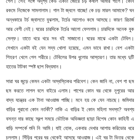
গেল। সেই সঙ্গে অদৃশ্য কেউ একটা জোরে চড় কষাল আমার গালে। কোন
রকমে নিজেকে সামলালাম। গাল টা জ্বলে যাচ্ছে! কে চড় মারল আমাকে? ঘন
অন্ধকারে টর্চ জ্বালতে বুঝলাম, টর্চের আলোও কমে আসছে। কারণ রিচার্জ
আর বেশী নেই। ঘরের চারদিকে টর্চের আলো ফেললাম। চারদিকে অনেক বুক
সেল্ফ। তাতে থরে থরে সব বই সাজানো। ঘরের মাঝে একটা টেবিল।
সেখানে একটা বই যেন সদ্য খোলা হয়েছে, এমন ভাবে রাখা। বেশ একটা
শিহরণ খেলে গেল শরীরে। টেবিলের উপর ধুলোর আস্তরণ। তার মধ্যে দুটি
হাতের টাটকা স্পষ্ট ছাপ বিদ্যমান।
সারা ঘর জুড়ে কেমন একটা অস্বস্তিকর পরিবেশ। কেন জানি না, বেশ গা ছম
ছম করতে লাগল বলে বাইরে এলাম। পাশের কোন ঘর থেকে নূপুরের আর
বাদ্য যন্ত্রের এক টানা আওয়াজ পাচ্ছি। মনে হয় কে যেন নাচছে। জমিদার
বাড়ির পুরানো কোন নর্তকী? নাকি এ বাড়ির ই কোন মহিলা সদস্য? অবশ্য
বসন্ত দার কাছে স্বল্প সময়ে ভৌতিক অভিজ্ঞতা ছাড়া বিশেষ কোন কাহিনী এ
বাড়ি সম্পর্কে শুনি নি আমি। যাই হোক, একবার দেখার আশায় করিডোর ধরে
চললাম। সিঁড়ির পরের ঘর থেকেই আসছে আওয়াজ। এই ঘর টা ভিতর থেকে