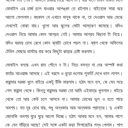
অনেক টাই শেষ। অফিসে চার্জার নিয়ে আসি নি। যার ফলে এমন একটা দিনে
মোবাইল এর চার্জ চলে যাওয়ার আশঙ্কা তে রইলাম। যাইহোক সারা ঘরে
আলো ফেললাম। বহুকাল যে এখানে মানুষ থাকে না, তা দেওয়াল আর মেঝে
দেখলেই বোঝা যায়। ধুলো আর ঝুলের মোটা আস্তরণ জমেছে। যদিও
দেওয়াল নিয়ে আমার কোন আগ্রহ নেই। আমার আগ্রহ বিছানা টা নিয়ে।
যদিও ঘরময় চোখ রেখে কোন ঝ্যাটা চোখে পড়ল না। ব্যাগ থেকে অফিসের
টেবিল মোছার ডাস্টার বার করে কিছুটা ঝাড়ার চেষ্টা করলাম।
মোবাইল বলছে এখন রাত পৌনে ন টা। নিচে বসন্ত দা দের অস্পষ্ট কথা
বার্তার আওয়াজ আসছে। এই বয়সে ও বুড়ো গুলোর স্ফূর্তি দেখে ভাল লাগল।
বারান্দার দরজা খুলে বাইরে একটু উঁকি মারলাম। হঠাৎ মনে হল, কে যেন সরে
গেল বারান্দা থেকে। কিন্তু বারান্দার দরজা তো আমি এইমাত্র খুললাম। বাইরে
থেকে তো আর কেউ চলে আসবে না। আমার চোখের ভুল ও হতে পারে
অবশ্য। যত দূর চোখ যায়, শুধু অন্ধকার আর অন্ধকার প্রান্তর। দু একটা
জোনাকি অবশ্য ঘুরে ঘুরে আলো দিচ্ছে। হঠাৎ আবার মনে হল, আমার পাশে
কে যেন দাঁড়িয়ে আছে! সেই সঙ্গে একটা কড়া সিগারেটের গন্ধ পেলাম। পাশ