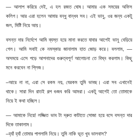
— আলাপ করিয়ে দেই, এ হল রজত ঘোষ। আমার এক সময়ের অফিস
কলিগ। আর এরা হলেন আমার বন্ধু বান্ধব সব। এই ভানু, ওর জন্য একটু
জল, মিষ্টি নিয়ে আয়।
বসন্ত দার নির্দেশে আমি ব্যস্ত হয়ে মানা করতে যাবার আগেই ভানু বেড়িয়ে
গেল। আমি সবাই কে নমস্কার জানালাম হাত জোড় করে। বললাম, —
অসময়ে এসে পড়ে আপনাদের গুরুত্বপূর্ণ আলোচনা তে বিঘ্ন করলাম। কিছু
মনে করবেন না প্লিজ।
–আরে না না, এরা সে রকম নয়, যেরকম তুমি ভাবছ। এরা সব এখানেই
থাকে। সারা দিন রাতই গল্প গুজব করি আমরা। একটু আগেই তো তোমাকে
নিয়ে ই কথা হচ্ছিল।
— আমাকে নিয়ে! লজ্জিত ভাব টা দ্রুত কাটাতে সোজা হয়ে বসে বসন্ত দার
দিকে তাকালাম।
–হ্যাঁ হ্যাঁ তোমার পাগলামি নিয়ে। তুমি নাকি ভূত খুব ভালবাস?