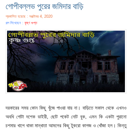
গোপীবল্লভ পুরের জমিদার বাড়ি
প্রকাশিত হয়েছে : অক্টোবর 4, 2020
গল্প লিখেছেন :
কৃষ্ণ গুপ্ত
দরকারের সময় কোন কিছু খুঁজে পাওয়া যায় না। বাড়িতে সকাল থেকে এখনও
অবধি গোটা দশেক ডাইরী, ছোট পকেট নোট বুক, এমন কি একটা পুরানো
চশমার খাপে থাকা মান্ধাতা আমলের কিছু টুকরো কাগজ ও খোঁজা হল। কিন্তু