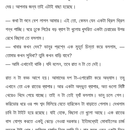
দেয়। আপনার জন্য তাই এটাই বাছা হয়েছে।
— কথা টা শুনে বেশ লাগল আমার। এই তো, কেমন যেন একটা থ্রিল থ্রিল
গন্ধ পাচ্ছি। ঘরে ঢুকে পিঠের বড় ব্যাগ টা ধুলোয় ধুসরিত একটা চেয়ারের উপর
রেখে বিছানা তে বসলাম।
— খাবার কখন দেব? ভানুর প্রশ্নে এক মুহূর্ত চিন্তা করে বললাম, —
তোমার কখন সুবিধা? তুমি কখন বাড়ি যাবে?
— আমি এখানেই থাকি। যদি বলেন, তবে রাত ন টা তে দেই।
রাত ন টা বড্ড আগে হয়। আমাদের দশ টা-এগারোটা করে অভ্যাস। তবু
এখানে তো এক রাতের ব্যাপার। আর একটা অদ্ভুত ব্যাপার, অত গুলো মিষ্টি
খেয়েও খিদে পেয়ে যাচ্ছে। তাই ন টা তেই হ্যাঁ বললাম। ভানু চলে গেল।
করিডোর ধরে ওর পদ শব্দ মিলিয়ে যেতে হারিকেন টা বাড়াতে গেলাম। দেখলাম
চাবি টা টাইট হয়ে রয়েছে। যাই হোক, বিছানা তে ধুলো আছে। এক রাতের
বাস যোগ্য করতে একটু ঝেড়ে নেওয়া দরকার। ইতিমধ্যেই মোবাইলের চার্জ