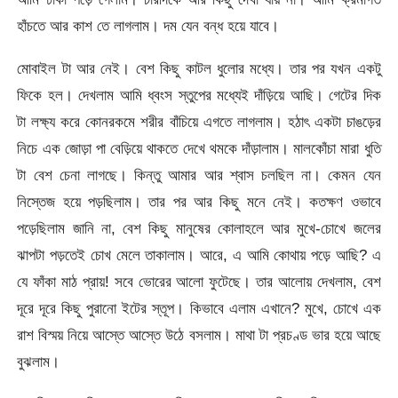
হাঁচতে আর কাশ তে লাগলাম। দম যেন বন্ধ হয়ে যাবে।
মোবাইল টা আর নেই। বেশ কিছু কাটল ধুলোর মধ্যে। তার পর যখন একটু
ফিকে হল। দেখলাম আমি ধ্বংস স্তুপের মধ্যেই দাঁড়িয়ে আছি। গেটের দিক
টা লক্ষ্য করে কোনরকমে শরীর বাঁচিয়ে এগতে লাগলাম। হঠাৎ একটা চাঙড়ের
নিচে এক জোড়া পা বেড়িয়ে থাকতে দেখে থমকে দাঁড়ালাম। মালকোঁচা মারা ধুতি
টা বেশ চেনা লাগছে। কিন্তু আমার আর শ্বাস চলছিল না। কেমন যেন
নিস্তেজ হয়ে পড়ছিলাম। তার পর আর কিছু মনে নেই। কতক্ষণ ওভাবে
পড়েছিলাম জানি না, বেশ কিছু মানুষের কোলাহলে আর মুখে-চোখে জলের
ঝাপটা পড়তেই চোখ মেলে তাকালাম। আরে, এ আমি কোথায় পড়ে আছি? এ
যে ফাঁকা মাঠ প্রায়! সবে ভোরের আলো ফুটেছে। তার আলোয় দেখলাম, বেশ
দূরে দূরে কিছু পুরানো ইটের স্তূপ। কিভাবে এলাম এখানে? মুখে, চোখে এক
রাশ বিস্ময় নিয়ে আস্তে আস্তে উঠে বসলাম। মাথা টা প্রচণ্ড ভার হয়ে আছে
বুঝলাম।