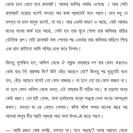
থেকে চলে যেতে হবে রানাঘাট। আমার বদলির অর্ডার এসেছে । আর সেটা
রানাঘাটে হয়েছে বলেই বসন্ত দার কথা প্রথমেই মনে পড়ল। তবে শুধু যে
বসন্ত দা ভাল মানুষ বলেই, তা নয়। আর একটা কারণ ও আছে, যেটা আমার
মনের মধ্যে মার্ক হয়ে আছে, সেটা হল তার মুখে শোনা তার জমিদার বাড়ির
ভৌতিক গল্প। তাই রানাঘাট নাম শোনার পর একবার তার জমিদার বাড়িতে গিয়ে
এক রাত কাটানো আমি পাখির চোখ করে নিলাম।
কিন্তু মুশকিল হল, অফিস থেকে ঐ ল্যান্ড নাম্বারে দশ বার ফোন করলেও
কেউ ধরে নি! ব্যাপার কি? উনি বেঁচে আছেন তো? কিন্তু পর মুহূর্তেই মনে
হল, বেঁচে আছেন বলেই তো ফোন বাজছে। না হলে তো হয় ফোন বাজত না।
না হলে ফোন অফিস থেকে বলত, এই নাম্বার টি সঠিক নয়। বা হয়তো অন্য
কেউ ধরত। তো যাই হোক, নানা দুর্ভাবনার মধ্যে সন্ধ্যা বেলা মনের আশঙ্কা
কমল। বসন্ত দা কে ফোনে পেলাম। কাঁপা কাঁপা গলায় অনেক বছর পর
অদেখা মানুষ টির প্রতি শ্রদ্ধা আর নানা উৎকণ্ঠা ঝড়ে পড়ল।
— আমি রজত ঘোষ বলছি, বসন্ত দা। মনে পড়ছে? অপর প্রান্ত থেকে