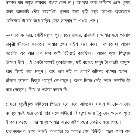
বসন্ত দার ল্যান্ড নাম্বার পাওয়া গেল না। অগত্যা আজ অফিসে এসে ধুলায়
ঢাকা আলমারি ঘেঁটে ততোধিক ধুলোয় ঢাকা কুড়ি বছর আগের অ্যাড্রেস
রেজিস্টার টা বার করে বাড়ির ফোন নাম্বার টা পাওয়া গেল।
–বসন্ত সমাদ্দার, গোপীবল্লভ পুর, নতুন বাজার, রানাঘাট। আমার সঙ্গে আলাপ
চাকুরী জীবনের শুরুতে। আমার তখন বাইশ বছর বয়স। বসন্ত দা আমার
জয়েনিং এর আর এক মাস পরই রিটায়ার্ড করেছিল। আমার প্রায় পিতৃসম
ছিলেন উনি। ঐ একটা মাসেই বুঝেছিলাম, ষাট বছরের মানুষ টা কতটা আমুদে
আর নিপাট ভাল মানুষ। আর হবে নাই বা কেন? জমিদার বংশের ছেলে।
জীবনে অনেক কিছুর প্রাচুর্য দেখেছেন। অথচ নিজে সেই সরল সাদাসিধেই
রয়ে গেছেন। বিয়ে থা পর্যন্ত করেন নি।
চেয়ারে স্তুপীকৃত ফাইলের পিছনে বসে বসে আজকের সকাল টা কেমন যেন
বসন্ত ময়ই হয়ে গেল! তার সঙ্গে কাটানো ঐ স্বল্প সময় টুকু যেন অনেক স্মৃতি
ই বহন করছে। এর মধ্যে আমার আরও বাইশ বছর চাকরীও হয়ে গেছে।
দুর্ভাগ্যজনক ভাবে আজই কলকাতা তে আমার শেষ ডিউটি। পরশু সোম বার