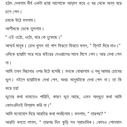
হঠাৎ দেখলাম দীর্ঘ একটা ছায়া আলোকে আড়াল করে এ ঘর থেকে অন্য ঘরে
চলে গেল।
চমকে উঠে বসলাম।
আশীষকে ডেকে তুললাম।
” এই ওঠো, ওঠো, ঘরে কে ঢুকেছে।”
আশ্চর্য মানুষ। চোখ খুলল না! পাশ ফিরতে ফিরতে বলল, ” ফ্লিট দিয়ে দাও।”
ওদিকে ছায়াটা সরে সরে বাইরের দেওয়ালের সাথে মিশে গেল। আর দেখা গেল
না।
আমি তখন বিছানার ওপর উঠে বসেছি। মনকে বোঝালাম এ শুধু আমার চোখের
ভুল। নইলে ছায়াটাকে দেখা গেল, অথচ মানুষটাকে দেখা গেল না। তা কি
করে হয়!
ভূতের কথা ভাবতেও পারিনি, কারণ ভূত আছে, এমন অদ্ভুত কথা আমি
কোনওদিনই বিশ্বাস করি না।”
আমি মনোযোগ দিয়ে আরতির কথা শুনছিলাম। বললাম, ” তারপর? ”
আরতি বলতে লাগল, ” তারপর দিন কুড়ি সব স্বাভাবিক। কোনও গোলমাল