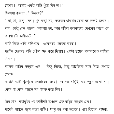
রাখেন। আমায় একটা বাড়ি খুঁজে দিন না।”
জিজ্ঞাসা করলাম, ” কিনবে?”
” না, না, ভাড়া নেব। খুব বড়ো নয়, দুজনের থাকবার মতো ঘর হলেই চলবে।
আর একটু যেন ভালো এলাকায় হয়, আর দক্ষিন কলকাতায় দেখবেন কারন ওর
কারখানাটা কালীঘাটে।”
আমি নিজে থাকি বালিগঞ্জে। একেবারে লেকের কাছে।
পরদিন থেকেই বাড়ি খোঁজা শুরু করে দিলাম। গোটা দুয়েক দালালকেও লাগিয়ে
দিলাম।
অনেক বাড়ির সন্ধান এল। কিছু নিজে, কিছু আরতিকে সঙ্গে নিয়ে দেখতে
গেলাম।
আরতি ভারী খুঁতখুঁতে স্বভাবের মেয়ে। কোনও বাড়িই তার পছন্দ হলো না।
কোন না কোন কারনে সব নাকচ করে দিল।
তিন মাস ঘোরাঘুরির পর কালীঘাট অঞ্চলে এক বাড়ির সন্ধান এল।
পার্কের সামনে প্রায় নতুন বাড়ি। সদ্য রঙ করা হয়েছে। খান তিনেক কামরা,