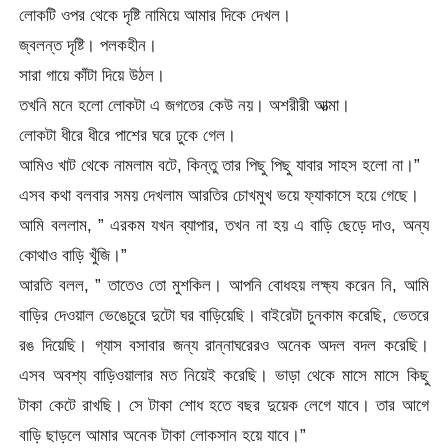
লোকটি ওপর থেকে দৃষ্টি নামিয়ে আমার দিকে দেখল।
জ্বলন্ত দৃষ্টি। পলকহীন।
সারা গায়ে কাঁটা দিয়ে উঠল।
তখনি মনে হলো লোকটা এ জগতের কেউ নয়। অশরীরী আত্মা।
লোকটা ধীরে ধীরে পাশের ঘরে ঢুকে গেল।
আমিও খাট থেকে নামলাম বটে, কিন্তু তার পিছু পিছু যাবার সাহস হলো না।”
এসব কথা বলবার সময় দেখলাম আরতির চোখমুখ ভয়ে ফ্যাকাসে হয়ে গেছে।
আমি বললাম, ” এরকম যখন ব্যাপার, তখন না হয় এ বাড়ি ছেড়ে দাও, অন্য
কোথাও বাড়ি খুঁজি।”
আরতি বলল, ” তাতেও তো মুশকিল। আপনি বোধহয় লক্ষ্য করেন নি, আমি
বাড়ির দেওয়াল ভেঙেচুরে দুটো ঘর বাড়িয়েছি। বাইরেটা চুনকাম করেছি, ভেতরে
রঙ দিয়েছি। গ্যাস বসাবার জন্য রান্নাঘরেরও অনেক অদল বদল করেছি।
এসব অবশ্য বাড়িওয়ালার মত নিয়েই করেছি। ভাড়া থেকে মাসে মাসে কিছু
টাকা কেটে রাখছি। সে টাকা শোধ হতে বছর দুয়েক লেগে যাবে। তার আগে
বাড়ি ছাড়লে আমার অনেক টাকা লোকসান হয়ে যাবে।”