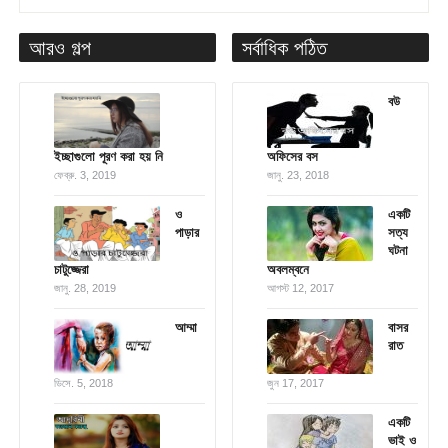
আরও গল্প
সর্বাধিক পঠিত
বউ
ইচ্ছাগুলো পূরণ করা হয় নি
অফিসের বস
ফেব্রু. 3, 2019
জানু. 23, 2018
ও
একটি
পাড়ার
সত্য
ঘটনা
চাটুজ্জেরা
অবলম্বনে
জানু. 28, 2019
আগস্ট 12, 2017
আম্মা
বাসর
রাত
ডিসে. 5, 2018
জুন 17, 2017
একটি
ভাই ও