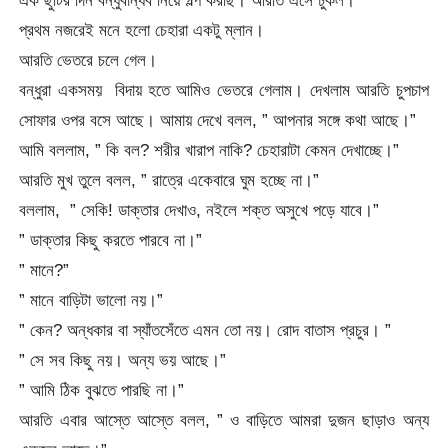
এক ছুটির দিন বন্ধুবান্ধব নিয়ে গল্প করছি। আরতি এসে ঢুকল।
প্রথম নজরেই মনে হলো চেহারা একটু ম্লান।
আরতি ভেতরে চলে গেল।
বন্ধুরা একসময় বিদায় হতে আমিও ভেতরে গেলাম। দেখলাম আরতি চুপচাপ
সোফার ওপর বসে আছে। আমায় দেখে বলল, ” আপনার সঙ্গে কথা আছে।”
আমি বললাম, ” কি বল? শরীর খারাপ নাকি? চেহারাটা কেমন দেখাচ্ছে।”
আরতি মুখ তুলে বলল, ” রাত্রে একেবারে ঘুম হচ্ছে না।”
বললাম, ” সেকি! ডাক্তার দেখাও, নইলে শক্ত অসুখে পড়ে যাবে।”
” ডাক্তার কিছু করতে পারবে না।”
” মানে?”
” মানে বাড়িটা ভালো নয়।”
” কেন? অন্ধকার বা স্যাঁতসেঁতে এমন তো নয়। রোদ বাতাস প্রচুর। ”
” সে সব কিছু নয়। অন্য ভয় আছে।”
” আমি ঠিক বুঝতে পারছি না।”
আরতি এবার আস্তে আস্তে বলল, ” ও বাড়িতে আমরা দুজন ছাড়াও অন্য