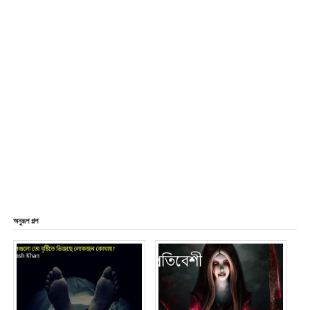
অনুরূপ গল্প