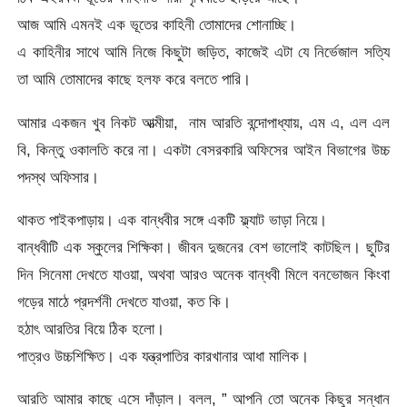
আজ আমি এমনই এক ভূতের কাহিনী তোমাদের শোনাচ্ছি।
এ কাহিনীর সাথে আমি নিজে কিছুটা জড়িত, কাজেই এটা যে নির্ভেজাল সত্যি
তা আমি তোমাদের কাছে হলফ করে বলতে পারি।
আমার একজন খুব নিকট আত্মীয়া, নাম আরতি বন্দোপাধ্যায়, এম এ, এল এল
বি, কিন্তু ওকালতি করে না। একটা বেসরকারি অফিসের আইন বিভাগের উচ্চ
পদস্থ অফিসার।
থাকত পাইকপাড়ায়। এক বান্ধবীর সঙ্গে একটি ফ্ল্যাট ভাড়া নিয়ে।
বান্ধবীটি এক স্কুলের শিক্ষিকা। জীবন দুজনের বেশ ভালোই কাটছিল। ছুটির
দিন সিনেমা দেখতে যাওয়া, অথবা আরও অনেক বান্ধবী মিলে বনভোজন কিংবা
গড়ের মাঠে প্রদর্শনী দেখতে যাওয়া, কত কি।
হঠাৎ আরতির বিয়ে ঠিক হলো।
পাত্রও উচ্চশিক্ষিত। এক যন্ত্রপাতির কারখানার আধা মালিক।
আরতি আমার কাছে এসে দাঁড়াল। বলল, ” আপনি তো অনেক কিছুর সন্ধান