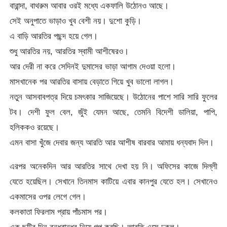
বারান্দা, বাথরুম আবার ওরই মধ্যে একফালি উঠোনও আছে।
সেই অনুপাতে ভাড়াও খুব বেশী নয়। দুশো কুড়ি।
এ বাড়ি আরতির পছন্দ হয়ে গেল।
শুধু আরতির নয়, আরতির স্বামী আশীষেরও।
আর দেরী না করে সেদিনই দুমাসের ভাড়া আগাম দেওয়া হলো।
মাসখানেক পর আরতির বাসায় বেড়াতে গিয়ে খুব ভালো লাগল।
নতুন আসবাবপত্র দিয়ে চমৎকার সাজিয়েছে। উঠোনের পাশে সারি সারি ফুলের
টব। দেশী ফুল বেল, জুঁই যেমন আছে, তেমনি বিদেশী ডালিয়া, পাপি,
হলিককও রয়েছে।
এমন বাসা খুঁজে দেবার জন্য আরতি আর আশীষ বারবার আমায় ধন্যবাদ দিল।
এরপর অনেকদিন আর আরতির সাথে দেখা হয় নি। অফিসের কাজে দিল্লী
যেতে হয়েছিল। সেখানে তিনমাস কাটিয়ে এবার কানপুর যেতে হল। সেখানেও
একমাসের ওপর লেগে গেল।
কলকাতা ফিরলাম প্রায় পাঁচমাস পর।