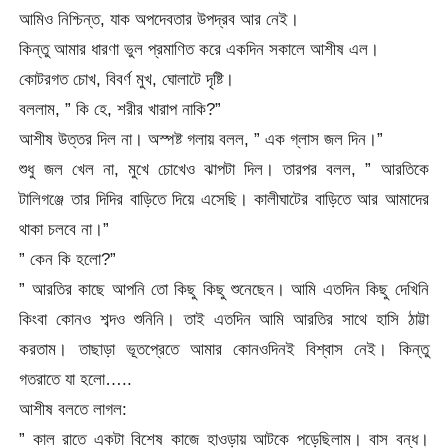
আমিও নিশ্চিন্ত, যাক অপদেবতার উপদ্রব আর নেই।
কিন্তু আমার ধারণা ভুল প্রমাণিত করে একদিন সকালে আশীষ এল।
কোটরগত চোখ, বিবর্ণ মুখ, ঘোলাটে দৃষ্টি।
বললাম, ” কি হে, শরীর খারাপ নাকি?”
আশীষ উত্তর দিল না। অস্পষ্ট গলায় বলল, ” এক গ্লাস জল দিন।”
শুধু জল খেল না, মুখে চোখেও ঝাপটা দিল। তারপর বলল, ” আরতিকে
টালিগঞ্জে তার দিদির বাড়িতে দিয়ে এসেছি। কালীঘাটের বাড়িতে আর আমাদের
থাকা চলবে না।”
” কেন কি হলো?”
” আরতির কাছে আপনি তো কিছু কিছু শুনেছেন। আমি এতদিন কিছু দেখিনি
কিংবা কোনও শব্দও শুনিনি। তাই এতদিন আমি আরতির সাথে হাসি ঠাট্টা
করতাম। তাছাড়া ভূতপ্রেতে আমার কোনওদিনই বিশ্বাস নেই। কিন্তু
গতরাতে যা হলো…..
আশীষ বলতে লাগল:
” কাল রাতে একটা বিশেষ কাজে হাওড়ায় আটকে পড়েছিলাম। বাস বন্ধ।