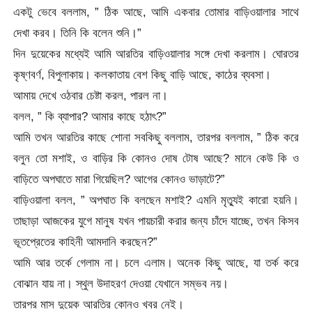
একটু ভেবে বললাম, ” ঠিক আছে, আমি একবার তোমার বাড়িওয়ালার সাথে
দেখা করব। তিনি কি বলেন শুনি।”
দিন দুয়েকের মধ্যেই আমি আরতির বাড়িওয়ালার সঙ্গে দেখা করলাম। ঘোরতর
কৃষ্ণবর্ণ, বিপুলাকায়। কলকাতায় বেশ কিছু বাড়ি আছে, কাঠের ব্যবসা।
আমায় দেখে ওঠবার চেষ্টা করল, পারল না।
বলল, ” কি ব্যাপার? আমার কাছে হঠাৎ?”
আমি তখন আরতির কাছে শোনা সবকিছু বললাম, তারপর বললাম, ” ঠিক করে
বলুন তো মশাই, ও বাড়ির কি কোনও দোষ টোষ আছে? মানে কেউ কি ও
বাড়িতে অপঘাতে মারা গিয়েছিল? আগের কোনও ভাড়াটে?”
বাড়িওয়ালা বলল, ” অপঘাত কি বলছেন মশাই? এমনি মৃত্যুই কারো হয়নি।
তাছাড়া আজকের যুগে মানুষ যখন পায়চারী করার জন্য চাঁদে যাচ্ছে, তখন কিসব
ভূতপ্রেতের কাহিনী আমদানি করছেন?”
আমি আর তর্কে গেলাম না। চলে এলাম। অনেক কিছু আছে, যা তর্ক করে
বোঝান যায় না। স্থুল উদাহরণ দেওয়া যেখানে সম্ভব নয়।
তারপর মাস দুয়েক আরতির কোনও খবর নেই।