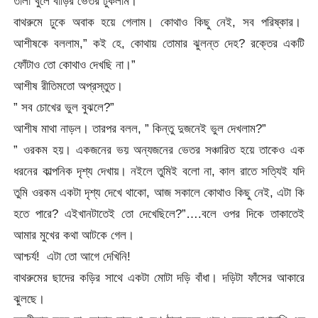
তালা খুলে বাড়ির ভেতর ঢুকলাম।
বাথরুমে ঢুকে অবাক হয়ে গেলাম। কোথাও কিছু নেই, সব পরিষ্কার।
আশীষকে বললাম,” কই হে, কোথায় তোমার ঝুলন্ত দেহ? রক্তের একটি
ফোঁটাও তো কোথাও দেখছি না।”
আশীষ রীতিমতো অপ্রস্তুত।
” সব চোখের ভুল বুঝলে?”
আশীষ মাথা নাড়ল। তারপর বলল, ” কিন্তু দুজনেই ভুল দেখলাম?”
” ওরকম হয়। একজনের ভয় অন্যজনের ভেতর সঞ্চারিত হয়ে তাকেও এক
ধরনের কাল্পনিক দৃশ্য দেখায়। নইলে তুমিই বলো না, কাল রাতে সত্যিই যদি
তুমি ওরকম একটা দৃশ্য দেখে থাকো, আজ সকালে কোথাও কিছু নেই, এটা কি
হতে পারে? এইখানটাতেই তো দেখেছিলে?”….বলে ওপর দিকে তাকাতেই
আমার মুখের কথা আটকে গেল।
আশ্চর্য! এটা তো আগে দেখিনি!
বাথরুমের ছাদের কড়ির সাথে একটা মোটা দড়ি বাঁধা। দড়িটা ফাঁসের আকারে
ঝুলছে।