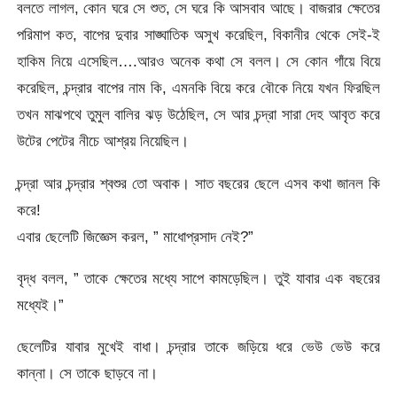
বলতে লাগল, কোন ঘরে সে শুত, সে ঘরে কি আসবাব আছে। বাজরার ক্ষেতের
পরিমাপ কত, বাপের দুবার সাঙ্ঘাতিক অসুখ করেছিল, বিকানীর থেকে সেই-ই
হাকিম নিয়ে এসেছিল….আরও অনেক কথা সে বলল। সে কোন গাঁয়ে বিয়ে
করেছিল, চন্দ্রার বাপের নাম কি, এমনকি বিয়ে করে বৌকে নিয়ে যখন ফিরছিল
তখন মাঝপথে তুমুল বালির ঝড় উঠেছিল, সে আর চন্দ্রা সারা দেহ আবৃত করে
উটের পেটের নীচে আশ্রয় নিয়েছিল।
চন্দ্রা আর চন্দ্রার শ্বশুর তো অবাক। সাত বছরের ছেলে এসব কথা জানল কি
করে!
এবার ছেলেটি জিজ্ঞেস করল, ” মাধোপ্রসাদ নেই?”
বৃদ্ধ বলল, ” তাকে ক্ষেতের মধ্যে সাপে কামড়েছিল। তুই যাবার এক বছরের
মধ্যেই।”
ছেলেটির যাবার মুখেই বাধা। চন্দ্রার তাকে জড়িয়ে ধরে ভেউ ভেউ করে
কান্না। সে তাকে ছাড়বে না।