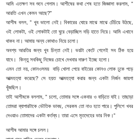
আমি এতক্ষণ সব শুনে গেলাম। আশীষের কথা শেষ হতে জিজ্ঞাসা করলাম, ”
আরতি এখন কেমন আছে?”
আশীষ বলল, ” খুব ভালো নেই। বিকারের ঘোরে মাঝে মাঝে চেঁচিয়ে উঠছে,
ওই লোকটা, ওই লোকটাই তো ঘুরে বেড়াচ্ছিল দড়ি হাতে নিয়ে। আমি এখানে
থাকব না। আমায় অন্য কোথাও নিয়ে চলো।
অবশ্য আরতির জন্য খুব চিন্তা নেই। ভয়টা কেটে গেলেই সব ঠিক হয়ে
যাবে। কিন্তু সবকিছু নিজের চোখে দেখবার দারুণ ইচ্ছে হলো।
এমন তো নয়, কোনওসময় বাড়ি খোলা পেয়ে বাইরের কোনও লোক ঢুকে পড়ে
আত্মহত্যা করেছে? সে হয়ত আত্মহত্যা করার জন্য একটা নির্জন জায়গা
খুঁজছিল।
তাই আশীষকে বললাম, ” চলো, তোমার সঙ্গে একবার ও বাড়িতে যাই। তাছাড়া
তোমরা ব্যাপারটাকে ভৌতিক ভাবছ, সেরকম তো নাও হতে পারে। পুলিশে খবর
দেওয়াও তোমাদের একটা কর্তব্য। তারা এসে মৃতদেহের ভার নিক।”
আশীষ আমার সঙ্গে চলল।