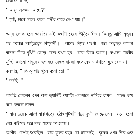
একজন আছে।”
” অন্য একজন আছে?”
” হ্যাঁ, মাঝে মাঝে তাকে গভীর রাতে দেখা যায়।”
অন্য লোক হলে আরতির এই কথাটা হেসে উড়িয়ে দিত। কিন্তু আমি মৃত্যুর
পর আত্মার অস্তিত্বে বিশ্বাসী। আমার স্থির ধারণা যারা অতৃপ্ত কামনা
বাসনা নিয়ে পৃথিবী ছেড়ে যেতে বাধ্য হয়, তারা ফিরে আসে। কখনো বায়বীয়
মূর্তি, কখনো মানুষের রূপ ধরে ফেলে যাওয়া সংসারের মাঝখানে ঘুরে বেড়ায়।
বললাম, ” কি ব্যাপার খুলে বলো তো।”
” বলছি।”
আরতি কোলের ওপর রাখা ভ্যানিটি ব্যাগটা একপাশে নামিয়ে রাখল। সহজ হয়ে
বসে বলতে লাগল:-
” মাস দুয়েক আগে মাঝরাত্রে হঠাৎ খুটখাট শব্দে ঘুমটা ভেঙে গেল। মনে হলো
যেম বাইরের ঘরে কার পায়ের আওয়াজ।
আশীষ পাশেই শুয়েছিল। তার ঘুমের বহর তো জানেনই। বুকের ওপর দিয়ে এক