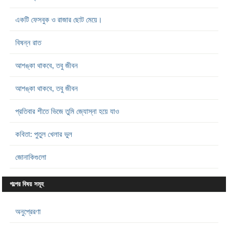
একটি ফেসবুক ও রাজার ছোট মেয়ে।
বিষন্ন রাত
আশঙ্কা থাকবে, তবু জীবন
আশঙ্কা থাকবে, তবু জীবন
প্রতিবার শীতে ভিজে তুমি জ্যোস্না হয়ে যাও
কবিতা: পুতুল খেলার ভুল
জোনাকিগুলো
গল্পের বিষয় সমূহ
অনুপ্রেরণা