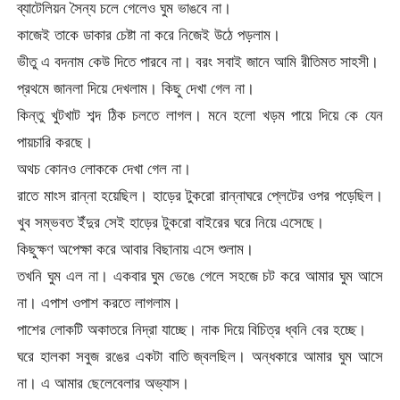
ব্যাটেলিয়ন সৈন্য চলে গেলেও ঘুম ভাঙবে না।
কাজেই তাকে ডাকার চেষ্টা না করে নিজেই উঠে পড়লাম।
ভীতু এ বদনাম কেউ দিতে পারবে না। বরং সবাই জানে আমি রীতিমত সাহসী।
প্রথমে জানলা দিয়ে দেখলাম। কিছু দেখা গেল না।
কিন্তু খুটখাট শব্দ ঠিক চলতে লাগল। মনে হলো খড়ম পায়ে দিয়ে কে যেন
পায়চারি করছে।
অথচ কোনও লোককে দেখা গেল না।
রাতে মাংস রান্না হয়েছিল। হাড়ের টুকরো রান্নাঘরে প্লেটের ওপর পড়েছিল।
খুব সম্ভবত ইঁদুর সেই হাড়ের টুকরো বাইরের ঘরে নিয়ে এসেছে।
কিছুক্ষণ অপেক্ষা করে আবার বিছানায় এসে শুলাম।
তখনি ঘুম এল না। একবার ঘুম ভেঙে গেলে সহজে চট করে আমার ঘুম আসে
না। এপাশ ওপাশ করতে লাগলাম।
পাশের লোকটি অকাতরে নিদ্রা যাচ্ছে। নাক দিয়ে বিচিত্র ধ্বনি বের হচ্ছে।
ঘরে হালকা সবুজ রঙের একটা বাতি জ্বলছিল। অন্ধকারে আমার ঘুম আসে
না। এ আমার ছেলেবেলার অভ্যাস।