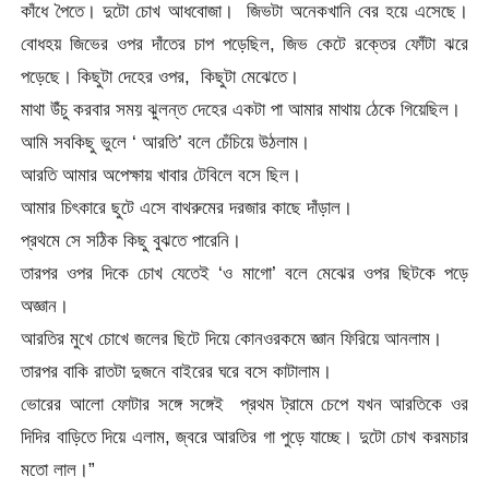
কাঁধে পৈতে। দুটো চোখ আধবোজা। জিভটা অনেকখানি বের হয়ে এসেছে।
বোধহয় জিভের ওপর দাঁতের চাপ পড়েছিল, জিভ কেটে রক্তের ফোঁটা ঝরে
পড়েছে। কিছুটা দেহের ওপর, কিছুটা মেঝেতে।
মাথা উঁচু করবার সময় ঝুলন্ত দেহের একটা পা আমার মাথায় ঠেকে গিয়েছিল।
আমি সবকিছু ভুলে ‘ আরতি’ বলে চেঁচিয়ে উঠলাম।
আরতি আমার অপেক্ষায় খাবার টেবিলে বসে ছিল।
আমার চিৎকারে ছুটে এসে বাথরুমের দরজার কাছে দাঁড়াল।
প্রথমে সে সঠিক কিছু বুঝতে পারেনি।
তারপর ওপর দিকে চোখ যেতেই ‘ও মাগো’ বলে মেঝের ওপর ছিটকে পড়ে
অজ্ঞান।
আরতির মুখে চোখে জলের ছিটে দিয়ে কোনওরকমে জ্ঞান ফিরিয়ে আনলাম।
তারপর বাকি রাতটা দুজনে বাইরের ঘরে বসে কাটালাম।
ভোরের আলো ফোটার সঙ্গে সঙ্গেই প্রথম ট্রামে চেপে যখন আরতিকে ওর
দিদির বাড়িতে দিয়ে এলাম, জ্বরে আরতির গা পুড়ে যাচ্ছে। দুটো চোখ করমচার
মতো লাল।”