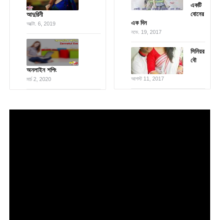
একটি
বোনের
আদুরিনী
এক দিন
অক্টো. 6, 2019
নভে. 19, 2017
সিনিয়র
বৌ
অনলাইন শপিং
আগস্ট 11, 2017
মার্চ 2, 2020