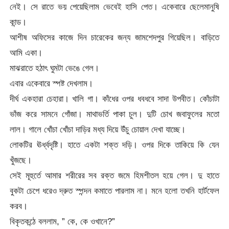
নেই। সে রাতে ভয় পেয়েছিলাম ভেবেই হাসি পেত। একেবারে ছেলেমানুষি
কান্ড।
আশীষ অফিসের কাজে দিন চারেকের জন্য জামশেদপুর গিয়েছিল। বাড়িতে
আমি একা।
মাঝরাতে হঠাৎ ঘুমটা ভেঙে গেল।
এবার একেবারে স্পষ্ট দেখলাম।
দীর্ঘ একহারা চেহারা। খালি গা। কাঁধের ওপর ধবধবে সাদা উপবীত। কোঁচাটা
ভাঁজ করে সামনে গোঁজা। মাথাভর্তি পাকা চুল। দুটি চোখ জবাফুলের মতো
লাল। গালে খোঁচা খোঁচা দাড়ির মধ্য দিয়ে উঁচু চোয়াল দেখা যাচ্ছে।
লোকটির ঊর্ধ্বদৃষ্টি। হাতে একটা শক্ত দড়ি। ওপর দিকে তাকিয়ে কি যেন
খুঁজছে।
সেই মূহুর্তে আমার শরীরের সব রক্ত জমে হিমশীতল হয়ে গেল। দু হাতে
বুকটা চেপে ধরেও দ্রুত স্পন্দন কমাতে পারলাম না। মনে হলো তখনি হার্টফেল
করব।
বিকৃতকন্ঠে বললাম, ” কে, কে ওখানে?”