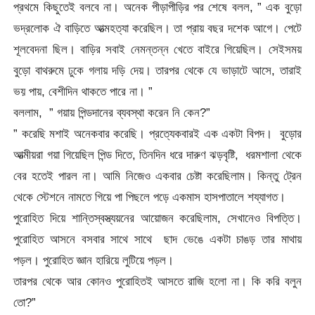
প্রথমে কিছুতেই বলবে না। অনেক পীড়াপীড়ির পর শেষে বলল, ” এক বুড়ো
ভদ্রলোক ঐ বাড়িতে আত্মহত্যা করেছিল। তা প্রায় বছর দশেক আগে। পেটে
শূলবেদনা ছিল। বাড়ির সবাই নেমন্তন্ন খেতে বাইরে গিয়েছিল। সেইসময়
বুড়ো বাথরুমে ঢুকে গলায় দড়ি দেয়। তারপর থেকে যে ভাড়াটে আসে, তারাই
ভয় পায়, বেশীদিন থাকতে পারে না। ”
বললাম, ” গয়ায় পিন্ডদানের ব্যবস্থা করেন নি কেন?”
” করেছি মশাই অনেকবার করেছি। প্রত্যেকবারই এক একটা বিপদ। বুড়োর
আত্মীয়রা গয়া গিয়েছিল পিন্ড দিতে, তিনদিন ধরে দারুণ ঝড়বৃষ্টি, ধরমশালা থেকে
বের হতেই পারল না। আমি নিজেও একবার চেষ্টা করেছিলাম। কিন্তু ট্রেন
থেকে স্টেশনে নামতে গিয়ে পা পিছলে পড়ে একমাস হাসপাতালে শয্যাগত।
পুরোহিত দিয়ে শান্তিস্বস্ত্যয়নের আয়োজন করেছিলাম, সেখানেও বিপত্তি।
পুরোহিত আসনে বসবার সাথে সাথে ছাদ ভেঙে একটা চাঙড় তার মাথায়
পড়ল। পুরোহিত জ্ঞান হারিয়ে লুটিয়ে পড়ল।
তারপর থেকে আর কোনও পুরোহিতই আসতে রাজি হলো না। কি করি বলুন
তো?”