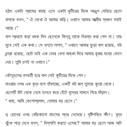
হঠাৎ একটা গ্রামের কাছে এসে একটা কূটীরের দিকে আঙুল দেখিয়ে ছেলে
বাপকে বলল, ” ঐ দেখো ঐ আমার বাড়ি। ওখানে আমার আত্মীয় স্বজন সবাই
আছে।”
বাপ প্রথমে কড়া ধমক দিল ছেলেকে কিন্তু তাকে নিরস্ত করা গেল না। তার
মুখে সেই এক কথা। সে বলতে লাগল, ” ওখানে আমার বুড়ো বাপ রয়েছে, বউ
চন্দ্রা রয়েছে, ছোট ভাই এক ভোর বেলা ধাক্কা দিয়ে আমায় কূয়ার মধ্যে ফেলে
দেয়। তুমি চলই না ওখানে।”
কৌতূহলের বশবর্তী হয়ে বাপ সেই কূটিরের দিকে গেল।
দাওয়ার ওপর এক বৃদ্ধ বসে হাঁফাচ্ছে, একটি বউ জল তুলছে কূয়ো থেকে।
ছেলেটি ঊট থেকে নেমে হনহন করে হেঁটে বৃদ্ধের সামনে গিয়ে দাঁড়াল।
” বাবা, আমি কেশোপ্রসাদ, তোমার বড় ছেলে।”
দু চোখের ওপর কোঁচকানো মাংসের স্তর নেমেছে। দৃষ্টিশক্তি ক্ষীণ। বৃদ্ধ
ঝুঁকে পড়ে দেখে বলল, ” দিল্লাগি করতে এসেছ? আমার বড় ছেলে আজ আট