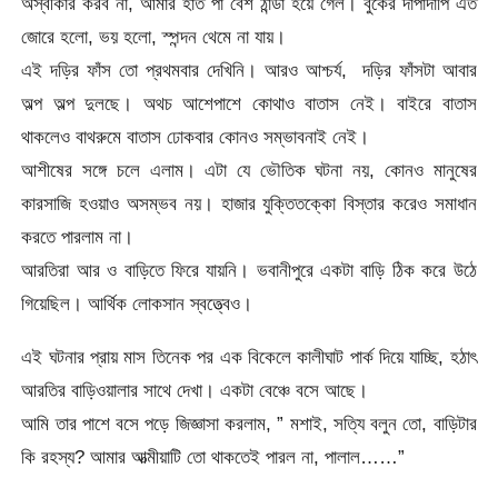
অস্বীকার করব না, আমার হাত পা বেশ ঠান্ডা হয়ে গেল। বুকের দাপাদাপি এত
জোরে হলো, ভয় হলো, স্পন্দন থেমে না যায়।
এই দড়ির ফাঁস তো প্রথমবার দেখিনি। আরও আশ্চর্য, দড়ির ফাঁসটা আবার
অল্প অল্প দুলছে। অথচ আশেপাশে কোথাও বাতাস নেই। বাইরে বাতাস
থাকলেও বাথরুমে বাতাস ঢোকবার কোনও সম্ভাবনাই নেই।
আশীষের সঙ্গে চলে এলাম। এটা যে ভৌতিক ঘটনা নয়, কোনও মানুষের
কারসাজি হওয়াও অসম্ভব নয়। হাজার যুক্তিতক্কো বিস্তার করেও সমাধান
করতে পারলাম না।
আরতিরা আর ও বাড়িতে ফিরে যায়নি। ভবানীপুরে একটা বাড়ি ঠিক করে উঠে
গিয়েছিল। আর্থিক লোকসান স্বত্ত্বেও।
এই ঘটনার প্রায় মাস তিনেক পর এক বিকেলে কালীঘাট পার্ক দিয়ে যাচ্ছি, হঠাৎ
আরতির বাড়িওয়ালার সাথে দেখা। একটা বেঞ্চে বসে আছে।
আমি তার পাশে বসে পড়ে জিজ্ঞাসা করলাম, ” মশাই, সত্যি বলুন তো, বাড়িটার
কি রহস্য? আমার আত্মীয়াটি তো থাকতেই পারল না, পালাল……”