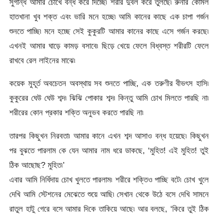
সুগন্ধি আমার চোখে বন্ধ করে দিচ্ছে৷ শরীর দুর্বল করে তুলছে৷ রুনার কোমল
হাতখানা খুব শক্ত এবং ভারি মনে হচ্ছে৷ আমি কানের কাছে এক চাপা গর্জন
শুনতে পাচ্ছি৷ মনে হচ্ছে সেই কুকুরটি আমার কানের কাছে এসে গর্জন করছে৷
এখনই আমার ঘাড়ে কামড় বসাবে৷ ছিড়ে খেয়ে ফেলে বিধ্বস্ত শরীরটি ফেলে
রাখবে রেল লাইনের মাঝে৷
কয়েক মুহূর্ত অবচেতন অবস্থায় সব শুনতে পাচ্ছি, এক তরুণীর বীভৎস হাসি৷
কুকুরের ঘেউ ঘেউ শব্দ৷ ঝিঝি পোকার শব্দ৷ কিন্তু আমি চোখ মিলতে পারছি না৷
শরীরের কোন প্রকার শক্তি অনুভব করতে পারছি না৷
তারপর কিছুখন নিরবতা৷ আমার কানে এখন শব্দ আসাও বন্ধ হয়েছে৷ কিছুখন
পর বুঝতে পারলাম কে যেন আমার নাম ধরে ডাকছে, ‘মুহিত! এই মুহিত! তুই
ঠিক আছোছ? মুহিত৷’
এবার আমি নির্ধিদায় চোখ খুলতে পারলাম৷ শরীরে শক্তিও পাচ্ছি বটে৷ চোখ খুলে
দেখি আমি স্টেশনের মেঝেতে শুয়ে আছি৷ সেখান থেকে উঠে বসে দেখি সামনে
রাতুল হাটু গেরে বসে আমার দিকে তাকিয়ে আছে৷ আর বলছে, ‘কিরে তুই ঠিক