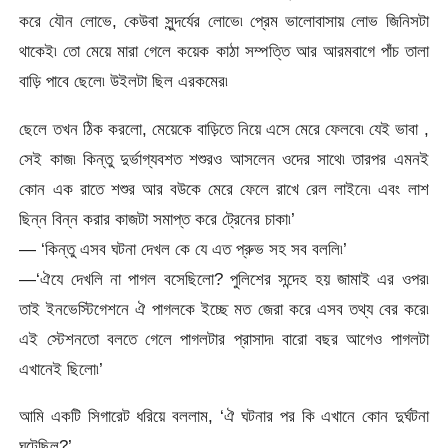
করে যৌন লোভে, কেউবা সুন্দর্যের লোভে৷ প্রেম ভালোবাসায় লোভ জিনিসটা
থাকেই৷ তো মেয়ে মারা গেলে কয়েক কাঠা সম্পত্তি আর আরমবাগে পাঁচ তালা
বাড়ি পাবে ছেলে৷ উইলটা ছিল এরকমের৷
ছেলে তখন ঠিক করলো, মেয়েকে বাড়িতে নিয়ে এসে মেরে ফেলবে৷ যেই ভাবা ,
সেই কাজ৷ কিন্তু দুর্ভাগ্যবশত শশুরও আসলেন ওদের সাথে৷ তারপর এমনই
কোন এক রাতে শশুর আর বউকে মেরে ফেলে রাখে রেল লাইনে৷ এবং লাশ
ছিন্ন বিন্ন করার কাজটা সমাপ্ত করে ট্রেনের চাকা৷’
— ‘কিন্তু এসব ঘটনা দেখল কে যে এত প্রুভ সহ সব বললি৷’
—‘ঐযে দেখলি না পাগল বসেছিলো? পুলিশের সন্দেহ হয় জামাই এর ওপর৷
তাই ইনভেস্টিগেশনে ঐ পাগলকে ইচ্ছে মত জেরা করে এসব তথ্য বের করে৷
এই স্টেশনতো বলতে গেলে পাগলটার প্রাসাদ৷ বারো বছর আগেও পাগলটা
এখানেই ছিলো৷’
আমি একটি সিগারেট ধরিয়ে বললাম, ‘ঐ ঘটনার পর কি এখানে কোন দুর্ঘটনা
ঘটেছিল?’