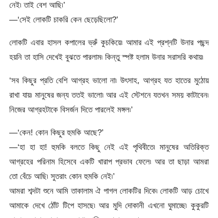
নেই৷ তাই বেশ আছি৷’
—‘সেই লোকটি চাকরি কেন ছেড়েছিলো?’
লোকটি এবার হাসল কপালের ভ্রুঁ কুচকিয়ে৷ আমার এই প্রশ্নটি উনার পছন্দ
হয়নি তা হাসি দেখেই বুঝতে পারলাম৷ কিন্তু স্পষ্ট হলাম উনার সরাসরি কথায়৷
‘সব কিছুর প্রতি বেশি আগ্রহ ভালো না৷ উৎসাহ, আগ্রহ যত হাতের মুঠোয়
রাখা যায়৷ মানুষের জন্য ততই ভালো৷ আর এই স্টেশনে যতখন সময় কাটাবেন৷
নিজের আগ্রহটাকে বিসর্জন দিতে পারলেই মঙ্গল৷’
—‘কেন! কোন কিছুর হুমকি আছে?’
—‘হা হা হা! হুমকি বলতে কিছু নেই এই পৃথিবীতে৷ মানুষের অতিরিক্ত
আগ্রহের পরিনাম হিসেবে একটি খারাপ প্রভাব ফেলে৷ আর তা ছাড়া আমরা
তো বেঁচে আছি৷ সুতরাং কোন হুমকি নেই৷’
আমরা শব্দটা শুনে আমি তাকালাম ঐ পাগল লোকটির দিকে৷ লোকটি আড় চোখে
আমাকে দেখে ঠোঁট টিপে হাসছে৷ আর মুদি দোকানী এখনো ঘুমাচ্ছে৷ কুকুরটি