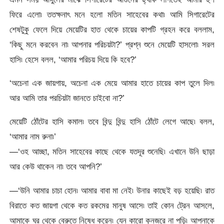
ফিরে এলো৷ ততক্ষনাৎ মনে হলো মতিন সাহেবের কথা৷ আমি সিগারেটের
শেষটুকু ফেলে দিয়ে মেয়েটির হাত থেকে চায়ের কাপটি গ্রহন করে বললাম,
‘কিছু মনে করবেন না৷ আপনার পরিচয়টা?’ প্রশ্ন শুনে মেয়েটি হাসলো৷ সরল
হাসি৷ হেসে বলল, ‘আমার পরিচয় দিয়ে কি হবে?’
‘অচেনা এক জায়গায়, অচেনা এক মেয়ে আমার হাতে চায়ের কাপ তুলে দিল৷
আর আমি তার পরচিয়টা জানতে চাইবো না?’
মেয়েটি ঠোঁটের হাসি কমাল৷ তবে বিন্দু বিন্দু হাসি ঠোঁটে লেগে আছে৷ বলল,
‘আমার নাম রুনা৷’
—‘ওহ আচ্ছা, মতিন সাহেবের কাছে থেকে যতদূর শুনেছি৷ এখানে উনি ছাড়া
আর কেউ থাকেন না৷ তবে আপনি?’
—‘উনি আমার চাচা হোন৷ আমার বাবা মা নেই৷ উনার কাছেই বড় হয়েছি৷ রাত
বিরাতে কত জায়গা থেকে কত রকমের মানুষ আসে৷ তাই কোন ট্রেন আসলে,
আমাকে ঘর থেকে বেরুতে নিষেধ করেন৷ যেন কারো কুনজরে না পড়ি৷ আপনাকে