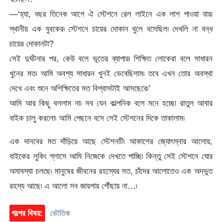
—‘হ্যা, বছর তিনেক আগে ঐ স্টেশনে রেল লাইনে এক লাশ পাওয়া যায়৷
স্থানীয় এক যুবকের৷ স্টেশনে চায়ের দোকান খুলে বসেছিল৷ দেখলি না বন্ধ
চায়ের দোকানটা?
সেই দুর্ঘটনার পর, কেউ বলে ভূতের ব্যাপার৷ শিক্ষিত লোকেরা বলে সাধারন
খুনের মত৷ আমি অবশ্য সাধারন খুনই ভেবেছিলাম৷ তবে এখন তোর অবস্থা
দেখে এবং শুনে অশিক্ষিতের মত বিশ্বাসটাই আসছেরে৷’
আমি আর কিছু বললাম না৷ সব যেন কাল্পনিক বলে মনে হচ্ছে৷ রাতুল আবার
বাইক চালু করলো৷ আমি পেছনে বসে সেই স্টেশনের দিকে তাকালাম৷
এক দানবের মত দাঁড়িয়ে আছে স্টেশনটি৷ আকাশের জ্যােৎস্নার আলোয়,
বাইকের লুকিং গ্লাসে আমি নিজেকে দেখতে পাচ্ছি৷ কিন্তু সেই স্টেশনে ঘোর
অমাবস্যা চলছে৷ মানুষের জীবনের রহস্যের মত, চাঁদের আলোতেও এক অদ্ভুত
রহস্য আছে৷ এ আলো সব জায়গায় পৌঁছায় না…৷
গল্পের বিষয়:
ভৌতিক