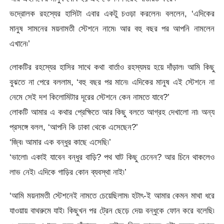
ভদ্রোলক রহস্যের হাসিটা এবার একটু চওড়া করলেন৷ বললেন, ‘এদিকের
মানুষ সামনের ময়নামতী স্টেশনে নামে৷ আর বহু বছর পর আপনি নামলেন
এখানে৷’
লোকটির রহস্যের হাসির সাথে কথা বার্তাও রহস্যময় হয়ে দাঁড়াল৷ আমি কিছু
বুঝতে না পেরে বললাম, ‘বহু বছর পর মানে৷ এদিকের মানুষ এই স্টেশনে না
নেমে সেই দশ কিলোমিটার দূরের স্টেশনে কেন নামতে যাবে?’
লোকটি আমার এ কথার প্রেক্ষিতে আর কিছু বলতে আগ্রহ দেখালো না৷ অন্য
প্রসঙ্গে বলল, ‘আপনি কি ঢাকা থেকে এসেছেন?’
‘জ্বি৷ আমার এক বন্ধুর কাছে এসেছি৷’
‘ভালো৷ একাই যাবেন বন্ধুর বাড়ি? পথ ঘাট কিছু চেনেন? আর চিনে থাকলেও
লাভ নেই৷ এদিকে গাড়ির কোন ব্যবস্থা নাই৷’
‘আমি ময়নামতী স্টেশনেই নামতে চেয়েছিলাম৷ হটাৎ-ই আমার কেমন মাথা ধরে
যাওয়ায় বাথরুমে যাই৷ কিছুখন পর ট্রেন ছেড়ে দেয়৷ বন্ধুকে ফোন করে বলেছি৷