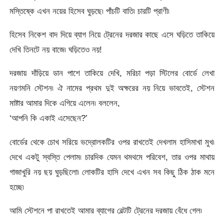
মস্তিষ্কে এখন নয়ের হিসেব ঘুড়ছে৷ পাঁচটি বাতি৷ চারটি প্রাণী৷
হিসেব নিকেশ বাদ দিয়ে ব্যাগ নিয়ে ট্রেনের দরজার কাছে এসে ঘড়িতে তাকিয়ে
দেখি তিনটে নয় বাজে৷ ঘড়িতেও নয়!
দরজায় দাঁড়িয়ে ডান পাশে তাকিয়ে দেখি, মরিচা পড়া স্টিলের বোর্ডে লেখা
নয়ণমনি স্টেশন৷ ঐ নামের প্রথম দুই অক্ষরের নয় নিয়ে ভাবতেই, স্টেশন
মাষ্টার আমার দিকে এগিয়ে এলেন৷ বললেন,
‘আপনি কি একাই এসেছেন?’
বোর্ডের থেকে চোখ সরিয়ে ভদ্রোলকটির ওপর রাখতেই দেখলাম হাসিমাখা মুখ৷
দেখে একটু স্বস্তি পেলাম৷ চারদিক যেমন থমথমে পরিবেশ, তার ওপর মাথায়
গাজাখুরি নয় ছয় ঘুড়ছিলো৷ লোকটির হাসি দেখে এখন সব কিছু ঠিক ঠাক মনে
হচ্ছে৷
আমি স্টেশনে পা রাখতেই আমার ব্যাগের বেল্টটি ট্রেনের দরজায় বেঁধে গেল৷