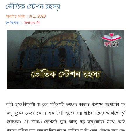
ভৌতিক স্টেশন রহস্য
প্রকাশিত হয়েছে : মে 2, 2020
গল্প লিখেছেন :
মাসায়েখ পনি
আমি ভূতে বিশ্বাসী না৷ তবে পরিবেশটা ভয়ংকর রকমের থমথমে৷ চারপাশের সব
কিছু বুকের ভেতর কেমন এক চাপা ভূতের ভয় ধরিয়ে দিচ্ছে৷ আকাশে পূর্ন
জ্যােৎস্না৷ এর মাঝেও স্টেশনটি ডুবে আছে গাঢ় অন্ধকারের মাঝে৷ আমি
ট্রেনের বগিতে বসে জানালা দিয়ে বাইরে তাকিয়ে আছি৷ ছোট স্টেশন৷ তবে বেশ