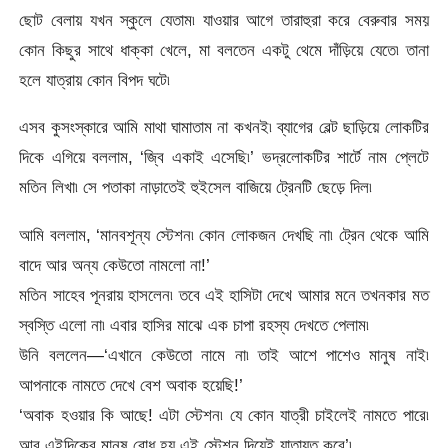
ছোট বেলায় যখন স্কুলে যেতাম৷ যাওয়ার আগে তারাহুরা করে বেরুবার সময়
কোন কিছুর সাথে ধাক্কা খেলে, মা বলতেন একটু থেমে দাঁড়িয়ে যেতে৷ তানা
হলে যাত্রায় কোন বিপদ ঘটে৷
এসব কুসংস্কারে আমি মাথা ঘামাতাম না কখনই৷ ব্যাগের বেল্ট ছাড়িয়ে লোকটির
দিকে এগিয়ে বললাম, ‘জ্বি একাই এসেছি৷’ ভদ্রলোকটির শার্টে নাম প্লেটে
মতিন লিখা৷ সে পতাকা নাড়াতেই হুইসেল বাজিয়ে ট্রেনটি ছেড়ে দিল৷
আমি বললাম, ‘মানবশূন্য স্টেশন৷ কোন লোকজন দেখছি না৷ ট্রেন থেকে আমি
বাদে আর অন্য কেউতো নামলো না!’
মতিন সাহেব পূনরায় হাসলেন৷ তবে এই হাসিটা দেখে আমার মনে তখনকার মত
স্বস্তি এলো না৷ এবার হাসির মাঝে এক চাপা রহস্য দেখতে পেলাম৷
উনি বললেন—‘এখানে কেউতো নামে না৷ তাই আশে পাশেও মানুষ নাই৷
আপনাকে নামতে দেখে বেশ অবাক হয়েছি!’
‘অবাক হওয়ার কি আছে! এটা স্টেশন৷ যে কোন যাত্রী চাইলেই নামতে পারে৷
আর এইদিকের মানুষ বোধ হয় এই স্টেশন দিয়েই যাতায়ত করে’৷