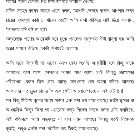
সাপের ফোনা তোলার মত মাথা জাগিয়ে আমাকে দেখছে৷
মতিন সাহেব রুমের সামনে এসে বলল, ‘আপনি ভেতরে বসেন৷ আপনার জন্য
চায়ের ব্যবস্থা করি৷ চা খাবেন তো?’ আমি মাথা ঝাকিয়ে সাই দিয়ে বললাম,
‘আপনার যদি কষ্ট না হয়’৷
ভদ্রলোক পাশের আরেকটি ঘরে ঢুকে পড়লেন৷ সম্ভবত ঐটা রান্না ঘর৷ আমি
ঘরের সামনে দাঁড়িয়ে একটা সিগারেট ধরালাম৷
আমি ভূতে বিশ্বাসী না৷ ভূতের ভয়ও নেই৷ শুনেছি অশ্বরীরী বলে কিছু থাকে
আমাদের আশ পাশে৷ সেসবেও আমার মাথা ব্যাথা নেই৷ কিন্তু চারপাশের
পরিবেশটা কেমন ঝিম মেরে আছে৷ অন্ধকার যেন আরো ঘনিয়ে আসছে৷
আকাশের এত সুন্দর চাদের কি এক ফোঁটা আলোও পড়ছেনা এই স্টেশনে!
সব কিছু মিলিয়ে বুকের মধ্যে কেমন এক চাপা ভয় কাজ করছে৷ ভয়টা ভূতের বা
আধ্যাত্মিক কিছুর কিনা তা এড়ানোর জন্য নিজের মনকে বলার চেষ্টা করছিযে,
এই পরিবেশে আমি অভ্যস্ত না বলে এমন লাগছে৷ কিন্তু যতই নিজেকে
বুঝাই, তবুও একটা চাপা ভৌতিক ভয় ঠিকই কাজ করছে৷