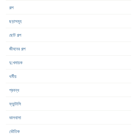
গল্প
ছড়াসমূহ
ছোট গল্প
জীবনের গল্প
দু:খদায়ক
ধর্মীয়
প্রবন্ধ
ফ্যান্টাসি
ভালবাসা
ভৌতিক