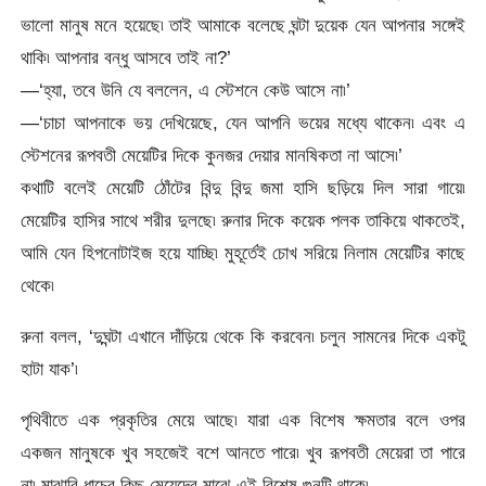
ভালো মানুষ মনে হয়েছে৷ তাই আমাকে বলেছে ঘন্টা দুয়েক যেন আপনার সঙ্গেই
থাকি৷ আপনার বন্ধু আসবে তাই না?’
—‘হ্যা, তবে উনি যে বললেন, এ স্টেশনে কেউ আসে না৷’
—‘চাচা আপনাকে ভয় দেখিয়েছে, যেন আপনি ভয়ের মধ্যে থাকেন৷ এবং এ
স্টেশনের রূপবতী মেয়েটির দিকে কুনজর দেয়ার মানষিকতা না আসে৷’
কথাটি বলেই মেয়েটি ঠোঁটের বিন্দু বিন্দু জমা হাসি ছড়িয়ে দিল সারা গায়ে৷
মেয়েটির হাসির সাথে শরীর দুলছে৷ রুনার দিকে কয়েক পলক তাকিয়ে থাকতেই,
আমি যেন হিপনোটাইজ হয়ে যাচ্ছি৷ মুহূর্তেই চোখ সরিয়ে নিলাম মেয়েটির কাছে
থেকে৷
রুনা বলল, ‘দুঘন্টা এখানে দাঁড়িয়ে থেকে কি করবেন৷ চলুন সামনের দিকে একটু
হাটা যাক’৷
পৃথিবীতে এক প্রকৃতির মেয়ে আছে৷ যারা এক বিশেষ ক্ষমতার বলে ওপর
একজন মানুষকে খুব সহজেই বশে আনতে পারে৷ খুব রূপবতী মেয়েরা তা পারে
না৷ মাঝারি ধাচের কিছু মেয়েদের মাঝে এই বিশেষ গুনটি থাকে৷