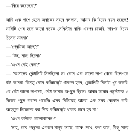
—‘বিয়ে করেছেন?’
আমি এক পাশে হেসে অবাকের স্বরে বললাম, ‘আমার কি বিয়ের বয়স হয়েছে!
ভার্সিটি শেষ হতে আরো কয়েক সেমিস্টার বাকি৷ এরপর চাকরি, তারপর বিয়ের
চিন্তে ভাবনা৷’
—‘প্রেমিকা আছে?’
— ‘উহু, নাহ! ছিলো৷’
—‘এখন নেই কেন?’
— ‘আমাদের মেন্টালিটি মিলছিলো না৷ কোন এক ভালো লাগা থেকে রিলেশনে
যাই আমরা৷ কিন্তু কোন কমিটমেন্টে থাকতে হলে, মেন্টালিটি মিলাটা খুব জরুরি৷
ওর যেটা ভালো লাগতো, সেটা আমার অপছন্দ ছিলো৷ আবার আমার পছন্দটাকে ও
নিজের পছন্দ করতে পারেনি৷ এসব মিলিয়েই আমরা এক সময় ব্রেকাপ করি৷
অহেতুক নিজেদের কষ্ট দিয়ে কমিটমেন্টে থাকার মানে হয় না৷’
—‘এখন কাউকে ভালোবাসেন?’
—‘নাহ, তবে পছন্দের একজন মানুষ আছে৷ যাকে দেখে, কথা বলে, কিছু সময়