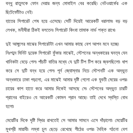
বন্ধু রাতুলকে ফোন দেয়ার জন্য মোবাইল বের করেছি৷ নেটওয়ার্কের এক
ছিটেফোঁটাও নেই৷
হাতের সিগারেট শেষ হয়ে এসেছে৷ সেটি দিয়েই আরেকটি ধরালাম৷ বড় বড়
লেখক, মনীষীরা ঠিকই বলতেন৷ সিগারেট কিংবা তামাক নার্ভ শক্ত রাখে৷
দুই আঙ্গুলের মাঝের সিগারেটটা এখন আমার কাছে বেশ আপন মনে হচ্ছে৷
নিঃশব্দে মিনিট দুয়েক সিগারেট ফুঁকার মাঝেই, স্টেশনের অন্ধকারের ঘনত্ব যেন
খানিকটা বেড়ে গেল৷ পাঁচটি বাতির মধ্যে যে দুটি টিপ টিপ করে জ্বলছিলো৷ ধাপ
করে সে দুটি বন্ধ হয়ে গেল৷ পূর্ন জ্যােস্নার নিচে স্টেশনটি এক অদ্ভুত
অন্ধকারে ঢাকা পড়লো, এর মাঝেই আমার দৃষ্টি গেলো এক যুবতী মেয়ের ওপর৷
চায়ের কাপ হাতে করে আমার দিকেই আসছে সে৷ স্টেশনের অদ্ভুত চারটি
প্রানের বাইরেও যে আরেকটি কোমল প্রান আছে৷ তাই দেখে স্বস্তি বোধ
হলো৷
মেয়েটির দিকে দৃষ্টি স্থির রাখতেই সে আমার সামনে এসে দাঁড়ালো৷ মেয়েটির
মুখশ্রী মায়াবী৷ লম্বা চুল ছেড়ে রেখেছে পীঠের ওপর৷ দৈহিক গঠনো বেশ