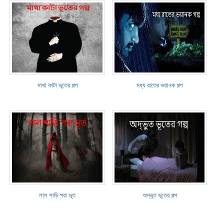
মাথা কাটা ভূতের গল্প
মধ্য রাতের ভয়ানক গল্প
লাল শাড়ি পরা ভূত
অদ্ভুত ভূতের গল্প