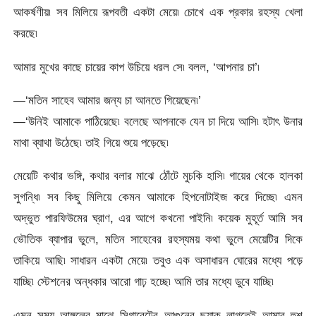
আকর্ষণীয়৷ সব মিলিয়ে রূপবতী একটা মেয়ে৷ চোখে এক প্রকার রহস্য খেলা
করছে৷
আমার মুখের কাছে চায়ের কাপ উচিয়ে ধরল সে৷ বলল, ‘আপনার চা’৷
—‘মতিন সাহেব আমার জন্য চা আনতে গিয়েছেন৷’
—‘উনিই আমাকে পাঠিয়েছে৷ বলেছে আপনাকে যেন চা দিয়ে আসি৷ হটাৎ উনার
মাথা ব্যাথা উঠেছে৷ তাই গিয়ে শুয়ে পড়েছে৷
মেয়েটি কথার ভঙ্গি, কথার বলার মাঝে ঠোঁটে মুচকি হাসি৷ গায়ের থেকে হালকা
সুগন্ধি৷ সব কিছু মিলিয়ে কেমন আমাকে হিপনোটাইজ করে দিচ্ছে৷ এমন
অদ্ভুত পারফিউমের ঘ্রাণ, এর আগে কখনো পাইনি৷ কয়েক মুহূর্ত আমি সব
ভৌতিক ব্যাপার ভুলে, মতিন সাহেবের রহস্যময় কথা ভুলে মেয়েটির দিকে
তাকিয়ে আছি৷ সাধারন একটা মেয়ে৷ তবুও এক অসাধারন ঘোরের মধ্যে পড়ে
যাচ্ছি৷ স্টেশনের অন্ধকার আরো গাঢ় হচ্ছে৷ আমি তার মধ্যে ডুবে যাচ্ছি৷
এমন সময় আঙ্গুলের মাঝে সিগারেটের আগুনের ছ্যাক লাগতেই আমার হুশ