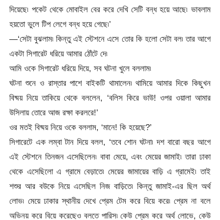
দিয়েছে৷ পকেট থেকে মোবাইল বের করে দেখি সেটি বন্ধ হয়ে আছে৷ ভাবলাম
হয়তো ভুলে টিপ লেগে বন্ধ হয়ে গেছে৷’
—‘সেটা বুঝলাম৷ কিন্তু এই স্টেশনে এসে তোর কি হলো সেটা বল৷ তার আগে
একটা সিগারেট ধরিয়ে আমার ঠোঁটে দে৷
আমি ওকে সিগারেট ধরিয়ে দিয়ে, সব ঘটনা খুলে বললাম৷
ঘটনা শুনে ও রাস্তার পাশে বাইকটি থামালেন৷ থামিয়ে আমার দিকে কিছুখন
বিষ্ময় নিয়ে তাকিয়ে থেকে বললেন, ‘বলিস কিরে ভাউ! ওপর ওয়ালা আমার
উসিলায় তোরে আজ রক্ষা করলরে!’
ওর মতই বিষ্ময় নিয়ে ওকে বললাম, ‘মানে! কি হয়েছে?’
সিগারেটে এক লম্বা টান দিয়ে বলল, ‘তবে শোন ঘটনা৷ দশ বারো বছর আগে
এই স্টেশনে তিনজন এসেছিলেন৷ বাবা মেয়ে, এবং মেয়ের জামাই৷ তারা ঢাকা
থেকে এসেছিলো এ গ্রামে বেড়াতে৷ মেয়ের জামায়ের বাড়ি এ গ্রামেই৷ তাই
শশুর আর বউকে নিয়ে এসেছিল নিজ বাড়িতে৷ কিন্তু জামাই-এর ছিল অর্থ
লোভ৷ মেয়ে ঢাকার স্থানীয় দেখে প্রেম টেম করে বিয়ে করে৷ প্রেম না বলে
অভিনয় করে বিয়ে করেছেও বলতে পারিস৷ কেউ প্রেম করে অর্থ লোভে, কেউ