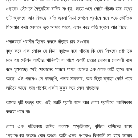
গুছানো৷ স্টেশনে বৈদ্যুতিক বাতির সংখ্যা, হাতে গুনে মোটে পাঁচটা৷ তার মধ্যে
দুটি জ্বলছে আর নিভছে৷ বাতি জ্বলা নিভা দেখলে প্রথমে মনে পড়ে ভৌতিক
সিনেমার কথা৷ সেখানে ভূত আসার আগে, এমন করে বাতি জ্বলে আর নিভে৷
প্লাটফর্মে প্রানীর হিসেব করলে দাঁড়াবে চার সংখ্যায়৷
বৃদ্ধ করে এক লোক৷ যে কিনা ব্যাঞ্চে বসে খাতায় কি যেন লিখছে৷ পোশাকে
মনে হয় স্টেশন মাস্টার৷ খানিকটা বা পাশে একটি চায়ের দোকান৷ দোকানী বসে
বসে ঘুমোচ্ছে৷ সেই দোকানের সামনে পাগল ধরনের এক লোক লাঠি হাতে বসে
আছে৷ এই গরমেও সে কানটুপি, গলায় মাফলার, আর ছিড়া ফ্যাড়া কোর্ট গায়ে
জড়িয়ে আছে৷ তার পাশেই একটা কুকুর শুয়ে লেজ নাড়াচ্ছে৷
আমার দৃষ্টি যতদূর যায়, এই চারটি প্রানী বাদে আর কোন প্রানীকে আবিষ্কার
করতে পারে না৷
কোন এক পত্রিকায় রাশির কলামে পড়েছিলাম, বৃশ্চিক রাশিদের জন্য
“নয়”সংখ্যা অশুভ৷ ঘোর অশুভ৷ আমি এসব গণকেও বিশ্বাসী না৷ তবে আমার