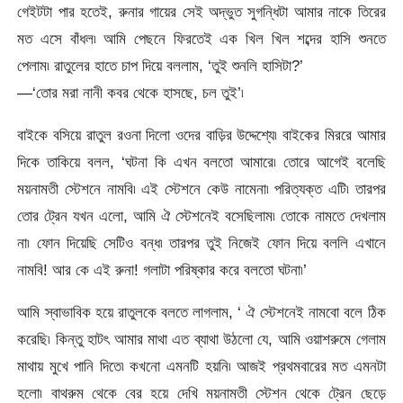
গেইটটা পার হতেই, রুনার গায়ের সেই অদ্ভুত সুগন্ধিটা আমার নাকে তিরের
মত এসে বাঁধল৷ আমি পেছনে ফিরতেই এক খিল খিল শব্দের হাসি শুনতে
পেলাম৷ রাতুলের হাতে চাপ দিয়ে বললাম, ‘তুই শুনলি হাসিটা?’
—‘তোর মরা নানী কবর থেকে হাসছে, চল তুই’৷
বাইকে বসিয়ে রাতুল রওনা দিলো ওদের বাড়ির উদ্দেশ্যে৷ বাইকের মিররে আমার
দিকে তাকিয়ে বলল, ‘ঘটনা কি এখন বলতো আমারে৷ তোরে আগেই বলেছি
ময়নামতী স্টেশনে নামবি৷ এই স্টেশনে কেউ নামেনা৷ পরিত্যক্ত এটি৷ তারপর
তোর ট্রেন যখন এলো, আমি ঐ স্টেশনেই বসেছিলাম৷ তোকে নামতে দেখলাম
না৷ ফোন দিয়েছি সেটিও বন্ধ৷ তারপর তুই নিজেই ফোন দিয়ে বললি এখানে
নামবি! আর কে এই রুনা! গলাটা পরিষ্কার করে বলতো ঘটনা৷’
আমি স্বাভাবিক হয়ে রাতুলকে বলতে লাগলাম, ‘ ঐ স্টেশনেই নামবো বলে ঠিক
করেছি৷ কিন্তু হাটৎ আমার মাথা এত ব্যাথা উঠলো যে, আমি ওয়াশরুমে গেলাম
মাথায় মুখে পানি দিতে৷ কখনো এমনটি হয়নি৷ আজই প্রথমবারের মত এমনটা
হলো৷ বাথরুম থেকে বের হয়ে দেখি ময়নামতী স্টেশন থেকে ট্রেন ছেড়ে