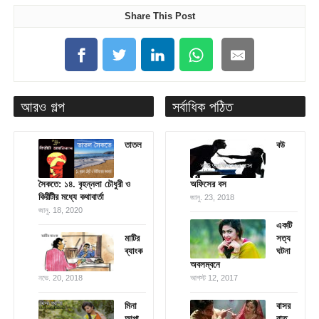
Share This Post
আরও গল্প
সর্বাধিক পঠিত
তাতল
বউ
সৈকতে: ১৪. বৃহন্নলা চৌধুরী ও
অফিসের বস
কিরীটীর মধ্যে কথাবার্তা
জানু. 23, 2018
জানু. 18, 2020
একটি
মাটির
সত্য
ব্যাংক
ঘটনা
অবলম্বনে
নভে. 20, 2018
আগস্ট 12, 2017
মিনা
বাসর
আপা
রাত