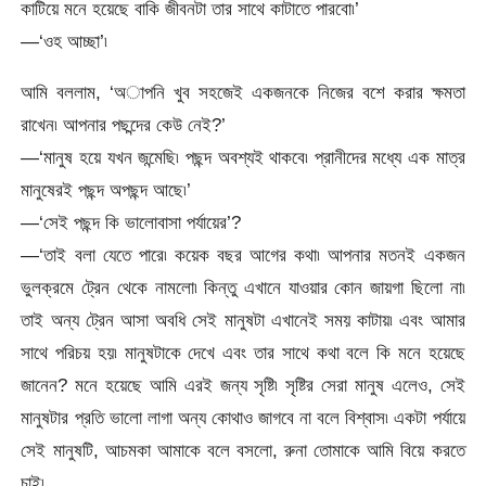
কাটিয়ে মনে হয়েছে বাকি জীবনটা তার সাথে কাটাতে পারবো৷’
—‘ওহ আচ্ছা’৷
আমি বললাম, ‘অাপনি খুব সহজেই একজনকে নিজের বশে করার ক্ষমতা
রাখেন৷ আপনার পছন্দের কেউ নেই?’
—‘মানুষ হয়ে যখন জন্মেছি৷ পছন্দ অবশ্যই থাকবে৷ প্রানীদের মধ্যে এক মাত্র
মানুষেরই পছন্দ অপছন্দ আছে৷’
—‘সেই পছন্দ কি ভালোবাসা পর্যায়ের’?
—‘তাই বলা যেতে পারে৷ কয়েক বছর আগের কথা৷ আপনার মতনই একজন
ভুলক্রমে ট্রেন থেকে নামলো৷ কিন্তু এখানে যাওয়ার কোন জায়গা ছিলো না৷
তাই অন্য ট্রেন আসা অবধি সেই মানুষটা এখানেই সময় কাটায়৷ এবং আমার
সাথে পরিচয় হয়৷ মানুষটাকে দেখে এবং তার সাথে কথা বলে কি মনে হয়েছে
জানেন? মনে হয়েছে আমি এরই জন্য সৃষ্টি৷ সৃষ্টির সেরা মানুষ এলেও, সেই
মানুষটার প্রতি ভালো লাগা অন্য কোথাও জাগবে না বলে বিশ্বাস৷ একটা পর্যায়ে
সেই মানুষটি, আচমকা আমাকে বলে বসলো, রুনা তোমাকে আমি বিয়ে করতে
চাই৷