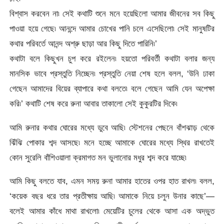
বিশ্বাস করবেন না৷ সেই কথাটি শুনে মনে হয়েছিলো আমার জীবনের সব কিছু
পাওয়া হয়ে গেছে৷ আনন্দে আমার চোখের পানি চলে এসেছিলো৷ সেই মানুষটির
কথার পরিবর্তে আনন্দ অশ্রু ছাড়া আর কিছু দিতে পারিনি৷’
কথাটা বলে কিছুখন চুপ করে রইলেন৷ হয়তো পরিবর্তী কথাটা বলার জন্য
মানসিক ভাবে প্রস্তুতি নিচ্ছেন৷ প্রস্তুতি নেয়া শেষ হলে বলল, ‘উনি ঢাকা
গেছেন আমাদের বিয়ের ব্যাপারে কথা বলতে৷ বলে গেছেন আমি যেন অপেক্ষা
করি৷’ কথাটি শেষ করে রুনা আবার তাকালো সেই কুকুরটির দিকে৷
আমি রুনার কথার ঘোরের মধ্যে ডুবে আছি৷ স্টেশনের পেছনে বাঁশঝাড় থেকে
ঝিঁঝি পোকার শব্দ আসছে৷ মনে হচ্ছে আমাকে ঘোরের মধ্যে স্থির রাখতেই
কোন সুরেলি বাঁশিওয়ালা ক্রমাগত মন ভুলানোর মধুর শব্দ করে যাচ্ছে৷
আমি কিছু বলতে যাব, এমন সময় রুনা আমার হাতের ওপর হাত রাখল৷ বলল,
‘কয়েক বছর ধরে তার প্রতীক্ষায় আছি৷ আমাকে নিয়ে চলুন উনার কাছে’—
বলেই আমার কাঁধে মাথা রাখলো৷ মেয়েটির চুলের থেকে আসা এক অদ্ভুত