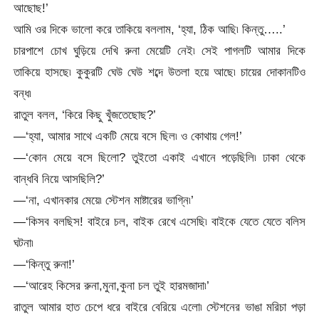
আছোছ!’
আমি ওর দিকে ভালো করে তাকিয়ে বললাম, ‘হ্যা, ঠিক আছি৷ কিন্তু…..’
চারপাশে চোখ ঘুড়িয়ে দেখি রুনা মেয়েটি নেই৷ সেই পাগলটি আমার দিকে
তাকিয়ে হাসছে৷ কুকুরটি ঘেউ ঘেউ শব্দে উতলা হয়ে আছে৷ চায়ের দোকানটিও
বন্ধ৷
রাতুল বলল, ‘কিরে কিছু খুঁজতেছোছ?’
—‘হ্যা, আমার সাথে একটি মেয়ে বসে ছিল৷ ও কোথায় গেল!’
—‘কোন মেয়ে বসে ছিলো? তুইতো একাই এখানে পড়েছিলি৷ ঢাকা থেকে
বান্ধবি নিয়ে আসছিলি?’
—‘না, এখানকার মেয়ে৷ স্টেশন মাষ্টারের ভাগ্নি৷’
—‘কিসব বলছিস! বাইরে চল, বাইক রেখে এসেছি৷ বাইকে যেতে যেতে বলিস
ঘটনা৷
—‘কিন্তু রুনা!’
—‘আরেহ কিসের রুনা,মুনা,কুনা চল তুই হারমজাদা৷’
রাতুল আমার হাত চেপে ধরে বাইরে বেরিয়ে এলো৷ স্টেশনের ভাঙা মরিচা পড়া