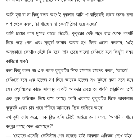
আমি হ্যা বা না কিছু বলার আগেই বুঝলাম আমি পা বাড়িয়েছি হাটার জন্য৷ রুনা
পাশ থেকে বলল, ‘চা খাচ্ছেন না কেন? ঠান্ডা হয়ে যাচ্ছে৷’
আমি চায়ের কাপ মুখের কাছে নিতেই, কুকুরের ঘেউ শব্দে হাত থেকে কাপটি
নিচে পড়ে গেল৷ এবং মুহূর্তে আমার আবার হুশ ফিরে এলো৷ বললাম, ‘এই
অন্ধকারে কোথাও হেঁটে কি হবে৷ তার চেয়ে ভালো বেঞ্চিতে বসে কিছুটা সময়
কাটানো যাক’৷
রুনা কিছু বলল না৷ এক পলক কুকুরটির দিকে তাকাল৷ তারপর বলল, ‘আচ্ছা৷’
বেঞ্চিতে বসে এক হাতের নখ দিয়ে আরেক হাতের নখ কুটছে রুনা৷ মনে হবে
যেন প্রেমিকের কাছে সামান্য একটি আবদার চেয়ে তা পায়নি প্রেমিকা৷ তাই
এক বুক অভিমান নিয়ে বসে আছে৷ আমি একবার কুকুরটির দিকে তাকালাম৷
কুকুরটি এবার চার পায়ে দাঁড়িয়ে আমাদের দিকে তাকিয়ে আছে৷
নখ কুটা শেষ করে, এক বিন্দু হাসি ঠোঁটে জমিয়ে রুনা বলল, ‘আপনি এখানে
বন্ধুর কাছে কেন এসেছেন?’
— ‘বেড়াতে এসেছি৷ সেমিস্টার শেষ হয়েছে৷ তাই ভাবলাম এদিকটা দেখে যাই৷’