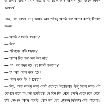
ও বলেছে এখানে নেমে দাঁড়াতে৷ ও বাইক নিয়ে আসবে৷ ঘন্টা দুয়েক লাগবে
আসতে৷’
‘যাক, এটা ভালো৷ বন্ধু আসার আগ পর্যন্তু আপনি বরং আমার রুমেই বিশ্রাম
করুন৷’
—‘আপনি এখানেই থাকেন?’
—‘জ্বি’
—‘পরিবারের বাকি সদস্য?’
—‘আমার বিয়ে করা হয়ে উঠে নাই’৷
—‘ওহ! কত বছর ধরে এই চাকরি করছেন?’
—‘তা প্রায় পনের বছর হবে’৷
—‘পনের বছর কি এখানেই?’
—‘জ্বি, মাঝে অবশ্য অন্য একটি স্টেশনে গিয়েছিলাম৷ কিছু দিনের জন্য৷ এই
স্টেশনে যাকে অানা হয়েছিলো৷ সে তিন দিন থেকে চাকরি ছেড়ে চলে গেছে৷
তাই স্টেশনে আবার এসেছি৷ লোক জন নেই৷ ট্রেনের সিডিউল নেই৷ ঝামেলাও