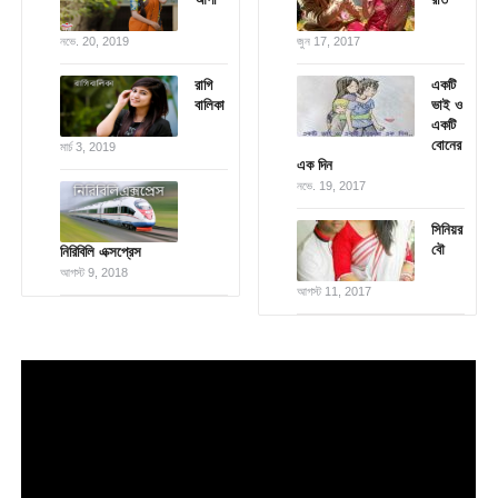
নভে. 20, 2019
জুন 17, 2017
রাগি
একটি
বালিকা
ভাই ও
একটি
বোনের
মার্চ 3, 2019
এক দিন
নভে. 19, 2017
সিনিয়র
বৌ
নিরিবিলি এক্সপ্রেস
আগস্ট 9, 2018
আগস্ট 11, 2017