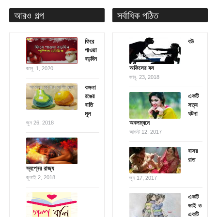
আরও গল্প
সর্বাধিক পঠিত
ফিরে
বউ
পাওয়া
বড়দিন
অফিসের বস
জানু. 1, 2020
জানু. 23, 2018
কমলা
রঙের
একটি
বাতি
সত্য
মূল
ঘটনা
অবলম্বনে
জুন 26, 2018
আগস্ট 12, 2017
বাসর
রাত
স্বপ্নের রাজ্য
জুলাই 2, 2018
জুন 17, 2017
একটি
ভাই ও
একটি