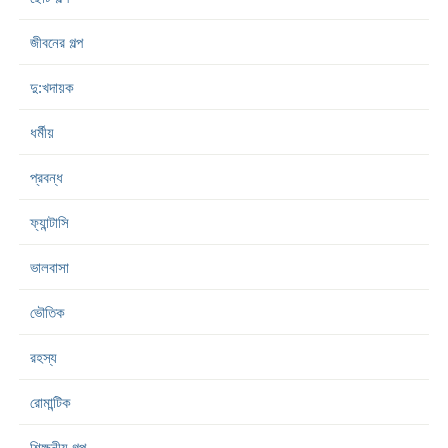
জীবনের গল্প
দু:খদায়ক
ধর্মীয়
প্রবন্ধ
ফ্যান্টাসি
ভালবাসা
ভৌতিক
রহস্য
রোমান্টিক
শিক্ষনীয় গল্প