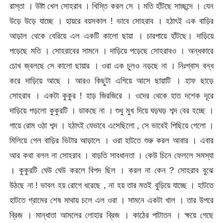
রাস্তা । উষ্টা খেল সোহরাব । খিস্তি করল সে । মতি হাঁটছে সাচ্ছন্দে । যেন
উড়ে উড়ে যাচ্ছে । হায়রে বয়সকাল ! ভাবে সোহরাব । হঠাৎই এক বাড়ির
আড়াল থেকে বেরিয়ে এল একটি কালো ছায়া । চারপায়ে হাঁটছে। দাড়িয়ে
পড়েছে মতি । সোহরাবের সামনে । দাড়িয়ে পড়েছে সোহরাবও । অন্ধকারে
চোখ জ্বলছে সে কালো ছায়ার । ওরা এক চুলও নড়ছে না । নিঃশ্বাস বন্ধ
করে দাড়িয়ে আছে । আরও কিছুটা এগিয়ে আসে ছায়াটি । হাফ ছাড়ে
সোহরাব । একটা কুকুর ! হাড় জিরজিরে । ওদের থেকে হাত দশেক দূরে
দাড়িয়ে পড়লো কুকুরটি । ডাকছে না । শুধু মুখ দিয়ে ঘড়ঘড় শব্দ বের হচ্ছে ।
গায়ে রোম ওঠা শব্দ । হঠাৎই যেভাবে এসেছিলো , সে ভাবেই পিছিয়ে গেলো ।
মিলিয়ে গেল বাড়ির ভিটার আড়ালে । ওরা হাটতে শুরু করল আবার । এবার
আর কথা বলল না সোহরাব । বাড়তি সাবধানতা । কেউ চিনে ফেললে সমস্যা
। কুকুরটি ঘেউ ঘেউ করলে বিপদ ছিল । করল না কেন ? সোহরাব বুঝে
উঠছে না ! ভাবল হয় রোগে ধরেছে , না হয় তার মতই বুড়িয়ে যাচ্ছে । হাটতে
হাটতে গ্রামের শেষ মাথায় চলে এল ওরা । সামনে একটা খাল । তার উপরে
ব্রিজ । মান্ধাতা আমলের লোহার ব্রিজ । কাঠের পাটাতন । ক্ষয়ে গেছে