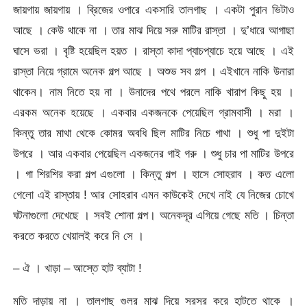
জায়গায় জায়গায় । ব্রিজের ওপারে একসারি তালগাছ । একটা পুরান ভিটাও
আছে । কেউ থাকে না । তার মাঝ দিয়ে সরু মাটির রাস্তা । দু’ধারে আগাছা
ঘাসে ভরা । বৃষ্টি হয়েছিল হয়ত । রাস্তা কাদা প্যাচপ্যাচে হয়ে আছে । এই
রাস্তা নিয়ে গ্রামে অনেক গল্প আছে । অশুভ সব গল্প । এইখানে নাকি উনারা
থাকেন। নাম নিতে হয় না । উনাদের পথে পরলে নাকি খারাপ কিছু হয় ।
এরকম অনেক হয়েছে । একবার একজনকে পেয়েছিল গ্রামবাসী । মরা ।
কিন্তু তার মাথা থেকে কোমর অবধি ছিল মাটির নিচে গাথা । শুধু পা দুইটা
উপরে । আর একবার পেয়েছিল একজনের গাই গরু । শুধু চার পা মাটির উপরে
। গা শিরশির করা গল্প এগুলো । কিন্তু গল্প । হাসে সোহরাব । কত এলো
গেলো এই রাস্তায় ! আর সোহরাব এমন কাউকেই দেখে নাই যে নিজের চোখে
ঘটনাগুলো দেখেছে । সবই শোনা গল্প। অনেকদূর এগিয়ে গেছে মতি । চিন্তা
করতে করতে খেয়ালই করে নি সে ।
– ঐ । খাড়া – আস্তে হাট ব্যাটা !
মতি দাড়ায় না । তালগাছ গুলর মাঝ দিয়ে সরসর করে হাটতে থাকে ।