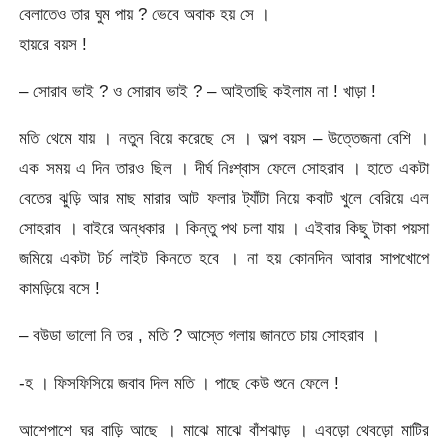
বেলাতেও তার ঘুম পায় ? ভেবে অবাক হয় সে ।
হায়রে বয়স !
– সোরাব ভাই ? ও সোরাব ভাই ? – আইতাছি কইলাম না ! খাড়া !
মতি থেমে যায় । নতুন বিয়ে করেছে সে । অল্প বয়স – উত্তেজনা বেশি ।
এক সময় এ দিন তারও ছিল । দীর্ঘ নিঃশ্বাস ফেলে সোহরাব । হাতে একটা
বেতের ঝুড়ি আর মাছ মারার আট ফলার ট্যাঁটা নিয়ে কবাট খুলে বেরিয়ে এল
সোহরাব । বাইরে অন্ধকার । কিন্তু পথ চলা যায় । এইবার কিছু টাকা পয়সা
জমিয়ে একটা টর্চ লাইট কিনতে হবে । না হয় কোনদিন আবার সাপখোপে
কামড়িয়ে বসে !
– বউডা ভালো নি তর , মতি ? আস্তে গলায় জানতে চায় সোহরাব ।
-হ । ফিসফিসিয়ে জবাব দিল মতি । পাছে কেউ শুনে ফেলে !
আশেপাশে ঘর বাড়ি আছে । মাঝে মাঝে বাঁশঝাড় । এবড়ো থেবড়ো মাটির