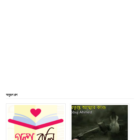
অনুরূপ গল্প