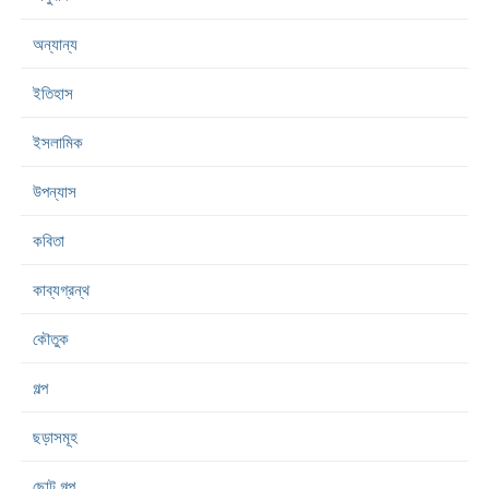
অন্যান্য
ইতিহাস
ইসলামিক
উপন্যাস
কবিতা
কাব্যগ্রন্থ
কৌতুক
গল্প
ছড়াসমূহ
ছোট গল্প