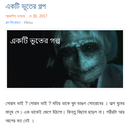
একটি ভূতের গল্প
প্রকাশিত হয়েছে : মে 30, 2017
গল্প লিখেছেন :
Himu
সোরাব ভাই ? সোরাব ভাই ? মতির ডাকে ঘুম ভাঙল সোহরাবের । অল্প ঘুমের
মানুষ সে। এক ডাকেই জেগে উঠলো। কিন্তু বিছানা ছাড়ল না। শরীরটা আর
আগের মত নেই ।