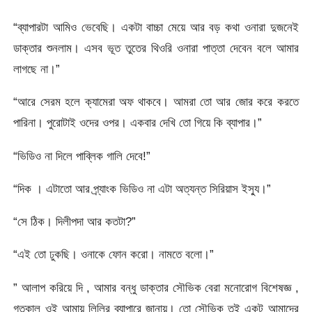
“ব্যাপারটা আমিও ভেবেছি। একটা বাচ্চা মেয়ে আর বড় কথা ওনারা দুজনেই
ডাক্তার শুনলাম। এসব ভূত তুতের থিওরি ওনারা পাত্তা দেবেন বলে আমার
লাগছে না।”
“আরে সেরম হলে ক্যামেরা অফ থাকবে। আমরা তো আর জোর করে করতে
পারিনা। পুরোটাই ওদের ওপর। একবার দেখি তো গিয়ে কি ব্যাপার।”
“ভিডিও না দিলে পাব্লিক গালি দেবে!”
“দিক । এটাতো আর প্র্যাংক ভিডিও না এটা অত্যন্ত সিরিয়াস ইস্যু।”
“সে ঠিক। দিলীপদা আর কতটা?”
“এই তো ঢুকছি। ওনাকে ফোন করো। নামতে বলো।”
” আলাপ করিয়ে দি , আমার বন্ধু ডাক্তার সৌভিক বেরা মনোরোগ বিশেষজ্ঞ ,
গতকাল ওই আমায় লিলির ব্যাপারে জানায়। তো সৌভিক তুই একটু আমাদের