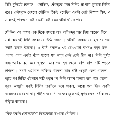
লিলি ঘুমিয়েই চলেছে। সৌভিক, কৌস্তভ আর লিলির মা বাবা ঢুকলো লিলির
ঘরে। কৌস্তভ দেখলো সৌভিক ঠিকই বলেছিল একটা ছোট্ট নিষ্পাপ শিশু, ও
ভাবতেই পারছেনা এই বাচ্চাটা ওই রকম ঘটনা ঘটাতে পারে।
সৌভিক ওর মাথার এক দিকে বসলো আর অনিরুদ্ধ আর হিয়া আরেক দিকে।
ওরা বসতেই লিলি একেবারে উঠে বসলো। ঘটনাটা এমনভাবে হল যে ওরা
সবাই চমকে উঠলো। ও উঠে বসলেও ওর চোখগুলো তখনও বন্ধ ছিল।
এরপর এমন একটা ঘটনা ঘটলো যার জন্য কেউ তৈরি ছিল না। লিলি মুখটা
অস্বাভাবিক বড় করে খুললো আর ওর মুখ থেকে রাশি রাশি মাটি পড়তে
লাগলো। সবাই ওইদিকে তাকিয়ে থাকলো আর মাটি পড়েই যেতে থাকলো।
প্রায় দশ মিনিট ওইভাবে মাটি পড়ার পর লিলি আবার অজ্ঞান হয়ে পড়ে গেলো।
প্রায় আধঘন্টা সবাই লিলির চারদিকে বসে থাকল, কারো গলা দিয়ে একটা
আওয়াজ বেরোলো না। শাহীন আর দিশাও ঘরে ঢুকে ওই দৃশ্য দেখে নির্বাক হয়ে
দাঁড়িয়ে থাকলো।
“কিছু বুঝলি কৌস্তভ?” নিস্তব্ধতা ভাঙলো সৌভিক।