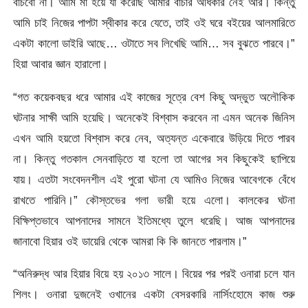
বাঁচবো না। আমি মা হয়ে যা করেছি আমার বাঁচার অধিকার নেই আর। কিন্তু
আমি চাই নিজের পাপটা স্বীকার করে যেতে, তাই ওই ঘরে বইয়ের আলমারিতে
একটা কালো ডাইরি আছে… ওটাতে সব লিখেছি আমি… সব বুঝতে পারবে।”
হিয়া আবার জ্ঞান হারালো।
“গত কয়েকবছর ধরে আমার এই কাজের সূত্রে বেশ কিছু অদ্ভুত অলৌকিক
ঘটনার সাক্ষী আমি হয়েছি। অনেকেই বিশ্বাস করবেন না এমন অনেক জিনিস
এখন আমি হয়তো বিশ্বাস করে নেব, অত্যন্ত একেবারে উড়িয়ে দিতে পারব
না। কিন্তু গতকাল সেনবাড়িতে যা হলো তা আগের সব কিছুকেই ছাপিয়ে
যায়। এতটা সংবেদনশীল এই পুরো ঘটনা যে আমিও নিজের আবেগকে বেঁধে
রাখতে পারিনি।” কৌস্তভের গলা ভারী হয়ে এলো। কালকের ঘটনা
বিক্ষিপ্তভাবে আপনাদের সামনে ইতিমধ্যে তুলে ধরেছি। আজ আপনাদের
জানাবো হিয়ার ওই ডায়েরি থেকে আমরা কি কি জানতে পারলাম।”
“অনিরুদ্ধ আর হিয়ার বিয়ে হয় ২০১৩ সালে। বিয়ের পর পরই ওনারা চলে যান
শিলং। ওনারা দুজনেই ওখানের একটা বেসরকারি নার্সিংহোমে কাজ শুরু