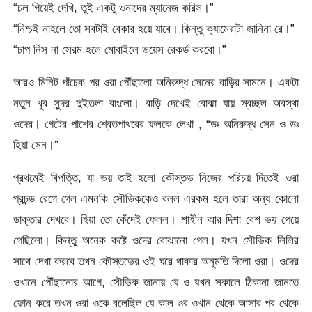
“চল গিয়েই দেখি, তুই একটু ওনাদের ম্যানেজ করিস।”
“নিশ্চই নাহলে তো সবটাই বেকার হয়ে যাবে। কিন্তু ক্যামেরাটা জানিনা রে।”
“চাপ নিস না সেরম হলে মোবাইলে ভয়েস রেকর্ড করবো।”
আরও মিনিট পাঁচেক পর ওরা পৌঁছালো অনিরুদ্ধ সেনের বাড়ির সামনে। একটা
নতুন খুব সুন্দর দুইতলা বাংলো। বাড়ি দেখেই বোঝা যায় স্বচ্ছল অবস্থা
ওদের। গেটের পাশের শ্বেতপাথরের ফলকে লেখা , “ডঃ অনিরুদ্ধ সেন ও ডঃ
হিয়া সেন।”
প্রথমেই বিপত্তি, যা ভয় তাই হলো কৌস্তভ নিজের পরিচয় দিতেই ওরা
প্রচন্ড রেগে গেল এমনকি সৌভিককেও বলল এরকম হলে তারা অন্য কোনো
ডাক্তার দেখবে। হিয়া তো কেঁদেই ফেলল। শাহীন আর দিশা বেশ ভয় পেয়ে
গেছিলো। কিন্তু অনেক কষ্টে ওদের বোঝানো গেল। যখন সৌভিক লিলির
সাথে দেখা করবে তখন কৌস্তভের ওই ঘরে থাকার অনুমতি দিলো ওরা। ওদের
ওখানে পৌঁছানোর আগে, সৌভিক জানায় যে ও যখন সকালে ঠিকানা জানতে
ফোন করে তখন ওরা ওকে বলেছিল যে কাল ওর ওখান থেকে আসার পর থেকে