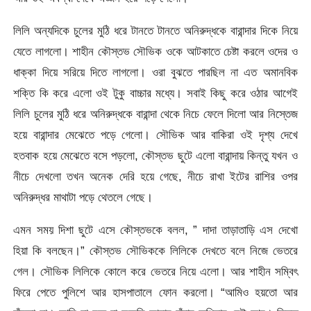
লিলি অন্যদিকে চুলের মুঠি ধরে টানতে টানতে অনিরুদ্ধকে বারান্দার দিকে নিয়ে
যেতে লাগলো। শাহীন কৌস্তভ সৌভিক ওকে আটকাতে চেষ্টা করলে ওদের ও
ধাক্কা দিয়ে সরিয়ে দিতে লাগলো। ওরা বুঝতে পারছিল না এত অমানবিক
শক্তি কি করে এলো ওই টুকু বাচ্চার মধ্যে। সবাই কিছু করে ওঠার আগেই
লিলি চুলের মুঠি ধরে অনিরুদ্ধকে বারান্দা থেকে নিচে ফেলে দিলো আর নিস্তেজ
হয়ে বারান্দার মেঝেতে পড়ে গেলো। সৌভিক আর বাকিরা ওই দৃশ্য দেখে
হতবাক হয়ে মেঝেতে বসে পড়লো, কৌস্তভ ছুটে এলো বারান্দায় কিন্তু যখন ও
নীচে দেখলো তখন অনেক দেরি হয়ে গেছে, নীচে রাখা ইটের রাশির ওপর
অনিরুদ্ধর মাথাটা পড়ে থেতলে গেছে।
এমন সময় দিশা ছুটে এসে কৌস্তভকে বলল, ” দাদা তাড়াতাড়ি এস দেখো
হিয়া কি বলছেন।” কৌস্তভ সৌভিককে লিলিকে দেখতে বলে নিজে ভেতরে
গেল। সৌভিক লিলিকে কোলে করে ভেতরে নিয়ে এলো। আর শাহীন সম্বিৎ
ফিরে পেতে পুলিশে আর হাসপাতালে ফোন করলো। “আমিও হয়তো আর