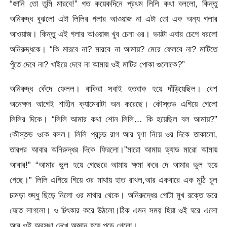
“জানি তো তুমি মারবে!” গত কয়েকদিনে প্রথম লিলি কথা বললো, কিন্তু
অনিরুদ্ধ বুঝলো এটা লিলির গলার আওয়াজ না এটা তো এক অন্য গলার
আওয়াজ। কিন্তু এই গলার আওয়াজ খুব চেনা ওর। ভয়টা এবার চেপে ধরলো
অনিরুদ্ধকে। “কি মারবে না? মারবে না আমায়? মেরে ফেলবে না? মাটিতে
পুঁতে দেবে না? খাইয়ে দেবে না আমায় ওই মাটির পোকা গুলোকে?”
অনিরুদ্ধ কেঁদে ফেলল। বাকিরা সবাই হতবাক হয়ে দাঁড়িয়েছিল। বেশ
অনেক্ষন আগেই শাহীন ক্যামেরাটা অন করেছে। কৌস্তভ এগিয়ে গেলো
লিলির দিকে। “লিলি আমার কথা শোন লিলি… কি হয়েছিল বল আমায়?”
কৌস্তভ ওকে বলল। লিলি প্রচন্ড রাগ আর ঘৃণা নিয়ে ওর দিকে তাকালো,
তারপর আবার অনিরুদ্ধর দিকে ফিরলো।”মারো আমায় ড্যাড মারো আমায়
আবার!” “আমার ভুল হয়ে গেছেরে আমায় ক্ষমা করে দে আমার ভুল হয়ে
গেছে।” লিলি এগিয়ে গিয়ে ওর মাথায় হাত রাখল,আর একবারে এক মুঠি চুল
চামড়া শুদ্ধু ছিড়ে নিলো ওর মাথার থেকে। অনিরুদ্ধের গোটা মুখ রক্তে ভরে
যেতে লাগলো। ও চিৎকার করে উঠলো।ঠিক এমন সময় হিয়া ওই ঘরে এলো
আর ওই অবস্থা দেখে অজ্ঞান হয়ে পড়ে গেলো।