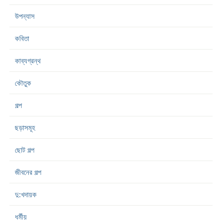
উপন্যাস
কবিতা
কাব্যগ্রন্থ
কৌতুক
গল্প
ছড়াসমূহ
ছোট গল্প
জীবনের গল্প
দু:খদায়ক
ধর্মীয়