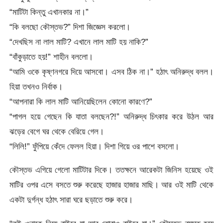
“মাটিটা কিন্তু এখানকার না।”
“কি বলছো কৌস্তভ?” দিশা জিজ্ঞেস করলো।
“দেখছিস না লাল মাটি? এখানে লাল মাটি হয় নাকি?”
“বাঁকুড়াতে হয়!” শাহীন বললো।
“আমি ওকে কৃষ্ণনগরে দিয়ে আসবো। এসব ঠিক না।” হঠাৎ অনিরুদ্ধ বলল।
হিয়া তখনও নির্বাক।
“আপনারা কি লাল মাটি আনিয়েছিলেন কোনো কারণে?”
“পাগল হয়ে গেছেন কি যাতা বলছেন?!” অনিরুদ্ধ চিৎকার করে উঠল আর
ঝড়ের বেগে ঘর থেকে বেরিয়ে গেল।
“লিলি!” ফুঁপিয়ে কেঁদে ফেলল হিয়া। দিশা গিয়ে ওর পাশে বসলো।
কৌস্তভ এগিয়ে গেলো মাটিটার দিকে। ততক্ষনে আরেকটা জিনিস হয়েছে ওই
মাটির ওপর এসে বসতে শুরু করেছে হাজার হাজার মাছি। আর ওই মাটি থেকে
একটা দুর্গন্ধ হঠাৎ সারা ঘরে ছড়াতে শুরু করে।