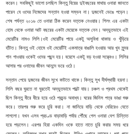
করেন। সবকিছুই ভালো চলছিল কিন্তু বিয়ের দুইবছরের মাথায় ওনারা জানতে
পারেন যে ওদের নিজেদের সন্তান হওয়া সম্ভব না। দুজনেই ভেঙে পড়েন।
শেষ পর্যন্ত ২০১৬ তে ওনারা ঠিক করেন দত্তক নেওয়ার। শিলং এর একটা
হোম থেকে ওনারা আট বছরের একটা মেয়েকে দত্তক নেন। অদ্ভুতভাবে এই
মেয়েটির নামও লিলি।ওই মেয়েটির পায়ে একটু অসুবিধা থাকায় ও খুঁড়িয়ে
হাঁটত। কিন্তু ওই হোমে ওই মেয়েটিই একমাত্র বাঙালি হওয়ায় আর খুব সুন্দর
গান গাওয়ায় ওকেই ওদের পছন্দ হয়। বয়েসে একটু বড় হওয়া সত্ত্বেও। লিলির
আসার পর ওনাদের জীবন আনন্দে ভরে ওঠে।
সন্তান পেয়ে দুজনের জীবন সুখে কাটতে থাকে। কিন্তু সুখ দীর্ঘস্থায়ী হয়না।
লিলি বছর ঘুরতে না ঘুরতেই অদ্ভুতভাবে পাল্টে যায়। চঞ্চল ও প্রথম থেকেই
ছিল কিন্তু ধীরে ধীরে হয়ে ওঠে প্রচন্ড অবাধ্য। ঘরের জিনিস পত্র ভাঙা শুরু
করে। তারপর শুরু করে চুরি করা। না জানিয়ে বাড়ি থেকে বেরিয়েও যেতে
লাগলো। যখন এসব প্রচণ্ড বাড়াবাড়ি পর্যায় পৌঁছে গেল ওনারা বেশ চিন্তিত
হয়ে পড়লেন। এরপর হিয়া একদিন ওকে হাতে নাতে চুরি করার সময় ধরে
ফেলেন। অনিরুদ্ধ তখন ঘরেই ছিলেন, উনিও ওখানে আসেন। ধরা পড়ে