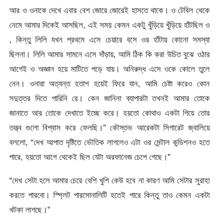
আর ও ওনাকে দেখে এবার বেশ জোরে জোরেই হাসতে থাকে। ও টেবিল থেকে
নেমে আমার দিকেই আসছিল, এই সময় কেমন একটু খুঁড়িয়ে খুঁড়িয়ে হাঁটছিল ও
, কিন্তু লিলি যখন প্রথমে এসে চেয়ারে বসে ওর হাঁটায় কোনো সমস্যা
ছিলনা। লিলি আমার সামনে এসে দাঁড়ায়, আমি ঠিক কি করা উচিত বুঝে ওঠার
আগেই ও অজ্ঞান হয়ে মাটিতে পড়ে যায়। অনিরুদ্ধ এসে ওকে কোলে তুলে
নেন। ওনারা অত্যন্ত হতাশ হয়েই ফিরে যান, আমি চেষ্টা করেও কোন
সদুত্তর দিতে পারিনি রে। কেন জানিনা ব্যাপারটা তখনই আমার তোকে
জানাতে আর তোকে দেখাতে ইচ্ছে করে। হয়তো কোথাও একটা গিয়ে তোর
তত্ত্ব গুলো বিশ্বাস করে ফেলছি।” কৌস্তভ আরেকটা সিগারেট জ্বালিয়ে
বললো, “দেখ আপাত দৃষ্টিতে ভৌতিক লাগলেও এটা ওর মেন্টাল কন্ডিশনও হতে
পারে, হয়তো আগে থেকেই ছিল যেটা অরফানেজ চেপে গেছে।”
“দেখ সেটা হলে আমার চেয়ে বেশি খুশি কেউ হবে না কারণ আমি সেটার সুরাহা
করতে পারবো। স্প্লিট পারসোনালিটি হতেই পারে কিন্তু তাও কেমন একটা
খটকা লাগছে।”