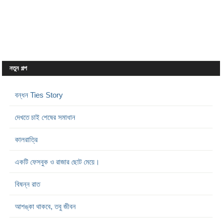
নতুন গল্প
বন্ধন Ties Story
দেখতে চাই শেষের সমাধান
কালরাত্রি
একটি ফেসবুক ও রাজার ছোট মেয়ে।
বিষন্ন রাত
আশঙ্কা থাকবে, তবু জীবন