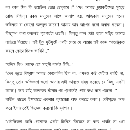
বল কাল ঠিক কি হয়েছিল তোর চেম্বারে।” “দেখ আমার প্র্যাকটিসের সূত্রে
রোজ বিভিন্ন রকম মানুষের সাথে আলাপ হয়, আজকাল মানুষের মনের
জটিলতা বা কোনো অদ্ভুত আচরণ আমায় আর আগের মতো অবাক করেনা।
কিছুক্ষণ কথা বললেই ব্যাপারটা ধরেনি। কিন্তু কাল যেটা হলো সত্যি আমায়
নাড়িয়ে দিয়েছে। ওই টুকু ফুটফুটে একটা মেয়ে যে আমায় ওই রকম আতঙ্কিত
করবে কোনোদিনও ভাবিনি..”
“বলিস কি? তোকে তো সাহসী বলেই চিনি..”
“দেখ ভূতে বিশ্বাস আমার কোনোদিন ছিল না, এখনও করি সেটাও বলছি না,
কিন্তু তোর অভিজ্ঞতা গুলো আমায় এটা ভাবতে বাধ্য করেছে যে কিছু একটা
আছে। আর তাই কালকের ঘটনার পর প্রথমেই তোর কথা মনে পড়লো।”
শাহীন হাতের ইশারাতে একবার ক্যামেরা অফ করতে বলল। কৌস্তভ অফ
করে ইশারাতেই জিজ্ঞেস করলো কি ব্যাপার।
“সৌভিকদা আমি তোমাকে একটা জিনিস জিজ্ঞেস না করে পারছি না ওরা