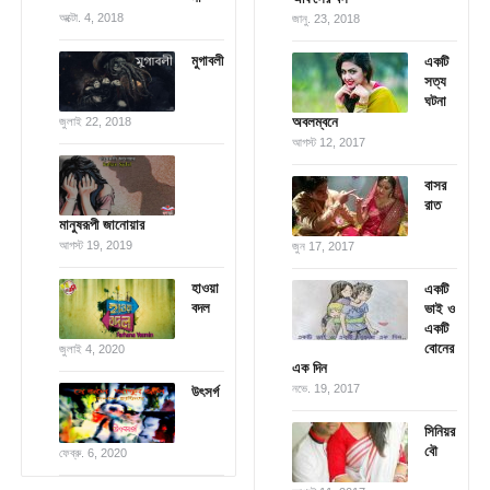
অক্টো. 4, 2018
জানু. 23, 2018
মুগাবলী
একটি
সত্য
ঘটনা
অবলম্বনে
জুলাই 22, 2018
আগস্ট 12, 2017
বাসর
রাত
মানুষরূপী জানোয়ার
আগস্ট 19, 2019
জুন 17, 2017
হাওয়া
একটি
বদল
ভাই ও
একটি
বোনের
জুলাই 4, 2020
এক দিন
নভে. 19, 2017
উৎসর্গ
সিনিয়র
বৌ
ফেব্রু. 6, 2020