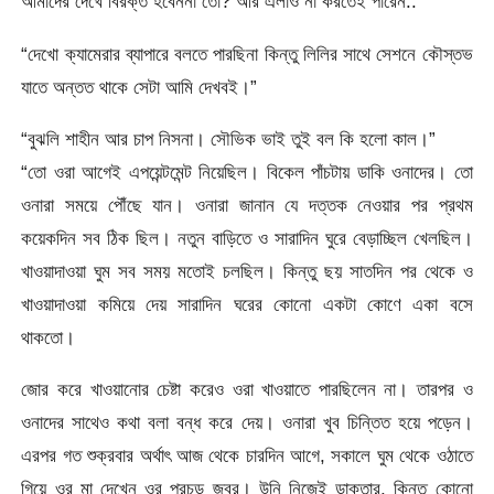
আমাদের দেখে বিরক্ত হবেননা তো? আর এলাও না করতেই পারেন..”
“দেখো ক্যামেরার ব্যাপারে বলতে পারছিনা কিন্তু লিলির সাথে সেশনে কৌস্তভ
যাতে অন্তত থাকে সেটা আমি দেখবই।”
“বুঝলি শাহীন আর চাপ নিসনা। সৌভিক ভাই তুই বল কি হলো কাল।”
“তো ওরা আগেই এপয়েন্টমেন্ট নিয়েছিল। বিকেল পাঁচটায় ডাকি ওনাদের। তো
ওনারা সময়ে পৌঁছে যান। ওনারা জানান যে দত্তক নেওয়ার পর প্রথম
কয়েকদিন সব ঠিক ছিল। নতুন বাড়িতে ও সারাদিন ঘুরে বেড়াচ্ছিল খেলছিল।
খাওয়াদাওয়া ঘুম সব সময় মতোই চলছিল। কিন্তু ছয় সাতদিন পর থেকে ও
খাওয়াদাওয়া কমিয়ে দেয় সারাদিন ঘরের কোনো একটা কোণে একা বসে
থাকতো।
জোর করে খাওয়ানোর চেষ্টা করেও ওরা খাওয়াতে পারছিলেন না। তারপর ও
ওনাদের সাথেও কথা বলা বন্ধ করে দেয়। ওনারা খুব চিন্তিত হয়ে পড়েন।
এরপর গত শুক্রবার অর্থাৎ আজ থেকে চারদিন আগে, সকালে ঘুম থেকে ওঠাতে
গিয়ে ওর মা দেখেন ওর প্রচন্ড জ্বর। উনি নিজেই ডাক্তার, কিন্তু কোনো