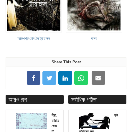
অভিশপ্ত বেনিংটন ট্রায়াঙ্গল
বাসর
Share This Post
আরও গল্প
সর্বাধিক পঠিত
নীরা,
বউ
হারিয়ে
যেও
না
অফিসের বস