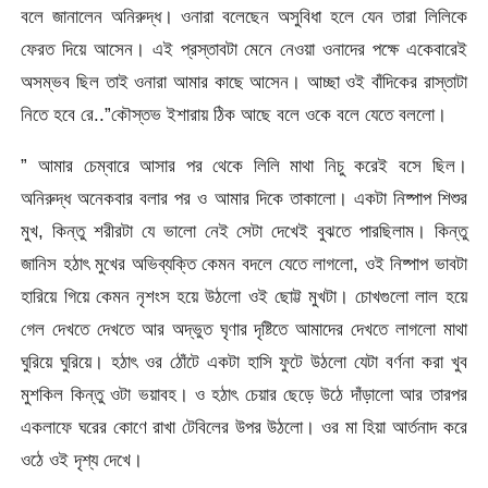
বলে জানালেন অনিরুদ্ধ। ওনারা বলেছেন অসুবিধা হলে যেন তারা লিলিকে
ফেরত দিয়ে আসেন। এই প্রস্তাবটা মেনে নেওয়া ওনাদের পক্ষে একেবারেই
অসম্ভব ছিল তাই ওনারা আমার কাছে আসেন। আচ্ছা ওই বাঁদিকের রাস্তাটা
নিতে হবে রে..”কৌস্তভ ইশারায় ঠিক আছে বলে ওকে বলে যেতে বললো।
” আমার চেম্বারে আসার পর থেকে লিলি মাথা নিচু করেই বসে ছিল।
অনিরুদ্ধ অনেকবার বলার পর ও আমার দিকে তাকালো। একটা নিষ্পাপ শিশুর
মুখ, কিন্তু শরীরটা যে ভালো নেই সেটা দেখেই বুঝতে পারছিলাম। কিন্তু
জানিস হঠাৎ মুখের অভিব্যক্তি কেমন বদলে যেতে লাগলো, ওই নিষ্পাপ ভাবটা
হারিয়ে গিয়ে কেমন নৃশংস হয়ে উঠলো ওই ছোট্ট মুখটা। চোখগুলো লাল হয়ে
গেল দেখতে দেখতে আর অদ্ভুত ঘৃণার দৃষ্টিতে আমাদের দেখতে লাগলো মাথা
ঘুরিয়ে ঘুরিয়ে। হঠাৎ ওর ঠোঁটে একটা হাসি ফুটে উঠলো যেটা বর্ণনা করা খুব
মুশকিল কিন্তু ওটা ভয়াবহ। ও হঠাৎ চেয়ার ছেড়ে উঠে দাঁড়ালো আর তারপর
একলাফে ঘরের কোণে রাখা টেবিলের উপর উঠলো। ওর মা হিয়া আর্তনাদ করে
ওঠে ওই দৃশ্য দেখে।